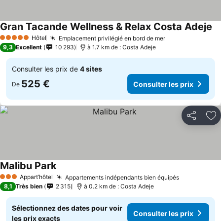
Gran Tacande Wellness & Relax Costa Adeje
Co
Hôtel
Emplacement privilégié en bord de mer
Consulter les p
5 Étoiles
9,3
Excellent
10 293
à 1.7 km de : Costa Adeje
Consulter les prix de
4 sites
525 €
Consulter les prix
De
Partager
Aj
Malibu Park
Consulter les prix
Appart’hôtel
Appartements indépendants bien équipés
Consulter l
3 Étoiles
8,1
Très bien
2 315
à 0.2 km de : Costa Adeje
Sélectionnez des dates pour voir
Consulter les prix
les prix exacts