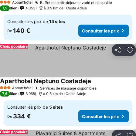
Appart’hôtel
Buffet de petit-déjeuner varié et de qualité
Consulter 
3 Étoiles
7,9
Bien
4 053
à 0.9 km de : Costa Adeje
Consulter les prix de
14 sites
140 €
Consulter les prix
De
Choix populaire
Partager
Aj
Aparthotel Neptuno Costadeje
Consulter les prix
Appart’hôtel
Services de massage disponibles
Consulter les pri
3 Étoiles
7,6
Bien
3 968
à 0.5 km de : Costa Adeje
Consulter les prix de
5 sites
334 €
Consulter les prix
De
Choix populaire