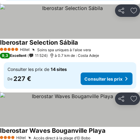
Partager
Aj
Iberostar Selection Sábila
Consulter les prix
Hôtel
Soins spa uniques à l'aloe vera
Consulter les prix
5 Étoiles
9,3
Excellent
11 524
à 0.7 km de : Costa Adeje
Consulter les prix de
14 sites
227 €
Consulter les prix
De
Partager
Aj
Iberostar Waves Bouganville Playa
Consulter les p
Hôtel
Accès direct à la plage d'El Bobo
Consulter les prix
4 Étoiles