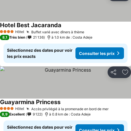
Hotel Best Jacaranda
Consulter les prix
Hôtel
Buffet varié avec dîners à thème
Consulter les prix
4 Étoiles
8,1
Très bien
21 136
à 1.0 km de : Costa Adeje
Sélectionnez des dates pour voir
Consulter les prix
les prix exacts
Partager
Aj
Guayarmina Princess
Consulter les prix
Hôtel
Accès privilégié à la promenade en bord de mer
Consulter 
4 Étoiles
8,9
Excellent
9 122
à 0.8 km de : Costa Adeje
Sélectionnez des dates pour voir
Consulter les prix