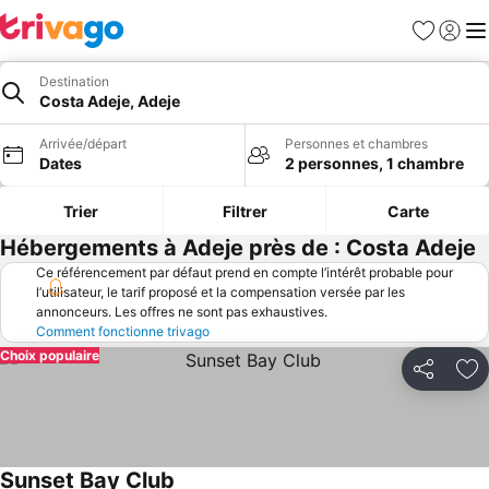
Favoris
Se con
Me
Destination
Costa Adeje, Adeje
Arrivée/départ
Personnes et chambres
Dates
2 personnes, 1 chambre
Trier
Filtrer
Carte
Hébergements à Adeje près de : Costa Adeje
Ce référencement par défaut prend en compte l’intérêt probable pour
l’utilisateur, le tarif proposé et la compensation versée par les
annonceurs. Les offres ne sont pas exhaustives.
Comment fonctionne trivago
Choix populaire
Partager
Aj
Sunset Bay Club