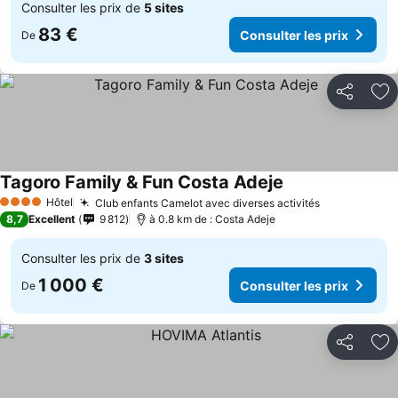
Consulter les prix de
5 sites
83 €
Consulter les prix
De
Partager
Aj
Tagoro Family & Fun Costa Adeje
Consulter les pri
Hôtel
Club enfants Camelot avec diverses activités
Consulter le
4 Étoiles
8,7
Excellent
9 812
à 0.8 km de : Costa Adeje
Consulter les prix de
3 sites
1 000 €
Consulter les prix
De
Partager
Aj