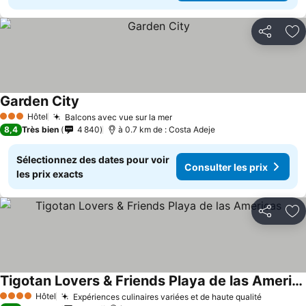
Partager
Aj
Garden City
Consulter les prix
Hôtel
Balcons avec vue sur la mer
Consulter les prix
3 Étoiles
8,4
Très bien
4 840
à 0.7 km de : Costa Adeje
Sélectionnez des dates pour voir
Consulter les prix
les prix exacts
Partager
Aj
Tigotan Lovers & Friends Playa de las Americas
Consulter les prix
Hôtel
Expériences culinaires variées et de haute qualité
Consulte
4 Étoiles