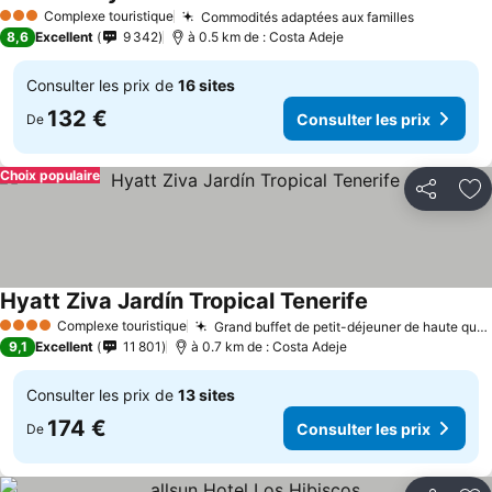
Consulter les prix
Complexe touristique
Commodités adaptées aux familles
Consulter
3 Étoiles
8,6
Excellent
9 342
à 0.5 km de : Costa Adeje
Consulter les prix de
16 sites
132 €
Consulter les prix
De
Choix populaire
Partager
Aj
Hyatt Ziva Jardín Tropical Tenerife
Consulter les p
Complexe touristique
Grand buffet de petit-déjeuner de haute qualité
4 Étoiles
9,1
Excellent
11 801
à 0.7 km de : Costa Adeje
Consulter les prix de
13 sites
174 €
Consulter les prix
De