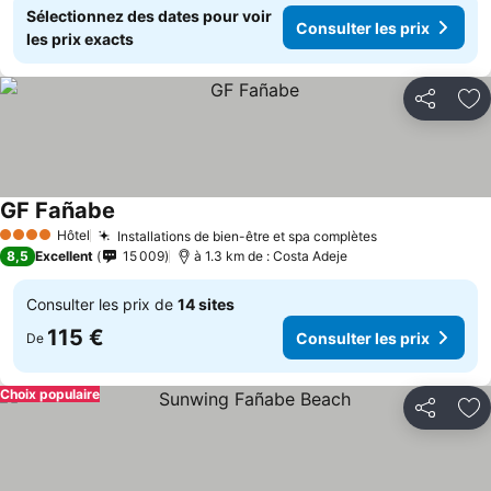
Sélectionnez des dates pour voir
Consulter les prix
les prix exacts
Partager
Aj
GF Fañabe
Consulter les prix
Hôtel
Installations de bien-être et spa complètes
Consulter les 
4 Étoiles
8,5
Excellent
15 009
à 1.3 km de : Costa Adeje
Consulter les prix de
14 sites
115 €
Consulter les prix
De
Choix populaire
Partager
Aj