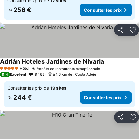
Consulter les prix de
17 sites
256 €
Consulter les prix
De
Partager
Aj
Adrián Hoteles Jardines de Nivaria
Consulter les p
Hôtel
Variété de restaurants exceptionnels
Consulter les pri
5 Étoiles
9,4
Excellent
9 488
à 1.3 km de : Costa Adeje
Consulter les prix de
19 sites
244 €
Consulter les prix
De
Partager
Aj