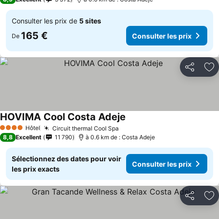
Consulter les prix de
5 sites
165 €
Consulter les prix
De
Partager
Aj
HOVIMA Cool Costa Adeje
Consulter les prix
Hôtel
Circuit thermal Cool Spa
Consulter les prix
4 Étoiles
8,8
Excellent
11 790
à 0.6 km de : Costa Adeje
Sélectionnez des dates pour voir
Consulter les prix
les prix exacts
Partager
Aj