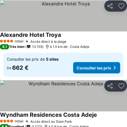
Partager
Aj
Alexandre Hotel Troya
Consulter les prix
Hôtel
Accès direct à la plage
Consulter les prix
4 Étoiles
8,1
Très bien
13 155
à 1.5 km de : Costa Adeje
Consulter les prix de
5 sites
662 €
Consulter les prix
De
Partager
Aj
Wyndham Residences Costa Adeje
Consulter les 
Hôtel
Accès direct au Siam Park
Consulter les prix
4 Étoiles
8,9
Excellent
3 372
à 0.6 km de : Costa Adeje