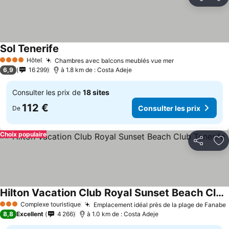
Partager
Aj
Sol Tenerife
Consulter les prix
Hôtel
Chambres avec balcons meublés vue mer
Consulter les 
4 Étoiles
6,9
16 299
à 1.8 km de : Costa Adeje
Consulter les prix de
18 sites
112 €
Consulter les prix
De
Choix populaire
Partager
Aj
Hilton Vacation Club Royal Sunset Beach Club Tenerife
Consulter les prix
Complexe touristique
Emplacement idéal près de la plage de Fanabe
3 Étoiles
8,8
Excellent
4 266
à 1.0 km de : Costa Adeje