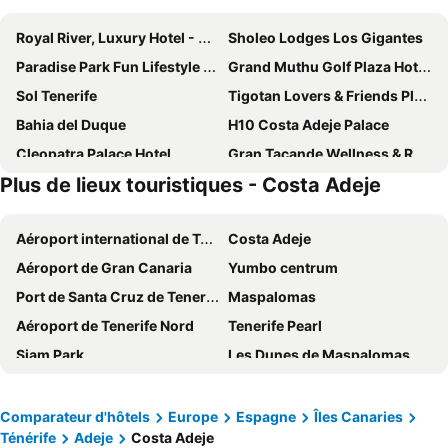
Royal River, Luxury Hotel - Adults Only
Sholeo Lodges Los Gigantes
Paradise Park Fun Lifestyle Hotel
Grand Muthu Golf Plaza Hotel & Spa
Sol Tenerife
Tigotan Lovers & Friends Playa de las Americas
Bahia del Duque
H10 Costa Adeje Palace
Cleopatra Palace Hotel
Gran Tacande Wellness & Relax Costa Adeje
Plus de lieux touristiques - Costa Adeje
allsun Hotel Los Hibiscos
Tagoro Family & Fun Costa Adeje
GF Gran Costa Adeje
MYND Adeje
Aéroport international de Ténérife Sud (Reina Sofía)
Costa Adeje
Hotel Best Tenerife
Alexandre Hotel Troya
Aéroport de Gran Canaria
Yumbo centrum
The Ritz-Carlton Tenerife, Abama
Gara Suites Golf & Spa
Port de Santa Cruz de Tenerife
Maspalomas
Alexandre Hotel La Siesta
Mediterranean Palace
Aéroport de Tenerife Nord
Tenerife Pearl
Gran Meliá Palacio de Isora
Regency Country Club, Apartments Suites
Siam Park
Les Dunes de Maspalomas
Checkin Bungalows Atlántida
Bahia Principe Explore Fantasia
Las Canteras
Amadores
GF Fañabe
Hard Rock Hotel Tenerife
La Plage D'Anfi del Mar
Los Cristianos
Hotel Riu Buenavista
H10 Atlantic Sunset Horizons Collection
Comparateur d'hôtels
Europe
Espagne
Îles Canaries
Ténérife
Adeje
Costa Adeje
Taurito
Thalasso
Alua Atlántico Golf Resort
Hotel Best Jacaranda