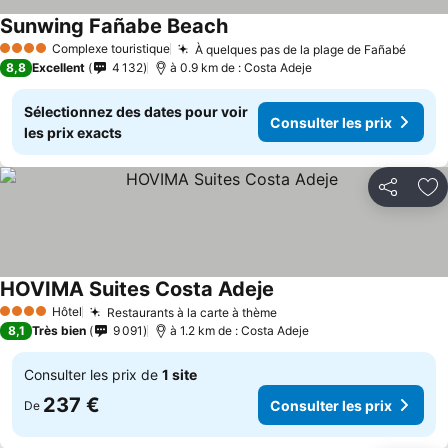
Sunwing Fañabe Beach
Consulter les prix
Complexe touristique
À quelques pas de la plage de Fañabé
Consu
4 Étoiles
8,8
Excellent
4 132
à 0.9 km de : Costa Adeje
Sélectionnez des dates pour voir
Consulter les prix
les prix exacts
Partager
Aj
HOVIMA Suites Costa Adeje
Consulter les prix
Hôtel
Restaurants à la carte à thème
Consulter les prix
4 Étoiles
8,1
Très bien
9 091
à 1.2 km de : Costa Adeje
Consulter les prix de
1 site
237 €
Consulter les prix
De