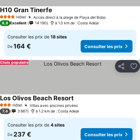
H10 Gran Tinerfe
Consulter les prix
Hôtel
Accès direct à la plage de Playa del Bobo
Consulter les p
4 Étoiles
8,8
Excellent
14 190
à 1.0 km de : Costa Adeje
Consulter les prix de
18 sites
164 €
Consulter les prix
De
Choix populaire
Partager
Aj
Los Olivos Beach Resort
Consulter les prix
Hôtel
Villas avec piscines privées
Consulter les prix
3 Étoiles
7,4
3 867
à 1.2 km de : Costa Adeje
Consulter les prix de
4 sites
237 €
Consulter les prix
De