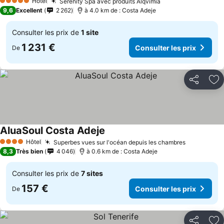
Hôtel
Serenity Spa avec produits Alqvimia
Consulter les pri
5 Étoiles
9,6
Excellent
2 262
à 4.0 km de : Costa Adeje
Consulter les prix de
1 site
1 231 €
Consulter les prix
De
Partager
Aj
AluaSoul Costa Adeje
Consulter les prix
Hôtel
Superbes vues sur l'océan depuis les chambres
Consulter 
4 Étoiles
8,3
Très bien
4 046
à 0.6 km de : Costa Adeje
Consulter les prix de
7 sites
157 €
Consulter les prix
De