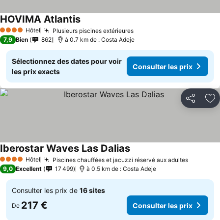
HOVIMA Atlantis
Consulter les prix
Hôtel
Plusieurs piscines extérieures
Consulter les prix
4 Étoiles
7,9
Bien
862
à 0.7 km de : Costa Adeje
Sélectionnez des dates pour voir
Consulter les prix
les prix exacts
Partager
Aj
Iberostar Waves Las Dalias
Consulter les prix
Hôtel
Piscines chauffées et jacuzzi réservé aux adultes
Consulte
4 Étoiles
9,0
Excellent
17 499
à 0.5 km de : Costa Adeje
Consulter les prix de
16 sites
217 €
Consulter les prix
De