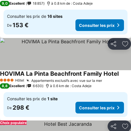
9,0
Excellent
18 857
à 0.8 km de : Costa Adeje
Consulter les prix de
16 sites
153 €
Consulter les prix
De
Partager
Aj
HOVIMA La Pinta Beachfront Family Hotel
Consu
Hôtel
Appartements exclusifs avec vue sur la mer
Consulter les
4 Étoiles
8,8
Excellent
6 630
à 0.6 km de : Costa Adeje
Consulter les prix de
1 site
298 €
Consulter les prix
De
Choix populaire
Partager
Aj