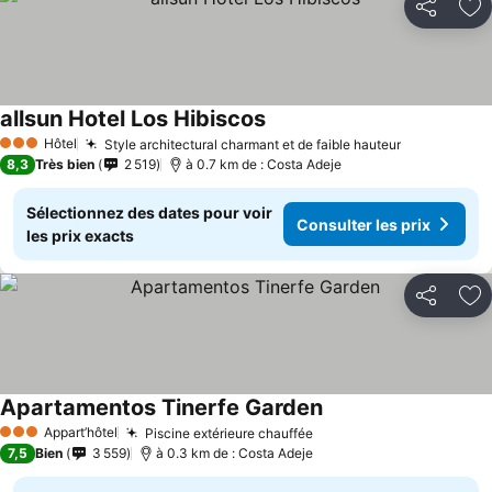
Partager
Aj
allsun Hotel Los Hibiscos
Consulter les prix
Hôtel
Style architectural charmant et de faible hauteur
Consulter l
3 Étoiles
8,3
Très bien
2 519
à 0.7 km de : Costa Adeje
Sélectionnez des dates pour voir
Consulter les prix
les prix exacts
Partager
Aj
Apartamentos Tinerfe Garden
Consulter les prix
Appart’hôtel
Piscine extérieure chauffée
Consulter les prix
3 Étoiles
7,5
Bien
3 559
à 0.3 km de : Costa Adeje