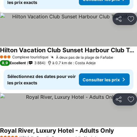
les prix exacts
Partager
Aj
Hilton Vacation Club Sunset Harbour Club Tenerife
Consulter les prix
Complexe touristique
À deux pas de la plage de Fañabe
Consulter 
3 Étoiles
8,9
Excellent
3 884
à 0.7 km de : Costa Adeje
Sélectionnez des dates pour voir
Consulter les prix
les prix exacts
Partager
Aj
Royal River, Luxury Hotel - Adults Only
Consulter 