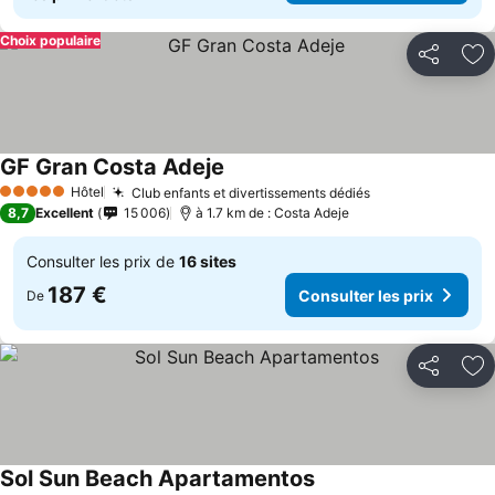
Choix populaire
Partager
Aj
GF Gran Costa Adeje
Consulter les prix
Hôtel
Club enfants et divertissements dédiés
Consulter les p
5 Étoiles
8,7
Excellent
15 006
à 1.7 km de : Costa Adeje
Consulter les prix de
16 sites
187 €
Consulter les prix
De
Partager
Aj
Sol Sun Beach Apartamentos
Consulter les prix