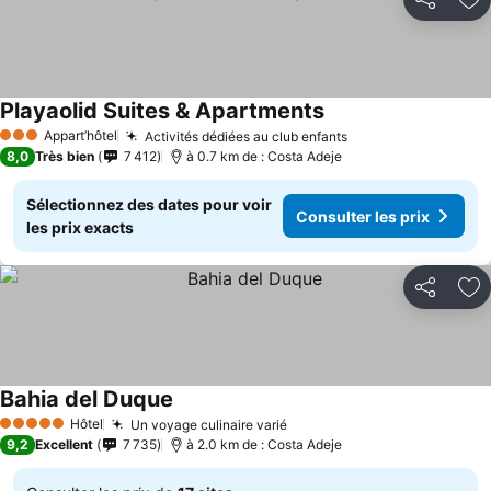
Partager
Aj
Playaolid Suites & Apartments
Consulter les prix
Appart’hôtel
Activités dédiées au club enfants
Consulter les pri
3 Étoiles
8,0
Très bien
7 412
à 0.7 km de : Costa Adeje
Sélectionnez des dates pour voir
Consulter les prix
les prix exacts
Partager
Aj
Bahia del Duque
Consulter les prix
Hôtel
Un voyage culinaire varié
Consulter les prix
5 Étoiles
9,2
Excellent
7 735
à 2.0 km de : Costa Adeje