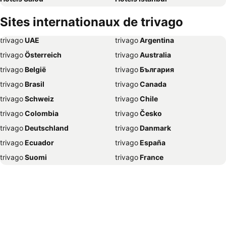
Hôtels Sousse
Hôtels Deauville
Sites internationaux de trivago
Hôtels Lloret de Mar
Hôtels Bruxelles
trivago
‏ UAE
trivago
‏ Argentina
Hôtels New York
Hôtels Cannes
trivago
‏ Österreich
trivago
‏ Australia
Hôtels Lisbonne
Hôtels Tanger
trivago
‏ België
trivago
‏ България
Hôtels Clermont-Ferrand
Hôtels Hurghada
trivago
‏ Brasil
trivago
‏ Canada
Hôtels Milan
Hôtels Antalya
trivago
‏ Schweiz
trivago
‏ Chile
Hôtels Toulouse
Hôtels Madrid
trivago
‏ Colombia
trivago
‏ Česko
Hôtels Strasbourg
Hôtels Les Sables d'Olonne
trivago
‏ Deutschland
trivago
‏ Danmark
Hôtels Porto
Hôtels Biarritz
trivago
‏ Ecuador
trivago
‏ España
Hôtels Séville
Hôtels Le Touquet-Paris-Plage
trivago
‏ Suomi
trivago
‏ France
Hôtels Bordeaux
Hôtels Lille
trivago
‏ Ελλάδα
trivago
‏ 香港
Hôtels Venise
Hôtels Berck
trivago
‏ Hrvatska
trivago
‏ Magyarország
Hôtels Aix-les-Bains
Hôtels Vannes
trivago
‏ Indonesia
trivago
‏ Ireland
Hôtels Saint Sébastien
Hôtels Dieppe
trivago
‏ ישראל
trivago
‏ India
Hôtels Palma
Hôtels Valence