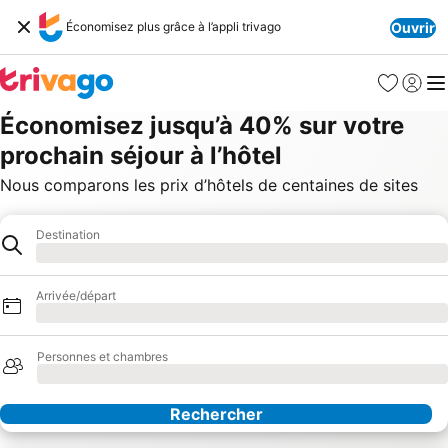
Économisez plus grâce à l’appli trivago
Ouvrir
Favoris
Se con
Me
Économisez jusqu’à 40% sur votre
prochain séjour à l’hôtel
Nous comparons les prix d’hôtels de centaines de sites
Destination
Hôtel
Chargement
Arrivée/départ
Chargement
Personnes et chambres
Chargement
Rechercher
Nos partenaires