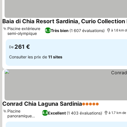
Baia di Chia Resort Sardinia, Curio Collection
Piscine extérieure
Très bien
(1 607 évaluations)
8,3
à 1.6 km 
semi-olympique
Consulter les prix
261 €
De
Consulter les prix de
11 sites
Conrad Chia Laguna Sardinia
5 Étoiles
Consulter le
Piscine
Excellent
(1 403 évaluations)
8,8
à 1.7 km de
panoramique
Consulter les prix
Bioaquam