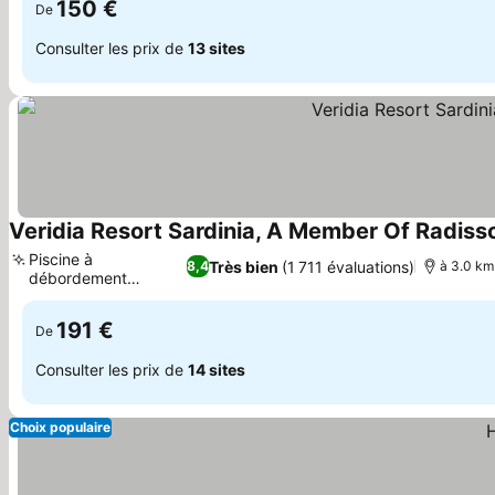
150 €
De
Consulter les prix de
13 sites
Veridia Resort Sardinia, A Member Of Radisso
Piscine à
Très bien
(1 711 évaluations)
8,4
à 3.0 km
débordement
Consulter les prix
panoramique
191 €
De
Consulter les prix de
14 sites
Choix populaire