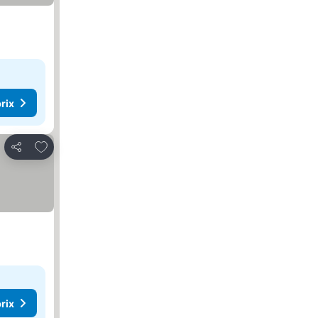
rix
Ajouter à mes favoris
Partager
rix