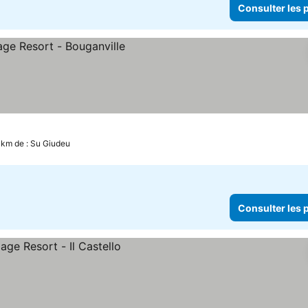
Consulter les p
r les prix
 km de : Su Giudeu
Consulter les p