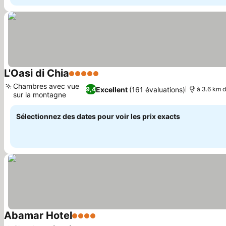
L'Oasi di Chia
5 Étoiles
Consulter les prix
Chambres avec vue
Excellent
(161 évaluations)
9,4
à 3.6 km d
sur la montagne
Consulter les prix
Sélectionnez des dates pour voir les prix exacts
Abamar Hotel
4 Étoiles
Consulter les prix