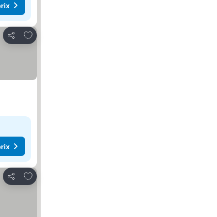
rix
Ajouter à mes favoris
Partager
rix
Ajouter à mes favoris
Partager