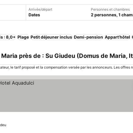
Arrivée/départ
Personnes et chambres
Dates
2 personnes, 1 cham
is : 8,0+
Plage
Petit déjeuner inclus
Demi-pension
Appart’hôtel
ria près de : Su Giudeu (Domus de Maria, It
sateur, le tarif proposé et la compensation versée par les annonceurs. Les offres 
udeu