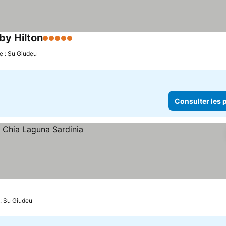
 by Hilton
5 Étoiles
Consulter les prix
de : Su Giudeu
Consulter les p
s prix
 : Su Giudeu