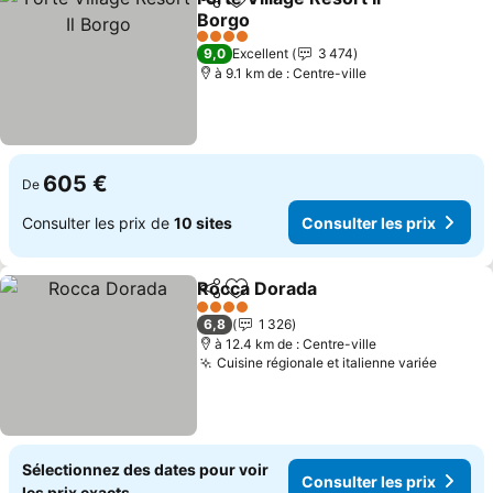
Partager
Ajouter à mes favoris
Borgo
4 Étoiles
9,0
Excellent
3 474
à 9.1 km de : Centre-ville
605 €
De
Consulter les prix de
10 sites
Consulter les prix
Rocca Dorada
Partager
Ajouter à mes favoris
4 Étoiles
6,8
1 326
à 12.4 km de : Centre-ville
Cuisine régionale et italienne variée
Sélectionnez des dates pour voir
Consulter les prix
les prix exacts