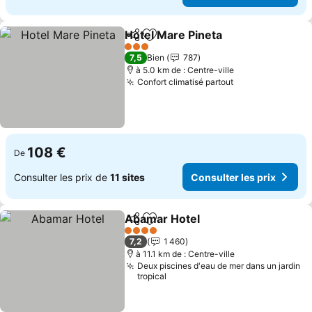
Hotel Mare Pineta
Partager
Ajouter à mes favoris
3 Étoiles
7,5
Bien
787
à 5.0 km de : Centre-ville
Confort climatisé partout
108 €
De
Consulter les prix de
11 sites
Consulter les prix
Abamar Hotel
Partager
Ajouter à mes favoris
4 Étoiles
7,2
1 460
à 11.1 km de : Centre-ville
Deux piscines d'eau de mer dans un jardin
tropical