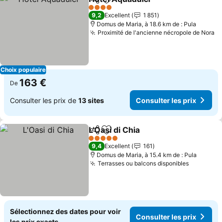
Partager
Ajouter à mes favoris
4 Étoiles
9,2
Excellent
1 851
Domus de Maria, à 18.6 km de : Pula
Proximité de l'ancienne nécropole de Nora
Choix populaire
163 €
De
Consulter les prix de
13 sites
Consulter les prix
L'Oasi di Chia
Partager
Ajouter à mes favoris
5 Étoiles
9,4
Excellent
161
Domus de Maria, à 15.4 km de : Pula
Terrasses ou balcons disponibles
Sélectionnez des dates pour voir
Consulter les prix
les prix exacts