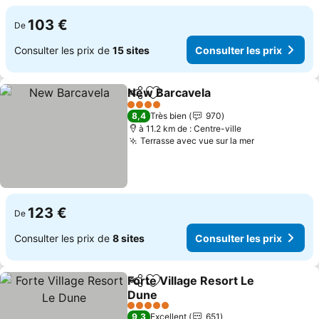
103 €
De
Consulter les prix de
15 sites
Consulter les prix
New Barcavela
Partager
Ajouter à mes favoris
4 Étoiles
8,4
Très bien
970
à 11.2 km de : Centre-ville
Terrasse avec vue sur la mer
123 €
De
Consulter les prix de
8 sites
Consulter les prix
Forte Village Resort Le
Partager
Ajouter à mes favoris
Dune
5 Étoiles
9,3
Excellent
651