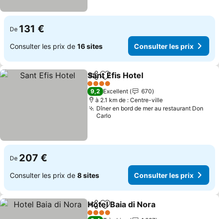
131 €
De
Consulter les prix de
16 sites
Consulter les prix
Sant Efis Hotel
Partager
Ajouter à mes favoris
4 Étoiles
9,2
Excellent
670
à 2.1 km de : Centre-ville
Dîner en bord de mer au restaurant Don
Carlo
207 €
De
Consulter les prix de
8 sites
Consulter les prix
Hotel Baia di Nora
Partager
Ajouter à mes favoris
4 Étoiles