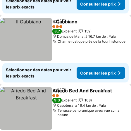
Sélectionnez des dates pour voir
Consulter les prix
les prix exacts
Il Gabbiano
Partager
Ajouter à mes favoris
3 Étoiles
8,7
Excellent
159
Domus de Maria, à 16.7 km de : Pula
Charme rustique près de la tour historique
Sélectionnez des dates pour voir
Consulter les prix
les prix exacts
Ariedo Bed And Breakfast
Partager
Ajouter à mes favoris
2 Étoiles
9,3
Excellent
108
Capoterra, à 16.4 km de : Pula
Terrasse panoramique avec vue sur la
nature