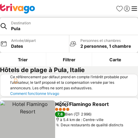
Favoris
Se con
Me
Destination
Pula
Arrivée/départ
Personnes et chambres
Dates
2 personnes, 1 chambre
Trier
Filtrer
Carte
Hôtels de plage à Pula, Italie
Ce référencement par défaut prend en compte l’intérêt probable pour
l’utilisateur, le tarif proposé et la compensation versée par les
annonceurs. Les offres ne sont pas exhaustives.
Comment fonctionne trivago
Hotel Flamingo Resort
Partager
Ajouter à mes favoris
4 Étoiles
7,8
Bien
2 996
à 5.4 km de : Centre-ville
Deux restaurants de qualité distincts