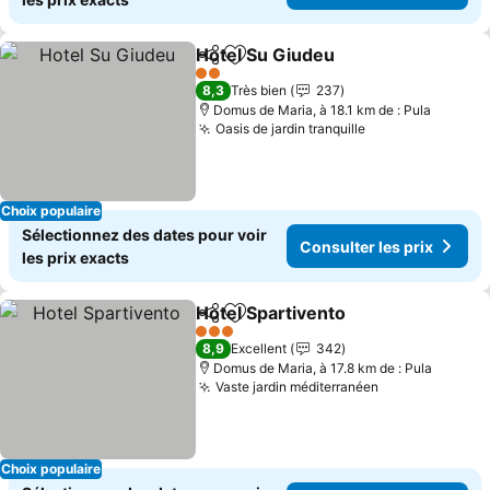
Hotel Su Giudeu
Partager
Ajouter à mes favoris
2 Étoiles
8,3
Très bien
237
Domus de Maria, à 18.1 km de : Pula
Oasis de jardin tranquille
Choix populaire
Sélectionnez des dates pour voir
Consulter les prix
les prix exacts
Hotel Spartivento
Partager
Ajouter à mes favoris
3 Étoiles
8,9
Excellent
342
Domus de Maria, à 17.8 km de : Pula
Vaste jardin méditerranéen
Choix populaire