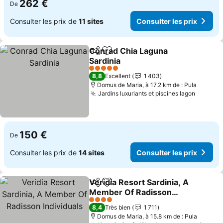
262 €
De
Consulter les prix de
11 sites
Consulter les prix
Conrad Chia Laguna
Partager
Ajouter à mes favoris
Sardinia
5 Étoiles
8,8
Excellent
1 403
Domus de Maria, à 17.2 km de : Pula
Jardins luxuriants et piscines lagon
150 €
De
Consulter les prix de
14 sites
Consulter les prix
Veridia Resort Sardinia, A
Partager
Ajouter à mes favoris
Member Of Radisson
Individuals
4 Étoiles
8,4
Très bien
1 711
Domus de Maria, à 15.8 km de : Pula