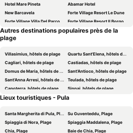
Hotel Mare Pineta
Abamar Hotel
New Barcavela
Forte Village Resort Le Dune
Forte Village Villa Del Parco
Forte Village Resort Il Borgo
Autres destinations populaires près de la
Luna Sardinia
L'Onda Blu
plage
L'Oasi di Chia
Veridia Resort Sardinia, A Member Of Radisson Individuals
Ariedo Bed And Breakfast
Il Gabbiano
Villasimius, hôtels de plage
Quartu Sant'Elena, hôtels de plage
Conrad Chia Laguna Sardinia
Baia di Chia Resort Sardinia, Curio Collection by Hilton
Cagliari, hôtels de plage
Castiadas, hôtels de plage
Hotel Spartivento
Hotel Su Giudeu
Domus de Maria, hôtels de plage
Sant'Antioco, hôtels de plage
Hotel Aquadulci
Sant'Anna Arresi, hôtels de plage
Teulada, hôtels de plage
Capoterra, hôtels de plage
Sinnai, hôtels de plage
Lieux touristiques - Pula
Torre delle Stelle, hôtels de plage
Carbonia, hôtels de plage
Piscinas, hôtels de plage
Quartucciu, hôtels de plage
Santa Margherita di Pula, Plage
Su Guventeddu, Plage
Spiaggia di Nora, Plage
Spiaggia Maddalena, Plage
Chia, Plage
Baie de Chia, Plage