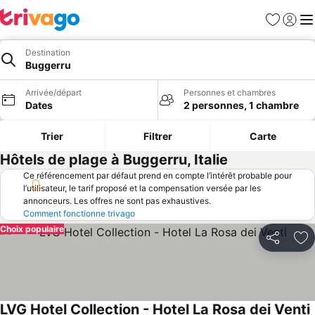
Favoris
Se con
Me
Destination
Buggerru
Arrivée/départ
Personnes et chambres
Dates
2 personnes, 1 chambre
Trier
Filtrer
Carte
Hôtels de plage à Buggerru, Italie
Ce référencement par défaut prend en compte l’intérêt probable pour
l’utilisateur, le tarif proposé et la compensation versée par les
annonceurs. Les offres ne sont pas exhaustives.
Comment fonctionne trivago
Choix populaire
Partager
Aj
LVG Hotel Collection - Hotel La Rosa dei Venti