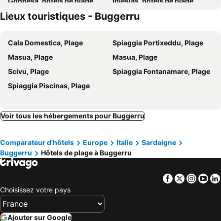
Gonnesa, hôtels de plage
Iglesias, hôtels de plage
Lieux touristiques - Buggerru
Carloforte, hôtels de plage
Cala Domestica, Plage
Spiaggia Portixeddu, Plage
Masua, Plage
Masua, Plage
Scivu, Plage
Spiaggia Fontanamare, Plage
Spiaggia Piscinas, Plage
Voir tous les hébergements pour Buggerru
Comparateur d'hôtels
Europe
Italie
Sardaigne
Buggerru
Hôtels de plage à Buggerru
Facebook
Twitter
Insta
Yo
Choisissez votre pays
Ajouter sur Google