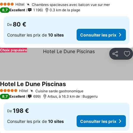
Hôtel
Chambres spacieuses avec balcon vue sur mer
4 Étoiles
8,7
Excellent
1 196
0.3 km de la plage
80 €
De
Consulter les prix de
10 sites
Consulter les prix
Choix populaire
Partager
Aj
Hotel Le Dune Piscinas
Hôtel
Cuisine sarde gastronomique
5 Étoiles
8,7
Excellent
699
Arbus, à 16.3 km de : Buggerru
198 €
De
Consulter les prix de
10 sites
Consulter les prix