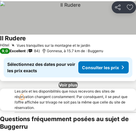
Partager
Aj
Il Rudere
Hôtel
Vues tranquilles sur la montagne et le jardin
9,0
Excellent
84
Gonnesa, à 15.7 km de : Buggerru
Sélectionnez des dates pour voir
Consulter les prix
les prix exacts
Voir plus
Les prix et les disponibilités que nous recevons des sites de
réservation changent constamment. Par conséquent, il se peut que
l’offre affichée sur trivago ne soit pas la même que celle du site de
réservation.
Questions fréquemment posées au sujet de
Buggerru