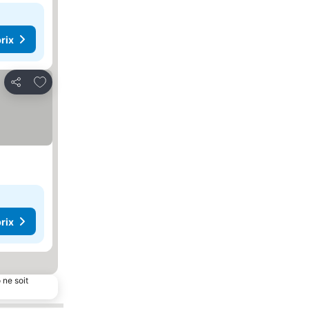
rix
Ajouter à mes favoris
Partager
rix
 ne soit