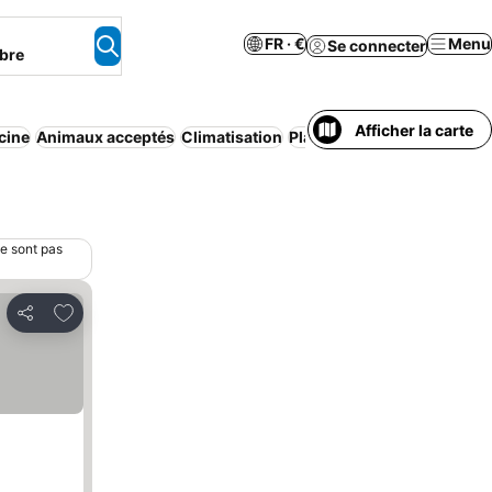
FR · €
Menu
Se connecter
bre
Afficher la carte
cine
Animaux acceptés
Climatisation
Plage
Cuisine
Petit déjeun
ne sont pas
Ajouter à mes favoris
Partager