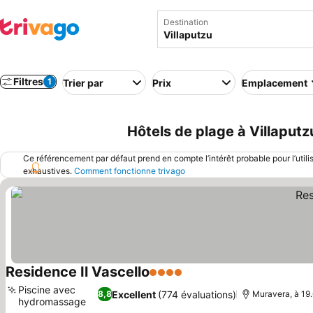
Destination
Filtres
1
Trier par
Prix
Emplacement
Hôtels de plage à Villaputzu
Ce référencement par défaut prend en compte l’intérêt probable pour l’utili
exhaustives.
Comment fonctionne trivago
Residence Il Vascello
4 Étoiles
Piscine avec
Excellent
(774 évaluations)
8,8
Muravera, à 19.
hydromassage