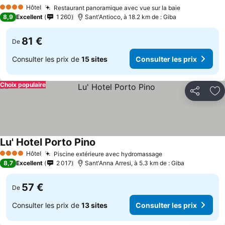
Consulter les prix
Hôtel
Restaurant panoramique avec vue sur la baie
Consulter le
4 Étoiles
8,9
Excellent
1 260
Sant'Antioco, à 18.2 km de : Giba
81 €
De
Consulter les prix de
15 sites
Consulter les prix
Choix populaire
Partager
Aj
Lu' Hotel Porto Pino
Consulter les prix
Hôtel
Piscine extérieure avec hydromassage
Consulter les pri
4 Étoiles
8,7
Excellent
2 017
Sant'Anna Arresi, à 5.3 km de : Giba
57 €
De
Consulter les prix de
13 sites
Consulter les prix