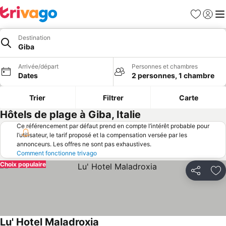
Favoris
Se con
Me
Destination
Giba
Arrivée/départ
Personnes et chambres
Dates
2 personnes, 1 chambre
Trier
Filtrer
Carte
Hôtels de plage à Giba, Italie
Ce référencement par défaut prend en compte l’intérêt probable pour
l’utilisateur, le tarif proposé et la compensation versée par les
annonceurs. Les offres ne sont pas exhaustives.
Comment fonctionne trivago
Choix populaire
Partager
Aj
Lu' Hotel Maladroxia