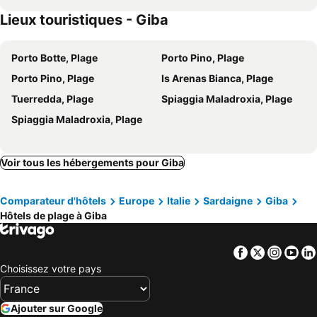
Lieux touristiques - Giba
Porto Botte, Plage
Porto Pino, Plage
Porto Pino, Plage
Is Arenas Bianca, Plage
Tuerredda, Plage
Spiaggia Maladroxia, Plage
Spiaggia Maladroxia, Plage
Voir tous les hébergements pour Giba
Comparateur d'hôtels
Europe
Italie
Sardaigne
Giba
Hôtels de plage à Giba
Facebook
Twitter
Insta
Yo
Choisissez votre pays
Ajouter sur Google