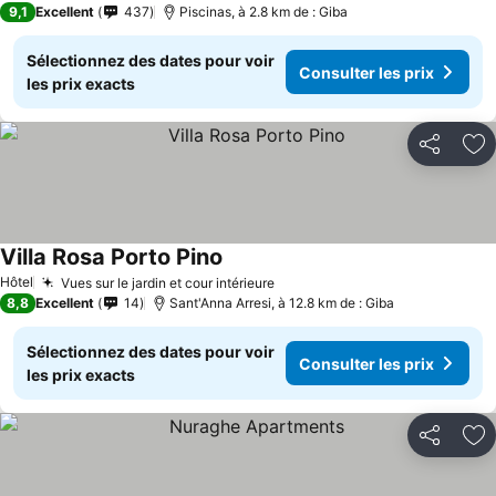
9,1
Excellent
437
Piscinas, à 2.8 km de : Giba
Sélectionnez des dates pour voir
Consulter les prix
les prix exacts
Partager
Aj
Villa Rosa Porto Pino
Consulter les prix
Hôtel
Vues sur le jardin et cour intérieure
Consulter les prix
8,8
Excellent
14
Sant'Anna Arresi, à 12.8 km de : Giba
Sélectionnez des dates pour voir
Consulter les prix
les prix exacts
Partager
Aj