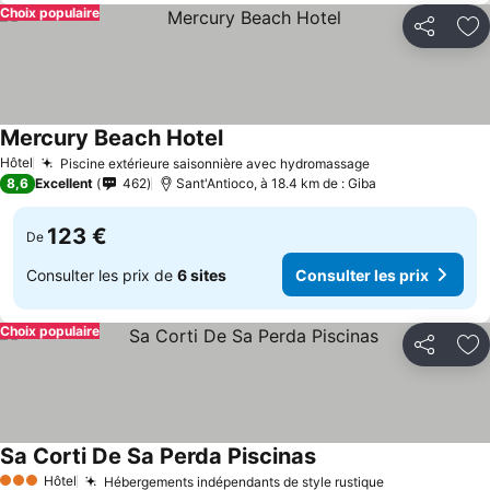
Choix populaire
Partager
Aj
Mercury Beach Hotel
Consulter les prix
Hôtel
Piscine extérieure saisonnière avec hydromassage
Consulter les p
8,6
Excellent
462
Sant'Antioco, à 18.4 km de : Giba
123 €
De
Consulter les prix de
6 sites
Consulter les prix
Choix populaire
Partager
Aj
Sa Corti De Sa Perda Piscinas
Consulter les prix
Hôtel
Hébergements indépendants de style rustique
Consulter les
3 Étoiles