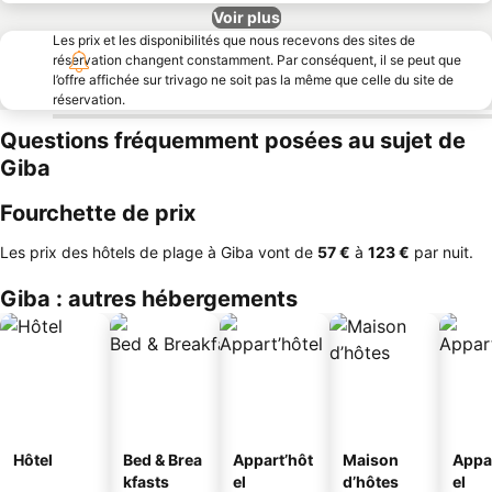
Voir plus
Les prix et les disponibilités que nous recevons des sites de
réservation changent constamment. Par conséquent, il se peut que
l’offre affichée sur trivago ne soit pas la même que celle du site de
réservation.
Questions fréquemment posées au sujet de
Giba
Fourchette de prix
Les prix des hôtels de plage à Giba vont de
‎57 €
à
‎123 €
par nuit.
Giba : autres hébergements
Hôtel
Bed & Brea
Appart’hôt
Maison
Appa
kfasts
el
d’hôtes
el