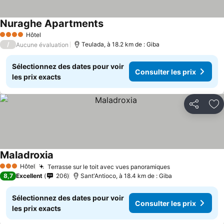
Nuraghe Apartments
Consulter les prix
Hôtel
4 Étoiles
/
Teulada, à 18.2 km de : Giba
Aucune évaluation
Sélectionnez des dates pour voir
Consulter les prix
les prix exacts
Partager
Aj
Maladroxia
Consulter les prix
Hôtel
Terrasse sur le toit avec vues panoramiques
Consulter les 
3 Étoiles
8,7
Excellent
206
Sant'Antioco, à 18.4 km de : Giba
Sélectionnez des dates pour voir
Consulter les prix
les prix exacts