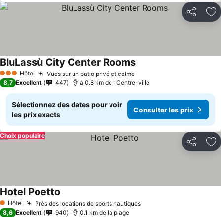
Partager
Aj
BluLassù City Center Rooms
Hôtel
Vues sur un patio privé et calme
3 Étoiles
8,7
Excellent
447
à 0.8 km de : Centre-ville
Sélectionnez des dates pour voir
Consulter les prix
les prix exacts
Choix populaire
Partager
Aj
Hotel Poetto
Hôtel
Près des locations de sports nautiques
1 Étoiles
8,6
Excellent
940
0.1 km de la plage