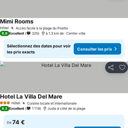
Mimì Rooms
Hôtel
Accès facile à la plage du Poetto
8,8
Excellent
225
à 1.3 km de : Centre-ville
Sélectionnez des dates pour voir
Consulter les prix
les prix exacts
Partager
Aj
Hotel La Villa Del Mare
Hôtel
Cuisine locale et internationale
3 Étoiles
9,2
Excellent
1 119
Juste à côté de la plage
74 €
De