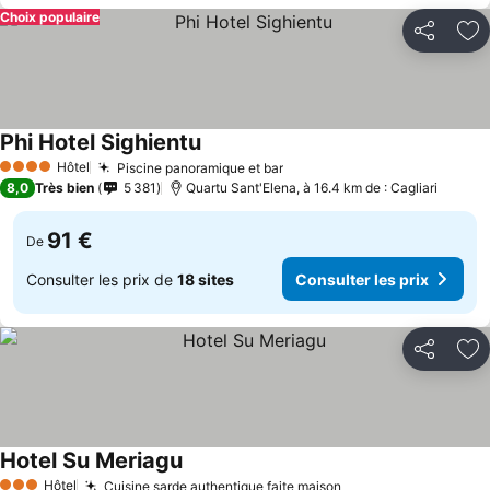
Choix populaire
Partager
Aj
Phi Hotel Sighientu
Hôtel
Piscine panoramique et bar
4 Étoiles
8,0
Très bien
5 381
Quartu Sant'Elena, à 16.4 km de : Cagliari
91 €
De
Consulter les prix de
18 sites
Consulter les prix
Partager
Aj
Hotel Su Meriagu
Hôtel
Cuisine sarde authentique faite maison