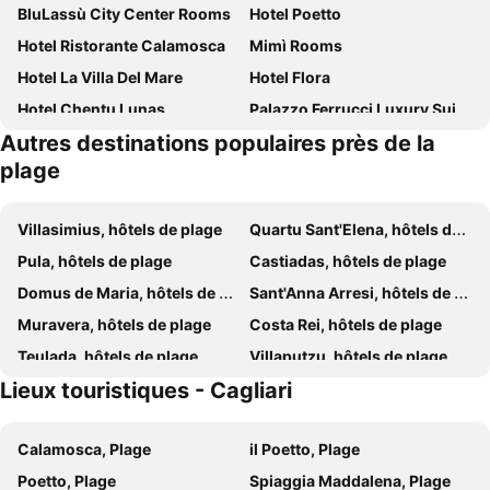
BluLassù City Center Rooms
Hotel Poetto
Hotel Ristorante Calamosca
Mimì Rooms
Hotel La Villa Del Mare
Hotel Flora
Hotel Chentu Lunas
Palazzo Ferrucci Luxury Suites
Autres destinations populaires près de la
Best Western Hotel Residence Italia
Ariedo Bed And Breakfast
plage
Hotel Su Meriagu
Phi Hotel Sighientu
Villasimius, hôtels de plage
Quartu Sant'Elena, hôtels de plage
Pula, hôtels de plage
Castiadas, hôtels de plage
Domus de Maria, hôtels de plage
Sant'Anna Arresi, hôtels de plage
Muravera, hôtels de plage
Costa Rei, hôtels de plage
Teulada, hôtels de plage
Villaputzu, hôtels de plage
Lieux touristiques - Cagliari
Capoterra, hôtels de plage
Sinnai, hôtels de plage
Torre delle Stelle, hôtels de plage
Piscinas, hôtels de plage
Calamosca, Plage
il Poetto, Plage
Quartucciu, hôtels de plage
Poetto, Plage
Spiaggia Maddalena, Plage