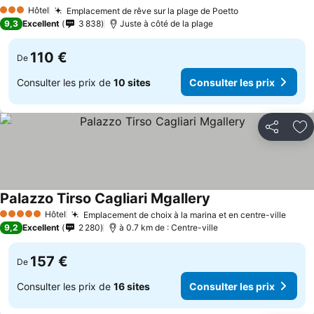
Hôtel
Emplacement de rêve sur la plage de Poetto
3 Étoiles
9,3
Excellent
3 838
Juste à côté de la plage
110 €
De
Consulter les prix de
10 sites
Consulter les prix
Partager
Aj
Palazzo Tirso Cagliari Mgallery
Hôtel
Emplacement de choix à la marina et en centre-ville
5 Étoiles
9,2
Excellent
2 280
à 0.7 km de : Centre-ville
157 €
De
Consulter les prix de
16 sites
Consulter les prix