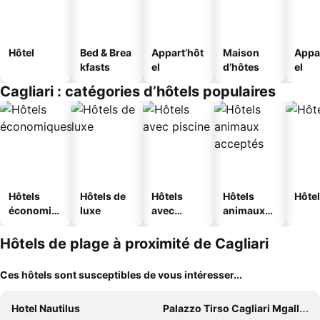
Hôtel
Bed & Brea
Appart’hôt
Maison
Appa
kfasts
el
d’hôtes
el
Cagliari : catégories d’hôtels populaires
Hôtels
Hôtels de
Hôtels
Hôtels
Hôtel
économiq
luxe
avec
animaux
ues
piscine
acceptés
Hôtels de plage à proximité de Cagliari
Ces hôtels sont susceptibles de vous intéresser...
Hotel Nautilus
Palazzo Tirso Cagliari Mgallery