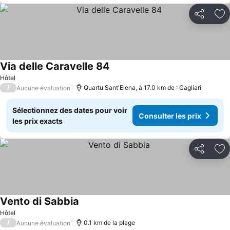
Partager
Aj
Via delle Caravelle 84
Hôtel
/
Quartu Sant'Elena, à 17.0 km de : Cagliari
Aucune évaluation
Sélectionnez des dates pour voir
Consulter les prix
les prix exacts
Partager
Aj
Vento di Sabbia
Hôtel
/
0.1 km de la plage
Aucune évaluation