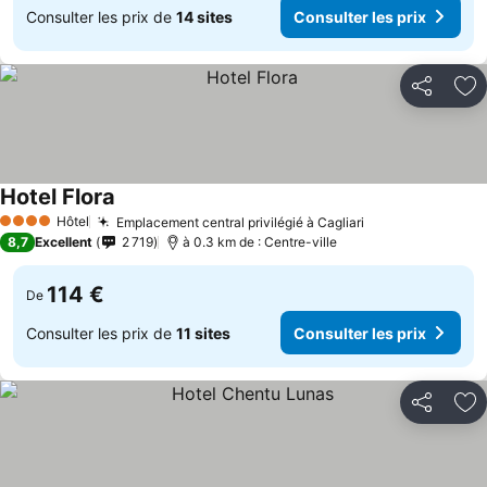
Consulter les prix de
14 sites
Consulter les prix
Partager
Aj
Hotel Flora
Hôtel
Emplacement central privilégié à Cagliari
4 Étoiles
8,7
Excellent
2 719
à 0.3 km de : Centre-ville
114 €
De
Consulter les prix de
11 sites
Consulter les prix
Partager
Aj