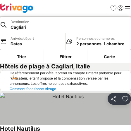
Favoris
Se con
Me
Destination
Cagliari
Arrivée/départ
Personnes et chambres
Dates
2 personnes, 1 chambre
Trier
Filtrer
Carte
Hôtels de plage à Cagliari, Italie
Ce référencement par défaut prend en compte l’intérêt probable pour
l’utilisateur, le tarif proposé et la compensation versée par les
annonceurs. Les offres ne sont pas exhaustives.
Comment fonctionne trivago
Partager
Aj
Hotel Nautilus