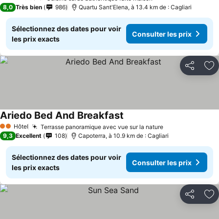
3 Étoiles
8,0
Très bien
986
Quartu Sant'Elena, à 13.4 km de : Cagliari
Sélectionnez des dates pour voir
Consulter les prix
les prix exacts
Partager
Aj
Ariedo Bed And Breakfast
Hôtel
Terrasse panoramique avec vue sur la nature
2 Étoiles
9,3
Excellent
108
Capoterra, à 10.9 km de : Cagliari
Sélectionnez des dates pour voir
Consulter les prix
les prix exacts
Partager
Aj