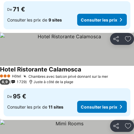
71 €
De
Consulter les prix de
9 sites
Consulter les prix
Partager
Aj
Hotel Ristorante Calamosca
Hôtel
Chambres avec balcon privé donnant sur la mer
3 Étoiles
6,9
1 729
Juste à côté de la plage
95 €
De
Consulter les prix de
11 sites
Consulter les prix
Partager
Aj