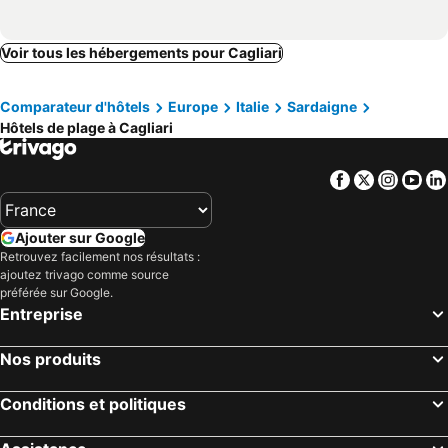
Voir tous les hébergements pour Cagliari
Comparateur d'hôtels
Europe
Italie
Sardaigne
Hôtels de plage à Cagliari
Facebook
Twitter
Insta
Yo
Ajouter sur Google
Retrouvez facilement nos résultats :
ajoutez trivago comme source
préférée sur Google.
Entreprise
Nos produits
Conditions et politiques