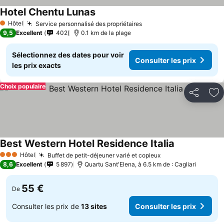
Hotel Chentu Lunas
Hôtel
Service personnalisé des propriétaires
1 Étoiles
9,5
Excellent
402
0.1 km de la plage
Sélectionnez des dates pour voir
Consulter les prix
les prix exacts
Choix populaire
Partager
Aj
Best Western Hotel Residence Italia
Hôtel
Buffet de petit-déjeuner varié et copieux
3 Étoiles
8,6
Excellent
5 897
Quartu Sant'Elena, à 6.5 km de : Cagliari
55 €
De
Consulter les prix de
13 sites
Consulter les prix