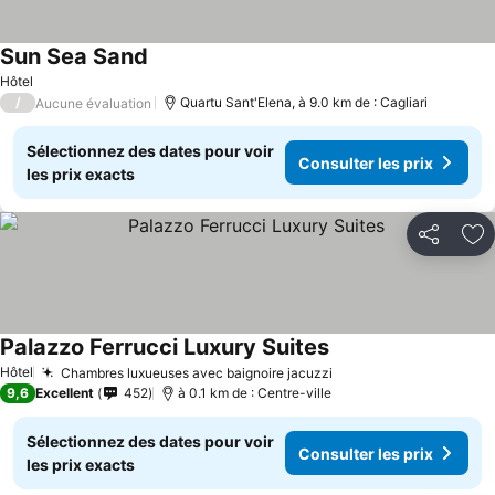
Sun Sea Sand
Hôtel
/
Quartu Sant'Elena, à 9.0 km de : Cagliari
Aucune évaluation
Sélectionnez des dates pour voir
Consulter les prix
les prix exacts
Partager
Aj
Palazzo Ferrucci Luxury Suites
Hôtel
Chambres luxueuses avec baignoire jacuzzi
9,6
Excellent
452
à 0.1 km de : Centre-ville
Sélectionnez des dates pour voir
Consulter les prix
les prix exacts