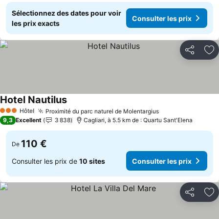
Sélectionnez des dates pour voir
Consulter les prix
les prix exacts
Partager
Aj
Hotel Nautilus
Hôtel
Proximité du parc naturel de Molentargius
3 Étoiles
9,3
Excellent
3 838
Cagliari, à 5.5 km de : Quartu Sant'Elena
110 €
De
Consulter les prix de
10 sites
Consulter les prix
Partager
Aj