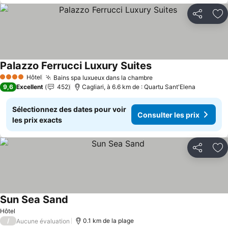
Partager
Aj
Palazzo Ferrucci Luxury Suites
Hôtel
Bains spa luxueux dans la chambre
4 Étoiles
9,6
Excellent
452
Cagliari, à 6.6 km de : Quartu Sant'Elena
Sélectionnez des dates pour voir
Consulter les prix
les prix exacts
Partager
Aj
Sun Sea Sand
Hôtel
/
0.1 km de la plage
Aucune évaluation