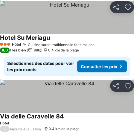
Partager
Aj
Hotel Su Meriagu
Hôtel
Cuisine sarde traditionnelle faite maison
3 Étoiles
8,0
Très bien
986
0.4 km de la plage
Sélectionnez des dates pour voir
Consulter les prix
les prix exacts
Partager
Aj
Via delle Caravelle 84
Hôtel
/
0.4 km de la plage
Aucune évaluation