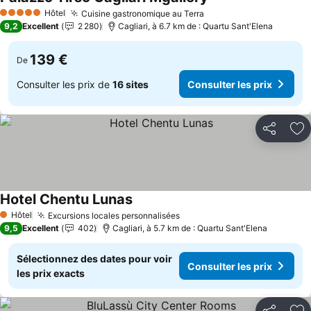
Hôtel
Cuisine gastronomique au Terra
5 Étoiles
9,2
Excellent
2 280
Cagliari, à 6.7 km de : Quartu Sant'Elena
139 €
De
Consulter les prix de
16 sites
Consulter les prix
Partager
Aj
Hotel Chentu Lunas
Hôtel
Excursions locales personnalisées
1 Étoiles
9,5
Excellent
402
Cagliari, à 5.7 km de : Quartu Sant'Elena
Sélectionnez des dates pour voir
Consulter les prix
les prix exacts