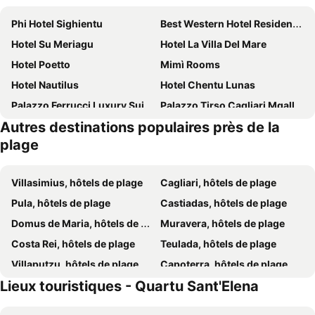
Phi Hotel Sighientu
Best Western Hotel Residence Italia
Hotel Su Meriagu
Hotel La Villa Del Mare
Hotel Poetto
Mimì Rooms
Hotel Nautilus
Hotel Chentu Lunas
Palazzo Ferrucci Luxury Suites
Palazzo Tirso Cagliari Mgallery
Autres destinations populaires près de la
Hotel Ristorante Calamosca
Hotel Flora
plage
BluLassù City Center Rooms
Ariedo Bed And Breakfast
Villasimius, hôtels de plage
Cagliari, hôtels de plage
Pula, hôtels de plage
Castiadas, hôtels de plage
Domus de Maria, hôtels de plage
Muravera, hôtels de plage
Costa Rei, hôtels de plage
Teulada, hôtels de plage
Villaputzu, hôtels de plage
Capoterra, hôtels de plage
Lieux touristiques - Quartu Sant'Elena
Sinnai, hôtels de plage
Torre delle Stelle, hôtels de plage
Piscinas, hôtels de plage
Quartucciu, hôtels de plage