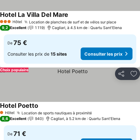
Hotel La Villa Del Mare
Hôtel
Location de planches de surf et de vélos sur place
3 Étoiles
9,2
Excellent
1 119
Cagliari, à 4.5 km de : Quartu Sant'Elena
75 €
De
Consulter les prix de
15 sites
Consulter les prix
Choix populaire
Partager
Aj
Hotel Poetto
Hôtel
Location de sports nautiques à proximité
1 Étoiles
8,6
Excellent
940
Cagliari, à 5.2 km de : Quartu Sant'Elena
71 €
De