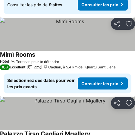
Consulter les prix de
9 sites
Consulter les prix
Partager
Aj
Mimì Rooms
Hôtel
Terrasse pour te détendre
8,8
Excellent
225
Cagliari, à 5.4 km de : Quartu Sant'Elena
Sélectionnez des dates pour voir
Consulter les prix
les prix exacts
Partager
Aj
Palazzo Tirso Cagliari Mgallery