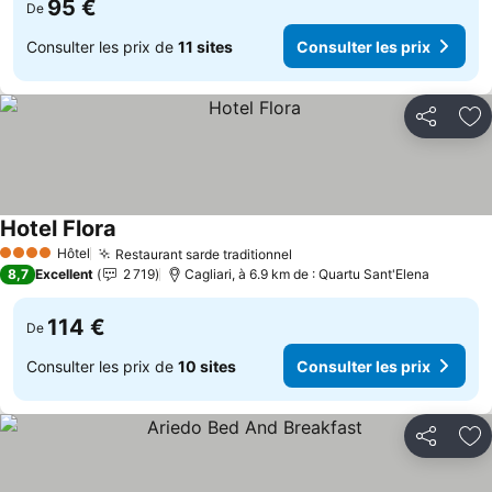
95 €
De
Consulter les prix de
11 sites
Consulter les prix
Partager
Aj
Hotel Flora
Hôtel
Restaurant sarde traditionnel
4 Étoiles
8,7
Excellent
2 719
Cagliari, à 6.9 km de : Quartu Sant'Elena
114 €
De
Consulter les prix de
10 sites
Consulter les prix
Partager
Aj