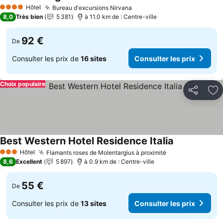
Hôtel
Bureau d'excursions Nirvana
4 Étoiles
8,0
Très bien
5 381
à 11.0 km de : Centre-ville
92 €
De
Consulter les prix de
16 sites
Consulter les prix
Choix populaire
Partager
Aj
Best Western Hotel Residence Italia
Hôtel
Flamants roses de Molentargius à proximité
3 Étoiles
8,6
Excellent
5 897
à 0.9 km de : Centre-ville
55 €
De
Consulter les prix de
13 sites
Consulter les prix