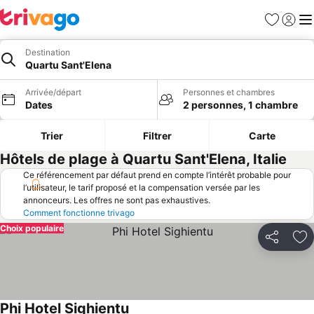
Favoris
Se con
Me
Destination
Quartu Sant'Elena
Arrivée/départ
Personnes et chambres
Dates
2 personnes, 1 chambre
Trier
Filtrer
Carte
Hôtels de plage à Quartu Sant'Elena, Italie
Ce référencement par défaut prend en compte l’intérêt probable pour
l’utilisateur, le tarif proposé et la compensation versée par les
annonceurs. Les offres ne sont pas exhaustives.
Comment fonctionne trivago
Choix populaire
Partager
Aj
Phi Hotel Sighientu