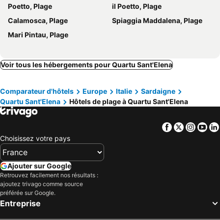
Poetto, Plage
il Poetto, Plage
Calamosca, Plage
Spiaggia Maddalena, Plage
Mari Pintau, Plage
Voir tous les hébergements pour Quartu Sant'Elena
Comparateur d'hôtels
Europe
Italie
Sardaigne
Quartu Sant'Elena
Hôtels de plage à Quartu Sant'Elena
Facebook
Twitter
Insta
Yo
Choisissez votre pays
Ajouter sur Google
Retrouvez facilement nos résultats :
ajoutez trivago comme source
préférée sur Google.
Entreprise