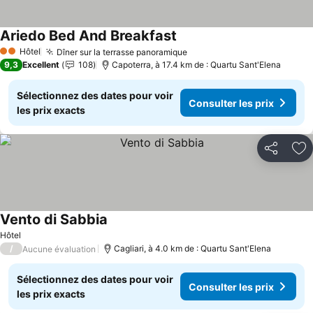
Ariedo Bed And Breakfast
Hôtel
Dîner sur la terrasse panoramique
2 Étoiles
9,3
Excellent
108
Capoterra, à 17.4 km de : Quartu Sant'Elena
Sélectionnez des dates pour voir
Consulter les prix
les prix exacts
Partager
Aj
Vento di Sabbia
Hôtel
/
Cagliari, à 4.0 km de : Quartu Sant'Elena
Aucune évaluation
Sélectionnez des dates pour voir
Consulter les prix
les prix exacts