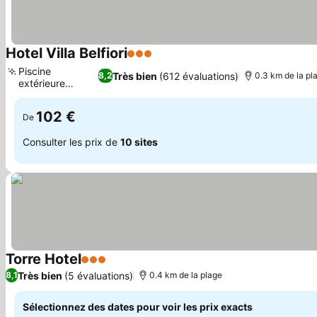
Hotel Villa Belfiori
3 Étoiles
Consulter les prix
Piscine
Très bien
(612 évaluations)
8,2
0.3 km de la pl
extérieure
Consulter les prix
tranquille
102 €
De
Consulter les prix de
10 sites
Torre Hotel
3 Étoiles
Consulter les prix
Très bien
(5 évaluations)
8,1
0.4 km de la plage
Sélectionnez des dates pour voir les prix exacts