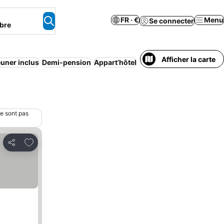
FR · €
Menu
Se connecter
bre
Afficher la carte
euner inclus
Demi-pension
Appart’hôtel
Gîte rural
Animaux acce
ne sont pas
Ajouter à mes favoris
Partager