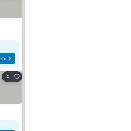
rix
Ajouter à mes favoris
Partager