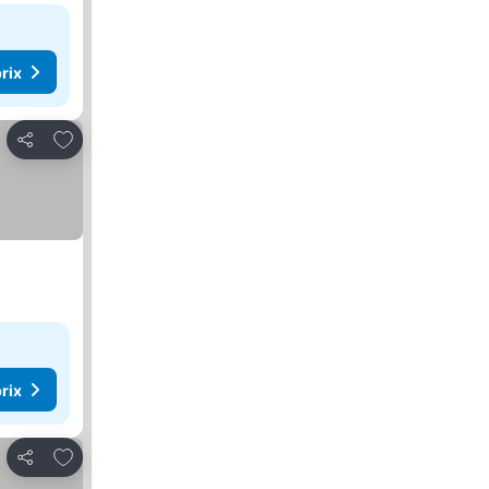
rix
Ajouter à mes favoris
Partager
rix
Ajouter à mes favoris
Partager