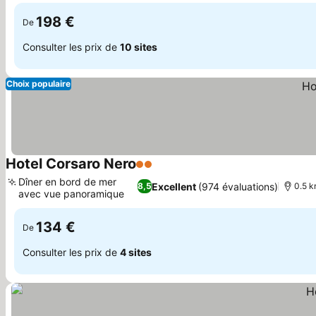
isolée
198 €
De
Consulter les prix de
10 sites
Choix populaire
Hotel Corsaro Nero
2 Étoiles
Consulter les prix
Dîner en bord de mer
Excellent
(974 évaluations)
8,5
0.5 k
avec vue panoramique
Consulter les prix
134 €
De
Consulter les prix de
4 sites