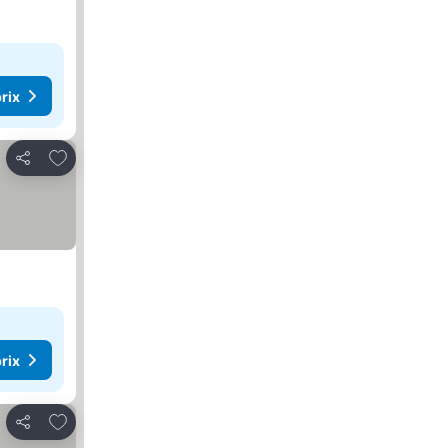
rix
Ajouter à mes favoris
Partager
rix
Ajouter à mes favoris
Partager