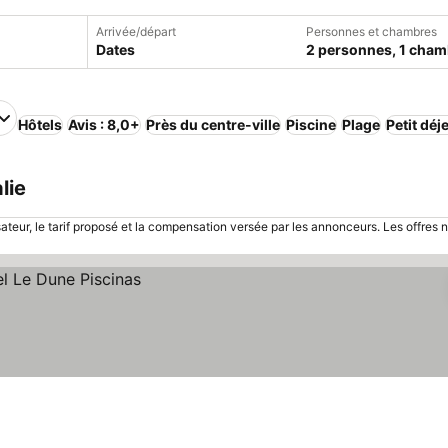
Arrivée/départ
Personnes et chambres
Dates
2 personnes, 1 cham
Hôtels
Avis : 8,0+
Près du centre-ville
Piscine
Plage
Petit déj
lie
sateur, le tarif proposé et la compensation versée par les annonceurs. Les offres 
e