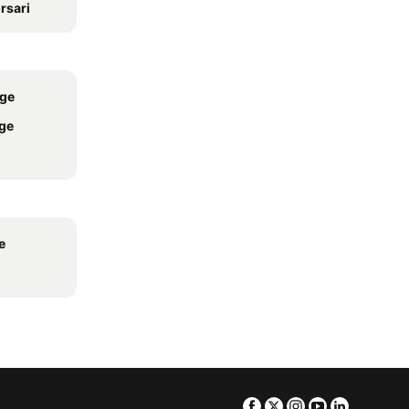
rsari
age
age
e
Facebook
Twitter
Instagram
Youtube
Linkedin