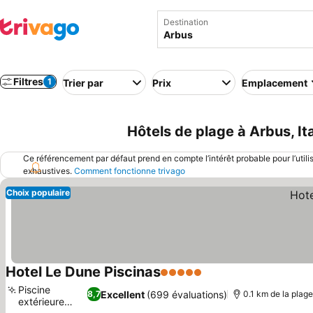
Destination
Filtres
1
Trier par
Prix
Emplacement
Hôtels de plage à Arbus, Ita
Ce référencement par défaut prend en compte l’intérêt probable pour l’utili
exhaustives.
Comment fonctionne trivago
Choix populaire
Hotel Le Dune Piscinas
5 Étoiles
Consulter les prix
Piscine
Excellent
(699 évaluations)
8,7
0.1 km de la plag
extérieure
Consulter les prix