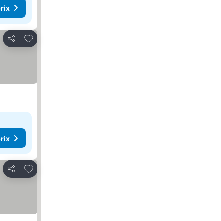
rix
Ajouter à mes favoris
Partager
rix
Ajouter à mes favoris
Partager