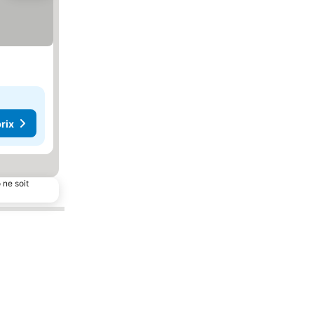
rix
 ne soit