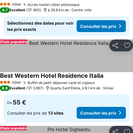
Hôtel
Accès routier côtier pittoresque
3 Étoiles
8,7
Excellent
663
à 26.8 km de : Centre-ville
Sélectionnez des dates pour voir
Consulter les prix
les prix exacts
Choix populaire
Partager
Aj
Best Western Hotel Residence Italia
Hôtel
Buffet de petit-déjeuner varié et copieux
3 Étoiles
8,6
Excellent
5 897
Quartu Sant'Elena, à 8.1 km de : Sinnai
55 €
De
Consulter les prix de
13 sites
Consulter les prix
Choix populaire