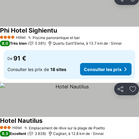
Partager
Aj
Phi Hotel Sighientu
Hôtel
Piscine panoramique et bar
4 Étoiles
8,0
Très bien
5 381
Quartu Sant'Elena, à 13.7 km de : Sinnai
91 €
De
Consulter les prix de
18 sites
Consulter les prix
Partager
Aj
Hotel Nautilus
Hôtel
Emplacement de rêve sur la plage de Poetto
3 Étoiles
9,3
Excellent
3 838
Cagliari, à 12.8 km de : Sinnai