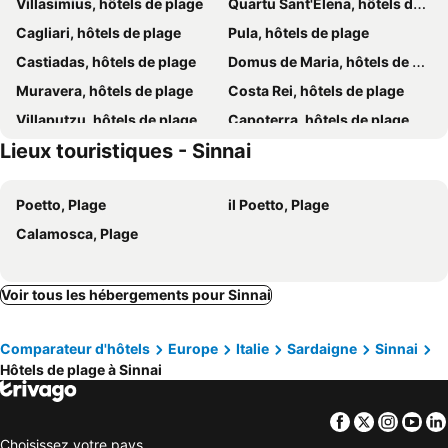
Villasimius, hôtels de plage
Quartu Sant'Elena, hôtels de plage
Cagliari, hôtels de plage
Pula, hôtels de plage
Castiadas, hôtels de plage
Domus de Maria, hôtels de plage
Muravera, hôtels de plage
Costa Rei, hôtels de plage
Villaputzu, hôtels de plage
Capoterra, hôtels de plage
Lieux touristiques - Sinnai
Torre delle Stelle, hôtels de plage
Quartucciu, hôtels de plage
Poetto, Plage
il Poetto, Plage
Calamosca, Plage
Voir tous les hébergements pour Sinnai
Comparateur d'hôtels
Europe
Italie
Sardaigne
Sinnai
Hôtels de plage à Sinnai
Facebook
Twitter
Insta
Yo
Choisissez votre pays