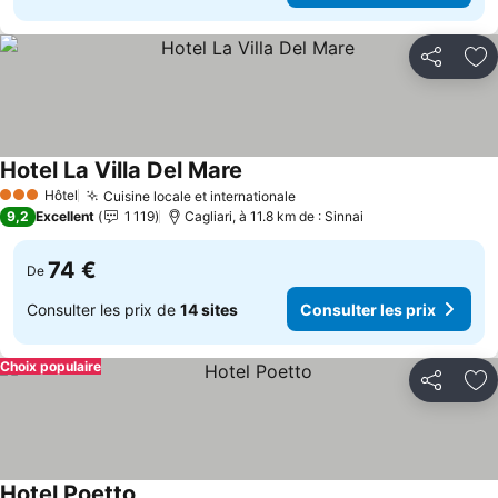
Partager
Aj
Hotel La Villa Del Mare
Hôtel
Cuisine locale et internationale
3 Étoiles
9,2
Excellent
1 119
Cagliari, à 11.8 km de : Sinnai
74 €
De
Consulter les prix de
14 sites
Consulter les prix
Choix populaire
Partager
Aj
Hotel Poetto