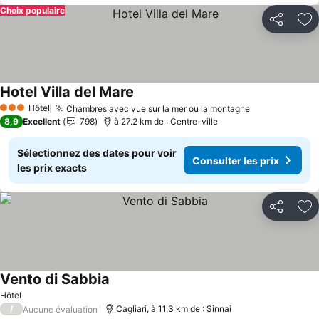
Choix populaire
Partager
Aj
Hotel Villa del Mare
Hôtel
Chambres avec vue sur la mer ou la montagne
3 Étoiles
8,9
Excellent
798
à 27.2 km de : Centre-ville
Sélectionnez des dates pour voir
Consulter les prix
les prix exacts
Partager
Aj
Vento di Sabbia
Hôtel
/
Cagliari, à 11.3 km de : Sinnai
Aucune évaluation