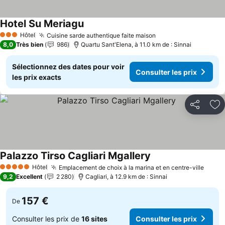
Hotel Su Meriagu
Hôtel
Cuisine sarde authentique faite maison
3 Étoiles
8,0
Très bien
986
Quartu Sant'Elena, à 11.0 km de : Sinnai
Sélectionnez des dates pour voir
Consulter les prix
les prix exacts
Partager
Aj
Palazzo Tirso Cagliari Mgallery
Hôtel
Emplacement de choix à la marina et en centre-ville
5 Étoiles
9,2
Excellent
2 280
Cagliari, à 12.9 km de : Sinnai
157 €
De
Consulter les prix de
16 sites
Consulter les prix