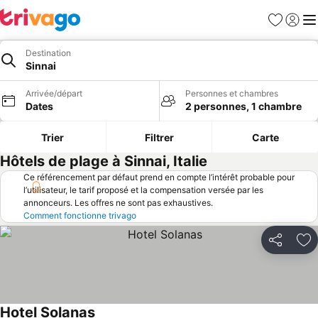
Favoris
Se con
Me
Destination
Sinnai
Arrivée/départ
Personnes et chambres
Dates
2 personnes, 1 chambre
Trier
Filtrer
Carte
Hôtels de plage à Sinnai, Italie
Ce référencement par défaut prend en compte l’intérêt probable pour
l’utilisateur, le tarif proposé et la compensation versée par les
annonceurs. Les offres ne sont pas exhaustives.
Comment fonctionne trivago
Partager
Aj
Hotel Solanas