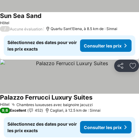
Sun Sea Sand
Hôtel
/
Quartu Sant'Elena, à 8.5 km de : Sinnai
Aucune évaluation
Sélectionnez des dates pour voir
Consulter les prix
les prix exacts
Partager
Aj
Palazzo Ferrucci Luxury Suites
Hôtel
Chambres luxueuses avec baignoire jacuzzi
9,6
Excellent
452
Cagliari, à 12.5 km de : Sinnai
Sélectionnez des dates pour voir
Consulter les prix
les prix exacts