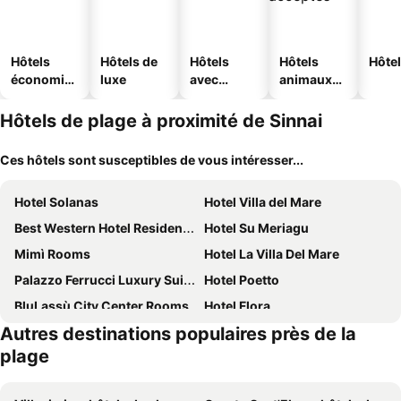
Hôtels
Hôtels de
Hôtels
Hôtels
Hôtel
économiq
luxe
avec
animaux
ues
piscine
acceptés
Hôtels de plage à proximité de Sinnai
Ces hôtels sont susceptibles de vous intéresser...
Hotel Solanas
Hotel Villa del Mare
Best Western Hotel Residence Italia
Hotel Su Meriagu
Mimì Rooms
Hotel La Villa Del Mare
Palazzo Ferrucci Luxury Suites
Hotel Poetto
BluLassù City Center Rooms
Hotel Flora
Autres destinations populaires près de la
Hotel Nautilus
Palazzo Tirso Cagliari Mgallery
plage
Hotel Chentu Lunas
Phi Hotel Sighientu
Hotel Ristorante Calamosca