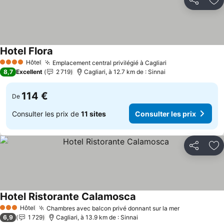
Partager
Aj
Hotel Flora
Hôtel
Emplacement central privilégié à Cagliari
4 Étoiles
8,7
Excellent
2 719
Cagliari, à 12.7 km de : Sinnai
114 €
De
Consulter les prix de
11 sites
Consulter les prix
Partager
Aj
Hotel Ristorante Calamosca
Hôtel
Chambres avec balcon privé donnant sur la mer
3 Étoiles
6,9
1 729
Cagliari, à 13.9 km de : Sinnai