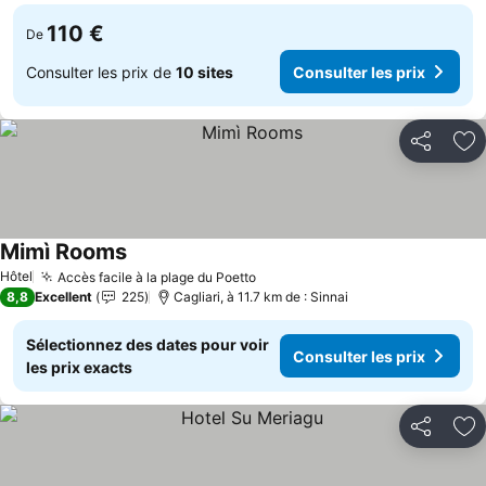
110 €
De
Consulter les prix de
10 sites
Consulter les prix
Partager
Aj
Mimì Rooms
Hôtel
Accès facile à la plage du Poetto
8,8
Excellent
225
Cagliari, à 11.7 km de : Sinnai
Sélectionnez des dates pour voir
Consulter les prix
les prix exacts
Partager
Aj