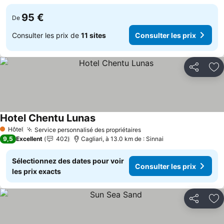
95 €
De
Consulter les prix de
11 sites
Consulter les prix
Partager
Aj
Hotel Chentu Lunas
Hôtel
Service personnalisé des propriétaires
1 Étoiles
9,5
Excellent
402
Cagliari, à 13.0 km de : Sinnai
Sélectionnez des dates pour voir
Consulter les prix
les prix exacts
Partager
Aj