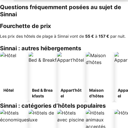
Questions fréquemment posées au sujet de
Sinnai
Fourchette de prix
Les prix des hôtels de plage à Sinnai vont de
‎55 €
à
‎157 €
par nuit.
Sinnai : autres hébergements
Hôtel
Bed & Brea
Appart’hôt
Maison
Appa
kfasts
el
d’hôtes
el
Sinnai : catégories d’hôtels populaires