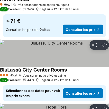
Hôtel
Près des locations de sports nautiques
1 Étoiles
8,6
Excellent
940
Cagliari, à 12.5 km de : Sinnai
71 €
De
Consulter les prix de
9 sites
Consulter les prix
Partager
Aj
BluLassù City Center Rooms
Hôtel
Vues sur un patio privé et calme
3 Étoiles
8,7
Excellent
447
Cagliari, à 12.7 km de : Sinnai
Sélectionnez des dates pour voir
Consulter les prix
les prix exacts