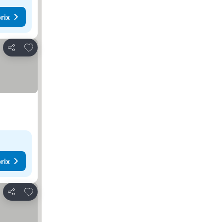
rix
Ajouter à mes favoris
Partager
rix
Ajouter à mes favoris
Partager