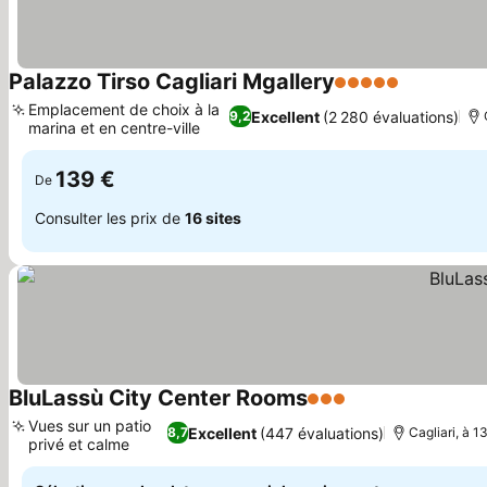
Palazzo Tirso Cagliari Mgallery
5 Étoiles
Emplacement de choix à la
Excellent
(2 280 évaluations)
9,2
marina et en centre-ville
139 €
De
Consulter les prix de
16 sites
BluLassù City Center Rooms
3 Étoiles
Vues sur un patio
Excellent
(447 évaluations)
8,7
Cagliari, à 
privé et calme