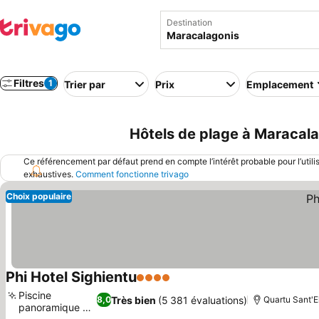
Destination
Filtres
1
Trier par
Prix
Emplacement
Hôtels de plage à Maracalag
Ce référencement par défaut prend en compte l’intérêt probable pour l’utili
exhaustives.
Comment fonctionne trivago
Choix populaire
Phi Hotel Sighientu
4 Étoiles
Piscine
Très bien
(5 381 évaluations)
8,0
Quartu Sant'E
panoramique et