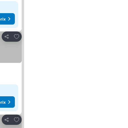
rix
Ajouter à mes favoris
Partager
rix
Ajouter à mes favoris
Partager