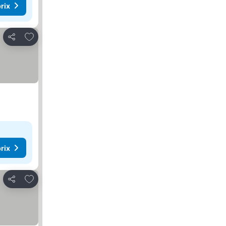
rix
Ajouter à mes favoris
Partager
rix
Ajouter à mes favoris
Partager