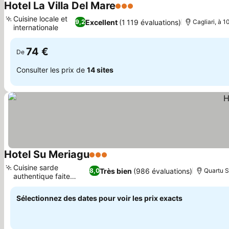
Hotel La Villa Del Mare
3 Étoiles
Cuisine locale et
Excellent
(1 119 évaluations)
9,2
Cagliari, à 
internationale
74 €
De
Consulter les prix de
14 sites
Hotel Su Meriagu
3 Étoiles
Cuisine sarde
Très bien
(986 évaluations)
8,0
Quartu S
authentique faite
maison
Sélectionnez des dates pour voir les prix exacts