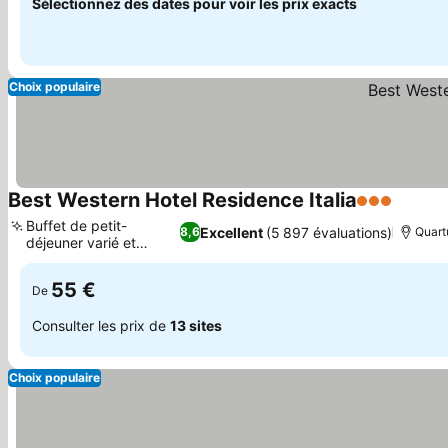
Sélectionnez des dates pour voir les prix exacts
Choix populaire
Best Western Hotel Residence Italia
3 Étoiles
Buffet de petit-
Excellent
(5 897 évaluations)
8,6
Quart
déjeuner varié et
copieux
55 €
De
Consulter les prix de
13 sites
Choix populaire