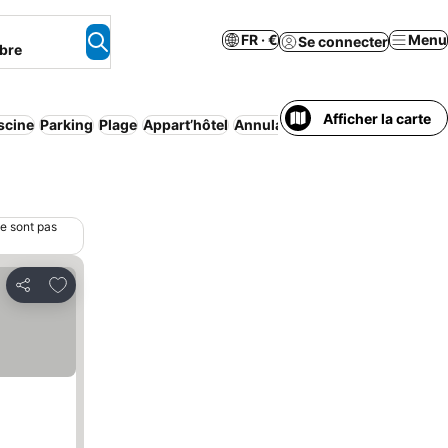
FR · €
Menu
Se connecter
bre
Afficher la carte
scine
Parking
Plage
Appart’hôtel
Annulation gratuite
ne sont pas
Ajouter à mes favoris
Partager