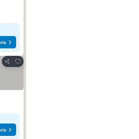
rix
Ajouter à mes favoris
Partager
rix