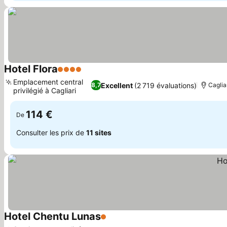
Hotel Flora
4 Étoiles
Emplacement central
Excellent
(2 719 évaluations)
8,7
Caglia
privilégié à Cagliari
114 €
De
Consulter les prix de
11 sites
Hotel Chentu Lunas
1 Étoiles