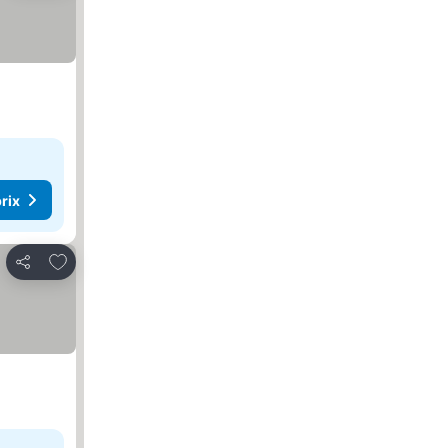
rix
Ajouter à mes favoris
Partager