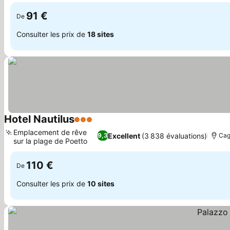
bar
91 €
De
Consulter les prix de
18 sites
Hotel Nautilus
3 Étoiles
Emplacement de rêve
Excellent
(3 838 évaluations)
9,3
Cag
sur la plage de Poetto
110 €
De
Consulter les prix de
10 sites