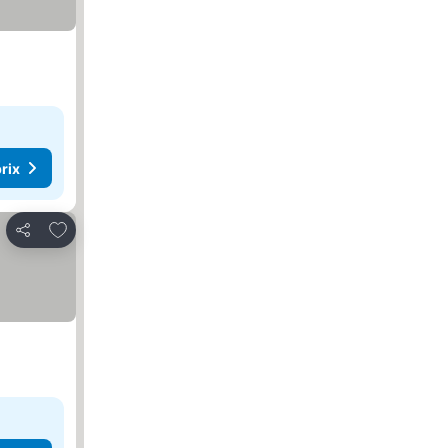
rix
Ajouter à mes favoris
Partager