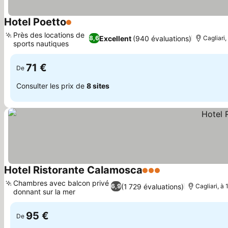
Hotel Poetto
1 Étoiles
Près des locations de
Excellent
(940 évaluations)
8,6
Cagliari
sports nautiques
71 €
De
Consulter les prix de
8 sites
Hotel Ristorante Calamosca
3 Étoiles
Chambres avec balcon privé
(1 729 évaluations)
6,9
Cagliari, à
donnant sur la mer
95 €
De