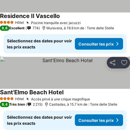
Residence Il Vascello
Hôtel
Piscine tranquille avec jacuzzi
4 Étoiles
8,8
Excellent
774
Muravera, à 19.9 km de : Torre delle Stelle
Sélectionnez des dates pour voir
Consulter les prix
les prix exacts
Partager
Aj
Sant'Elmo Beach Hotel
Hôtel
Accès privé à une crique magnifique
4 Étoiles
8,4
Très bien
2 215
Castiadas, à 15.7 km de : Torre delle Stelle
Sélectionnez des dates pour voir
Consulter les prix
les prix exacts