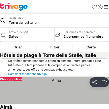
Favoris
Se con
Me
Destination
Torre delle Stelle
Arrivée/départ
Personnes et chambres
Dates
2 personnes, 1 chambre
Trier
Filtrer
Carte
Hôtels de plage à Torre delle Stelle, Italie
Ce référencement par défaut prend en compte l’intérêt probable pour
l’utilisateur, le tarif proposé et la compensation versée par les
annonceurs. Les offres ne sont pas exhaustives.
Comment fonctionne trivago
Choix populaire
Partager
Aj
Almà