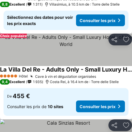
3 Étoiles
8,8
Excellent
1 311
Villasimius, à 10.5 km de : Torre delle Stelle
Sélectionnez des dates pour voir
Consulter les prix
les prix exacts
Choix populaire
Partager
Aj
La Villa Del Re - Adults Only - Small Luxury Hotels of the World
Hôtel
Cave à vin et dégustation organisées
5 Étoiles
9,4
Excellent
1 935
Costa Rei, à 16.4 km de : Torre delle Stelle
455 €
De
Consulter les prix de
10 sites
Consulter les prix
Partager
Aj