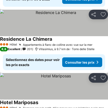
Partager
Aj
Residence La Chimera
Hôtel
Appartements à flanc de colline avec vue sur la mer
3 Étoiles
8,8
Excellent
201
Villasimius, à 9.7 km de : Torre delle Stelle
Sélectionnez des dates pour voir
Consulter les prix
les prix exacts
Partager
Aj
Hotel Mariposas
Hôtel