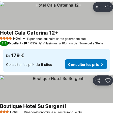
Partager
Aj
Hotel Cala Caterina 12+
Hôtel
Expérience culinaire sarde gastronomique
4 Étoiles
8,8
Excellent
1 095
Villasimius, à 10.4 km de : Torre delle Stelle
179 €
De
Consulter les prix de
9 sites
Consulter les prix
Partager
Aj
Boutique Hotel Su Sergenti
Hôtel
Dîner gastronomique au restaurant Le Grill