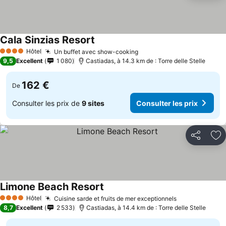
Cala Sinzias Resort
Hôtel
Un buffet avec show-cooking
4 Étoiles
9,5
Excellent
1 080
Castiadas, à 14.3 km de : Torre delle Stelle
162 €
De
Consulter les prix de
9 sites
Consulter les prix
Partager
Aj
Limone Beach Resort
Hôtel
Cuisine sarde et fruits de mer exceptionnels
4 Étoiles
8,7
Excellent
2 533
Castiadas, à 14.4 km de : Torre delle Stelle