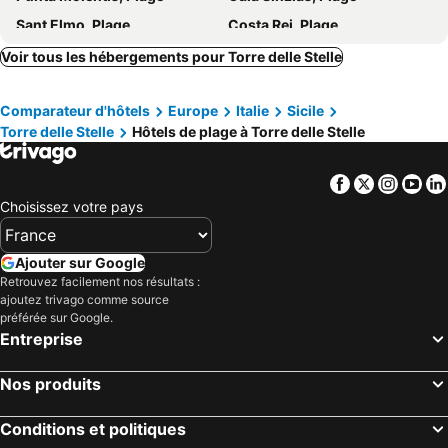
Sant Elmo, Plage
Costa Rei, Plage
Poetto, Plage
Voir tous les hébergements pour Torre delle Stelle
Comparateur d'hôtels
Europe
Italie
Sicile
Torre delle Stelle
Hôtels de plage à Torre delle Stelle
Facebook
Twitter
Insta
Yo
Choisissez votre pays
Ajouter sur Google
Retrouvez facilement nos résultats :
ajoutez trivago comme source
préférée sur Google.
Entreprise
Nos produits
Conditions et politiques