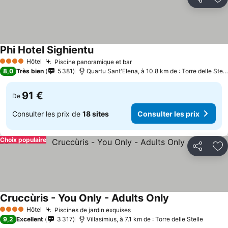
Partager
Aj
Phi Hotel Sighientu
Hôtel
Piscine panoramique et bar
4 Étoiles
8,0
Très bien
5 381
Quartu Sant'Elena, à 10.8 km de : Torre delle Stelle
91 €
De
Consulter les prix de
18 sites
Consulter les prix
Choix populaire
Partager
Aj
Cruccùris - You Only - Adults Only
Hôtel
Piscines de jardin exquises
4 Étoiles
9,2
Excellent
3 317
Villasimius, à 7.1 km de : Torre delle Stelle