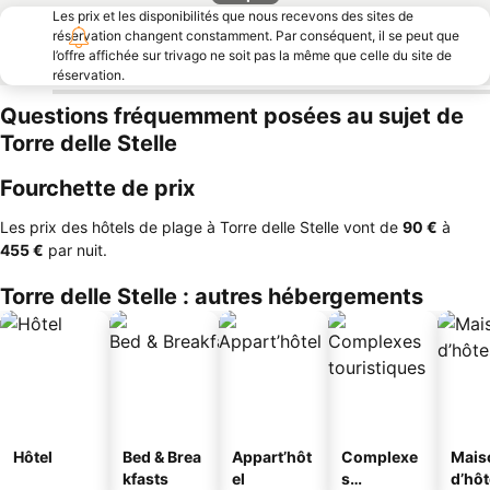
Les prix et les disponibilités que nous recevons des sites de
réservation changent constamment. Par conséquent, il se peut que
l’offre affichée sur trivago ne soit pas la même que celle du site de
réservation.
Questions fréquemment posées au sujet de
Torre delle Stelle
Fourchette de prix
Les prix des hôtels de plage à Torre delle Stelle vont de
‎90 €
à
‎455 €
par nuit.
Torre delle Stelle : autres hébergements
Hôtel
Bed & Brea
Appart’hôt
Complexe
Mais
kfasts
el
s
d’hô