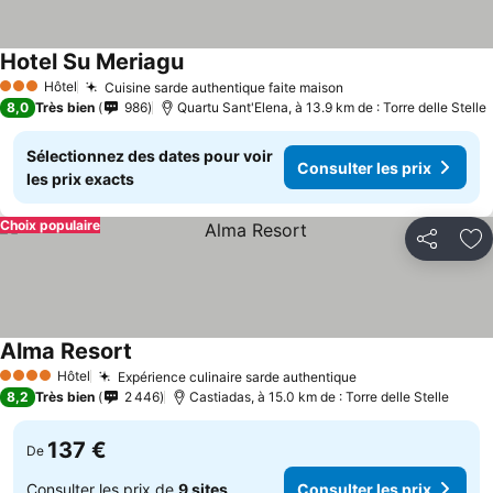
Hotel Su Meriagu
Hôtel
Cuisine sarde authentique faite maison
3 Étoiles
8,0
Très bien
986
Quartu Sant'Elena, à 13.9 km de : Torre delle Stelle
Sélectionnez des dates pour voir
Consulter les prix
les prix exacts
Choix populaire
Partager
Aj
Alma Resort
Hôtel
Expérience culinaire sarde authentique
4 Étoiles
8,2
Très bien
2 446
Castiadas, à 15.0 km de : Torre delle Stelle
137 €
De
Consulter les prix de
9 sites
Consulter les prix