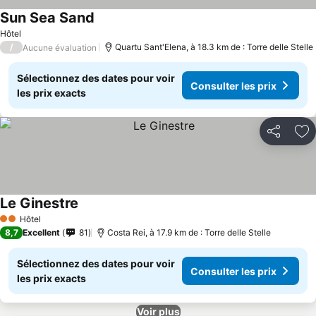
Sun Sea Sand
Hôtel
/
Quartu Sant'Elena, à 18.3 km de : Torre delle Stelle
Aucune évaluation
Sélectionnez des dates pour voir
Consulter les prix
les prix exacts
Partager
Aj
Le Ginestre
Hôtel
2 Étoiles
8,7
Excellent
81
Costa Rei, à 17.9 km de : Torre delle Stelle
Sélectionnez des dates pour voir
Consulter les prix
les prix exacts
Voir plus