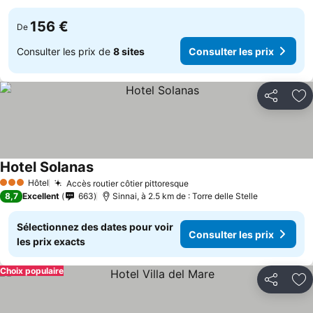
156 €
De
Consulter les prix de
8 sites
Consulter les prix
Partager
Aj
Hotel Solanas
Hôtel
Accès routier côtier pittoresque
3 Étoiles
8,7
Excellent
663
Sinnai, à 2.5 km de : Torre delle Stelle
Sélectionnez des dates pour voir
Consulter les prix
les prix exacts
Choix populaire
Partager
Aj