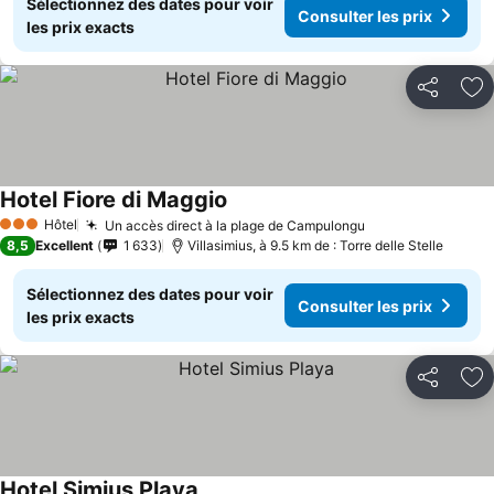
Sélectionnez des dates pour voir
Consulter les prix
les prix exacts
Partager
Aj
Hotel Fiore di Maggio
Hôtel
Un accès direct à la plage de Campulongu
3 Étoiles
8,5
Excellent
1 633
Villasimius, à 9.5 km de : Torre delle Stelle
Sélectionnez des dates pour voir
Consulter les prix
les prix exacts
Partager
Aj
Hotel Simius Playa