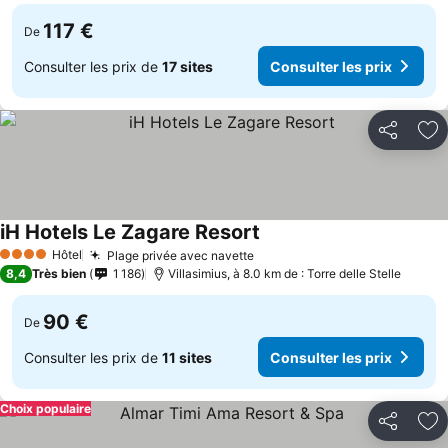
117 €
De
Consulter les prix de
17 sites
Consulter les prix
Partager
Aj
iH Hotels Le Zagare Resort
Hôtel
Plage privée avec navette
4 Étoiles
8,4
Très bien
1 186
Villasimius, à 8.0 km de : Torre delle Stelle
90 €
De
Consulter les prix de
11 sites
Consulter les prix
Choix populaire
Partager
Aj