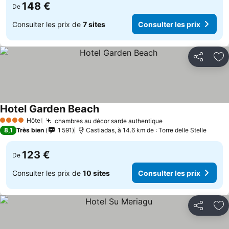
148 €
De
Consulter les prix de
7 sites
Consulter les prix
Partager
Aj
Hotel Garden Beach
Hôtel
chambres au décor sarde authentique
4 Étoiles
8,1
Très bien
1 591
Castiadas, à 14.6 km de : Torre delle Stelle
123 €
De
Consulter les prix de
10 sites
Consulter les prix
Partager
Aj