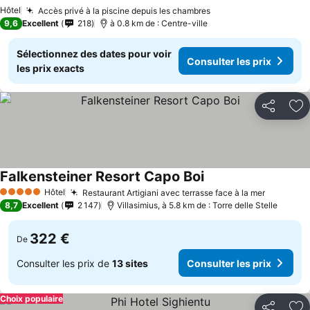
Hôtel
Accès privé à la piscine depuis les chambres
9,6
Excellent
218
à 0.8 km de : Centre-ville
Sélectionnez des dates pour voir
Consulter les prix
les prix exacts
Partager
Aj
Falkensteiner Resort Capo Boi
Hôtel
Restaurant Artigiani avec terrasse face à la mer
5 Étoiles
8,7
Excellent
2 147
Villasimius, à 5.8 km de : Torre delle Stelle
322 €
De
Consulter les prix de
13 sites
Consulter les prix
Choix populaire