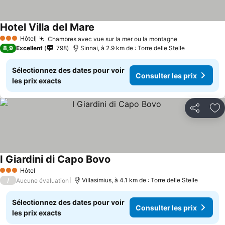
Hotel Villa del Mare
Hôtel
Chambres avec vue sur la mer ou la montagne
3 Étoiles
8,9
Excellent
798
Sinnai, à 2.9 km de : Torre delle Stelle
Sélectionnez des dates pour voir
Consulter les prix
les prix exacts
Partager
Aj
I Giardini di Capo Bovo
Hôtel
3 Étoiles
/
Villasimius, à 4.1 km de : Torre delle Stelle
Aucune évaluation
Sélectionnez des dates pour voir
Consulter les prix
les prix exacts