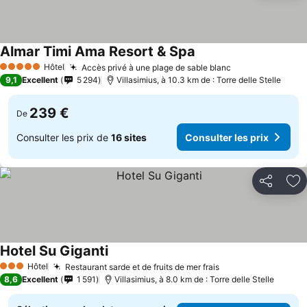
Almar Timi Ama Resort & Spa
Hôtel
Accès privé à une plage de sable blanc
5 Étoiles
9,1
Excellent
5 294
Villasimius, à 10.3 km de : Torre delle Stelle
239 €
De
Consulter les prix de
16 sites
Consulter les prix
Partager
Aj
Hotel Su Giganti
Hôtel
Restaurant sarde et de fruits de mer frais
3 Étoiles
8,6
Excellent
1 591
Villasimius, à 8.0 km de : Torre delle Stelle