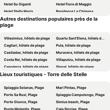
Hotel Su Giganti
Hotel Fiore di Maggio
Hotel Stella Maris
Residence La Chimera
Autres destinations populaires près de la
Almar Timi Ama Resort & Spa
Hotel Cala Caterina 12+
plage
Boutique Hotel Su Sergenti
Phi Hotel Sighientu
Hotel Mariposas
Hotel Simius Playa
Villasimius, hôtels de plage
Quartu Sant'Elena, hôtels de plage
Hotel Su Meriagu
Cala Sinzias Resort
Cagliari, hôtels de plage
Pula, hôtels de plage
Limone Beach Resort
Hotel Garden Beach
Castiadas, hôtels de plage
Muravera, hôtels de plage
Alma Resort
Sant'Elmo Beach Hotel
Costa Rei, hôtels de plage
Villaputzu, hôtels de plage
La Villa Del Re - Adults Only - Small Luxury Hotels of the World
Villas Resort Wellness & SPA
Capoterra, hôtels de plage
Sinnai, hôtels de plage
Le Ginestre
Battistina
Lieux touristiques - Torre delle Stelle
Quartucciu, hôtels de plage
Costa Rei
Albaruja Hotel
TH Costa Rei - Free Beach Resort
Residence Il Vascello
Spiaggia Solanas, Plage
Mari Pintau, Plage
Porto Sa Ruxi, Plage
Spiaggia Campulongu, Plage
Porto Giunco, Plage
Simius beach, Plage
Punta Molentis, Plage
Cala Sinzias, Plage