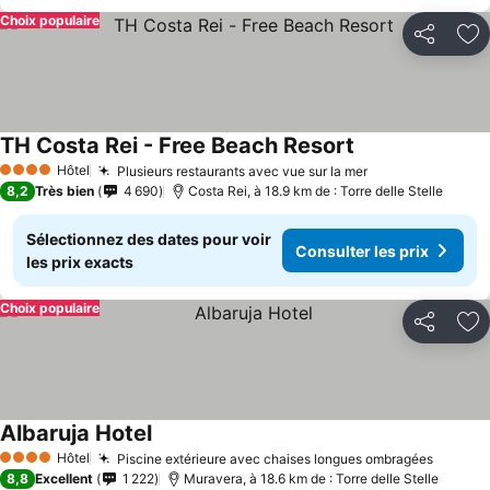
Choix populaire
Partager
Aj
TH Costa Rei - Free Beach Resort
Hôtel
Plusieurs restaurants avec vue sur la mer
4 Étoiles
8,2
Très bien
4 690
Costa Rei, à 18.9 km de : Torre delle Stelle
Sélectionnez des dates pour voir
Consulter les prix
les prix exacts
Choix populaire
Partager
Aj
Albaruja Hotel
Hôtel
Piscine extérieure avec chaises longues ombragées
4 Étoiles
8,8
Excellent
1 222
Muravera, à 18.6 km de : Torre delle Stelle