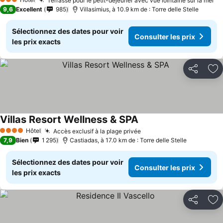
Terrasse pour le petit-déjeuner avec vue lointaine sur la mer
3 Étoiles
9,6
Excellent
985
Villasimius, à 10.9 km de : Torre delle Stelle
Sélectionnez des dates pour voir
Consulter les prix
les prix exacts
Partager
Aj
Villas Resort Wellness & SPA
Hôtel
Accès exclusif à la plage privée
4 Étoiles
7,9
Bien
1 295
Castiadas, à 17.0 km de : Torre delle Stelle
Sélectionnez des dates pour voir
Consulter les prix
les prix exacts
Partager
Aj