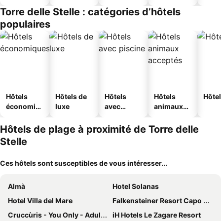
touristique
Torre delle Stelle : catégories d’hôtels
s
populaires
Hôtels
Hôtels de
Hôtels
Hôtels
Hôtel
économiq
luxe
avec
animaux
ues
piscine
acceptés
Hôtels de plage à proximité de Torre delle
Stelle
Ces hôtels sont susceptibles de vous intéresser...
Almà
Hotel Solanas
Hotel Villa del Mare
Falkensteiner Resort Capo Boi
Cruccùris - You Only - Adults Only
iH Hotels Le Zagare Resort