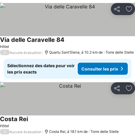
Partager
Aj
Via delle Caravelle 84
Hôtel
/
Quartu Sant'Elena, à 10.2 km de : Torre delle Stelle
Aucune évaluation
Sélectionnez des dates pour voir
Consulter les prix
les prix exacts
Partager
Aj
Costa Rei
Hôtel
/
Costa Rei, à 18.1 km de : Torre delle Stelle
Aucune évaluation