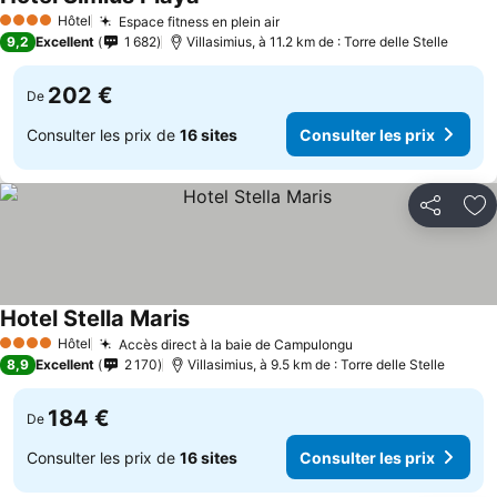
Hôtel
Espace fitness en plein air
4 Étoiles
9,2
Excellent
1 682
Villasimius, à 11.2 km de : Torre delle Stelle
202 €
De
Consulter les prix de
16 sites
Consulter les prix
Partager
Aj
Hotel Stella Maris
Hôtel
Accès direct à la baie de Campulongu
4 Étoiles
8,9
Excellent
2 170
Villasimius, à 9.5 km de : Torre delle Stelle
184 €
De
Consulter les prix de
16 sites
Consulter les prix