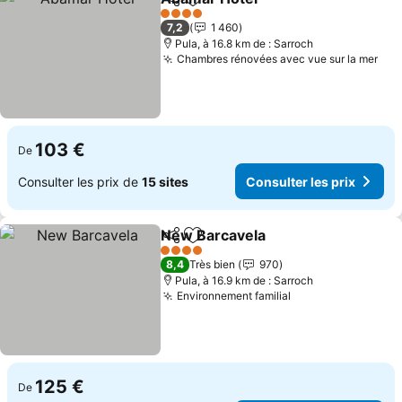
Partager
Ajouter à mes favoris
4 Étoiles
7,2
1 460
Pula, à 16.8 km de : Sarroch
Chambres rénovées avec vue sur la mer
103 €
De
Consulter les prix de
15 sites
Consulter les prix
New Barcavela
Partager
Ajouter à mes favoris
4 Étoiles
8,4
Très bien
970
Pula, à 16.9 km de : Sarroch
Environnement familial
125 €
De