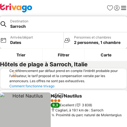
Favoris
Se con
Me
Destination
Sarroch
Arrivée/départ
Personnes et chambres
Dates
2 personnes, 1 chambre
Trier
Filtrer
Carte
Hôtels de plage à Sarroch, Italie
Ce référencement par défaut prend en compte l’intérêt probable pour
l’utilisateur, le tarif proposé et la compensation versée par les
annonceurs. Les offres ne sont pas exhaustives.
Comment fonctionne trivago
Hotel Nautilus
Partager
Ajouter à mes favoris
3 Étoiles
9,3
Excellent
3 838
Cagliari, à 19.1 km de : Sarroch
Proximité du parc naturel de Molentargius