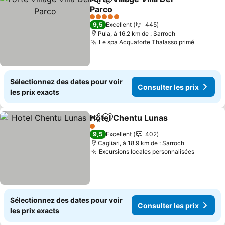
Partager
Ajouter à mes favoris
Parco
5 Étoiles
9,5
Excellent
445
Pula, à 16.2 km de : Sarroch
Le spa Acquaforte Thalasso primé
Sélectionnez des dates pour voir
Consulter les prix
les prix exacts
Hotel Chentu Lunas
Partager
Ajouter à mes favoris
1 Étoiles
9,5
Excellent
402
Cagliari, à 18.9 km de : Sarroch
Excursions locales personnalisées
Sélectionnez des dates pour voir
Consulter les prix
les prix exacts