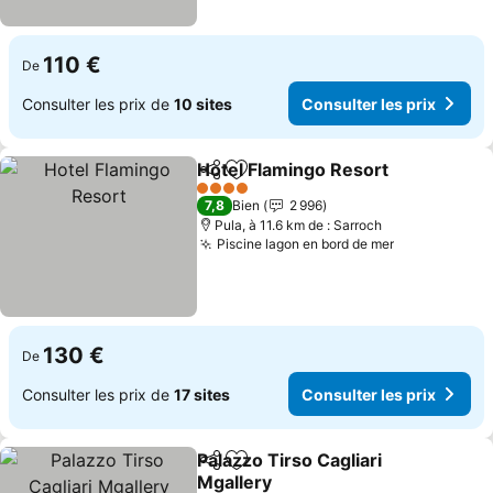
110 €
De
Consulter les prix de
10 sites
Consulter les prix
Hotel Flamingo Resort
Partager
Ajouter à mes favoris
4 Étoiles
7,8
Bien
2 996
Pula, à 11.6 km de : Sarroch
Piscine lagon en bord de mer
130 €
De
Consulter les prix de
17 sites
Consulter les prix
Palazzo Tirso Cagliari
Partager
Ajouter à mes favoris
Mgallery