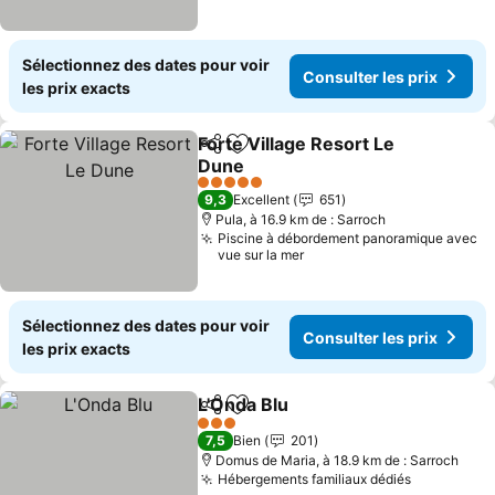
Sélectionnez des dates pour voir
Consulter les prix
les prix exacts
Forte Village Resort Le
Partager
Ajouter à mes favoris
Dune
5 Étoiles
9,3
Excellent
651
Pula, à 16.9 km de : Sarroch
Piscine à débordement panoramique avec
vue sur la mer
Sélectionnez des dates pour voir
Consulter les prix
les prix exacts
L'Onda Blu
Partager
Ajouter à mes favoris
3 Étoiles
7,5
Bien
201
Domus de Maria, à 18.9 km de : Sarroch
Hébergements familiaux dédiés