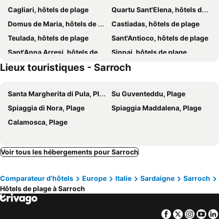
Cagliari, hôtels de plage
Quartu Sant'Elena, hôtels de plage
Hotel Chentu Lunas
Hotel Nautilus
Domus de Maria, hôtels de plage
Castiadas, hôtels de plage
Hotel Poetto
Mimì Rooms
Teulada, hôtels de plage
Sant'Antioco, hôtels de plage
Sant'Anna Arresi, hôtels de plage
Sinnai, hôtels de plage
Lieux touristiques - Sarroch
Carbonia, hôtels de plage
Capoterra, hôtels de plage
Piscinas, hôtels de plage
Torre delle Stelle, hôtels de plage
Santa Margherita di Pula, Plage
Su Guventeddu, Plage
Iglesias, hôtels de plage
Quartucciu, hôtels de plage
Spiaggia di Nora, Plage
Spiaggia Maddalena, Plage
Calamosca, Plage
Voir tous les hébergements pour Sarroch
Comparateur d'hôtels
Europe
Italie
Sardaigne
Sarroch
Hôtels de plage à Sarroch
Facebook
Twitter
Insta
Yo