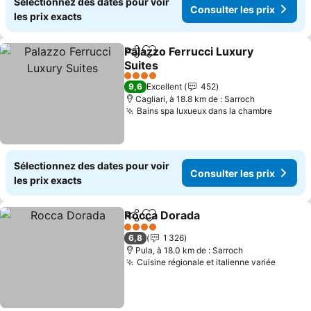
Sélectionnez des dates pour voir
Consulter les prix
les prix exacts
Palazzo Ferrucci Luxury
Partager
Ajouter à mes favoris
Suites
4 Étoiles
9,6
Excellent
452
Cagliari, à 18.8 km de : Sarroch
Bains spa luxueux dans la chambre
Sélectionnez des dates pour voir
Consulter les prix
les prix exacts
Rocca Dorada
Partager
Ajouter à mes favoris
4 Étoiles
6,8
1 326
Pula, à 18.0 km de : Sarroch
Cuisine régionale et italienne variée