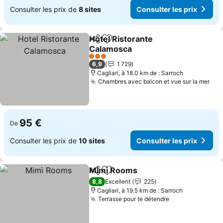
Consulter les prix de
8 sites
Consulter les prix
Hotel Ristorante
Partager
Ajouter à mes favoris
Calamosca
3 Étoiles
6,9
1 729
Cagliari, à 18.0 km de : Sarroch
Chambres avec balcon et vue sur la mer
95 €
De
Consulter les prix de
10 sites
Consulter les prix
Mimì Rooms
Partager
Ajouter à mes favoris
8,8
Excellent
225
Cagliari, à 19.5 km de : Sarroch
Terrasse pour te détendre