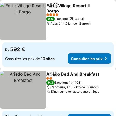
Forte Village Resort Il
Partager
Ajouter à mes favoris
Borgo
4 Étoiles
9,0
Excellent
3 474
Pula, à 14.9 km de : Sarroch
592 €
De
Consulter les prix de
10 sites
Consulter les prix
Ariedo Bed And Breakfast
Partager
Ajouter à mes favoris
2 Étoiles
9,3
Excellent
108
Capoterra, à 10.2 km de : Sarroch
Dîner sur la terrasse panoramique