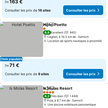
163 €
De
Consulter les prix de
16 sites
Consulter les prix
Hotel Poetto
Partager
Ajouter à mes favoris
1 Étoiles
8,6
Excellent
940
Cagliari, à 19.3 km de : Sarroch
Location de sports nautiques à proximité
Choix populaire
71 €
De
Consulter les prix de
9 sites
Consulter les prix
Is Molas Resort
Partager
Ajouter à mes favoris
4 Étoiles
8,2
Très bien
1 446
Pula, à 8.7 km de : Sarroch
Une piscine extérieure panoramique