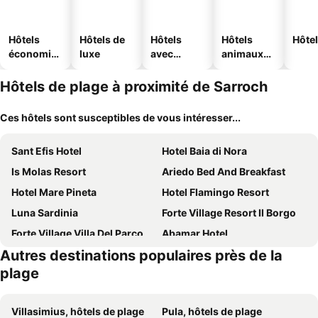
Hôtels
Hôtels de
Hôtels
Hôtels
Hôtel
économiq
luxe
avec
animaux
ues
piscine
acceptés
Hôtels de plage à proximité de Sarroch
Ces hôtels sont susceptibles de vous intéresser...
Sant Efis Hotel
Hotel Baia di Nora
Is Molas Resort
Ariedo Bed And Breakfast
Hotel Mare Pineta
Hotel Flamingo Resort
Luna Sardinia
Forte Village Resort Il Borgo
Forte Village Villa Del Parco
Abamar Hotel
Autres destinations populaires près de la
New Barcavela
Forte Village Resort Le Dune
plage
Hotel Ristorante Calamosca
Palazzo Tirso Cagliari Mgallery
Hotel Flora
BluLassù City Center Rooms
Villasimius, hôtels de plage
Pula, hôtels de plage
Palazzo Ferrucci Luxury Suites
L'Onda Blu