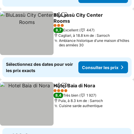
BluLassù City Center
Partager
Ajouter à mes favoris
Rooms
3 Étoiles
8,7
Excellent
447
Cagliari, à 18.8 km de : Sarroch
Ambiance historique d'une maison d'hôtes
des années 30
Sélectionnez des dates pour voir
Consulter les prix
les prix exacts
Hotel Baia di Nora
Partager
Ajouter à mes favoris
4 Étoiles
8,4
Très bien
1 927
Pula, à 8.3 km de : Sarroch
Cuisine sarde authentique