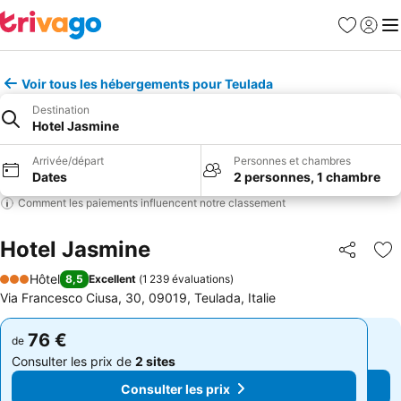
Favoris
Se con
Me
Voir tous les hébergements pour Teulada
Destination
Hotel Jasmine
Arrivée/départ
Personnes et chambres
Dates
2 personnes, 1 chambre
Comment les paiements influencent notre classement
Hotel Jasmine
Partager
Aj
Hôtel
8,5
Excellent
(
1 239 évaluations
)
3 Étoiles
Via Francesco Ciusa, 30, 09019, Teulada, Italie
76 €
76 €
de
de
Consulter les prix de
2 sites
Consulter les prix de
2 sites
Consulter les prix
Consulter les prix