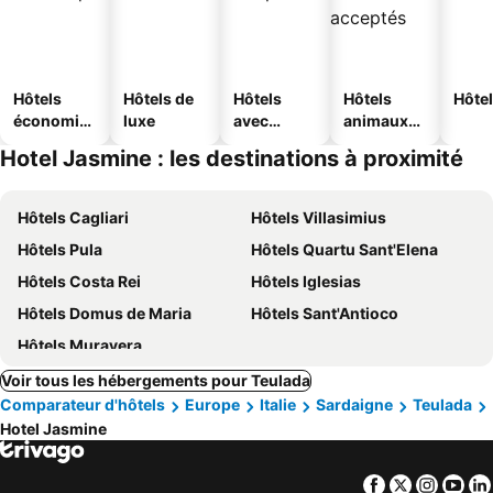
Hôtels
Hôtels de
Hôtels
Hôtels
Hôtel
économiq
luxe
avec
animaux
ues
piscine
acceptés
Hotel Jasmine : les destinations à proximité
Hôtels Cagliari
Hôtels Villasimius
Hôtels Pula
Hôtels Quartu Sant'Elena
Hôtels Costa Rei
Hôtels Iglesias
Hôtels Domus de Maria
Hôtels Sant'Antioco
Hôtels Muravera
Voir tous les hébergements pour Teulada
Comparateur d'hôtels
Europe
Italie
Sardaigne
Teulada
Hotel Jasmine
Facebook
Twitter
Insta
Yo