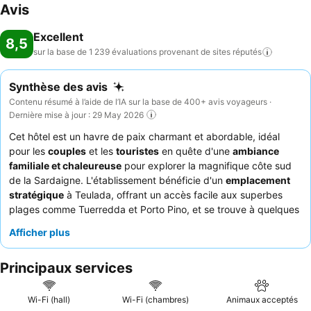
Avis
Excellent
8,5
sur la base de 1 239 évaluations provenant de sites
réputés
Synthèse des avis
Contenu résumé à l’aide de l’IA sur la base de 400+ avis voyageurs ·
Dernière mise à jour : 29 May 2026
Cet hôtel est un havre de paix charmant et abordable, idéal
pour les
couples
et les
touristes
en quête d'une
ambiance
familiale et chaleureuse
pour explorer la magnifique côte sud
de la Sardaigne. L'établissement bénéficie d'un
emplacement
stratégique
à Teulada, offrant un accès facile aux superbes
plages comme Tuerredda et Porto Pino, et se trouve à quelques
pas du centre-ville. Les clients louent constamment la délicieuse
Afficher plus
cuisine locale
servie au restaurant de l'hôtel, en particulier le
poisson frais et les plats traditionnels. Le personnel, notamment
Principaux services
le propriétaire et sa famille, est fréquemment félicité pour son
hospitalité exceptionnelle et son attention personnalisée. Pour
une expérience optimale, demandez une chambre avec un
Wi-Fi (hall)
Wi-Fi (chambres)
Animaux acceptés