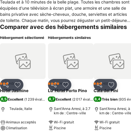
Teulada et à 10 minutes de la belle plage. Toutes les chambres sont
équipées d'une télévision à écran plat, une armoire et une salle de
bains privative avec sèche-cheveux, douche, serviettes et articles
de toilette. Chaque matin, vous pourrez déguster un petit-déjeuner
Comparer avec des hébergements similaires
buffet, un restaurant sur le site, spécialisé dans les plats régionaux
et des vins locaux. Un hôtel adapté à toute personne, à tout
Hébergement sélectionné
Hébergements similaires
moment de l'année
Hôtel
Hôtel
Hôtel
3 Étoiles
4 Étoiles
3 Étoiles
Partager
Ajouter à mes favoris
Partager
Ajouter à mes favoris
Partager
Ajouter à
Hotel Jasmine
Lu' Hotel Porto Pino
Cala dei Pini
8,5
8,7
8,4
Excellent
(
1 239 évaluations
)
Excellent
(
2 017 évaluations
Très bien
)
(
935 év
Teulada, Italie
Sant'Anna Arresi, à 2.7
Sant'Anna Arresi, à
km de : Centre-ville
km de : Centre-vill
Animaux acceptés
Wi-Fi gratuit
Wi-Fi gratuit
Climatisation
Piscine
Piscine