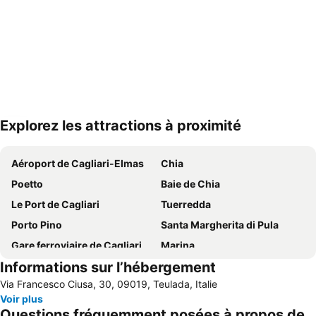
Explorez les attractions à proximité
Agrandir la carte
Aéroport de Cagliari-Elmas
Chia
Poetto
Baie de Chia
Le Port de Cagliari
Tuerredda
Porto Pino
Santa Margherita di Pula
Gare ferroviaire de Cagliari
Marina
Informations sur l’hébergement
Is Arenas Bianca
Spiaggia Maddalena
Via Francesco Ciusa, 30, 09019, Teulada, Italie
La Selle du Diable
Spiaggia di Nora
Voir plus
Capo Malfatano
Cala Zafferano
Questions fréquemment posées à propos de