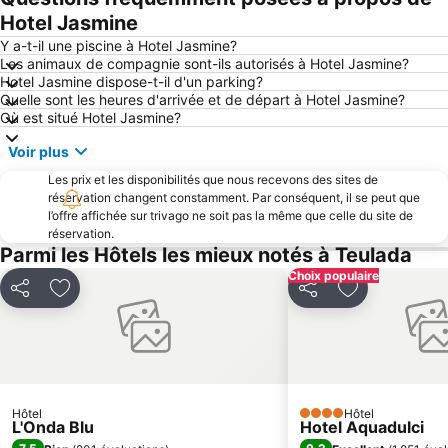
il Poetto
Poetto
Hotel Jasmine
Concert de Noël
Calamosca
Y a-t-il une piscine à Hotel Jasmine?
Les animaux de compagnie sont-ils autorisés à Hotel Jasmine?
Quartiere di Castello - Centro Storico
Monte Claro
Hotel Jasmine dispose-t-il d'un parking?
Quelle sont les heures d'arrivée et de départ à Hotel Jasmine?
Su Giudeu
Spiaggia Maladroxia
Où est situé Hotel Jasmine?
Piazza Giacomo Matteotti
Sa Die De Sa Sardigna
Voir plus
Piazza del Carmine
Bonaria
Les prix et les disponibilités que nous recevons des sites de
Castello San Michele
Porto Pino
réservation changent constamment. Par conséquent, il se peut que
l’offre affichée sur trivago ne soit pas la même que celle du site de
Porto Botte
Su Guventeddu
réservation.
BluFan
Spiaggia Maladroxia
Parmi les Hôtels les mieux notés à Teulada
Sant'Antioco
Villaggio Ipogeo
Choix populaire
Partager
Ajouter à mes favoris
Partager
Ajouter à mes
Stampace
Porte des Lions
Amphithéâtre Romain de Cagliari
San Benedetto
Spiaggia Fontanamare
Miniera di Nebida
Hôtel
Hôtel
4 Étoiles
L'Onda Blu
Hotel Aquadulci