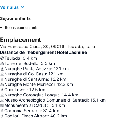
Voir plus
Séjour enfants
Repas pour enfants
Emplacement
Via Francesco Ciusa, 30, 09019, Teulada, Italie
Distance de l’hébergement Hotel Jasmine
Teulada
:
0.4
km
Torre del Budello
:
5.5
km
Nuraghe Punta Acuzza
:
12.1
km
Nuraghe di Coi Casu
:
12.1
km
Nuraghe di Sant'Anna
:
12.2
km
Nuraghe Monte Murrecci
:
12.3
km
Chia Tower
:
12.5
km
Nuraghe Corongius Longus
:
14.4
km
Museo Archeologico Comunale di Santadi
:
15.1
km
Monumento ai Caduti
:
15.1
km
Carbonia Serbariu
:
31.4
km
Cagliari-Elmas Airport
:
40.2
km