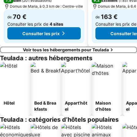
7,5
9,2
Bien
(
201 évaluations
)
Excellent
(
1 851 éva
Domus de Maria, à 0.3 km de : Centre-ville
Domus de Maria, à 6.4 
70 €
163 €
de
de
Consulter les prix de
4 sites
Consulter les prix d
Consulter les prix
Consulter le
Voir tous les hébergements pour Teulada
Teulada : autres hébergements
Hôtel
Bed & Brea
Appart’hôt
Maison
Appa
kfasts
el
d’hôtes
el
Teulada : catégories d’hôtels populaires