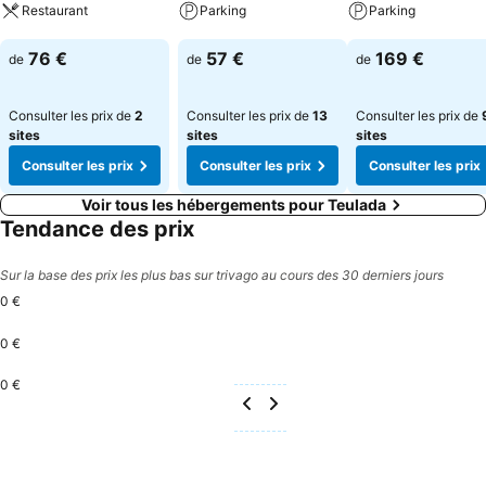
Restaurant
Parking
Parking
Consulter les prix
Consulter les prix
Consulter les pri
76 €
57 €
169 €
de
de
de
Consulter les prix de
2
Consulter les prix de
13
Consulter les prix de
sites
sites
sites
Consulter les prix
Consulter les prix
Consulter les prix
Voir tous les hébergements pour Teulada
Tendance des prix
Sur la base des prix les plus bas sur trivago au cours des 30 derniers jours
0 €
0 €
0 €