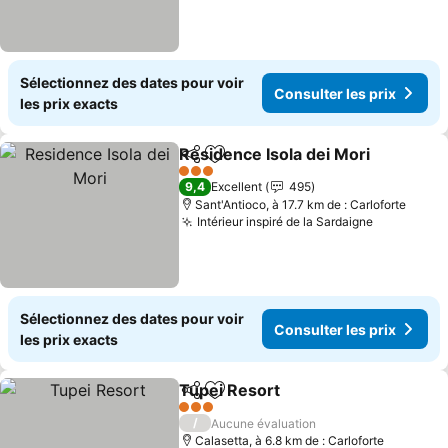
Sélectionnez des dates pour voir
Consulter les prix
les prix exacts
Residence Isola dei Mori
Partager
Ajouter à mes favoris
3 Étoiles
9,4
Excellent
495
Sant'Antioco, à 17.7 km de : Carloforte
Intérieur inspiré de la Sardaigne
Sélectionnez des dates pour voir
Consulter les prix
les prix exacts
Tupei Resort
Partager
Ajouter à mes favoris
3 Étoiles
/
Aucune évaluation
Calasetta, à 6.8 km de : Carloforte