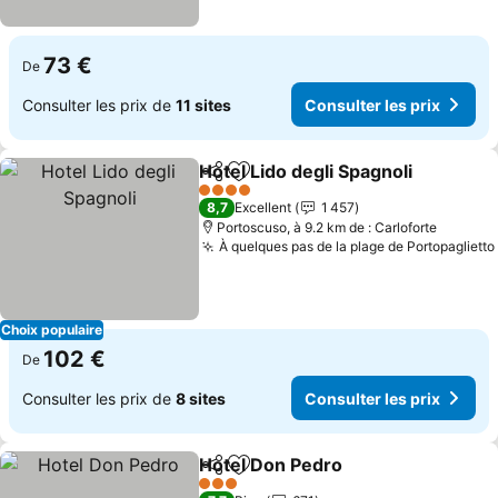
73 €
De
Consulter les prix de
11 sites
Consulter les prix
Hotel Lido degli Spagnoli
Partager
Ajouter à mes favoris
4 Étoiles
8,7
Excellent
1 457
Portoscuso, à 9.2 km de : Carloforte
À quelques pas de la plage de Portopaglietto
Choix populaire
102 €
De
Consulter les prix de
8 sites
Consulter les prix
Hotel Don Pedro
Partager
Ajouter à mes favoris
3 Étoiles