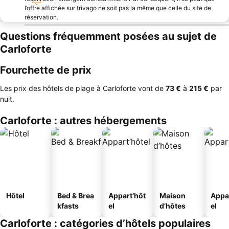
l’offre affichée sur trivago ne soit pas la même que celle du site de
réservation.
Questions fréquemment posées au sujet de
Carloforte
Fourchette de prix
Les prix des hôtels de plage à Carloforte vont de
‎73 €
à
‎215 €
par
nuit.
Carloforte : autres hébergements
Hôtel
Bed & Brea
Appart’hôt
Maison
Appa
kfasts
el
d’hôtes
el
Carloforte : catégories d’hôtels populaires