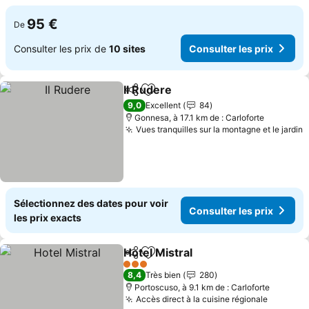
95 €
De
Consulter les prix de
10 sites
Consulter les prix
Il Rudere
Partager
Ajouter à mes favoris
9,0
Excellent
84
Gonnesa, à 17.1 km de : Carloforte
Vues tranquilles sur la montagne et le jardin
Sélectionnez des dates pour voir
Consulter les prix
les prix exacts
Hotel Mistral
Partager
Ajouter à mes favoris
3 Étoiles
8,4
Très bien
280
Portoscuso, à 9.1 km de : Carloforte
Accès direct à la cuisine régionale