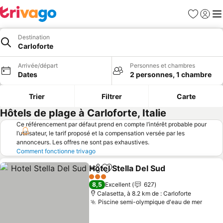
Favoris
Se con
Me
Destination
Carloforte
Arrivée/départ
Personnes et chambres
Dates
2 personnes, 1 chambre
Trier
Filtrer
Carte
Hôtels de plage à Carloforte, Italie
Ce référencement par défaut prend en compte l’intérêt probable pour
l’utilisateur, le tarif proposé et la compensation versée par les
annonceurs. Les offres ne sont pas exhaustives.
Comment fonctionne trivago
Hotel Stella Del Sud
Partager
Ajouter à mes favoris
3 Étoiles
8,5
Excellent
627
Calasetta, à 8.2 km de : Carloforte
Piscine semi-olympique d'eau de mer