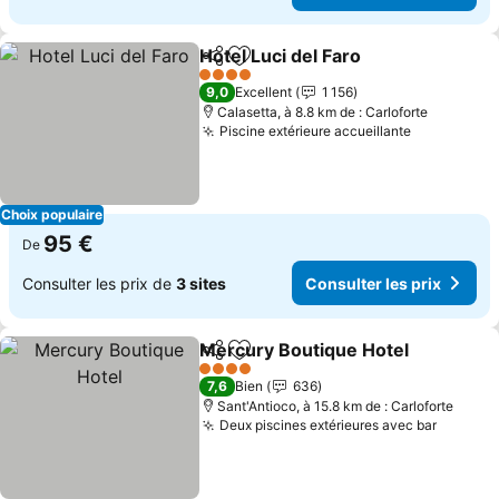
Hotel Luci del Faro
Partager
Ajouter à mes favoris
4 Étoiles
9,0
Excellent
1 156
Calasetta, à 8.8 km de : Carloforte
Piscine extérieure accueillante
Choix populaire
95 €
De
Consulter les prix de
3 sites
Consulter les prix
Mercury Boutique Hotel
Partager
Ajouter à mes favoris
4 Étoiles
7,6
Bien
636
Sant'Antioco, à 15.8 km de : Carloforte
Deux piscines extérieures avec bar