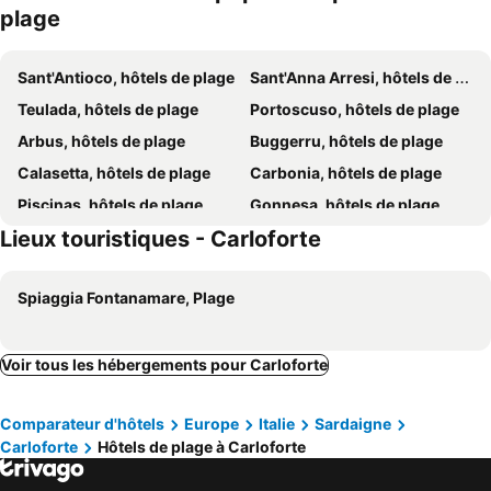
plage
Sant'Antioco, hôtels de plage
Sant'Anna Arresi, hôtels de plage
Teulada, hôtels de plage
Portoscuso, hôtels de plage
Arbus, hôtels de plage
Buggerru, hôtels de plage
Calasetta, hôtels de plage
Carbonia, hôtels de plage
Piscinas, hôtels de plage
Gonnesa, hôtels de plage
Lieux touristiques - Carloforte
Iglesias, hôtels de plage
Spiaggia Fontanamare, Plage
Voir tous les hébergements pour Carloforte
Comparateur d'hôtels
Europe
Italie
Sardaigne
Carloforte
Hôtels de plage à Carloforte