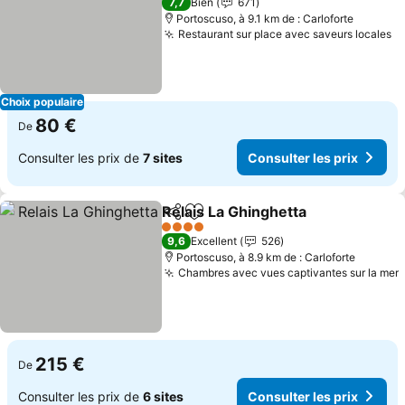
7,7
Bien
671
Portoscuso, à 9.1 km de : Carloforte
Restaurant sur place avec saveurs locales
Choix populaire
80 €
De
Consulter les prix de
7 sites
Consulter les prix
Relais La Ghinghetta
Partager
Ajouter à mes favoris
4 Étoiles
9,6
Excellent
526
Portoscuso, à 8.9 km de : Carloforte
Chambres avec vues captivantes sur la mer
215 €
De
Consulter les prix de
6 sites
Consulter les prix