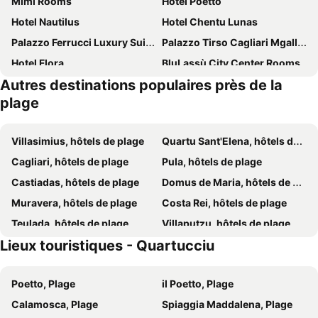
Mimì Rooms
Hotel Poetto
Hotel Nautilus
Hotel Chentu Lunas
Palazzo Ferrucci Luxury Suites
Palazzo Tirso Cagliari Mgallery
Hotel Flora
BluLassù City Center Rooms
Autres destinations populaires près de la
Hotel Ristorante Calamosca
Hotel Su Meriagu
plage
Phi Hotel Sighientu
Ariedo Bed And Breakfast
Villasimius, hôtels de plage
Quartu Sant'Elena, hôtels de plage
Cagliari, hôtels de plage
Pula, hôtels de plage
Castiadas, hôtels de plage
Domus de Maria, hôtels de plage
Muravera, hôtels de plage
Costa Rei, hôtels de plage
Teulada, hôtels de plage
Villaputzu, hôtels de plage
Lieux touristiques - Quartucciu
Capoterra, hôtels de plage
Sinnai, hôtels de plage
Torre delle Stelle, hôtels de plage
Piscinas, hôtels de plage
Poetto, Plage
il Poetto, Plage
Calamosca, Plage
Spiaggia Maddalena, Plage