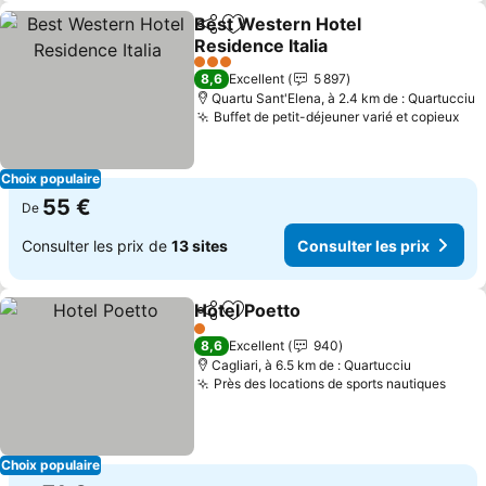
Best Western Hotel
Partager
Ajouter à mes favoris
Residence Italia
Consulter les prix
3 Étoiles
8,6
Excellent
5 897
Quartu Sant'Elena, à 2.4 km de : Quartucciu
Buffet de petit-déjeuner varié et copieux
Con
Choix populaire
55 €
De
Consulter les prix de
13 sites
Consulter les prix
Hotel Poetto
Partager
Ajouter à mes favoris
Consulter les 
1 Étoiles
8,6
Excellent
940
Cagliari, à 6.5 km de : Quartucciu
Près des locations de sports nautiques
Consu
Choix populaire