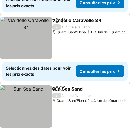
Consulter les prix
les prix exacts
Via delle Caravelle 84
Partager
Ajouter à mes favoris
Cons
/
Aucune évaluation
Quartu Sant'Elena, à 12.5 km de : Quartucciu
Sélectionnez des dates pour voir
Consulter les prix
les prix exacts
Sun Sea Sand
Partager
Ajouter à mes favoris
Consulter les
/
Aucune évaluation
Quartu Sant'Elena, à 4.3 km de : Quartucciu