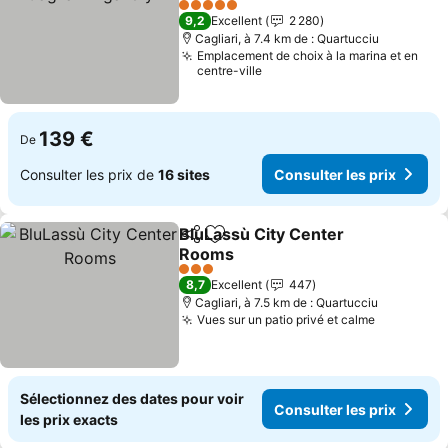
Consulter les prix
5 Étoiles
9,2
Excellent
2 280
Cagliari, à 7.4 km de : Quartucciu
Emplacement de choix à la marina et en
centre-ville
139 €
De
Consulter les prix de
16 sites
Consulter les prix
BluLassù City Center
Partager
Ajouter à mes favoris
Rooms
Consulter les prix
3 Étoiles
8,7
Excellent
447
Cagliari, à 7.5 km de : Quartucciu
Vues sur un patio privé et calme
Consulter
Sélectionnez des dates pour voir
Consulter les prix
les prix exacts