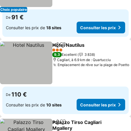
Choix populaire
91 €
De
Consulter les prix de
18 sites
Consulter les prix
Hotel Nautilus
Partager
Ajouter à mes favoris
Consulter le
3 Étoiles
9,3
Excellent
3 838
Cagliari, à 6.9 km de : Quartucciu
Emplacement de rêve sur la plage de Poetto
110 €
De
Consulter les prix de
10 sites
Consulter les prix
Palazzo Tirso Cagliari
Partager
Ajouter à mes favoris
Mgallery