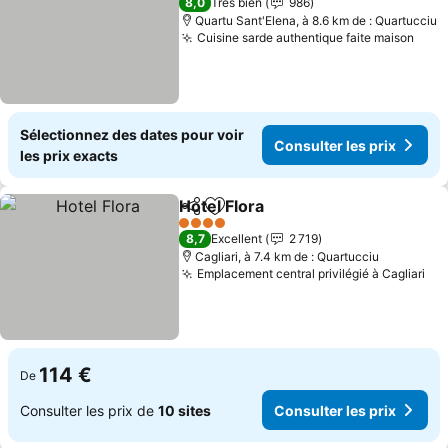
8,0
Très bien
986
Quartu Sant'Elena, à 8.6 km de : Quartucciu
Cuisine sarde authentique faite maison
Cons
Sélectionnez des dates pour voir
Consulter les prix
les prix exacts
Hotel Flora
Partager
Ajouter à mes favoris
Consulter les pr
4 Étoiles
8,7
Excellent
2 719
Cagliari, à 7.4 km de : Quartucciu
Emplacement central privilégié à Cagliari
Con
114 €
De
Consulter les prix de
10 sites
Consulter les prix