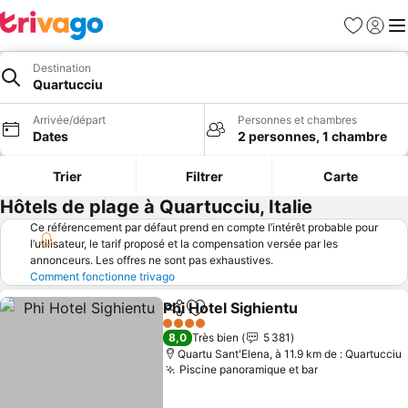
Favoris
Se con
Me
Destination
Quartucciu
Arrivée/départ
Personnes et chambres
Dates
2 personnes, 1 chambre
Trier
Filtrer
Carte
Hôtels de plage à Quartucciu, Italie
Ce référencement par défaut prend en compte l’intérêt probable pour
l’utilisateur, le tarif proposé et la compensation versée par les
annonceurs. Les offres ne sont pas exhaustives.
Comment fonctionne trivago
Phi Hotel Sighientu
Partager
Ajouter à mes favoris
Consult
4 Étoiles
8,0
Très bien
5 381
Quartu Sant'Elena, à 11.9 km de : Quartucciu
Piscine panoramique et bar
Consulter les