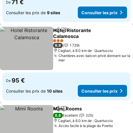
71 €
De
Consulter les prix de
9 sites
Consulter les prix
Hotel Ristorante
Partager
Ajouter à mes favoris
Calamosca
Consulter les prix
3 Étoiles
6,9
1 729
Cagliari, à 8.0 km de : Quartucciu
Chambres avec balcon privé donnant sur la
mer
95 €
De
Consulter les prix de
10 sites
Consulter les prix
Mimì Rooms
Partager
Ajouter à mes favoris
Consulter les 
8,8
Excellent
225
Cagliari, à 6.0 km de : Quartucciu
Accès facile à la plage du Poetto
Consulter