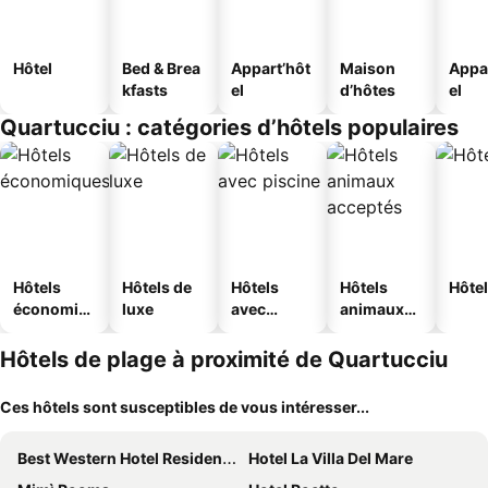
Hôtel
Bed & Brea
Appart’hôt
Maison
Appa
kfasts
el
d’hôtes
el
Quartucciu : catégories d’hôtels populaires
Hôtels
Hôtels de
Hôtels
Hôtels
Hôtel
économiq
luxe
avec
animaux
ues
piscine
acceptés
Hôtels de plage à proximité de Quartucciu
Ces hôtels sont susceptibles de vous intéresser...
Best Western Hotel Residence Italia
Hotel La Villa Del Mare