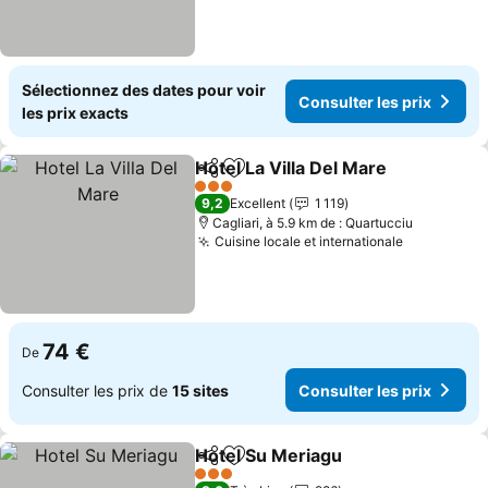
Sélectionnez des dates pour voir
Consulter les prix
les prix exacts
Hotel La Villa Del Mare
Partager
Ajouter à mes favoris
Cons
3 Étoiles
9,2
Excellent
1 119
Cagliari, à 5.9 km de : Quartucciu
Cuisine locale et internationale
Consulter 
74 €
De
Consulter les prix de
15 sites
Consulter les prix
Hotel Su Meriagu
Partager
Ajouter à mes favoris
Consulter
3 Étoiles