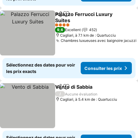
Palazzo Ferrucci Luxury
Partager
Ajouter à mes favoris
Suites
Consulter les prix
4 Étoiles
9,6
Excellent
452
Cagliari, à 7.1 km de : Quartucciu
Chambres luxueuses avec baignoire jacuzzi
Sélectionnez des dates pour voir
Consulter les prix
les prix exacts
Vento di Sabbia
Partager
Ajouter à mes favoris
Consulter l
/
Aucune évaluation
Cagliari, à 5.4 km de : Quartucciu
Sélectionnez des dates pour voir