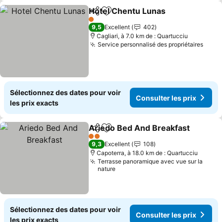
Hotel Chentu Lunas
Partager
Ajouter à mes favoris
Consul
1 Étoiles
9,5
Excellent
402
Cagliari, à 7.0 km de : Quartucciu
Service personnalisé des propriétaires
Consu
Sélectionnez des dates pour voir
Consulter les prix
les prix exacts
Ariedo Bed And Breakfast
Partager
Ajouter à mes favoris
2 Étoiles
9,3
Excellent
108
Capoterra, à 18.0 km de : Quartucciu
Terrasse panoramique avec vue sur la
nature
Sélectionnez des dates pour voir
Consulter les prix
les prix exacts