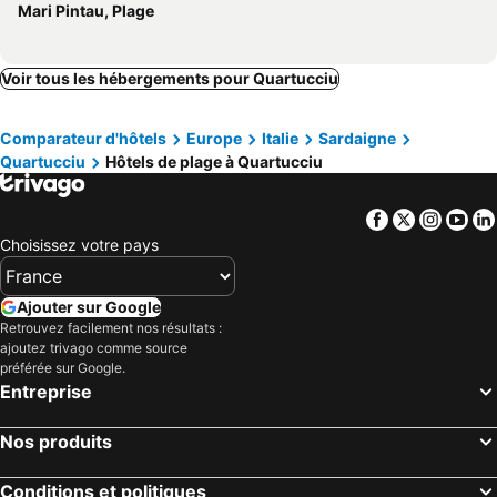
Mari Pintau, Plage
Voir tous les hébergements pour Quartucciu
Comparateur d'hôtels
Europe
Italie
Sardaigne
Quartucciu
Hôtels de plage à Quartucciu
Facebook
Twitter
Insta
Yo
Choisissez votre pays
Ajouter sur Google
Retrouvez facilement nos résultats :
ajoutez trivago comme source
préférée sur Google.
Entreprise
Nos produits
Conditions et politiques