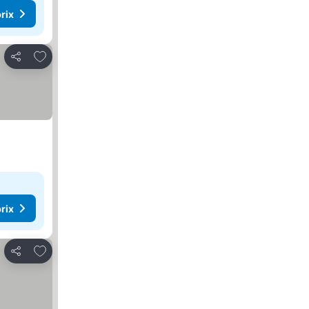
rix
Ajouter à mes favoris
Partager
rix
Ajouter à mes favoris
Partager