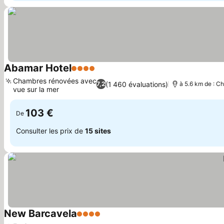
Abamar Hotel
4 Étoiles
Chambres rénovées avec
(1 460 évaluations)
7,2
à 5.6 km de : Ch
vue sur la mer
103 €
De
Consulter les prix de
15 sites
New Barcavela
4 Étoiles