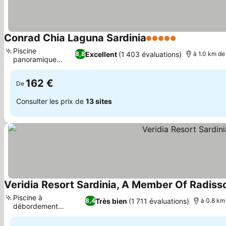
Conrad Chia Laguna Sardinia
5 Étoiles
Piscine
Excellent
(1 403 évaluations)
8,8
à 1.0 km de
panoramique
Bioaquam
162 €
De
Consulter les prix de
13 sites
Veridia Resort Sardinia, A Member Of Radisso
Piscine à
Très bien
(1 711 évaluations)
8,4
à 0.8 km 
débordement
panoramique