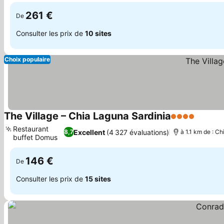
261 €
De
Consulter les prix de
10 sites
Choix populaire
The Village – Chia Laguna Sardinia
4 Étoiles
Restaurant
Excellent
(4 327 évaluations)
8,7
à 1.1 km de : Ch
buffet Domus
146 €
De
Consulter les prix de
15 sites