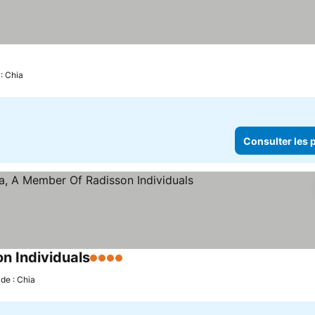
 : Chia
Consulter les p
n Individuals
4 Étoiles
de : Chia