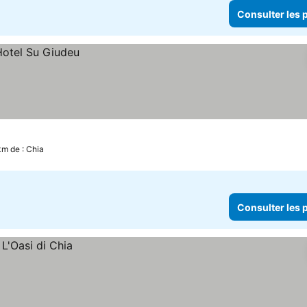
Consulter les p
km de : Chia
Consulter les p