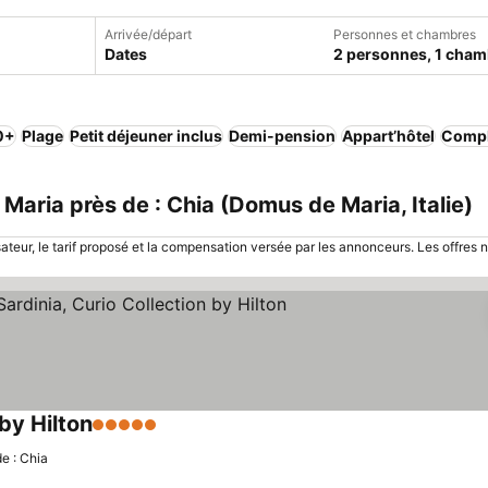
Arrivée/départ
Personnes et chambres
Dates
2 personnes, 1 cham
,0+
Plage
Petit déjeuner inclus
Demi-pension
Appart’hôtel
Compl
ria près de : Chia (Domus de Maria, Italie)
sateur, le tarif proposé et la compensation versée par les annonceurs. Les offres 
 by Hilton
5 Étoiles
e : Chia