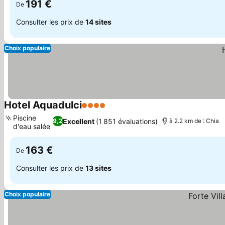
191 €
De
Consulter les prix de
14 sites
Choix populaire
Hotel Aquadulci
4 Étoiles
Piscine
Excellent
(1 851 évaluations)
9,2
à 2.2 km de : Chia
d'eau salée
163 €
De
Consulter les prix de
13 sites
Choix populaire