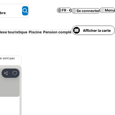
FR · €
Menu
Se connecter
bre
Afficher la carte
exe touristique
Piscine
Pension complète
Bed & Breakfast
Parki
ne sont pas
Ajouter à mes favoris
Partager