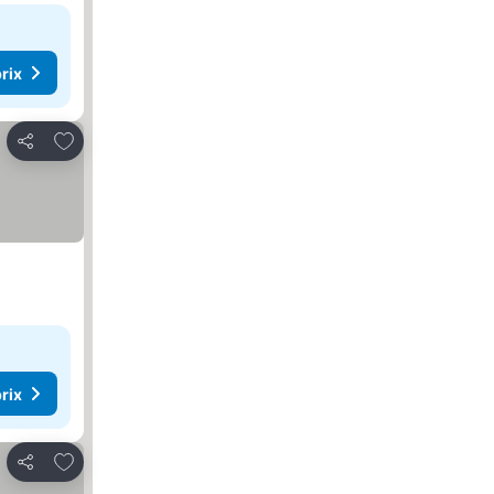
rix
Ajouter à mes favoris
Partager
rix
Ajouter à mes favoris
Partager