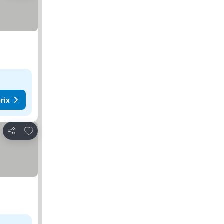
rix
Ajouter à mes favoris
Partager