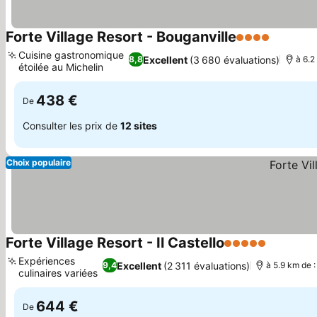
Forte Village Resort - Bouganville
4 Étoiles
Cuisine gastronomique
Excellent
(3 680 évaluations)
8,8
à 6.2
étoilée au Michelin
438 €
De
Consulter les prix de
12 sites
Choix populaire
Forte Village Resort - Il Castello
5 Étoiles
Expériences
Excellent
(2 311 évaluations)
9,4
à 5.9 km de :
culinaires variées
644 €
De