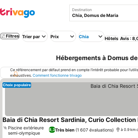
Destination
Filtres
Trier par
Prix
Chia
Hôtels
Avis : 8
Hébergements à Domus de Ma
Ce référencement par défaut prend en compte l’intérêt probable pour l’utili
exhaustives.
Comment fonctionne trivago
Choix populaire
Baia di Chia Resort Sardinia, Curio Collection
Piscine extérieure
Très bien
(1 607 évaluations)
8,3
à 0.9 km d
semi-olympique