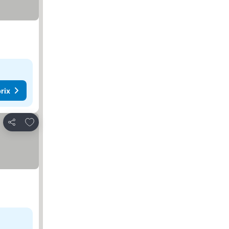
rix
Ajouter à mes favoris
Partager