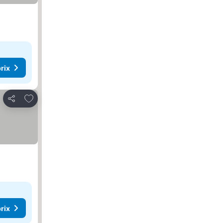
rix
Ajouter à mes favoris
Partager
rix