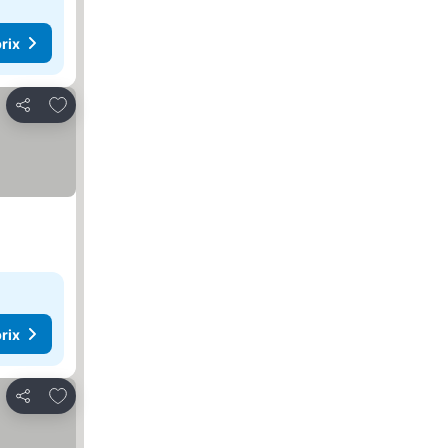
rix
Ajouter à mes favoris
Partager
rix
Ajouter à mes favoris
Partager