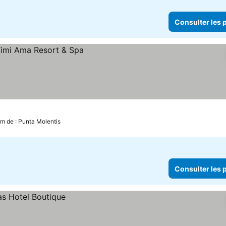
Consulter les p
km de : Punta Molentis
Consulter les p