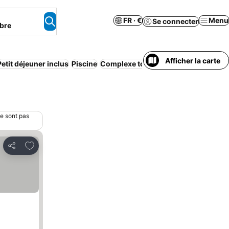
FR · €
Menu
Se connecter
bre
Afficher la carte
Petit déjeuner inclus
Piscine
Complexe touristique
Appart’hôtel
ne sont pas
Ajouter à mes favoris
Partager