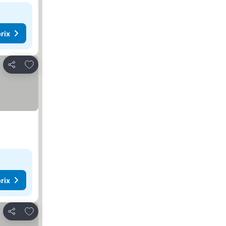
rix
Ajouter à mes favoris
Partager
rix
Ajouter à mes favoris
Partager