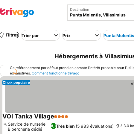
Destination
Filtres
Trier par
Prix
Punta Molenti
Hébergements à Villasimius p
Ce référencement par défaut prend en compte l’intérêt probable pour l’utili
exhaustives.
Comment fonctionne trivago
Choix populaire
VOI Tanka Village
4 Étoiles
Service de nurserie
Très bien
(5 983 évaluations)
8,1
à 3.0 k
Biberoneria dédié