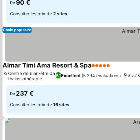
90 €
De
Consulter les prix de
2 sites
Choix populaire
Almar Timi Ama Resort & Spa
5 Étoiles
Centre de bien-être de
Excellent
(5 294 évaluations)
9,1
à 3.7 
thalassothérapie
237 €
De
Consulter les prix de
16 sites