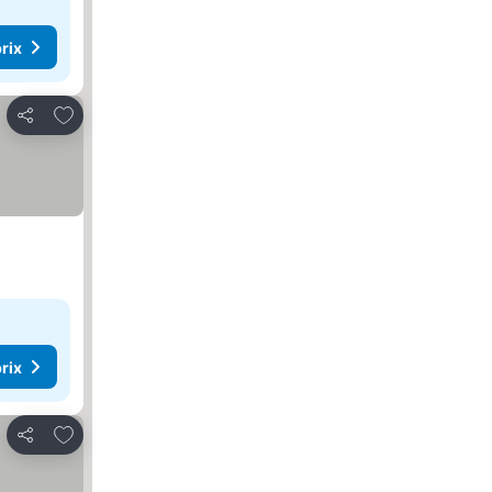
rix
Ajouter à mes favoris
Partager
rix
Ajouter à mes favoris
Partager