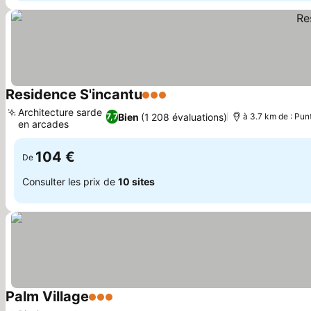
Residence S'incantu
3 Étoiles
Architecture sarde
Bien
(1 208 évaluations)
7,7
à 3.7 km de : Pun
en arcades
104 €
De
Consulter les prix de
10 sites
Palm Village
3 Étoiles