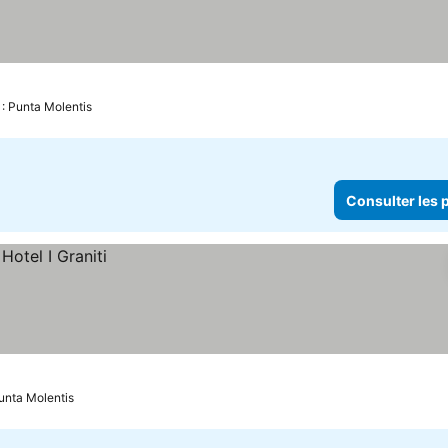
 : Punta Molentis
Consulter les p
Punta Molentis