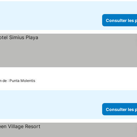
Consulter les p
m de : Punta Molentis
Consulter les p