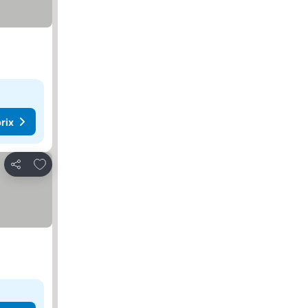
rix
Ajouter à mes favoris
Partager