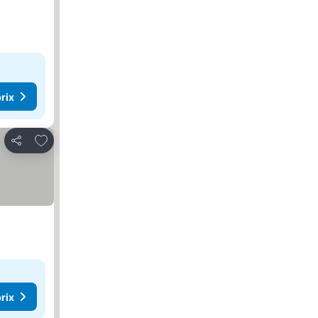
rix
Ajouter à mes favoris
Partager
rix