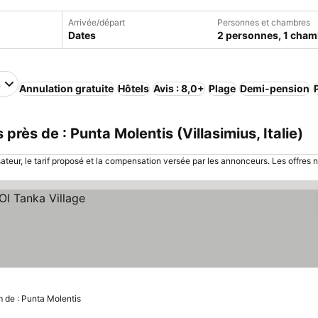
Arrivée/départ
Personnes et chambres
Dates
2 personnes, 1 cham
s
Annulation gratuite
Hôtels
Avis : 8,0+
Plage
Demi-pension
rès de : Punta Molentis (Villasimius, Italie)
sateur, le tarif proposé et la compensation versée par les annonceurs. Les offres 
m de : Punta Molentis