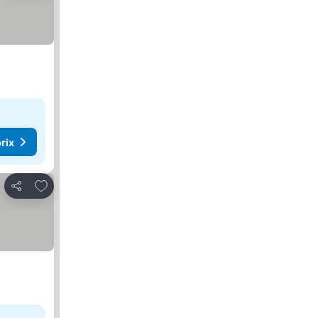
rix
Ajouter à mes favoris
Partager