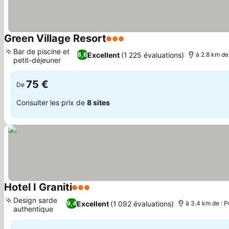
Green Village Resort
3 Étoiles
Bar de piscine et
Excellent
(1 225 évaluations)
8,6
à 2.8 km de
petit-déjeuner
75 €
De
Consulter les prix de
8 sites
Hotel I Graniti
3 Étoiles
Design sarde
Excellent
(1 092 évaluations)
9,4
à 3.4 km de : 
authentique