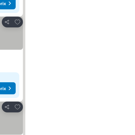
rix
Ajouter à mes favoris
Partager
rix
Ajouter à mes favoris
Partager