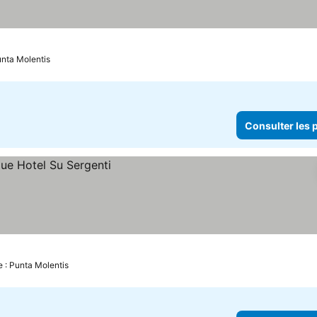
unta Molentis
Consulter les p
e : Punta Molentis