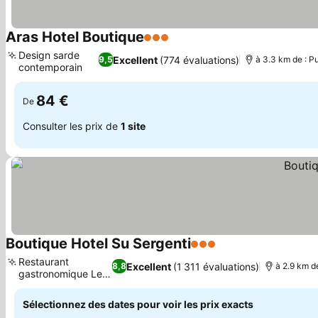
Aras Hotel Boutique
3 Étoiles
Design sarde
Excellent
(774 évaluations)
9,5
à 3.3 km de : P
contemporain
84 €
De
Consulter les prix de
1 site
Boutique Hotel Su Sergenti
3 Étoiles
Restaurant
Excellent
(1 311 évaluations)
8,8
à 2.9 km d
gastronomique Le
Grill
Sélectionnez des dates pour voir les prix exacts