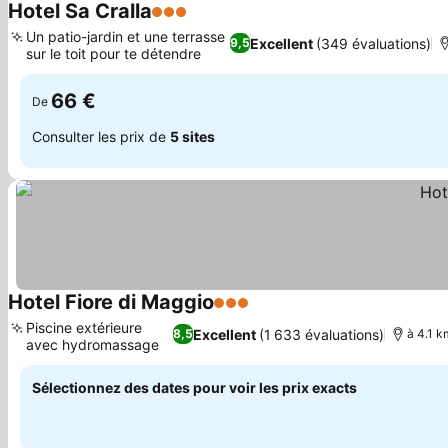
Hotel Sa Cralla
3 Étoiles
Un patio-jardin et une terrasse
Excellent
(349 évaluations)
9,5
sur le toit pour te détendre
66 €
De
Consulter les prix de
5 sites
Hotel Fiore di Maggio
3 Étoiles
Piscine extérieure
Excellent
(1 633 évaluations)
8,5
à 4.1 k
avec hydromassage
Sélectionnez des dates pour voir les prix exacts