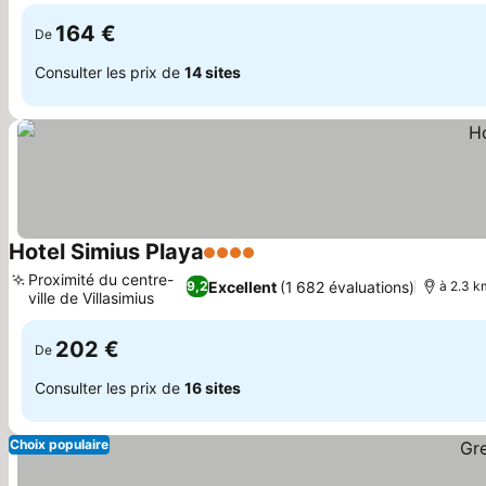
164 €
De
Consulter les prix de
14 sites
Hotel Simius Playa
4 Étoiles
Proximité du centre-
Excellent
(1 682 évaluations)
9,2
à 2.3 k
ville de Villasimius
202 €
De
Consulter les prix de
16 sites
Choix populaire