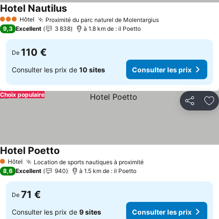
Hotel Nautilus
Hôtel
Proximité du parc naturel de Molentargius
3 Étoiles
9,3
Excellent
3 838
à 1.8 km de : il Poetto
110 €
De
Consulter les prix de
10 sites
Consulter les prix
Choix populaire
Partager
Aj
Hotel Poetto
Hôtel
Location de sports nautiques à proximité
1 Étoiles
8,6
Excellent
940
à 1.5 km de : il Poetto
71 €
De
Consulter les prix de
9 sites
Consulter les prix