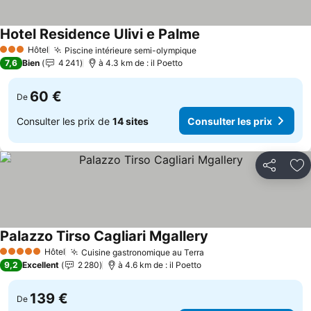
Hotel Residence Ulivi e Palme
Hôtel
Piscine intérieure semi-olympique
3 Étoiles
7,6
Bien
4 241
à 4.3 km de : il Poetto
60 €
De
Consulter les prix de
14 sites
Consulter les prix
Partager
Aj
Palazzo Tirso Cagliari Mgallery
Hôtel
Cuisine gastronomique au Terra
5 Étoiles
9,2
Excellent
2 280
à 4.6 km de : il Poetto
139 €
De