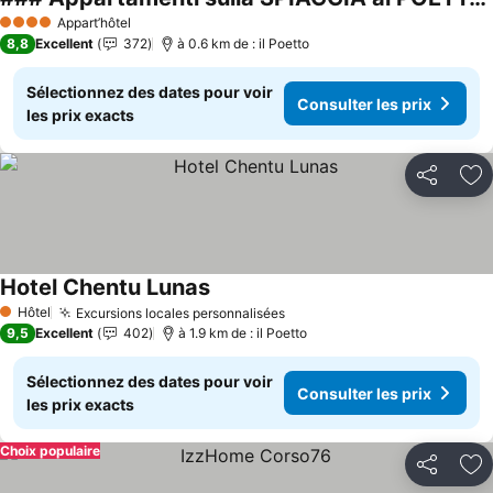
Appart’hôtel
4 Étoiles
8,8
Excellent
372
à 0.6 km de : il Poetto
Sélectionnez des dates pour voir
Consulter les prix
les prix exacts
Partager
Aj
Hotel Chentu Lunas
Hôtel
Excursions locales personnalisées
1 Étoiles
9,5
Excellent
402
à 1.9 km de : il Poetto
Sélectionnez des dates pour voir
Consulter les prix
les prix exacts
Choix populaire
Partager
Aj