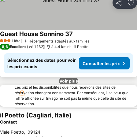
Partager
Aj
Guest House Sonnino 37
Hôtel
Hébergements adaptés aux familles
3 Étoiles
8,6
Excellent
1 132
à 4.4 km de : il Poetto
Sélectionnez des dates pour voir
Consulter les prix
les prix exacts
Voir plus
Les prix et les disponibilités que nous recevons des sites de
réservation changent constamment. Par conséquent, il se peut que
l’offre affichée sur trivago ne soit pas la même que celle du site de
réservation.
il Poetto (Cagliari, Italie)
Contact
Viale Poetto
,
09124
,