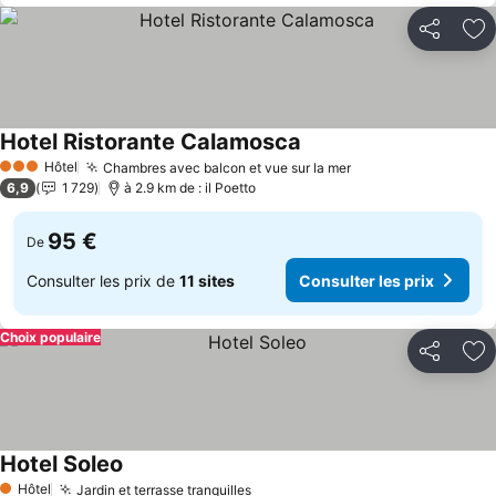
Partager
Aj
Hotel Ristorante Calamosca
Hôtel
Chambres avec balcon et vue sur la mer
3 Étoiles
6,9
1 729
à 2.9 km de : il Poetto
95 €
De
Consulter les prix de
11 sites
Consulter les prix
Choix populaire
Partager
Aj
Hotel Soleo
Hôtel
Jardin et terrasse tranquilles