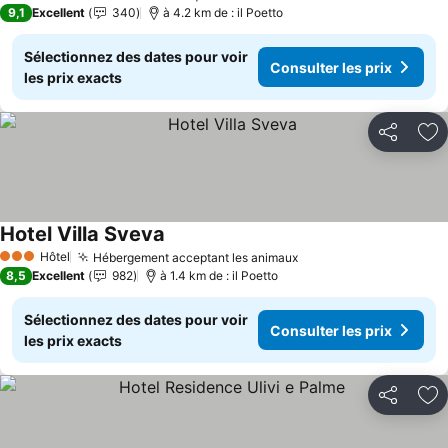
1 Étoiles
9,1
Excellent
340
à 4.2 km de : il Poetto
Sélectionnez des dates pour voir
Consulter les prix
les prix exacts
Partager
Aj
Hotel Villa Sveva
Hôtel
Hébergement acceptant les animaux
3 Étoiles
8,5
Excellent
982
à 1.4 km de : il Poetto
Sélectionnez des dates pour voir
Consulter les prix
les prix exacts
Partager
Aj