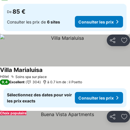
85 €
De
Consulter les prix de
6 sites
Consulter les prix
Partager
Aj
Villa Marialuisa
Hôtel
Soins spa sur place
9,4
Excellent
304
à 0.7 km de : il Poetto
Sélectionnez des dates pour voir
Consulter les prix
les prix exacts
Choix populaire
Partager
Aj