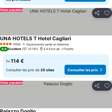
Choix populaire
Partager
Aj
UNA HOTELS T Hotel Cagliari
Hôtel
Gastronomie sarde et italienne
4 Étoiles
8,9
Excellent
10 191
à 4.6 km de : il Poetto
114 €
De
Consulter les prix de
20 sites
Consulter les prix
Choix populaire
Partager
Aj
Palazzo Doglio