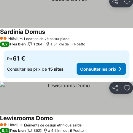
Partager
Aj
Sardinia Domus
Hôtel
Location de vélos sur place
2 Étoiles
8,2
Très bien
1 264
à 5.1 km de : il Poetto
61 €
De
Consulter les prix de
15 sites
Consulter les prix
Partager
Aj
Lewisrooms Domo
Hôtel
Éléments de design ethnique sarde
2 Étoiles
8,4
Très bien
352
à 4.5 km de : il Poetto