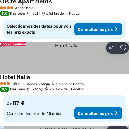
Oisife Apartments
Appart’hôtel
4 Étoiles
8,0
Très bien
521
à 5.1 km de : il Poetto
Sélectionnez des dates pour voir
Consulter les prix
les prix exacts
Choix populaire
Partager
Aj
Hotel Italia
Hôtel
Accès pratique à la plage de Poetto
3 Étoiles
8,2
Très bien
7 952
à 5.0 km de : il Poetto
87 €
De
Consulter les prix de
15 sites
Consulter les prix