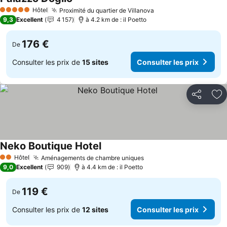
Hôtel
Proximité du quartier de Villanova
5 Étoiles
9,3
Excellent
4 157
à 4.2 km de : il Poetto
176 €
De
Consulter les prix de
15 sites
Consulter les prix
Partager
Aj
Neko Boutique Hotel
Hôtel
Aménagements de chambre uniques
2 Étoiles
9,0
Excellent
909
à 4.4 km de : il Poetto
119 €
De
Consulter les prix de
12 sites
Consulter les prix