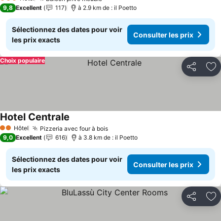
3 Étoiles
9,8
Excellent
117
à 2.9 km de : il Poetto
Sélectionnez des dates pour voir
Consulter les prix
les prix exacts
Choix populaire
Partager
Aj
Hotel Centrale
Hôtel
Pizzeria avec four à bois
2 Étoiles
9,0
Excellent
616
à 3.8 km de : il Poetto
Sélectionnez des dates pour voir
Consulter les prix
les prix exacts
Partager
Aj