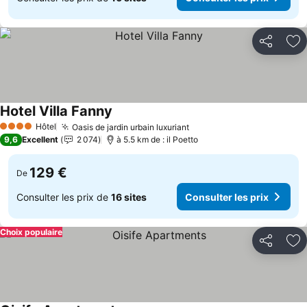
Partager
Aj
Hotel Villa Fanny
Hôtel
Oasis de jardin urbain luxuriant
4 Étoiles
9,6
Excellent
2 074
à 5.5 km de : il Poetto
129 €
De
Consulter les prix de
16 sites
Consulter les prix
Choix populaire
Partager
Aj