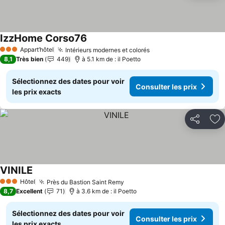
IzzHome Corso76
Appart’hôtel
Intérieurs modernes et colorés
3 Étoiles
8,1
Très bien
449
à 5.1 km de : il Poetto
Sélectionnez des dates pour voir
Consulter les prix
les prix exacts
Partager
Aj
VINILE
Hôtel
Près du Bastion Saint Remy
3 Étoiles
8,7
Excellent
71
à 3.6 km de : il Poetto
Sélectionnez des dates pour voir
Consulter les prix
les prix exacts