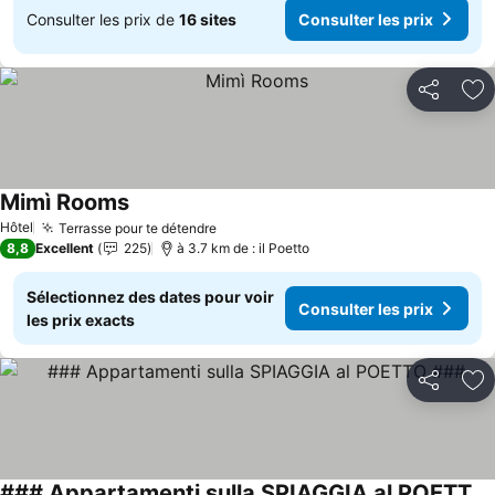
Consulter les prix de
16 sites
Consulter les prix
Partager
Aj
Mimì Rooms
Hôtel
Terrasse pour te détendre
8,8
Excellent
225
à 3.7 km de : il Poetto
Sélectionnez des dates pour voir
Consulter les prix
les prix exacts
Partager
Aj
### Appartamenti sulla SPIAGGIA al POETTO ###