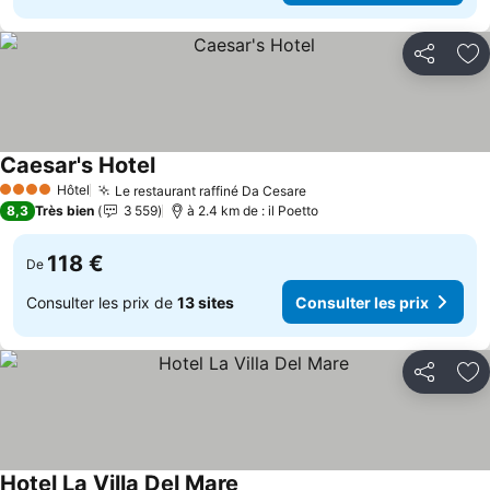
Partager
Aj
Caesar's Hotel
Hôtel
Le restaurant raffiné Da Cesare
4 Étoiles
8,3
Très bien
3 559
à 2.4 km de : il Poetto
118 €
De
Consulter les prix de
13 sites
Consulter les prix
Partager
Aj
Hotel La Villa Del Mare