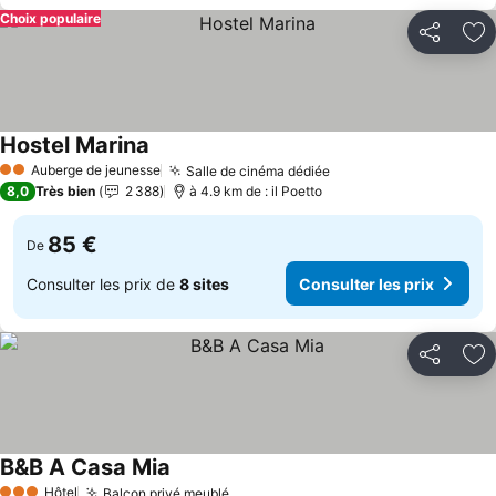
Choix populaire
Partager
Aj
Hostel Marina
Auberge de jeunesse
Salle de cinéma dédiée
2 Étoiles
8,0
Très bien
2 388
à 4.9 km de : il Poetto
85 €
De
Consulter les prix de
8 sites
Consulter les prix
Partager
Aj
B&B A Casa Mia
Hôtel
Balcon privé meublé