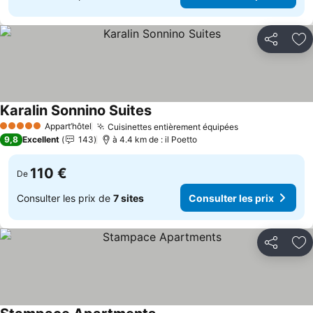
Partager
Aj
Karalin Sonnino Suites
Appart’hôtel
Cuisinettes entièrement équipées
5 Étoiles
9,8
Excellent
143
à 4.4 km de : il Poetto
110 €
De
Consulter les prix de
7 sites
Consulter les prix
Partager
Aj