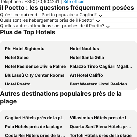
Téléphone
:
+390(70)604241
|
Site officiel
il Poetto : les questions fréquemment posées
Qu'est-ce qui rend il Poetto populaire à Cagliari?
Quels sont les hébergements près de il Poetto?
Quelles autres attractions sont proches de il Poetto?
Plus de Top Hotels
Phi Hotel Sighientu
Hotel Nautilus
Hotel Soleo
Hotel Santa Gilla
Hotel Residence Ulivi e Palme
Palazzo Tirso Cagliari Mgallery
BluLassù City Center Rooms
Art Hotel Califfo
Hotel Poetto
Best Western Hotel Residence Italia
Autres destinations populaires près de la
UNA HOTELS T Hotel Cagliari
Holiday Inn Cagliari By Ihg
plage
Hotel Ristorante Calamosca
Hotel Quadrifoglio
Mimì Rooms
Caesar's Hotel
Cagliari Hôtels près de la plage
Villasimius Hôtels près de la plage
Miramare Cagliari Hotel Museo
Palazzo Doglio
Pula Hôtels près de la plage
Quartu Sant'Elena Hôtels près de la plage
Neko Boutique Hotel
Sardinia Domus
Costa Rei Hôtels près de la plage
Tortoli Hôtels près de la plage