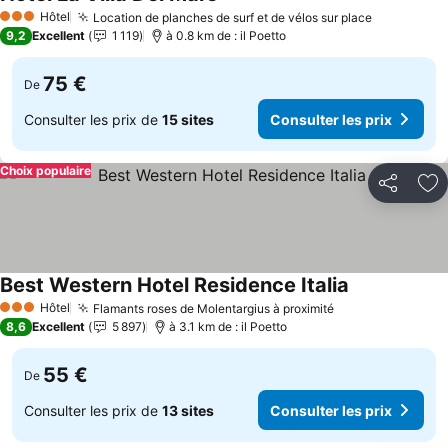
Hôtel
Location de planches de surf et de vélos sur place
3 Étoiles
9,2
Excellent
1 119
à 0.8 km de : il Poetto
75 €
De
Consulter les prix de
15 sites
Consulter les prix
Choix populaire
Partager
Aj
Best Western Hotel Residence Italia
Hôtel
Flamants roses de Molentargius à proximité
3 Étoiles
8,6
Excellent
5 897
à 3.1 km de : il Poetto
55 €
De
Consulter les prix de
13 sites
Consulter les prix