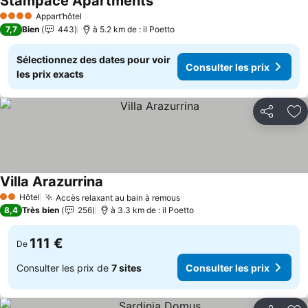
Stampace Apartments
Appart’hôtel
4 Étoiles
7,7
Bien
443
à 5.2 km de : il Poetto
Sélectionnez des dates pour voir
Consulter les prix
les prix exacts
Partager
Aj
Villa Arazurrina
Hôtel
Accès relaxant au bain à remous
2 Étoiles
8,4
Très bien
256
à 3.3 km de : il Poetto
111 €
De
Consulter les prix de
7 sites
Consulter les prix