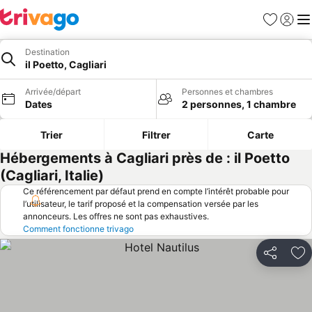
Favoris
Se con
Me
Destination
il Poetto, Cagliari
Arrivée/départ
Personnes et chambres
Dates
2 personnes, 1 chambre
Trier
Filtrer
Carte
Hébergements à Cagliari près de : il Poetto
(Cagliari, Italie)
Ce référencement par défaut prend en compte l’intérêt probable pour
l’utilisateur, le tarif proposé et la compensation versée par les
annonceurs. Les offres ne sont pas exhaustives.
Comment fonctionne trivago
Partager
Aj