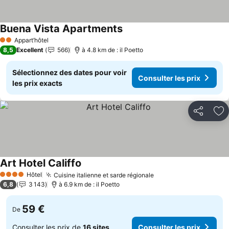
Buena Vista Apartments
Appart’hôtel
2 Étoiles
8,5
Excellent
566
à 4.8 km de : il Poetto
Sélectionnez des dates pour voir
Consulter les prix
les prix exacts
Partager
Aj
Art Hotel Califfo
Hôtel
Cuisine italienne et sarde régionale
4 Étoiles
6,8
3 143
à 6.9 km de : il Poetto
59 €
De
Consulter les prix de
16 sites
Consulter les prix