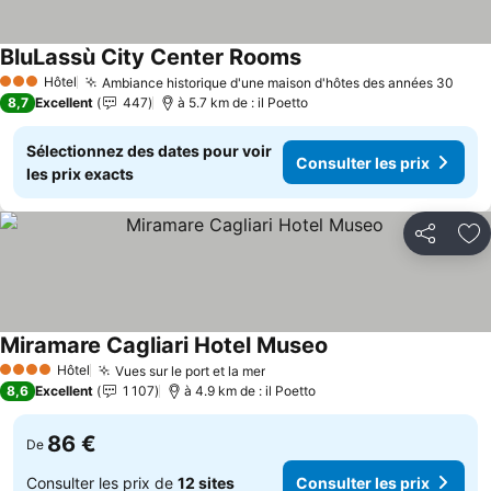
BluLassù City Center Rooms
Hôtel
Ambiance historique d'une maison d'hôtes des années 30
3 Étoiles
8,7
Excellent
447
à 5.7 km de : il Poetto
Sélectionnez des dates pour voir
Consulter les prix
les prix exacts
Partager
Aj
Miramare Cagliari Hotel Museo
Hôtel
Vues sur le port et la mer
4 Étoiles
8,6
Excellent
1 107
à 4.9 km de : il Poetto
86 €
De
Consulter les prix de
12 sites
Consulter les prix