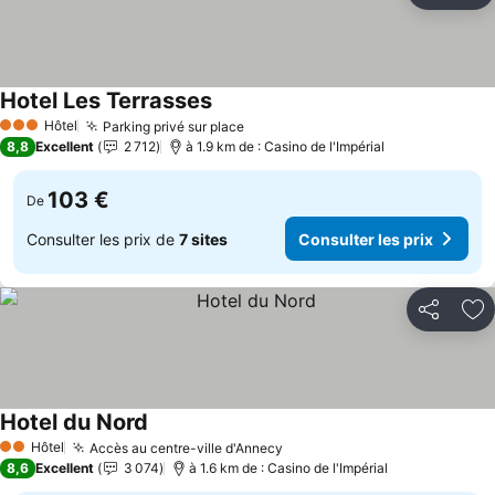
Hotel Les Terrasses
Hôtel
Parking privé sur place
3 Étoiles
8,8
Excellent
2 712
à 1.9 km de : Casino de l'Impérial
103 €
De
Consulter les prix de
7 sites
Consulter les prix
Partager
Aj
Hotel du Nord
Hôtel
Accès au centre-ville d'Annecy
2 Étoiles
8,6
Excellent
3 074
à 1.6 km de : Casino de l'Impérial