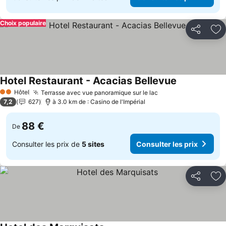
Choix populaire
Partager
Aj
Hotel Restaurant - Acacias Bellevue
Hôtel
Terrasse avec vue panoramique sur le lac
2 Étoiles
7,2
627
à 3.0 km de : Casino de l'Impérial
88 €
De
Consulter les prix de
5 sites
Consulter les prix
Partager
Aj