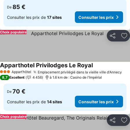
85 €
De
Consulter les prix de
17 sites
Consulter les prix
Choix populaire
Partager
Aj
Apparthotel Privilodges Le Royal
Appart’hôtel
Emplacement privilégié dans la vieille ville d'Annecy
3 Étoiles
8,7
Excellent
4 456
à 1.6 km de : Casino de l'Impérial
70 €
De
Consulter les prix de
14 sites
Consulter les prix
Choix populaire
Partager
Aj