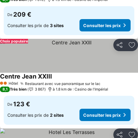
209 €
De
Consulter les prix de
3 sites
Consulter les prix
Choix populaire
Partager
Aj
Centre Jean XXIII
Hôtel
Restaurant avec vue panoramique sur le lac
2 Étoiles
8,1
Très bien
3 867
à 1.8 km de : Casino de l'Impérial
123 €
De
Consulter les prix de
2 sites
Consulter les prix
Partager
Aj