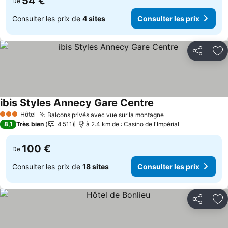
54 €
De
Consulter les prix de
4 sites
Consulter les prix
Partager
Aj
ibis Styles Annecy Gare Centre
Hôtel
Balcons privés avec vue sur la montagne
3 Étoiles
8,1
Très bien
4 511
à 2.4 km de : Casino de l'Impérial
100 €
De
Consulter les prix de
18 sites
Consulter les prix
Partager
Aj