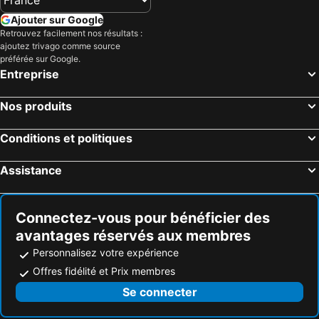
station de ski Les Deux Alpes
Lac Léman
Ajouter sur Google
Retrouvez facilement nos résultats :
Le Palais Idéal du Facteur Cheval
Station Alpe d'Huez 1860
ajoutez trivago comme source
Avoriaz 1800 Portes du Soleil
Parc de la Tête d'Or
préférée sur Google.
Entreprise
La Rosière
Bellecour
Perrache
Gare d'Annecy
Nos produits
La Halle Tony Garnier
Station de ski La plagne - Belle plagne
Conditions et politiques
Gare de Grenoble
Gare de Cornavin
Quartier Gerland
Station de ski de Métabief
Assistance
Col des Aravis
Mont Gerbier de Jonc
La Station de Ski Chamrousse
Gare de Dijon Ville
Connectez-vous pour bénéficier des
Col du Mont-Cenis
Station de ski Val Thorens - Les Trois Vallées
avantages réservés aux membres
Centre de Turin
Place des Terreaux
Personnalisez votre expérience
Parc des Expositions et Congrès de Dijon
La Joue du Loup
Offres fidélité et Prix membres
Casino de l'Impérial
La Plage d'Annecy
Se connecter
Patrick Agnellet Chocolatier - Pâtissier
Plage d'Albigny