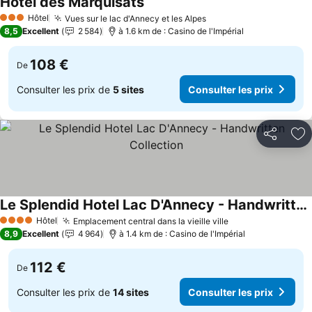
Hotel des Marquisats
Hôtel
Vues sur le lac d'Annecy et les Alpes
3 Étoiles
8,5
Excellent
2 584
à 1.6 km de : Casino de l'Impérial
108 €
De
Consulter les prix de
5 sites
Consulter les prix
Partager
Aj
Le Splendid Hotel Lac D'Annecy - Handwritten Collection
Hôtel
Emplacement central dans la vieille ville
4 Étoiles
8,9
Excellent
4 964
à 1.4 km de : Casino de l'Impérial
112 €
De
Consulter les prix de
14 sites
Consulter les prix