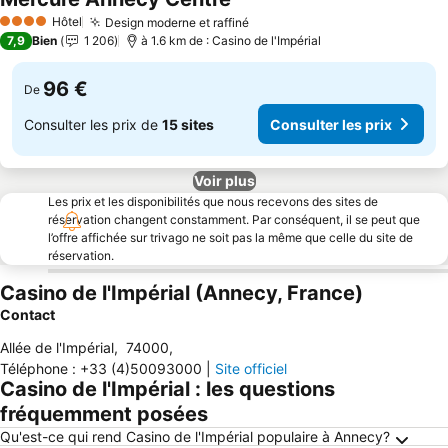
Hôtel
Design moderne et raffiné
4 Étoiles
7,9
Bien
1 206
à 1.6 km de : Casino de l'Impérial
96 €
De
Consulter les prix de
15 sites
Consulter les prix
Voir plus
Les prix et les disponibilités que nous recevons des sites de
réservation changent constamment. Par conséquent, il se peut que
l’offre affichée sur trivago ne soit pas la même que celle du site de
réservation.
Casino de l'Impérial (Annecy, France)
Contact
Allée de l'Impérial
,
74000
,
Téléphone
:
+33 (4)50093000
|
Site officiel
Casino de l'Impérial : les questions
fréquemment posées
Qu'est-ce qui rend Casino de l'Impérial populaire à Annecy?