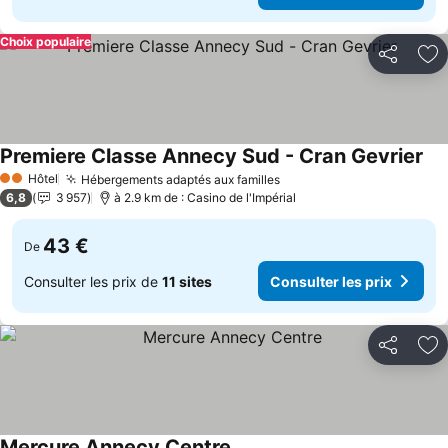
Choix populaire
Partager
Aj
Premiere Classe Annecy Sud - Cran Gevrier
Hôtel
Hébergements adaptés aux familles
2 Étoiles
6,8
3 957
à 2.9 km de : Casino de l'Impérial
43 €
De
Consulter les prix de
11 sites
Consulter les prix
Partager
Aj
Mercure Annecy Centre