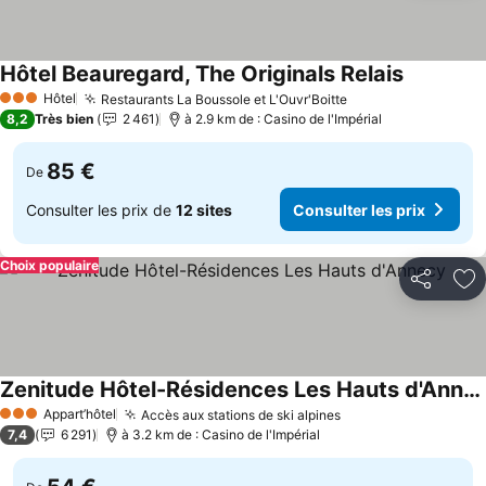
Hôtel Beauregard, The Originals Relais
Hôtel
Restaurants La Boussole et L'Ouvr'Boitte
3 Étoiles
8,2
Très bien
2 461
à 2.9 km de : Casino de l'Impérial
85 €
De
Consulter les prix de
12 sites
Consulter les prix
Choix populaire
Partager
Aj
Zenitude Hôtel-Résidences Les Hauts d'Annecy
Appart’hôtel
Accès aux stations de ski alpines
3 Étoiles
7,4
6 291
à 3.2 km de : Casino de l'Impérial