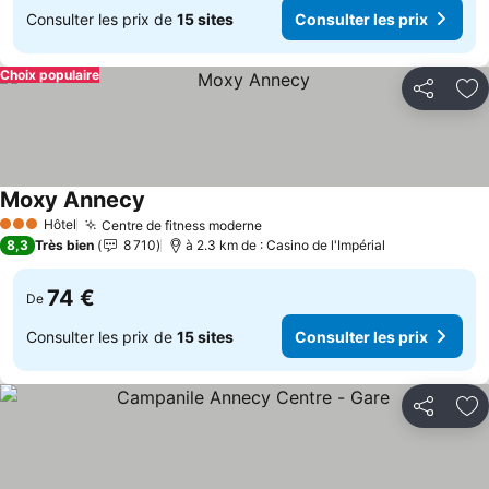
Consulter les prix de
15 sites
Consulter les prix
Choix populaire
Partager
Aj
Moxy Annecy
Hôtel
Centre de fitness moderne
3 Étoiles
8,3
Très bien
8 710
à 2.3 km de : Casino de l'Impérial
74 €
De
Consulter les prix de
15 sites
Consulter les prix
Partager
Aj