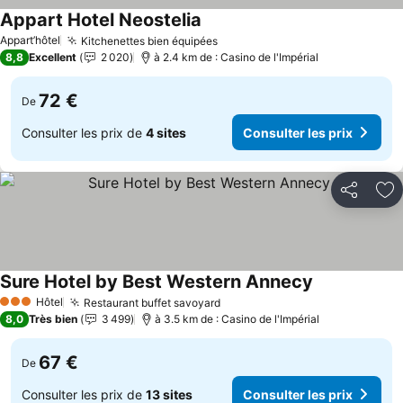
Appart Hotel Neostelia
Appart’hôtel
Kitchenettes bien équipées
8,8
Excellent
2 020
à 2.4 km de : Casino de l'Impérial
72 €
De
Consulter les prix de
4 sites
Consulter les prix
Partager
Aj
Sure Hotel by Best Western Annecy
Hôtel
Restaurant buffet savoyard
3 Étoiles
8,0
Très bien
3 499
à 3.5 km de : Casino de l'Impérial
67 €
De
Consulter les prix de
13 sites
Consulter les prix