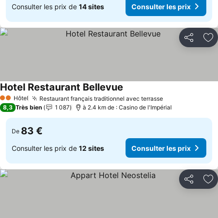
Consulter les prix de
14 sites
Consulter les prix
Partager
Aj
Hotel Restaurant Bellevue
Hôtel
Restaurant français traditionnel avec terrasse
2 Étoiles
8,3
Très bien
1 087
à 2.4 km de : Casino de l'Impérial
83 €
De
Consulter les prix de
12 sites
Consulter les prix
Partager
Aj