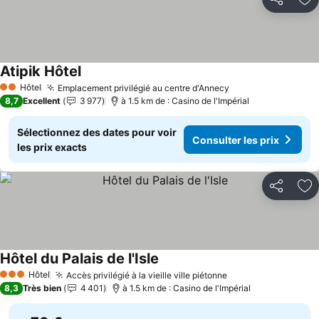
Partager
Aj
Atipik Hôtel
Hôtel
Emplacement privilégié au centre d'Annecy
2 Étoiles
8,7
Excellent
3 977
à 1.5 km de : Casino de l'Impérial
Sélectionnez des dates pour voir
Consulter les prix
les prix exacts
Partager
Aj
Hôtel du Palais de l'Isle
Hôtel
Accès privilégié à la vieille ville piétonne
3 Étoiles
8,3
Très bien
4 401
à 1.5 km de : Casino de l'Impérial