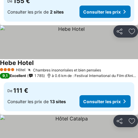
155 €
De
Consulter les prix de
2 sites
Consulter les prix
Partager
Aj
Hebe Hotel
Consulter les prix
Hôtel
Chambres insonorisées et bien pensées
Consulter les pr
4 Étoiles
9,1
Excellent
1 785
à 0.6 km de : Festival International du Film d'Ani
111 €
De
Consulter les prix de
13 sites
Consulter les prix
Partager
Aj