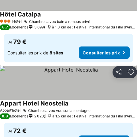
Hôtel Catalpa
Consulter les prix
Hôtel
Chambres avec bain à remous privé
Consulter les prix
3 Étoiles
8,7
Excellent
3 699
à 1.3 km de : Festival International du Film d'Ani
79 €
De
Consulter les prix de
8 sites
Consulter les prix
Partager
Aj
Appart Hotel Neostelia
Consulter les prix
Appart’hôtel
Chambres avec vue sur la montagne
Consulter les prix
8,8
Excellent
2 020
à 1.5 km de : Festival International du Film d'Ani
72 €
De