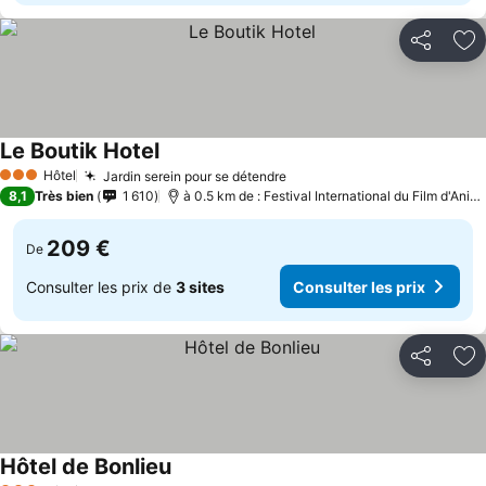
Partager
Aj
Le Boutik Hotel
Consulter les prix
Hôtel
Jardin serein pour se détendre
Consulter les prix
3 Étoiles
8,1
Très bien
1 610
à 0.5 km de : Festival International du Film d'Ani
209 €
De
Consulter les prix de
3 sites
Consulter les prix
Partager
Aj
Hôtel de Bonlieu
Consulter les prix