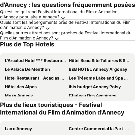
d'Annecy : les questions fréquemment posées
Qu'est-ce qui rend Festival International du Film d'Animation
d'Annecy populaire à Annecy?
Quels sont les hébergements près de Festival International du Film
d'Animation d'Annecy?
Quelles autres attractions sont proches de Festival International du
Film d'Animation d'Annecy?
Plus de Top Hotels
L'Arcalod Hotel*** Restaurant Spa
Hôtel Beau Site Talloires B SPA
Le Palace De Menthon
B&B HOTEL Annecy Argonay
Hotel Restaurant - Acacias Bellevue
Les Trésoms Lake and Spa Resort
Hôtel des Alpes
ibis budget Annecy Poisy
Moxy Annecy
Chateau Des Avenieres
Plus de lieux touristiques - Festival
Rivage Hôtel & Spa Annecy
Atipik Hôtel
International du Film d'Animation d'Annecy
ibis Annecy Centre Vieille Ville
Hôtel Les Muses
Hôtel du Palais de l'Isle
The Originals City, Hôtel du Mont Sion
Lac d'Annecy
Centre Commercial la Part-Dieu
Hotel du Lac
Best Western Plus Hotel Carlton