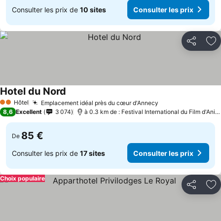
Consulter les prix de
10 sites
Consulter les prix
Partager
Aj
Hotel du Nord
Consulter les prix
Hôtel
Emplacement idéal près du cœur d'Annecy
Consulter les pri
2 Étoiles
8,6
Excellent
3 074
à 0.3 km de : Festival International du Film d'Ani
85 €
De
Consulter les prix de
17 sites
Consulter les prix
Choix populaire
Partager
Aj