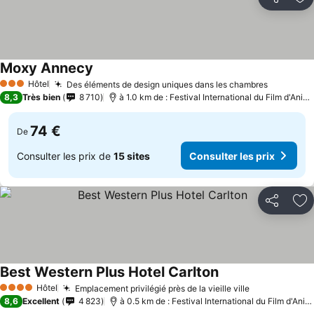
Partager
Aj
Moxy Annecy
Consulter les prix
Hôtel
Des éléments de design uniques dans les chambres
Consulter
3 Étoiles
8,3
Très bien
8 710
à 1.0 km de : Festival International du Film d'Ani
74 €
De
Consulter les prix de
15 sites
Consulter les prix
Partager
Aj
Best Western Plus Hotel Carlton
Consulter les prix
Hôtel
Emplacement privilégié près de la vieille ville
Consulter le
4 Étoiles
8,6
Excellent
4 823
à 0.5 km de : Festival International du Film d'Ani