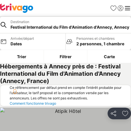
Favoris
Se con
Me
Destination
Festival International du Film d'Animation d'Annecy, Annecy
Arrivée/départ
Personnes et chambres
Dates
2 personnes, 1 chambre
Trier
Filtrer
Carte
Hébergements à Annecy près de : Festival
International du Film d'Animation d'Annecy
(Annecy, France)
Ce référencement par défaut prend en compte l’intérêt probable pour
l’utilisateur, le tarif proposé et la compensation versée par les
annonceurs. Les offres ne sont pas exhaustives.
Comment fonctionne trivago
Partager
Aj