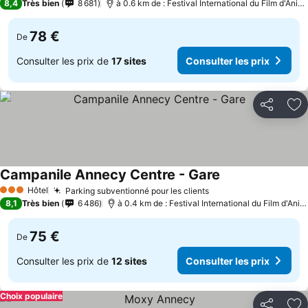
8,4
Très bien
8 681
à 0.6 km de : Festival International du Film d'Ani
78 €
De
Consulter les prix de
17 sites
Consulter les prix
Partager
Aj
Campanile Annecy Centre - Gare
Consulter les pri
Hôtel
Parking subventionné pour les clients
Consulter les prix
3 Étoiles
8,1
Très bien
6 486
à 0.4 km de : Festival International du Film d'Ani
75 €
De
Consulter les prix de
12 sites
Consulter les prix
Choix populaire