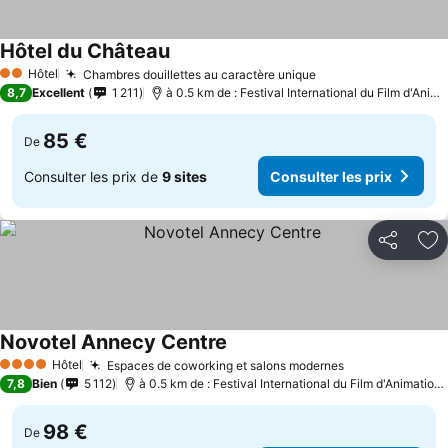
Hôtel du Château
Consulter les prix
Hôtel
Chambres douillettes au caractère unique
Consulter les prix
2 Étoiles
8,7
Excellent
1 211
à 0.5 km de : Festival International du Film d'Anim
85 €
De
Consulter les prix de
9 sites
Consulter les prix
Partager
Aj
Novotel Annecy Centre
Consulter les prix
Hôtel
Espaces de coworking et salons modernes
Consulter les 
4 Étoiles
7,8
Bien
5 112
à 0.5 km de : Festival International du Film d'Animation
98 €
De