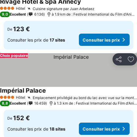
Rivage Hôtel & Spa Annecy
Consulter les prix
Hôtel
Cuisine signature par Juan Arbelaez
Consulter les prix
4 Étoiles
9,0
Excellent
6 136
à 1.9 km de : Festival International du Film d'Anim
123 €
De
Consulter les prix de
17 sites
Consulter les prix
Choix populaire
Partager
Aj
Impérial Palace
Consulter les prix
Hôtel
Emplacement privilégié au bord du lac avec vue sur la montagne
4 Étoiles
8,8
Excellent
16 459
à 1.3 km de : Festival International du Film d'An
152 €
De
Consulter les prix de
18 sites
Consulter les prix