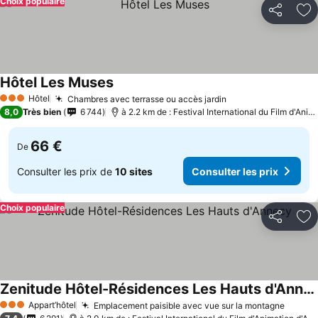
Choix populaire
Partager
Aj
Hôtel Les Muses
Consulter les prix
Hôtel
Chambres avec terrasse ou accès jardin
Consulter les pri
3 Étoiles
8,0
Très bien
6 744
à 2.2 km de : Festival International du Film d'Ani
66 €
De
Consulter les prix de
10 sites
Consulter les prix
Choix populaire
Partager
Aj
Zenitude Hôtel-Résidences Les Hauts d'Annecy
Consulter les prix
Appart’hôtel
Emplacement paisible avec vue sur la montagne
Consul
3 Étoiles