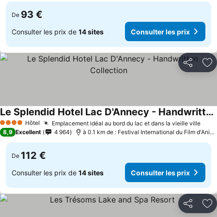
93 €
De
Consulter les prix de
14 sites
Consulter les prix
Partager
Aj
Le Splendid Hotel Lac D'Annecy - Handwritten Collection
Consulter les prix
Hôtel
Emplacement idéal au bord du lac et dans la vieille ville
Cons
4 Étoiles
8,9
Excellent
4 964
à 0.1 km de : Festival International du Film d'Ani
112 €
De
Consulter les prix de
14 sites
Consulter les prix
Partager
Aj