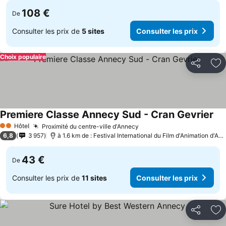
108 €
De
Consulter les prix de
5 sites
Consulter les prix
Choix populaire
Partager
Aj
Premiere Classe Annecy Sud - Cran Gevrier
Con
Hôtel
Proximité du centre-ville d'Annecy
Consulter les prix
2 Étoiles
6,8
3 957
à 1.6 km de : Festival International du Film d'Animation d'An
43 €
De
Consulter les prix de
11 sites
Consulter les prix
Partager
Aj