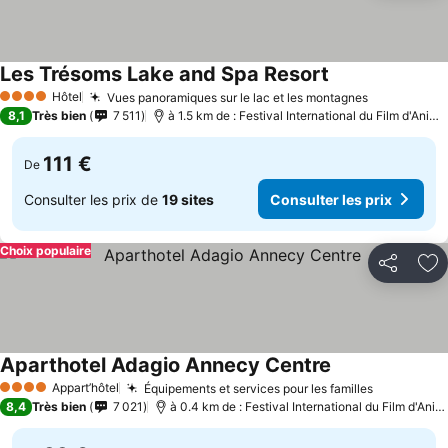
Les Trésoms Lake and Spa Resort
Consulter les pr
Hôtel
Vues panoramiques sur le lac et les montagnes
Consulter 
4 Étoiles
8,1
Très bien
7 511
à 1.5 km de : Festival International du Film d'Anim
111 €
De
Consulter les prix de
19 sites
Consulter les prix
Choix populaire
Partager
Aj
Aparthotel Adagio Annecy Centre
Consulter les p
Appart’hôtel
Équipements et services pour les familles
Consulter 
4 Étoiles
8,4
Très bien
7 021
à 0.4 km de : Festival International du Film d'Ani