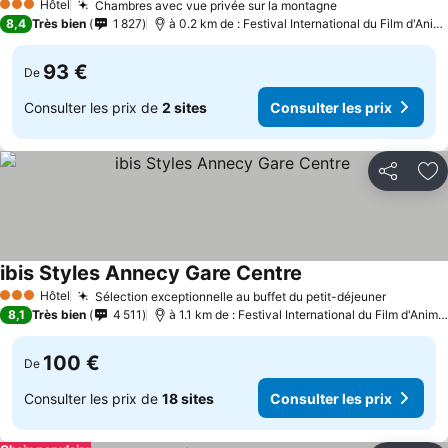
Hôtel
Chambres avec vue privée sur la montagne
Consulter les p
3 Étoiles
8,4
Très bien
1 827
à 0.2 km de : Festival International du Film d'Ani
93 €
De
Consulter les prix de
2 sites
Consulter les prix
Partager
Aj
ibis Styles Annecy Gare Centre
Consulter les prix
Hôtel
Sélection exceptionnelle au buffet du petit-déjeuner
Consulte
3 Étoiles
8,1
Très bien
4 511
à 1.1 km de : Festival International du Film d'Anim
100 €
De
Consulter les prix de
18 sites
Consulter les prix