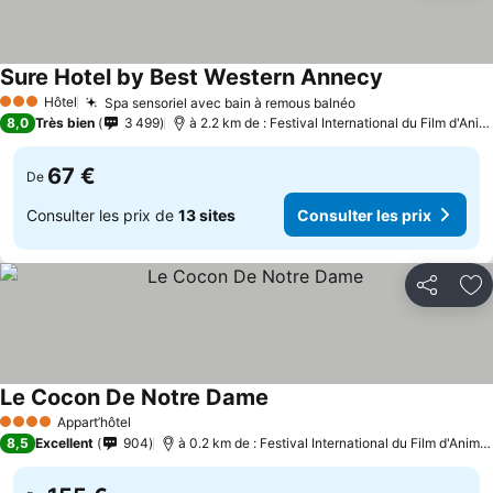
Sure Hotel by Best Western Annecy
Consulter les
Hôtel
Spa sensoriel avec bain à remous balnéo
Consulter les pri
3 Étoiles
8,0
Très bien
3 499
à 2.2 km de : Festival International du Film d'Ani
67 €
De
Consulter les prix de
13 sites
Consulter les prix
Partager
Aj
Le Cocon De Notre Dame
Consulter les prix
Appart’hôtel
4 Étoiles
8,5
Excellent
904
à 0.2 km de : Festival International du Film d'Anima