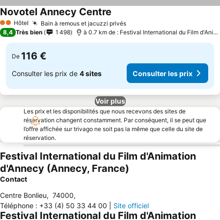
Novotel Annecy Centre
Consulter les prix
Hôtel
Bain à remous et jacuzzi privés
Consulter les prix
2 Étoiles
8,4
Très bien
1 498
à 0.7 km de : Festival International du Film d'Ani
116 €
De
Consulter les prix de
4 sites
Consulter les prix
Voir plus
Les prix et les disponibilités que nous recevons des sites de
réservation changent constamment. Par conséquent, il se peut que
l’offre affichée sur trivago ne soit pas la même que celle du site de
réservation.
Festival International du Film d'Animation
d'Annecy (Annecy, France)
Contact
Centre Bonlieu
,
74000
,
Téléphone
:
+33 (4) 50 33 44 00
|
Site officiel
Festival International du Film d'Animation