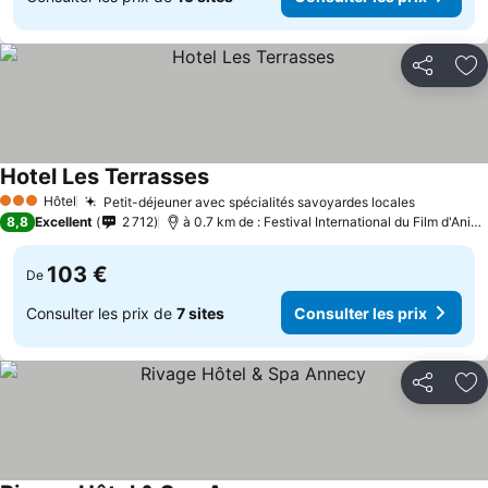
Partager
Aj
Hotel Les Terrasses
Consulter les prix
Hôtel
Petit-déjeuner avec spécialités savoyardes locales
Consulter
3 Étoiles
8,8
Excellent
2 712
à 0.7 km de : Festival International du Film d'Ani
103 €
De
Consulter les prix de
7 sites
Consulter les prix
Partager
Aj