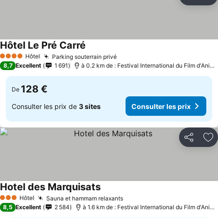
Partager
Aj
Hôtel Le Pré Carré
Consulter les prix
Hôtel
Parking souterrain privé
Consulter les prix
4 Étoiles
8,7
Excellent
1 691
à 0.2 km de : Festival International du Film d'Anim
128 €
De
Consulter les prix de
3 sites
Consulter les prix
Partager
Aj
Hotel des Marquisats
Consulter les prix
Hôtel
Sauna et hammam relaxants
Consulter les prix
3 Étoiles
8,5
Excellent
2 584
à 1.6 km de : Festival International du Film d'Anim