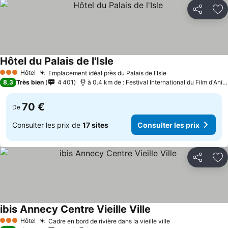
Partager
Aj
Hôtel du Palais de l'Isle
Consulter les prix
Hôtel
Emplacement idéal près du Palais de l'Isle
Consulter les pr
3 Étoiles
8,3
Très bien
4 401
à 0.4 km de : Festival International du Film d'Ani
70 €
De
Consulter les prix de
17 sites
Consulter les prix
Partager
Aj
ibis Annecy Centre Vieille Ville
Consulter les prix
Hôtel
Cadre en bord de rivière dans la vieille ville
Consulter les p
3 Étoiles