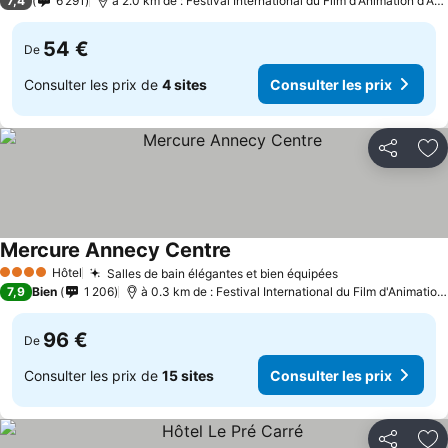
7,4
6 291
à 2.0 km de : Festival International du Film d'Animation d'An
54 €
De
Consulter les prix de
4 sites
Consulter les prix
Partager
Aj
Mercure Annecy Centre
Consulter les prix
Hôtel
Salles de bain élégantes et bien équipées
Consulter les p
4 Étoiles
7,9
Bien
1 206
à 0.3 km de : Festival International du Film d'Animatio
96 €
De
Consulter les prix de
15 sites
Consulter les prix