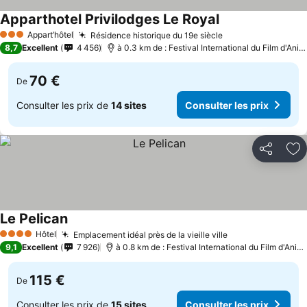
Apparthotel Privilodges Le Royal
Consulter les pri
Appart’hôtel
Résidence historique du 19e siècle
Consulter les pr
3 Étoiles
8,7
Excellent
4 456
à 0.3 km de : Festival International du Film d'Ani
70 €
De
Consulter les prix de
14 sites
Consulter les prix
Partager
Aj
Le Pelican
Consulter les prix
Hôtel
Emplacement idéal près de la vieille ville
Consulter les p
4 Étoiles
9,1
Excellent
7 926
à 0.8 km de : Festival International du Film d'Ani
115 €
De
Consulter les prix de
15 sites
Consulter les prix