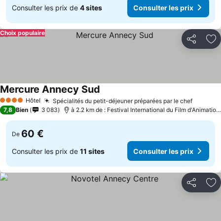
Consulter les prix de
4 sites
Consulter les prix
Choix populaire
Partager
Aj
Mercure Annecy Sud
Consulter les prix
Hôtel
Spécialités du petit-déjeuner préparées par le chef
Consult
4 Étoiles
7,8
Bien
3 083
à 2.2 km de : Festival International du Film d'Animatio
60 €
De
Consulter les prix de
11 sites
Consulter les prix
Partager
Aj