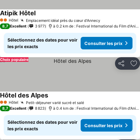
Atipik Hôtel
Consulter les prix
Hôtel
Emplacement idéal près du cœur d'Annecy
Consulter les pri
2 Étoiles
8,7
Excellent
3 977
à 0.2 km de : Festival International du Film d'Ani
Sélectionnez des dates pour voir
Consulter les prix
les prix exacts
Choix populaire
Partager
Aj
Hôtel des Alpes
Consulter les prix
Hôtel
Petit-déjeuner varié sucré et salé
Consulter les prix
2 Étoiles
8,7
Excellent
8 823
à 0.4 km de : Festival International du Film d'Ani
Sélectionnez des dates pour voir
Consulter les prix
les prix exacts