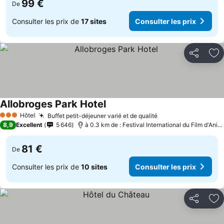
99 €
De
Consulter les prix de
17 sites
Consulter les prix
Partager
Aj
Allobroges Park Hotel
Consulter les prix
Hôtel
Buffet petit-déjeuner varié et de qualité
Consulter les prix
3 Étoiles
8,9
Excellent
5 646
à 0.3 km de : Festival International du Film d'Ani
81 €
De
Consulter les prix de
10 sites
Consulter les prix
Partager
Aj