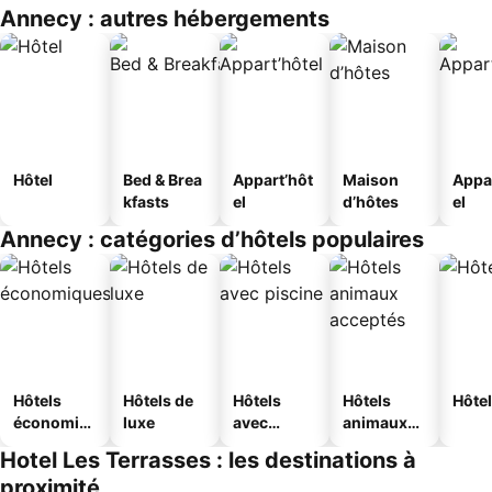
Annecy : autres hébergements
Hôtel
Bed & Brea
Appart’hôt
Maison
Appa
kfasts
el
d’hôtes
el
Annecy : catégories d’hôtels populaires
Hôtels
Hôtels de
Hôtels
Hôtels
Hôtel
économiq
luxe
avec
animaux
ues
piscine
acceptés
Hotel Les Terrasses : les destinations à
proximité