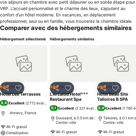
vos séjours en chambre avec petit déjeuner ou en soirée étape pour
VRP. L’accueil personnalisé et le charme des lieux, s’ajoutent au
confort d’un hôtel moderne. En vacances, en déplacement
professionnel, seul ou en famille, vous trouverez la chambre idéale.
Comparer avec des hébergements similaires
Hébergement sélectionné
Hébergements similaires
Hôtel
Hôtel
Hôtel
3 Étoiles
3 Étoiles
3 Étoiles
Partager
Ajouter à mes favoris
Partager
Ajouter à mes favoris
Partager
Ajouter à
Hotel Les Terrasses
L'Arcalod Hotel***
Hôtel Beau Site
Restaurant Spa
Talloires B SPA
8,8
Excellent
(
2 712 évaluations
)
9,1
8,9
Excellent
(
2 321 évaluations
Excellent
)
(
1 760 é
Annecy, France
Doussard, à 0.5 km de :
Talloires, à 0.1 km d
Centre-ville
Centre-ville
Wi-Fi gratuit
Wi-Fi gratuit
Wi-Fi gratuit
Climatisation