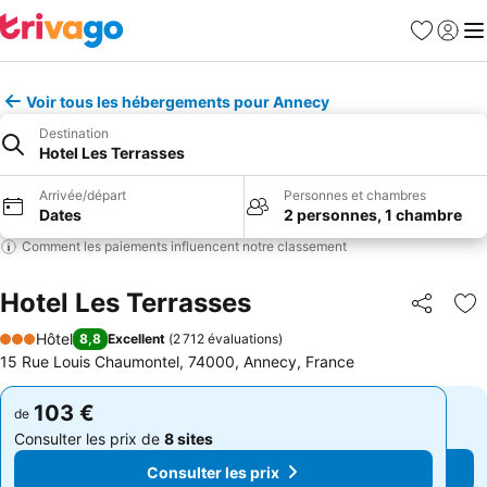
Favoris
Se con
Me
Voir tous les hébergements pour Annecy
Destination
Hotel Les Terrasses
Arrivée/départ
Personnes et chambres
Dates
2 personnes, 1 chambre
Comment les paiements influencent notre classement
Hotel Les Terrasses
Partager
Aj
Hôtel
8,8
Excellent
(
2 712 évaluations
)
3 Étoiles
15 Rue Louis Chaumontel, 74000, Annecy, France
103 €
103 €
de
de
Consulter les prix de
8 sites
Consulter les prix de
8 sites
Consulter les prix
Consulter les prix