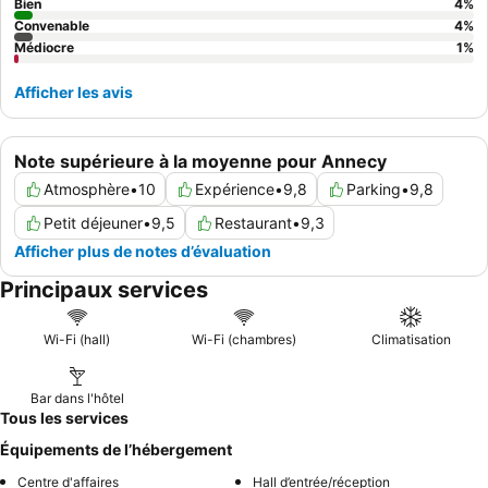
Bien
4
%
Convenable
4
%
Médiocre
1
%
Afficher les avis
Note supérieure à la moyenne pour Annecy
Atmosphère
•
10
Expérience
•
9,8
Parking
•
9,8
Petit déjeuner
•
9,5
Restaurant
•
9,3
Afficher plus de notes d’évaluation
Principaux services
Wi-Fi (hall)
Wi-Fi (chambres)
Climatisation
Bar dans l'hôtel
Tous les services
Équipements de l’hébergement
Centre d'affaires
Hall d’entrée/réception