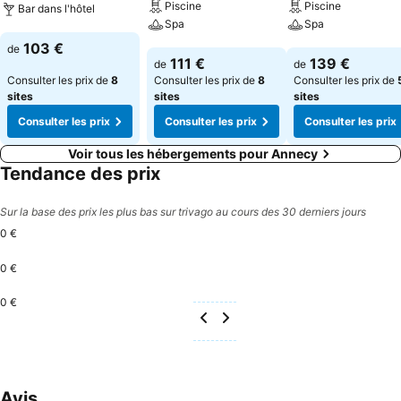
Piscine
Piscine
Bar dans l'hôtel
Spa
Spa
Consulter les prix
103 €
de
Consulter les prix
Consulter les pri
111 €
139 €
de
de
Consulter les prix de
8
Consulter les prix de
8
Consulter les prix de
sites
sites
sites
Consulter les prix
Consulter les prix
Consulter les prix
Voir tous les hébergements pour Annecy
Tendance des prix
Sur la base des prix les plus bas sur trivago au cours des 30 derniers jours
0 €
0 €
0 €
Avis