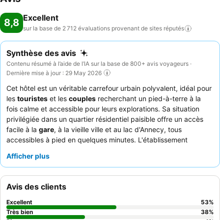
Excellent
8,8
sur la base de 2 712 évaluations provenant de sites
réputés
Synthèse des avis
Contenu résumé à l’aide de l’IA sur la base de 800+ avis voyageurs ·
Dernière mise à jour : 29 May 2026
Cet hôtel est un véritable carrefour urbain polyvalent, idéal pour
les
touristes
et les
couples
recherchant un pied-à-terre à la
fois calme et accessible pour leurs explorations. Sa situation
privilégiée dans un quartier résidentiel paisible offre un accès
facile à la
gare
, à la vieille ville et au lac d'Annecy, tous
accessibles à pied en quelques minutes. L'établissement
dispose d'un charmant
jardin et d'une terrasse
, offrant une
Afficher plus
évasion sereine. Les clients louent constamment la qualité et la
variété exceptionnelles du
petit-déjeuner buffet
, souvent
dégusté en plein air. Pour une expérience unique, pensez à
Avis des clients
louer les
vélos électriques
de l'hôtel pour explorer les environs
pittoresques.
Excellent
53
%
Très bien
38
%