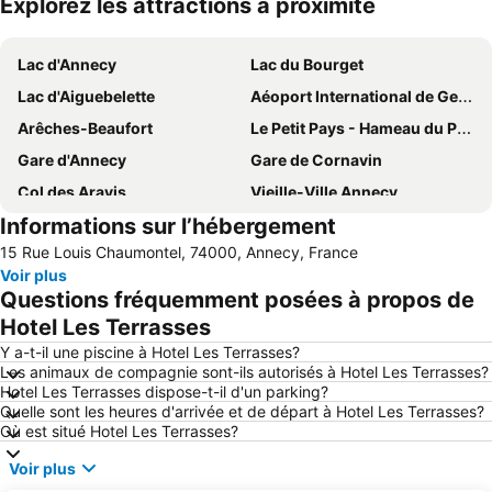
Explorez les attractions à proximité
Agrandir la carte
Lac d'Annecy
Lac du Bourget
Lac d'Aiguebelette
Aéoport International de Genève
Arêches-Beaufort
Le Petit Pays - Hameau du Père Noël
Gare d'Annecy
Gare de Cornavin
Col des Aravis
Vieille-Ville Annecy
Informations sur l’hébergement
Domaine Alpin des Saisies
L'Arcadium
15 Rue Louis Chaumontel, 74000, Annecy, France
La Féclaz
La Clusaz
Voir plus
La Fête du Lac
Marathon du Lac d'Annecy
Questions fréquemment posées à propos de
Combloux
Casino de l'Impérial
Hotel Les Terrasses
Aillons-Margériaz
Parc Naturel Régional du Massif des Bauges
Y a-t-il une piscine à Hotel Les Terrasses?
Les animaux de compagnie sont-ils autorisés à Hotel Les Terrasses?
Noël des Alpes
Marché de la Vieille-Ville
Hotel Les Terrasses dispose-t-il d'un parking?
Quelle sont les heures d'arrivée et de départ à Hotel Les Terrasses?
Piscine-Patinoire Jean Régis
Le Théâtre - Casino Grand Cercle
Où est situé Hotel Les Terrasses?
Eaux-Vives
Le Semnoz
Voir plus
Festival International du Film d'Animation d'Annecy
La Plage d'Annecy