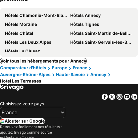
Hôtels Chamonix-Mont-Blanc
Hôtels Annecy
Hôtels Morzine
Hôtels Tignes
Hôtels Châtel
Hôtels Saint-Martin de-Belleville
Hôtels Les Deux Alpes
Hôtels Saint-Gervais-les-Bains
Hôtels La Clusaz
Voir tous les hébergements pour Annecy
Comparateur d'hôtels
Europe
France
Auvergne-Rhône-Alpes
Haute-Savoie
Annecy
Hotel Les Terrasses
Facebook
Twitter
Insta
Yo
Choisissez votre pays
Ajouter sur Google
Retrouvez facilement nos résultats :
ajoutez trivago comme source
préférée sur Google.