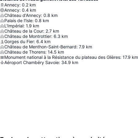
Annecy
:
0.2
km
Annecy
:
0.4
km
Château d'Annecy
:
0.8
km
Palais de l'Isle
:
0.8
km
L'Impérial
:
1.9
km
Château de la Cour
:
2.7
km
Château de Montrottier
:
6.3
km
Gorges du Fier
:
6.4
km
Château de Menthon-Saint-Bernard
:
7.9
km
Château de Thorens
:
14.5
km
Monument national à la Résistance du plateau des Glières
:
17.9
km
Aéroport Chambéry Savoie
:
34.9
km