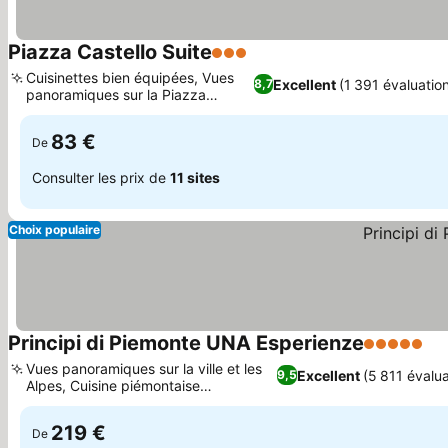
Piazza Castello Suite
3 Étoiles
Cuisinettes bien équipées, Vues
Excellent
(1 391 évaluatio
8,7
panoramiques sur la Piazza
Castello
83 €
De
Consulter les prix de
11 sites
Choix populaire
Principi di Piemonte UNA Esperienze
5 Étoiles
Vues panoramiques sur la ville et les
Excellent
(5 811 évalua
9,5
Alpes, Cuisine piémontaise
gastronomique
219 €
De