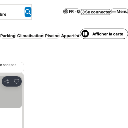
FR · €
Menu
Se connecter
bre
Afficher la carte
Parking
Climatisation
Piscine
Appart’hôtel
Bed & Breakfast
Mais
ne sont pas
Ajouter à mes favoris
Partager