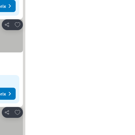
rix
Ajouter à mes favoris
Partager
rix
Ajouter à mes favoris
Partager