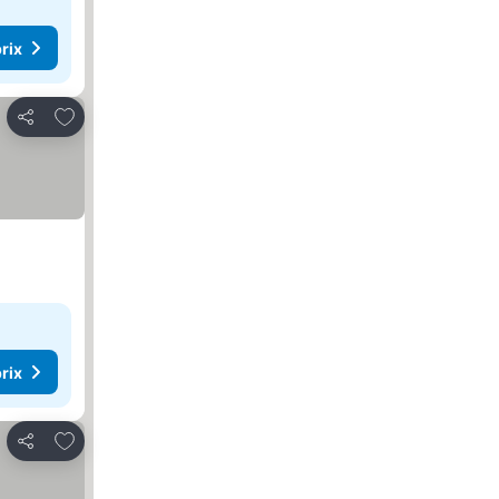
rix
Ajouter à mes favoris
Partager
rix
Ajouter à mes favoris
Partager