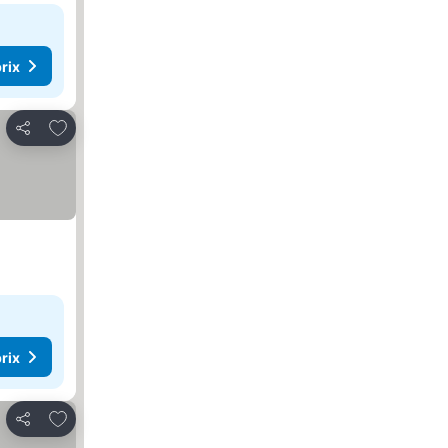
rix
Ajouter à mes favoris
Partager
rix
Ajouter à mes favoris
Partager