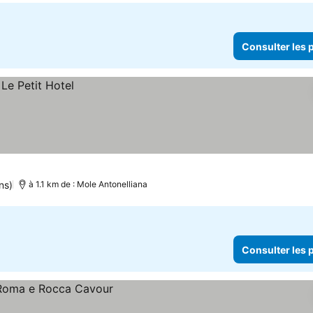
Consulter les p
ns)
à 1.1 km de : Mole Antonelliana
Consulter les p