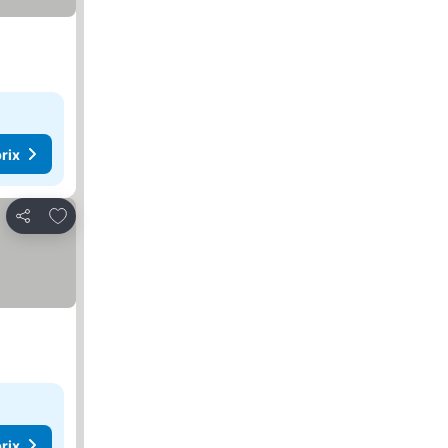
rix
Ajouter à mes favoris
Partager
rix