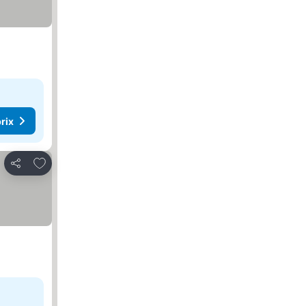
rix
Ajouter à mes favoris
Partager