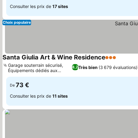
Consulter les prix de
17 sites
Choix populaire
Santa Giulia Art & Wine Residence
3 Étoiles
Garage souterrain sécurisé,
Très bien
(3 679 évaluations)
8,2
Équipements dédiés aux
familles
73 €
De
Consulter les prix de
11 sites