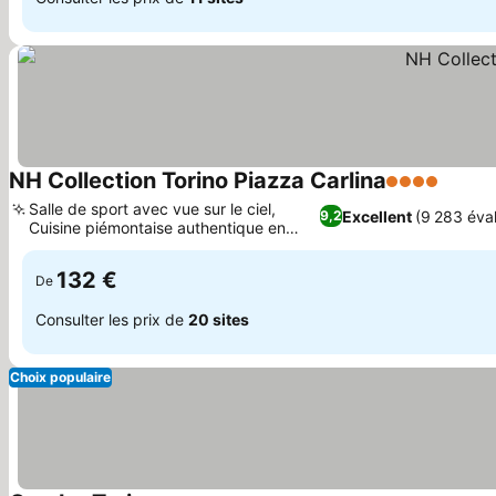
NH Collection Torino Piazza Carlina
4 Étoiles
Salle de sport avec vue sur le ciel,
Excellent
(9 283 éval
9,2
Cuisine piémontaise authentique en
cour intérieure
132 €
De
Consulter les prix de
20 sites
Choix populaire