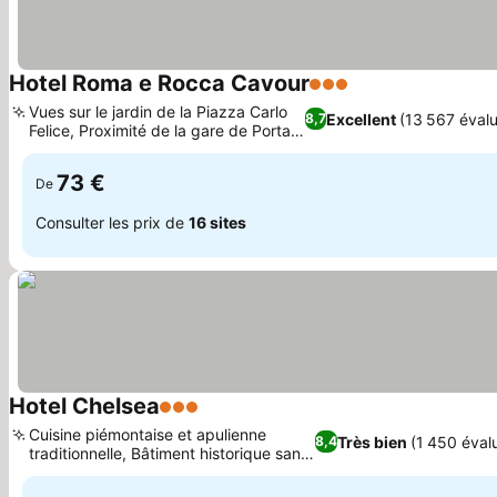
Hotel Roma e Rocca Cavour
3 Étoiles
Vues sur le jardin de la Piazza Carlo
Excellent
(13 567 évalu
8,7
Felice, Proximité de la gare de Porta
Nuova
73 €
De
Consulter les prix de
16 sites
Hotel Chelsea
3 Étoiles
Cuisine piémontaise et apulienne
Très bien
(1 450 éval
8,4
traditionnelle, Bâtiment historique sans
ascenseur