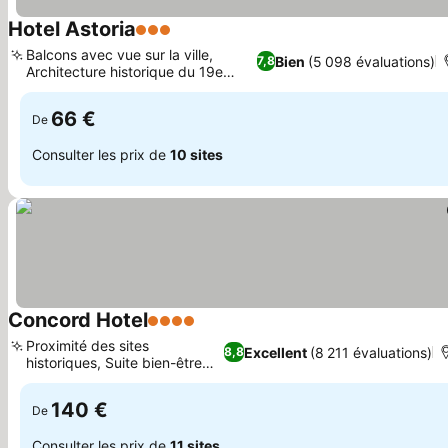
Hotel Astoria
3 Étoiles
Balcons avec vue sur la ville,
Bien
(5 098 évaluations)
7,8
Architecture historique du 19e
siècle
66 €
De
Consulter les prix de
10 sites
Concord Hotel
4 Étoiles
Proximité des sites
Excellent
(8 211 évaluations)
8,8
historiques, Suite bien-être
exclusive
140 €
De
Consulter les prix de
11 sites