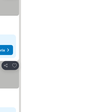
rix
Ajouter à mes favoris
Partager