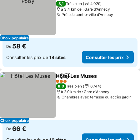
2 Étoiles
8,1
Très bien
4 029
à 3.4 km de : Gare d'Annecy
Près du centre-ville d'Annecy
Choix populaire
58 €
De
Consulter les prix de
14 sites
Consulter les prix
Hôtel Les Muses
Partager
Ajouter à mes favoris
3 Étoiles
8,0
Très bien
6 744
à 2.9 km de : Gare d'Annecy
Chambres avec terrasse ou accès jardin
Choix populaire
66 €
De
Consulter les prix de
10 sites
Consulter les prix