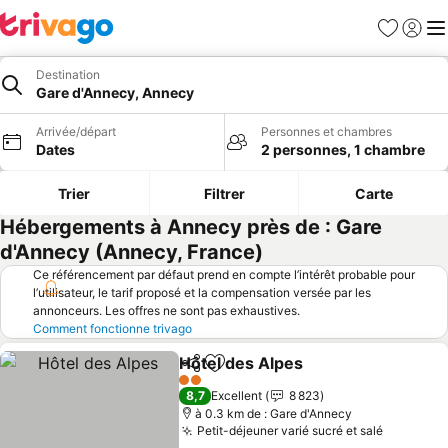
Favoris
Se con
Me
Destination
Gare d'Annecy, Annecy
Arrivée/départ
Personnes et chambres
Dates
2 personnes, 1 chambre
Trier
Filtrer
Carte
Hébergements à Annecy près de : Gare
d'Annecy (Annecy, France)
Ce référencement par défaut prend en compte l’intérêt probable pour
l’utilisateur, le tarif proposé et la compensation versée par les
annonceurs. Les offres ne sont pas exhaustives.
Comment fonctionne trivago
Hôtel des Alpes
Partager
Ajouter à mes favoris
2 Étoiles
8,7
Excellent
8 823
à 0.3 km de : Gare d'Annecy
Petit-déjeuner varié sucré et salé