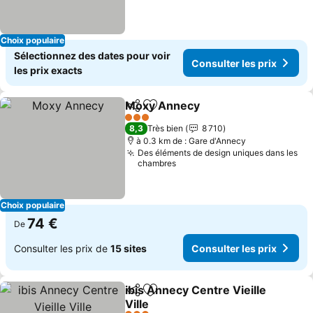
Choix populaire
Sélectionnez des dates pour voir
Consulter les prix
les prix exacts
Moxy Annecy
Partager
Ajouter à mes favoris
3 Étoiles
8,3
Très bien
8 710
à 0.3 km de : Gare d'Annecy
Des éléments de design uniques dans les
chambres
Choix populaire
74 €
De
Consulter les prix de
15 sites
Consulter les prix
ibis Annecy Centre Vieille
Partager
Ajouter à mes favoris
Ville