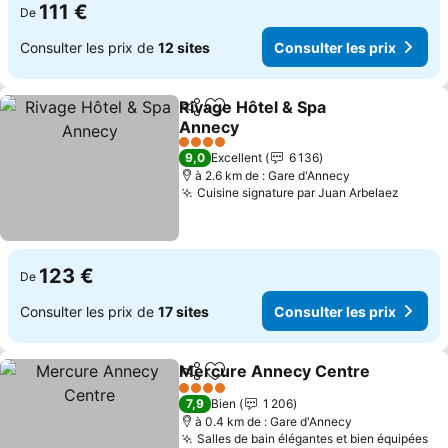
111 €
De
Consulter les prix de
12 sites
Consulter les prix
Rivage Hôtel & Spa
Partager
Ajouter à mes favoris
Annecy
4 Étoiles
9,0
Excellent
6 136
à 2.6 km de : Gare d'Annecy
Cuisine signature par Juan Arbelaez
123 €
De
Consulter les prix de
17 sites
Consulter les prix
Mercure Annecy Centre
Partager
Ajouter à mes favoris
4 Étoiles
7,9
Bien
1 206
à 0.4 km de : Gare d'Annecy
Salles de bain élégantes et bien équipées