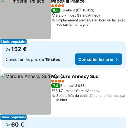
Impérial Palace
Partager
Ajouter à mes favoris
4 Étoiles
8,8
Excellent
16 459
à 2.0 km de : Gare d'Annecy
Emplacement privilégié au bord du lac avec
vue sur la montagne
Choix populaire
152 €
De
Consulter les prix de
19 sites
Consulter les prix
Mercure Annecy Sud
Partager
Ajouter à mes favoris
4 Étoiles
7,8
Bien
3 083
à 1.7 km de : Gare d'Annecy
Spécialités du petit-déjeuner préparées par
le chef
Choix populaire
60 €
De