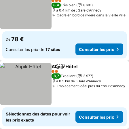
3 Étoiles
8,4
Très bien
8 681
à 0.4 km de : Gare d'Annecy
Cadre en bord de rivière dans la vieille ville
78 €
De
Consulter les prix de
17 sites
Consulter les prix
Atipik Hôtel
Partager
Ajouter à mes favoris
2 Étoiles
8,7
Excellent
3 977
à 0.5 km de : Gare d'Annecy
Emplacement idéal près du cœur d'Annecy
Sélectionnez des dates pour voir
Consulter les prix
les prix exacts