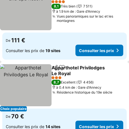
4 Étoiles
8,1
Très bien
7 511
à 1.9 km de : Gare d'Annecy
Vues panoramiques sur le lac et les
montagnes
111 €
De
Consulter les prix de
19 sites
Consulter les prix
Apparthotel Privilodges
Partager
Ajouter à mes favoris
Le Royal
3 Étoiles
8,7
Excellent
4 456
à 0.4 km de : Gare d'Annecy
Résidence historique du 19e siècle
Choix populaire
70 €
De
Consulter les prix de
14 sites
Consulter les prix