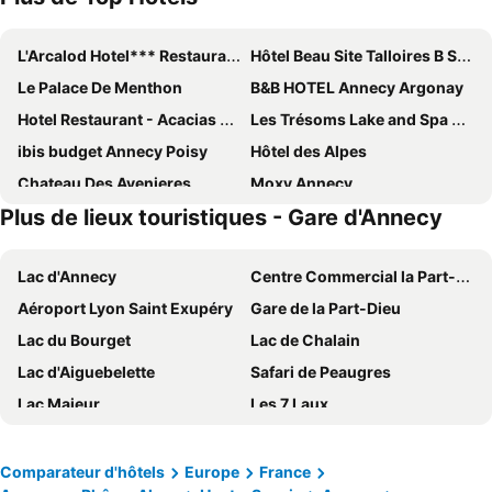
L'Arcalod Hotel*** Restaurant Spa
Hôtel Beau Site Talloires B SPA
Le Palace De Menthon
B&B HOTEL Annecy Argonay
Hotel Restaurant - Acacias Bellevue
Les Trésoms Lake and Spa Resort
ibis budget Annecy Poisy
Hôtel des Alpes
Chateau Des Avenieres
Moxy Annecy
Plus de lieux touristiques - Gare d'Annecy
Rivage Hôtel & Spa Annecy
Atipik Hôtel
Hôtel Les Muses
ibis Annecy Centre Vieille Ville
Lac d'Annecy
Centre Commercial la Part-Dieu
Hôtel du Palais de l'Isle
Hotel du Lac
Aéroport Lyon Saint Exupéry
Gare de la Part-Dieu
The Originals City, Hôtel du Mont Sion
Best Western Plus Hotel Carlton
Lac du Bourget
Lac de Chalain
Abbaye de Talloires
Campanile Annecy Centre - Gare
Lac d'Aiguebelette
Safari de Peaugres
Best Western Hotel Kobalt
Sure Hotel by Best Western Annecy
Lac Majeur
Les 7 Laux
Impérial Palace
Hôtel Beauregard, The Originals Relais
Lac de Serre Ponçon
Gare Lyon Perrache
Kyriad Annecy Nord - Epagny
Le Pré du Lac
Walibi Rhône-Alpes
Aéoport International de Genève
Le Pelican
Domaine De La Caille
Comparateur d'hôtels
Europe
France