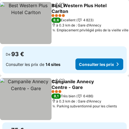
Best Western Plus Hotel
Partager
Ajouter à mes favoris
Carlton
4 Étoiles
8,6
Excellent
4 823
à 0.3 km de : Gare d'Annecy
Emplacement privilégié près de la vieille ville
93 €
De
Consulter les prix de
14 sites
Consulter les prix
Campanile Annecy
Partager
Ajouter à mes favoris
Centre - Gare
3 Étoiles
8,1
Très bien
6 486
à 0.3 km de : Gare d'Annecy
Parking subventionné pour les clients