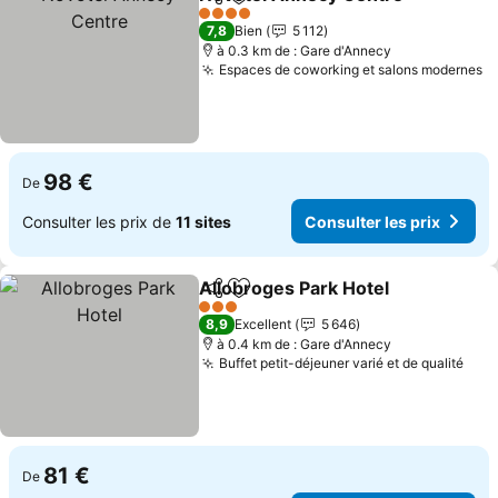
Partager
Ajouter à mes favoris
4 Étoiles
7,8
Bien
5 112
à 0.3 km de : Gare d'Annecy
Espaces de coworking et salons modernes
98 €
De
Consulter les prix de
11 sites
Consulter les prix
Allobroges Park Hotel
Partager
Ajouter à mes favoris
3 Étoiles
8,9
Excellent
5 646
à 0.4 km de : Gare d'Annecy
Buffet petit-déjeuner varié et de qualité
81 €
De