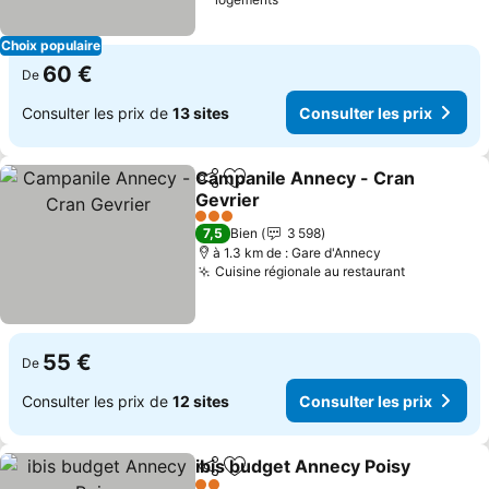
Choix populaire
60 €
De
Consulter les prix de
13 sites
Consulter les prix
Campanile Annecy - Cran
Partager
Ajouter à mes favoris
Gevrier
3 Étoiles
7,5
Bien
3 598
à 1.3 km de : Gare d'Annecy
Cuisine régionale au restaurant
55 €
De
Consulter les prix de
12 sites
Consulter les prix
ibis budget Annecy Poisy
Partager
Ajouter à mes favoris