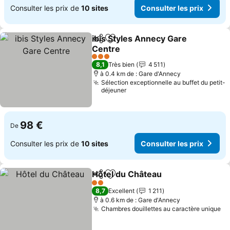
Consulter les prix de
10 sites
Consulter les prix
ibis Styles Annecy Gare
Partager
Ajouter à mes favoris
Centre
3 Étoiles
8,1
Très bien
4 511
à 0.4 km de : Gare d'Annecy
Sélection exceptionnelle au buffet du petit-
déjeuner
98 €
De
Consulter les prix de
10 sites
Consulter les prix
Hôtel du Château
Partager
Ajouter à mes favoris
2 Étoiles
8,7
Excellent
1 211
à 0.6 km de : Gare d'Annecy
Chambres douillettes au caractère unique