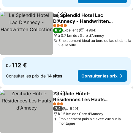
Le Splendid Hotel Lac
Partager
Ajouter à mes favoris
D'Annecy - Handwritten
Collection
4 Étoiles
8,9
Excellent
4 964
à 0.7 km de : Gare d'Annecy
Emplacement idéal au bord du lac et dans la
vieille ville
112 €
De
Consulter les prix de
14 sites
Consulter les prix
Zenitude Hôtel-
Partager
Ajouter à mes favoris
Résidences Les Hauts
d'Annecy
3 Étoiles
7,4
6 291
à 1.5 km de : Gare d'Annecy
Emplacement paisible avec vue sur la
montagne