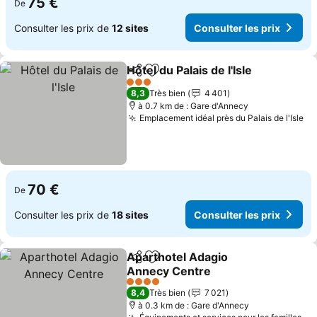
75 €
De
Consulter les prix de
12 sites
Consulter les prix
Hôtel du Palais de l'Isle
Partager
Ajouter à mes favoris
3 Étoiles
8,3
Très bien
4 401
à 0.7 km de : Gare d'Annecy
Emplacement idéal près du Palais de l'Isle
70 €
De
Consulter les prix de
18 sites
Consulter les prix
Aparthotel Adagio
Partager
Ajouter à mes favoris
Annecy Centre
4 Étoiles
8,4
Très bien
7 021
à 0.3 km de : Gare d'Annecy