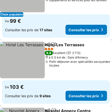
Équipements et services pour les familles
Choix populaire
99 €
De
Consulter les prix de
17 sites
Consulter les prix
Hotel Les Terrasses
Partager
Ajouter à mes favoris
3 Étoiles
8,8
Excellent
2 712
à 0.3 km de : Gare d'Annecy
Petit-déjeuner avec spécialités savoyardes
locales
103 €
De
Consulter les prix de
9 sites
Consulter les prix
Novotel Annecy Centre