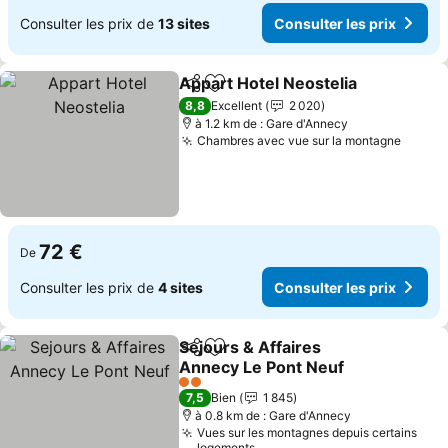
Consulter les prix de
13 sites
Consulter les prix
Appart Hotel Neostelia
Partager
Ajouter à mes favoris
8,8
Excellent
2 020
à 1.2 km de : Gare d'Annecy
Chambres avec vue sur la montagne
72 €
De
Consulter les prix de
4 sites
Consulter les prix
Sejours & Affaires
Partager
Ajouter à mes favoris
Annecy Le Pont Neuf
2 Étoiles
7,5
Bien
1 845
à 0.8 km de : Gare d'Annecy
Vues sur les montagnes depuis certains
logements