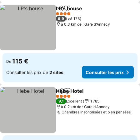
LP's house
Partager
Ajouter à mes favoris
4 Étoiles
6,9
173
à 0.3 km de : Gare d'Annecy
115 €
De
Consulter les prix de
2 sites
Consulter les prix
Hebe Hotel
Partager
Ajouter à mes favoris
4 Étoiles
9,1
Excellent
1 785
à 0.2 km de : Gare d'Annecy
Chambres insonorisées et bien pensées