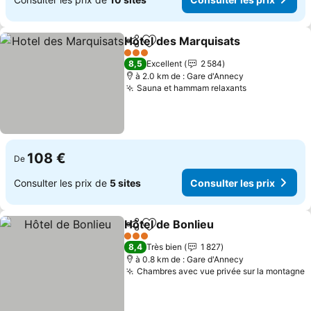
Hotel des Marquisats
Partager
Ajouter à mes favoris
3 Étoiles
8,5
Excellent
2 584
à 2.0 km de : Gare d'Annecy
Sauna et hammam relaxants
108 €
De
Consulter les prix de
5 sites
Consulter les prix
Hôtel de Bonlieu
Partager
Ajouter à mes favoris
3 Étoiles
8,4
Très bien
1 827
à 0.8 km de : Gare d'Annecy
Chambres avec vue privée sur la montagne