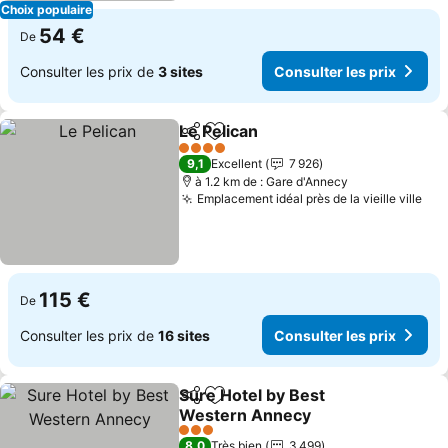
Choix populaire
54 €
De
Consulter les prix de
3 sites
Consulter les prix
Le Pelican
Partager
Ajouter à mes favoris
4 Étoiles
9,1
Excellent
7 926
à 1.2 km de : Gare d'Annecy
Emplacement idéal près de la vieille ville
115 €
De
Consulter les prix de
16 sites
Consulter les prix
Sure Hotel by Best
Partager
Ajouter à mes favoris
Western Annecy
3 Étoiles
8,0
Très bien
3 499