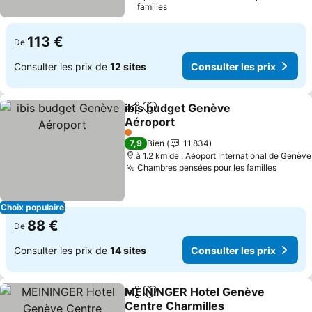
familles
113 €
De
Consulter les prix de
12 sites
Consulter les prix
ibis budget Genève
Partager
Ajouter à mes favoris
Aéroport
1 Étoiles
7,9
Bien
11 834
à 1.2 km de : Aéoport International de Genève
Chambres pensées pour les familles
Choix populaire
88 €
De
Consulter les prix de
14 sites
Consulter les prix
MEININGER Hotel Genève
Partager
Ajouter à mes favoris
Centre Charmilles