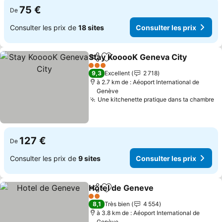
75 €
De
Consulter les prix de
18 sites
Consulter les prix
Stay KooooK Geneva City
Partager
Ajouter à mes favoris
3 Étoiles
9,3
Excellent
2 718
à 2.7 km de : Aéoport International de
Genève
Une kitchenette pratique dans ta chambre
127 €
De
Consulter les prix de
9 sites
Consulter les prix
Hotel de Geneve
Partager
Ajouter à mes favoris
2 Étoiles
8,1
Très bien
4 554
à 3.8 km de : Aéoport International de
Genève