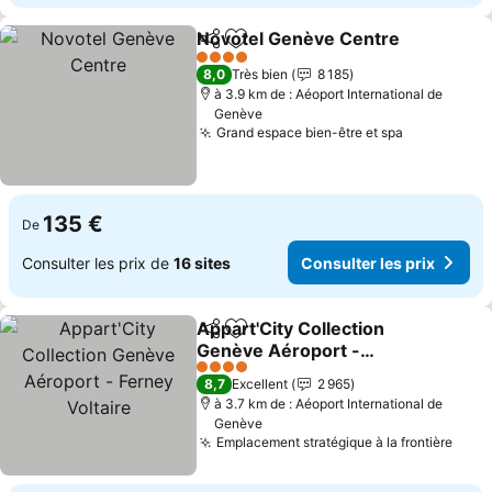
Novotel Genève Centre
Partager
Ajouter à mes favoris
4 Étoiles
8,0
Très bien
8 185
à 3.9 km de : Aéoport International de
Genève
Grand espace bien-être et spa
135 €
De
Consulter les prix de
16 sites
Consulter les prix
Appart'City Collection
Partager
Ajouter à mes favoris
Genève Aéroport -
Ferney Voltaire
4 Étoiles
8,7
Excellent
2 965
à 3.7 km de : Aéoport International de
Genève
Emplacement stratégique à la frontière