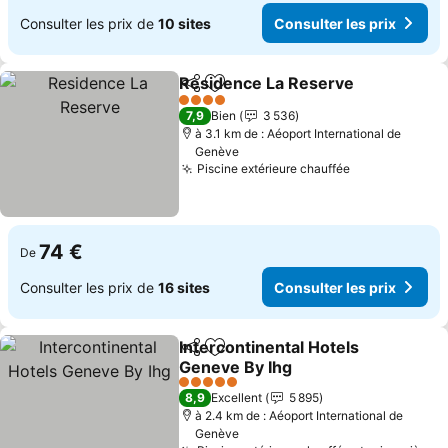
Consulter les prix de
10 sites
Consulter les prix
Residence La Reserve
Partager
Ajouter à mes favoris
4 Étoiles
7,9
Bien
3 536
à 3.1 km de : Aéoport International de
Genève
Piscine extérieure chauffée
74 €
De
Consulter les prix de
16 sites
Consulter les prix
Intercontinental Hotels
Partager
Ajouter à mes favoris
Geneve By Ihg
5 Étoiles
8,9
Excellent
5 895
à 2.4 km de : Aéoport International de
Genève