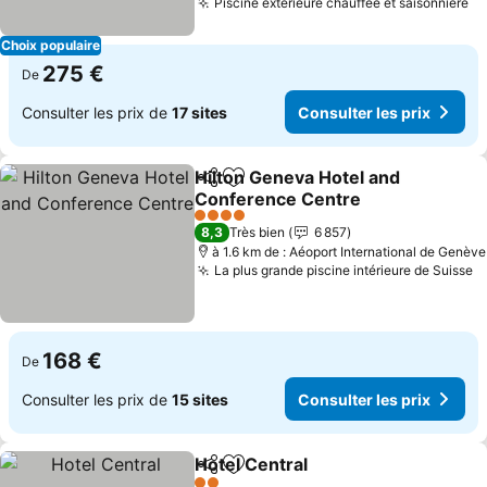
Piscine extérieure chauffée et saisonnière
Choix populaire
275 €
De
Consulter les prix de
17 sites
Consulter les prix
Hilton Geneva Hotel and
Partager
Ajouter à mes favoris
Conference Centre
4 Étoiles
8,3
Très bien
6 857
à 1.6 km de : Aéoport International de Genève
La plus grande piscine intérieure de Suisse
168 €
De
Consulter les prix de
15 sites
Consulter les prix
Hotel Central
Partager
Ajouter à mes favoris