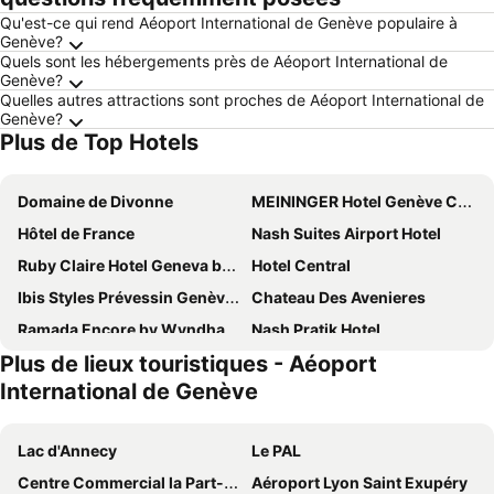
Qu'est-ce qui rend Aéoport International de Genève populaire à
Genève?
Quels sont les hébergements près de Aéoport International de
Genève?
Quelles autres attractions sont proches de Aéoport International de
Genève?
Plus de Top Hotels
Domaine de Divonne
MEININGER Hotel Genève Centre Charmilles
Hôtel de France
Nash Suites Airport Hotel
Ruby Claire Hotel Geneva by IHG
Hotel Central
Ibis Styles Prévessin Genève Aéroport
Chateau Des Avenieres
Ramada Encore by Wyndham Geneva
Nash Pratik Hotel
Plus de lieux touristiques - Aéoport
YOTEL Geneva Lake
B&B HOTEL Geneva Airport
International de Genève
Château de Bossey
Emerald Borjomi Hotel
Nash Airport Hotel
Greet Hôtel Prévessin Genève Aéroport
Lac d'Annecy
Le PAL
ibis budget Genève Aéroport
Lake Geneva Hotel
Centre Commercial la Part-Dieu
Aéroport Lyon Saint Exupéry
The Originals City, Hôtel du Mont Sion
ibis Genève Aéroport