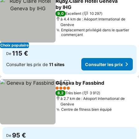
Ruby Claire Hotel Geneva
Partager
Ajouter à mes favoris
by IHG
9,0
Excellent
10 297
à 4.4 km de : Aéoport International de
Genève
Emplacement privilégié dans le quartier
commerçant
Choix populaire
115 €
De
Consulter les prix de
11 sites
Consulter les prix
Geneva by Fassbind
Partager
Ajouter à mes favoris
4 Étoiles
8,2
Très bien
3 912
à 2.7 km de : Aéoport International de
Genève
Centre de fitness bien équipé
95 €
De