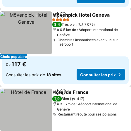
Mövenpick Hotel Geneva
Partager
Ajouter à mes favoris
5 Étoiles
8,4
Très bien
7 075
à 0.5 km de : Aéoport International de
Genève
Chambres insonorisées avec vue sur
l'aéroport
Choix populaire
117 €
De
Consulter les prix de
18 sites
Consulter les prix
Hôtel de France
Partager
Ajouter à mes favoris
7,9
Bien
417
à 3.1 km de : Aéoport International de
Genève
Restaurant réputé pour ses poissons