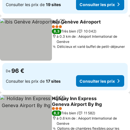
Consulter les prix de
19 sites
Consulter les prix
ibis Genève Aéroport
Partager
Ajouter à mes favoris
3 Étoiles
8,3
Très bien
10 042
à 0.3 km de : Aéoport International de
Genève
Délicieux et varié buffet de petit-déjeuner
96 €
De
Consulter les prix de
17 sites
Consulter les prix
Holiday Inn Express
Partager
Ajouter à mes favoris
Geneva Airport By Ihg
3 Étoiles
8,2
Très bien
11 582
à 0.6 km de : Aéoport International de
Genève
Options de chambres flexibles pour les