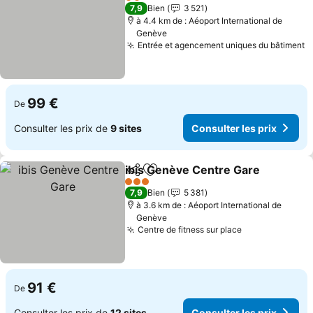
2 Étoiles
7,9
Bien
3 521
à 4.4 km de : Aéoport International de
Genève
Entrée et agencement uniques du bâtiment
99 €
De
Consulter les prix de
9 sites
Consulter les prix
ibis Genève Centre Gare
Partager
Ajouter à mes favoris
3 Étoiles
7,9
Bien
5 381
à 3.6 km de : Aéoport International de
Genève
Centre de fitness sur place
91 €
De
Consulter les prix de
12 sites
Consulter les prix