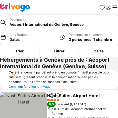
Favoris
Se con
Me
Destination
Aéoport International de Genève, Genève
Arrivée/départ
Personnes et chambres
Dates
2 personnes, 1 chambre
Trier
Filtrer
Carte
Hébergements à Genève près de : Aéoport
International de Genève (Genève, Suisse)
Ce référencement par défaut prend en compte l’intérêt probable pour
l’utilisateur, le tarif proposé et la compensation versée par les
annonceurs. Les offres ne sont pas exhaustives.
Comment fonctionne trivago
Nash Suites Airport Hotel
Partager
Ajouter à mes favoris
4 Étoiles
8,5
Excellent
11 517
à 0.3 km de : Aéoport International de
Genève