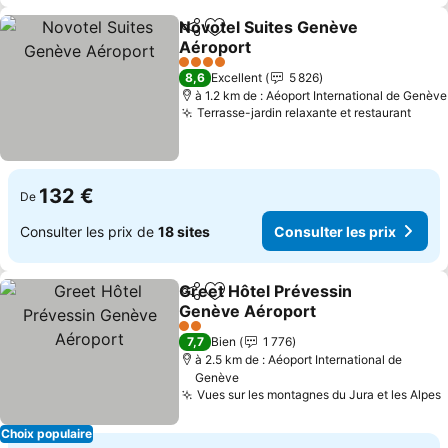
Novotel Suites Genève
Partager
Ajouter à mes favoris
Aéroport
4 Étoiles
8,6
Excellent
5 826
à 1.2 km de : Aéoport International de Genève
Terrasse-jardin relaxante et restaurant
132 €
De
Consulter les prix de
18 sites
Consulter les prix
Greet Hôtel Prévessin
Partager
Ajouter à mes favoris
Genève Aéroport
2 Étoiles
7,7
Bien
1 776
à 2.5 km de : Aéoport International de
Genève
Vues sur les montagnes du Jura et les Alpes
Choix populaire