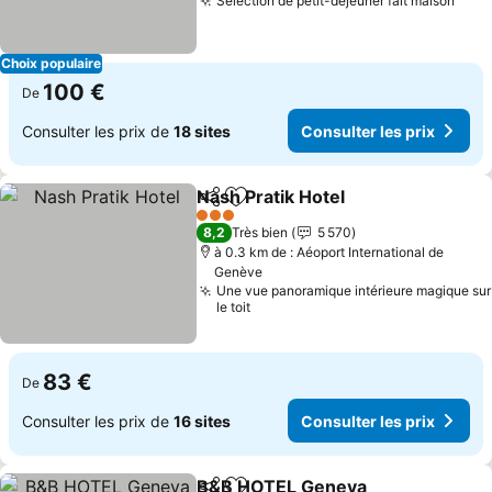
Sélection de petit-déjeuner fait maison
Choix populaire
100 €
De
Consulter les prix de
18 sites
Consulter les prix
Nash Pratik Hotel
Partager
Ajouter à mes favoris
3 Étoiles
8,2
Très bien
5 570
à 0.3 km de : Aéoport International de
Genève
Une vue panoramique intérieure magique sur
le toit
83 €
De
Consulter les prix de
16 sites
Consulter les prix
B&B HOTEL Geneva