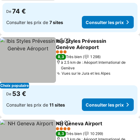
74 €
De
Consulter les prix de
7 sites
Consulter les prix
Ibis Styles Prévessin
Partager
Ajouter à mes favoris
Genève Aéroport
3 Étoiles
8,3
Très bien
1 298
à 2.5 km de : Aéoport International de
Genève
Vues sur le Jura et les Alpes
Choix populaire
53 €
De
Consulter les prix de
11 sites
Consulter les prix
NH Geneva Airport
Partager
Ajouter à mes favoris
4 Étoiles
8,3
Très bien
10 299
à 1.3 km de : Aéoport International de