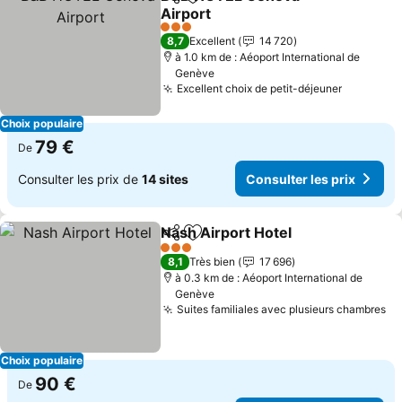
Partager
Ajouter à mes favoris
Airport
3 Étoiles
8,7
Excellent
14 720
à 1.0 km de : Aéoport International de
Genève
Excellent choix de petit-déjeuner
Choix populaire
79 €
De
Consulter les prix de
14 sites
Consulter les prix
Nash Airport Hotel
Partager
Ajouter à mes favoris
3 Étoiles
8,1
Très bien
17 696
à 0.3 km de : Aéoport International de
Genève
Suites familiales avec plusieurs chambres
Choix populaire
90 €
De