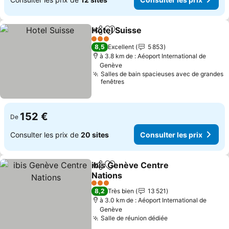
Hotel Suisse
Partager
Ajouter à mes favoris
3 Étoiles
8,5
Excellent
5 853
à 3.8 km de : Aéoport International de
Genève
Salles de bain spacieuses avec de grandes
fenêtres
152 €
De
Consulter les prix de
20 sites
Consulter les prix
ibis Genève Centre
Partager
Ajouter à mes favoris
Nations
3 Étoiles
8,2
Très bien
13 521
à 3.0 km de : Aéoport International de
Genève
Salle de réunion dédiée