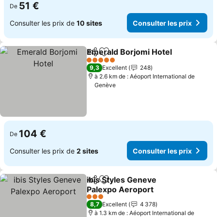
51 €
De
Consulter les prix de
10 sites
Consulter les prix
Emerald Borjomi Hotel
Partager
Ajouter à mes favoris
5 Étoiles
9,3
Excellent
248
à 2.6 km de : Aéoport International de
Genève
104 €
De
Consulter les prix de
2 sites
Consulter les prix
ibis Styles Geneve
Partager
Ajouter à mes favoris
Palexpo Aeroport
3 Étoiles
8,7
Excellent
4 378
à 1.3 km de : Aéoport International de