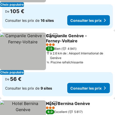
Choix populaire
105 €
De
Consulter les prix de
16 sites
Consulter les prix
Campanile Genève -
Partager
Ajouter à mes favoris
Ferney-Voltaire
3 Étoiles
7,5
Bien
4 941
à 2.6 km de : Aéoport International de
Genève
Piscine rafraîchissante
Choix populaire
56 €
De
Consulter les prix de
9 sites
Consulter les prix
Hotel Bernina Genève
Partager
Ajouter à mes favoris
3 Étoiles
9,0
Excellent
5 817