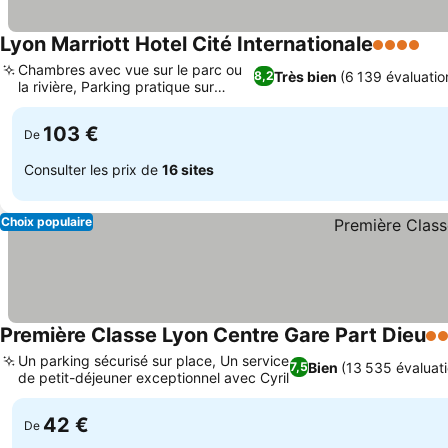
Lyon Marriott Hotel Cité Internationale
4 Étoiles
Con
Chambres avec vue sur le parc ou
Très bien
(6 139 évaluatio
8,2
la rivière, Parking pratique sur
Consulter les prix
place
103 €
De
Consulter les prix de
16 sites
Choix populaire
Première Classe Lyon Centre Gare Part Dieu
2 É
Un parking sécurisé sur place, Un service
Bien
(13 535 évaluat
7,5
de petit-déjeuner exceptionnel avec Cyril
Consulter les prix
42 €
De