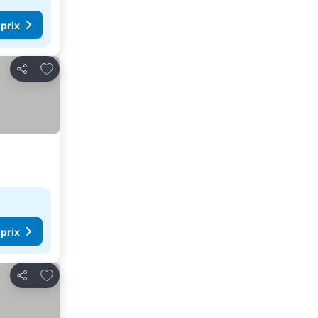
 prix
Ajouter à mes favoris
Partager
 prix
Ajouter à mes favoris
Partager