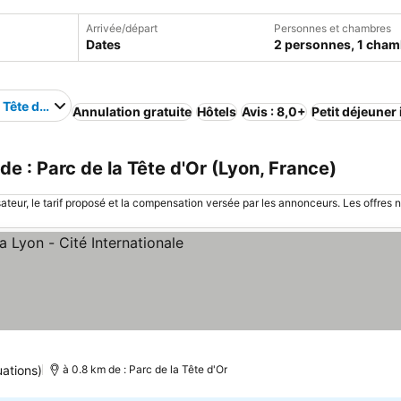
Arrivée/départ
Personnes et chambres
Dates
2 personnes, 1 cham
 Tête d'Or
Annulation gratuite
Hôtels
Avis : 8,0+
Petit déjeuner
e : Parc de la Tête d'Or (Lyon, France)
sateur, le tarif proposé et la compensation versée par les annonceurs. Les offres 
s
onsulter les prix
uations)
à 0.8 km de : Parc de la Tête d'Or