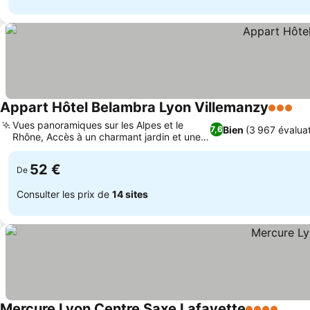
Appart Hôtel Belambra Lyon Villemanzy
3 Étoile
Co
Vues panoramiques sur les Alpes et le
Bien
(3 967 évalua
7,6
Rhône, Accès à un charmant jardin et une
Consulter les prix
terrasse
52 €
De
Consulter les prix de
14 sites
Mercure Lyon Centre Saxe Lafayette