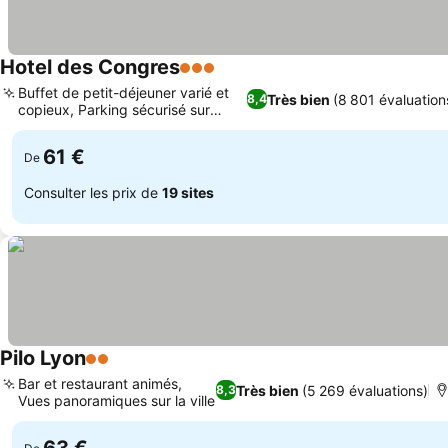
Hotel des Congres
3 Étoiles
Consulter les prix
Buffet de petit-déjeuner varié et
Très bien
(8 801 évaluation
8,4
copieux, Parking sécurisé sur
Consulter les prix
place
61 €
De
Consulter les prix de
19 sites
Pilo Lyon
2 Étoiles
Consulter les prix
Bar et restaurant animés,
Très bien
(5 269 évaluations)
8,3
Vues panoramiques sur la ville
Consulter les prix