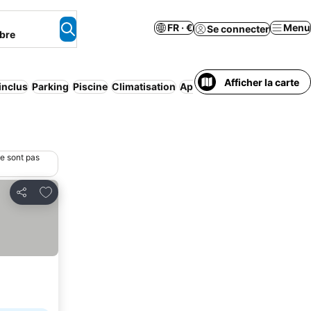
FR · €
Menu
Se connecter
bre
Afficher la carte
 inclus
Parking
Piscine
Climatisation
Appart’hôtel
Wi-Fi
Animau
ne sont pas
Ajouter à mes favoris
Partager