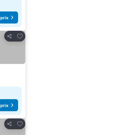
 prix
Ajouter à mes favoris
Partager
 prix
Ajouter à mes favoris
Partager