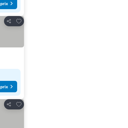
 prix
Ajouter à mes favoris
Partager
 prix
Ajouter à mes favoris
Partager