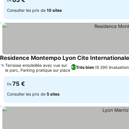
63 €
De
Consulter les prix de
10 sites
Residence Montempo Lyon Cite International
Terrasse ensoleillée avec vue sur
Très bien
(9 390 évaluation
8,1
le parc, Parking pratique sur place
Consulter les prix
75 €
De
Consulter les prix de
5 sites