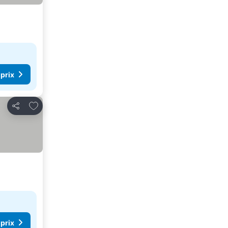
 prix
Ajouter à mes favoris
Partager
 prix