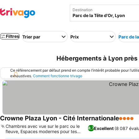
Destination
Filtres
Trier par
Prix
Parc de la
Hébergements à Lyon près d
Ce référencement par défaut prend en compte l’intérêt probable pour l’utili
exhaustives.
Comment fonctionne trivago
Crowne Plaza Lyon - Cité Internationale
4 Étoile
C
Chambres avec vue sur le parc ou le
Excellent
(8 087 éval
8,7
fleuve, Espaces modernes pour tes
Consulter les prix
événements