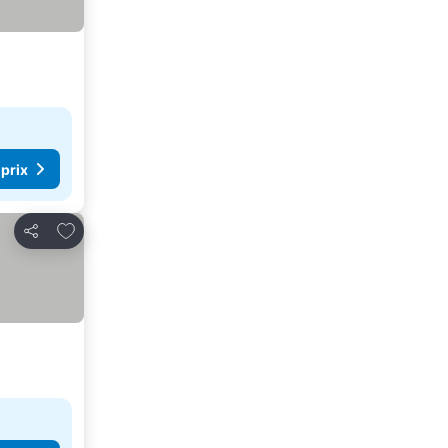
 prix
Ajouter à mes favoris
Partager