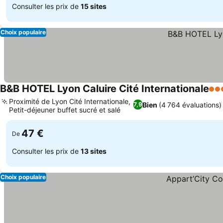
Consulter les prix de
15 sites
Choix populaire
B&B HOTEL Lyon Caluire Cité Internationale
3 É
Proximité de Lyon Cité Internationale,
Bien
(4 764 évaluations)
7,9
Petit-déjeuner buffet sucré et salé
Consulter les prix
47 €
De
Consulter les prix de
13 sites
Choix populaire