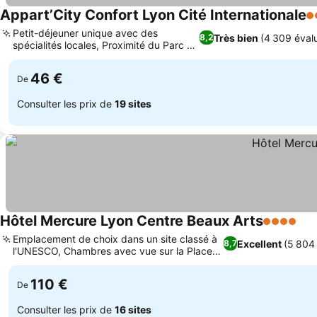
Appart’City Confort Lyon Cité Internationale
3 
Petit-déjeuner unique avec des
Très bien
(4 309 éval
8,2
spécialités locales, Proximité du Parc de
Consulter les prix
la Tête d'Or
46 €
De
Consulter les prix de
19 sites
Hôtel Mercure Lyon Centre Beaux Arts
4 Étoiles
Con
Emplacement de choix dans un site classé à
Excellent
(5 804 
8,7
l'UNESCO, Chambres avec vue sur la Place
Consulter les prix
des Jacobins
110 €
De
Consulter les prix de
16 sites