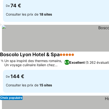
74 €
De
Consulter les prix de
18 sites
Boscolo Lyon Hotel & Spa
5 Étoiles
Consulter les prix
Un spa inspiré des thermes romains,
Excellent
(5 262 évaluat
8,5
Un voyage culinaire italien chez
Consulter les prix
Angelo
144 €
De
Consulter les prix de
15 sites
Choix populaire