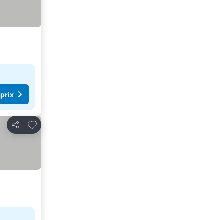
 prix
Ajouter à mes favoris
Partager