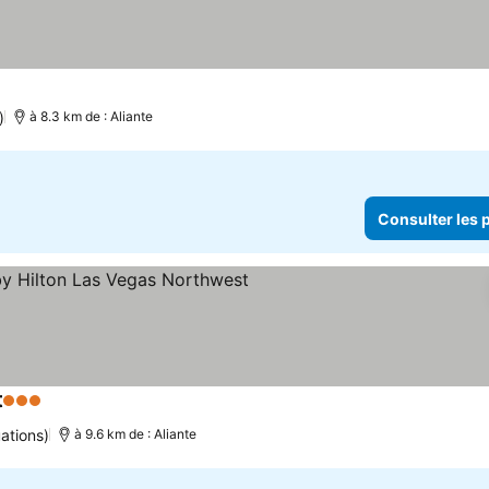
)
à 8.3 km de : Aliante
Consulter les p
t
3 Étoiles
ations)
à 9.6 km de : Aliante