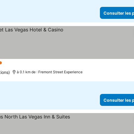
Consulter les p
iles
ions)
à 0.1 km de : Fremont Street Experience
Consulter les p