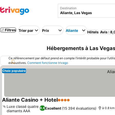
Destination
Filtres
Trier par
Prix
Aliante
Hôtels
Avis : 8
Hébergements à Las Vegas 
Ce référencement par défaut prend en compte l’intérêt probable pour l’utili
exhaustives.
Comment fonctionne trivago
Choix populaire
Aliante Casino + Hotel
4 Étoiles
Luxe classé quatre
Excellent
(15 394 évaluations)
8,6
à 0.8 km 
diamants AAA