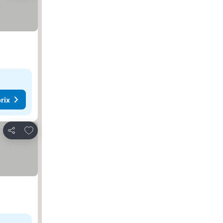
rix
Ajouter à mes favoris
Partager