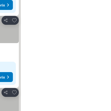
rix
Ajouter à mes favoris
Partager
rix
Ajouter à mes favoris
Partager