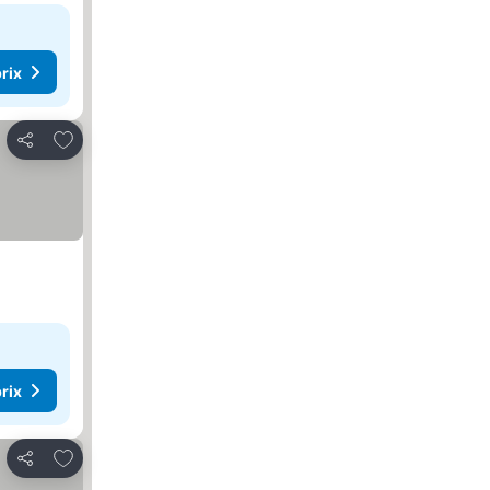
rix
Ajouter à mes favoris
Partager
rix
Ajouter à mes favoris
Partager