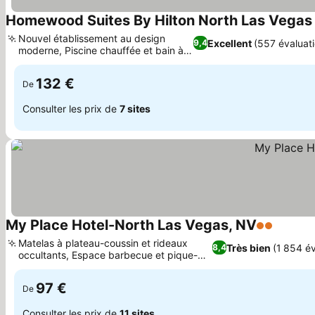
Homewood Suites By Hilton North Las Vega
Nouvel établissement au design
Excellent
(557 évaluat
9,4
moderne, Piscine chauffée et bain à
remous
132 €
De
Consulter les prix de
7 sites
My Place Hotel-North Las Vegas, NV
2 Étoiles
Matelas à plateau-coussin et rideaux
Très bien
(1 854 év
8,4
occultants, Espace barbecue et pique-
nique extérieur
97 €
De
Consulter les prix de
11 sites