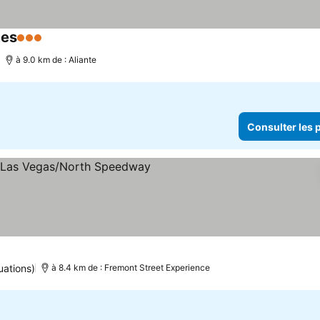
tes
3 Étoiles
à 9.0 km de : Aliante
Consulter les p
iles
uations)
à 8.4 km de : Fremont Street Experience