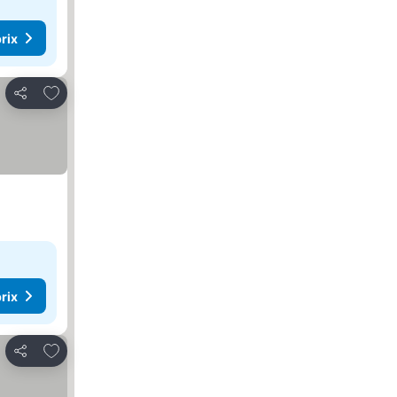
rix
Ajouter à mes favoris
Partager
rix
Ajouter à mes favoris
Partager