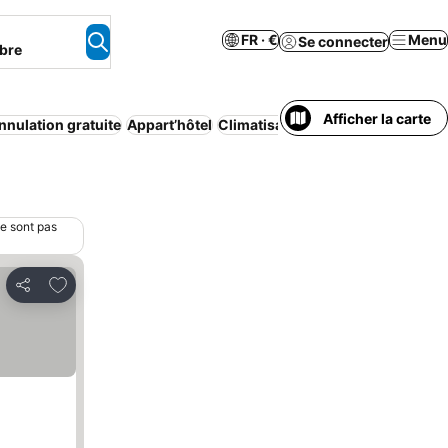
FR · €
Menu
Se connecter
bre
Afficher la carte
nnulation gratuite
Appart’hôtel
Climatisation
Wi-Fi
Restaurant
ne sont pas
Ajouter à mes favoris
Partager