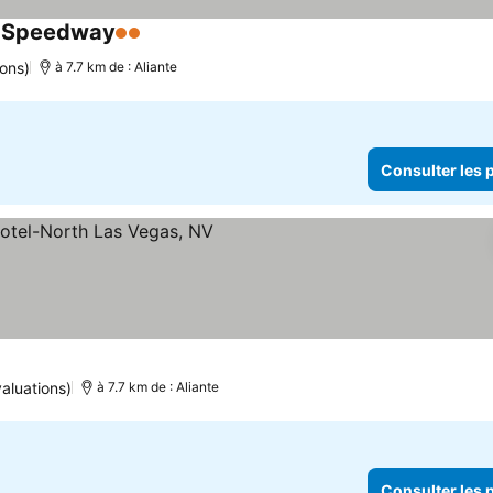
s Speedway
2 Étoiles
ions)
à 7.7 km de : Aliante
Consulter les p
aluations)
à 7.7 km de : Aliante
Consulter les p