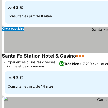
83 €
De
Consulter les prix de
8 sites
Choix populaire
Santa Fe Station Hotel & Casino
3 Étoiles
Expériences culinaires diverses,
Très bien
(17 299 évaluatio
8,0
Piscine et bain à remous
relaxants
63 €
De
Consulter les prix de
14 sites