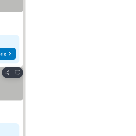
rix
Ajouter à mes favoris
Partager