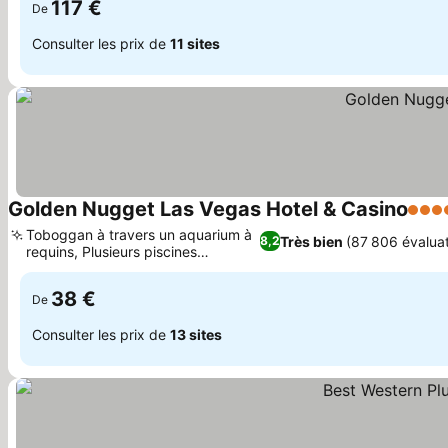
117 €
De
Consulter les prix de
11 sites
Golden Nugget Las Vegas Hotel & Casino
4 Éto
Toboggan à travers un aquarium à
Très bien
(87 806 évaluat
8,2
requins, Plusieurs piscines
extérieures
38 €
De
Consulter les prix de
13 sites