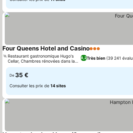
Four Queens Hotel and Casino
3 Étoiles
Restaurant gastronomique Hugo's
Très bien
(39 241 évalu
8,2
Cellar, Chambres rénovées dans la
tour sud
35 €
De
Consulter les prix de
14 sites