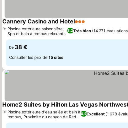
Cannery Casino and Hotel
3 Étoiles
Piscine extérieure saisonnière,
Très bien
(14 271 évaluations
8,2
Spa et bain à remous relaxants
38 €
De
Consulter les prix de
15 sites
Home2 Suites by Hilton Las Vegas Northwes
Piscine extérieure d'eau salée et bain à
Excellent
(1 678 évalu
8,9
remous, Proximité du canyon de Red
Rock