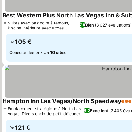
Best Western Plus North Las Vegas Inn & Sui
Suites avec baignoire à remous,
Bien
(3 027 évaluations)
7,9
Piscine intérieure avec accès
extérieur
105 €
De
Consulter les prix de
10 sites
Hampton Inn Las Vegas/North Speedway
3 Éto
Emplacement stratégique à North Las
Excellent
(2 405 éval
8,6
Vegas, Divers choix de petit-déjeuner
chaud
121 €
De