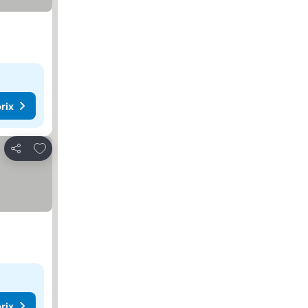
rix
Ajouter à mes favoris
Partager
rix