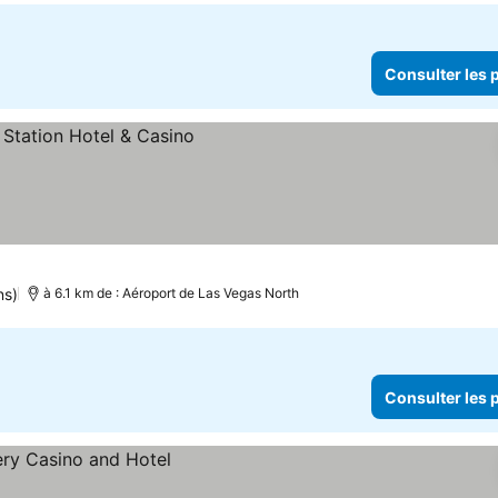
Consulter les p
ns)
à 6.1 km de : Aéroport de Las Vegas North
Consulter les p