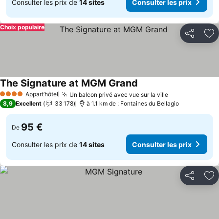
Consulter les prix de
14 sites
Consulter les prix
Choix populaire
Partager
Aj
The Signature at MGM Grand
Consulter les prix
Appart’hôtel
Un balcon privé avec vue sur la ville
Consulter les 
4 Étoiles
8,9
Excellent
33 178
à 1.1 km de : Fontaines du Bellagio
95 €
De
Consulter les prix de
14 sites
Consulter les prix
Partager
Aj