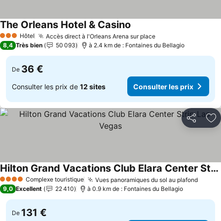
The Orleans Hotel & Casino
Consulter les prix
Hôtel
Accès direct à l'Orleans Arena sur place
Consulter les prix
3 Étoiles
8,4
Très bien
50 093
à 2.4 km de : Fontaines du Bellagio
36 €
De
Consulter les prix de
12 sites
Consulter les prix
Partager
Aj
Hilton Grand Vacations Club Elara Center Strip Las Vegas
Consulter les prix
Complexe touristique
Vues panoramiques du sol au plafond
Consul
4 Étoiles
9,0
Excellent
22 410
à 0.9 km de : Fontaines du Bellagio
131 €
De