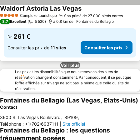
Waldorf Astoria Las Vegas
Consulter les prix
Complexe touristique
Spa primé de 27 000 pieds carrés
Consult
5 Étoiles
8,7
Excellent
5 520
à 0.8 km de : Fontaines du Bellagio
261 €
De
Consulter les prix de
11 sites
Consulter les prix
Voir plus
Les prix et les disponibilités que nous recevons des sites de
réservation changent constamment. Par conséquent, il se peut que
l’offre affichée sur trivago ne soit pas la même que celle du site de
réservation.
Fontaines du Bellagio (Las Vegas, Etats-Unis)
Contact
3600 S. Las Vegas Boulevard
,
89109
,
Téléphone
:
+1(702)6937111
|
Site officiel
Fontaines du Bellagio : les questions
fréquemment posées