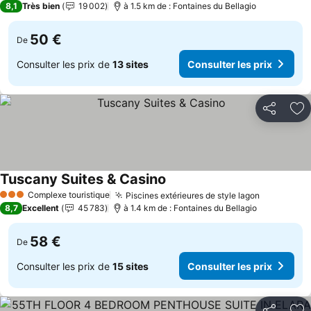
8,1
Très bien
19 002
à 1.5 km de : Fontaines du Bellagio
50 €
De
Consulter les prix de
13 sites
Consulter les prix
Partager
Aj
Tuscany Suites & Casino
Consulter les prix
Complexe touristique
Piscines extérieures de style lagon
Consulter 
3 Étoiles
8,7
Excellent
45 783
à 1.4 km de : Fontaines du Bellagio
58 €
De
Consulter les prix de
15 sites
Consulter les prix