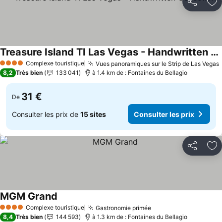
Partager
Aj
Treasure Island TI Las Vegas - Handwritten Collection
Consulter les prix
Complexe touristique
Vues panoramiques sur le Strip de Las Vegas
4 Étoiles
8,2
Très bien
133 041
à 1.4 km de : Fontaines du Bellagio
31 €
De
Consulter les prix de
15 sites
Consulter les prix
Partager
Aj
MGM Grand
Consulter les prix
Complexe touristique
Gastronomie primée
Consulter les prix
4 Étoiles
8,4
Très bien
144 593
à 1.3 km de : Fontaines du Bellagio