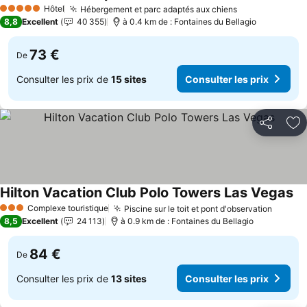
Consulter les prix
Hôtel
Hébergement et parc adaptés aux chiens
Consulter les
5 Étoiles
8,8
Excellent
40 355
à 0.4 km de : Fontaines du Bellagio
73 €
De
Consulter les prix de
15 sites
Consulter les prix
Partager
Aj
Hilton Vacation Club Polo Towers Las Vegas
Co
Complexe touristique
Piscine sur le toit et pont d'observation
Consult
3 Étoiles
8,5
Excellent
24 113
à 0.9 km de : Fontaines du Bellagio
84 €
De
Consulter les prix de
13 sites
Consulter les prix