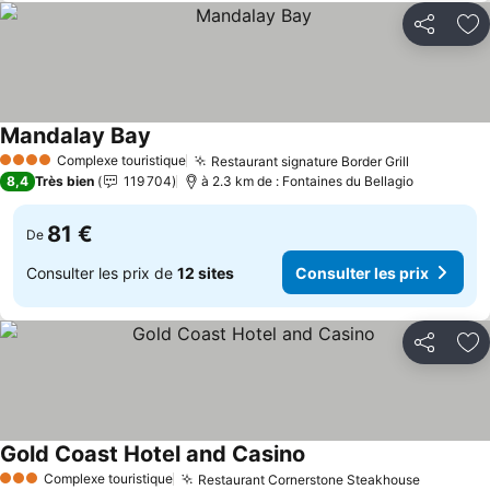
Partager
Aj
Mandalay Bay
Consulter les prix
Complexe touristique
Restaurant signature Border Grill
Consulter 
4 Étoiles
8,4
Très bien
119 704
à 2.3 km de : Fontaines du Bellagio
81 €
De
Consulter les prix de
12 sites
Consulter les prix
Partager
Aj
Gold Coast Hotel and Casino
Consulter les prix
Complexe touristique
Restaurant Cornerstone Steakhouse
Consulte
3 Étoiles