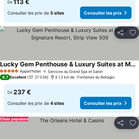
113 €
De
Consulter les prix de
5 sites
Consulter les prix
Partager
Aj
Lucky Gem Penthouse & Luxury Suites at MGM Signature Resort, Strip View 509
Consulter les prix
Appart’hôtel
Services du Grand Spa et Salon
Consulter les p
5 Étoiles
8,7
Excellent
27 036
à 1.2 km de : Fontaines du Bellagio
237 €
De
Consulter les prix de
4 sites
Consulter les prix
Choix populaire
Partager
Aj