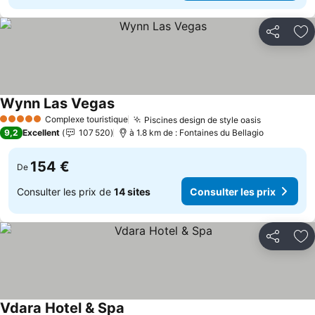
Partager
Aj
Wynn Las Vegas
Consulter les prix
Complexe touristique
Piscines design de style oasis
Consulter 
5 Étoiles
9,2
Excellent
107 520
à 1.8 km de : Fontaines du Bellagio
154 €
De
Consulter les prix de
14 sites
Consulter les prix
Partager
Aj
Vdara Hotel & Spa