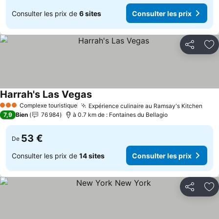
Consulter les prix de
6 sites
Consulter les prix
Partager
Aj
Harrah's Las Vegas
Consulter les prix
Complexe touristique
Expérience culinaire au Ramsay's Kitchen
Cons
3 Étoiles
7,9
Bien
76 984
à 0.7 km de : Fontaines du Bellagio
53 €
De
Consulter les prix de
14 sites
Consulter les prix
Partager
Aj