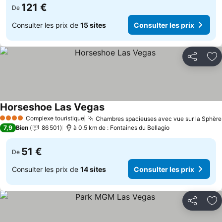
121 €
De
Consulter les prix de
15 sites
Consulter les prix
Partager
Aj
Horseshoe Las Vegas
Consulter les prix
Complexe touristique
Chambres spacieuses avec vue sur la Sphère
4 Étoiles
7,9
Bien
86 501
à 0.5 km de : Fontaines du Bellagio
51 €
De
Consulter les prix de
14 sites
Consulter les prix
Partager
Aj