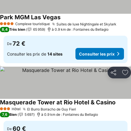
Park MGM Las Vegas
Consulter les prix
Complexe touristique
Suites de luxe Nightingale et Skylark
Consul
4 Étoiles
8,4
Très bien
65 959
à 0.9 km de : Fontaines du Bellagio
72 €
De
Consulter les prix de
14 sites
Consulter les prix
Partager
Aj
Masquerade Tower at Rio Hotel & Casino
Consult
Hôtel
El Burro Borracho de Guy Fieri
Consulter les prix
3 Étoiles
7,6
Bien
5 697
à 0.9 km de : Fontaines du Bellagio
60 €
De