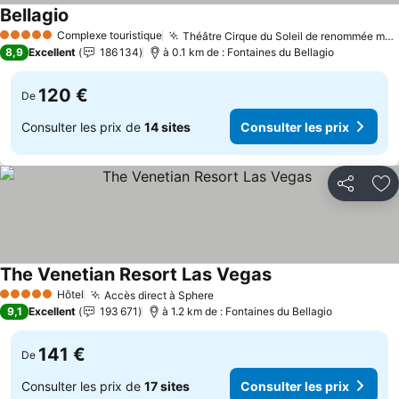
Bellagio
Consulter les prix
Complexe touristique
Théâtre Cirque du Soleil de renommée mondiale
5 Étoiles
8,9
Excellent
186 134
à 0.1 km de : Fontaines du Bellagio
120 €
De
Consulter les prix de
14 sites
Consulter les prix
Partager
Aj
The Venetian Resort Las Vegas
Consulter les prix
Hôtel
Accès direct à Sphere
Consulter les prix
5 Étoiles
9,1
Excellent
193 671
à 1.2 km de : Fontaines du Bellagio
141 €
De
Consulter les prix de
17 sites
Consulter les prix