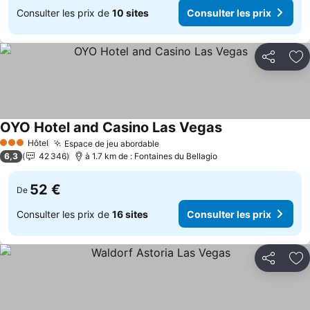
Consulter les prix de
10 sites
Consulter les prix
Partager
Aj
OYO Hotel and Casino Las Vegas
Consulter les pri
Hôtel
Espace de jeu abordable
Consulter les prix
3 Étoiles
6,3
42 346
à 1.7 km de : Fontaines du Bellagio
52 €
De
Consulter les prix de
16 sites
Consulter les prix
Partager
Aj