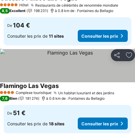
Consulter les prix
Hôtel
Restaurants de célébrités de renommée mondiale
Consult
5 Étoiles
8,5
Excellent
198 231
à 0.8 km de : Fontaines du Bellagio
104 €
De
Consulter les prix de
11 sites
Consulter les prix
Partager
Aj
Flamingo Las Vegas
Consulter les prix
Complexe touristique
Un habitat luxuriant et des jardins
Consulter
4 Étoiles
7,6
Bien
181 274
à 0.6 km de : Fontaines du Bellagio
51 €
De
Consulter les prix de
18 sites
Consulter les prix