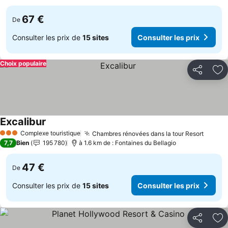
67 €
De
Consulter les prix de
15 sites
Consulter les prix
Choix populaire
Partager
Aj
Excalibur
Consulter les prix
Complexe touristique
Chambres rénovées dans la tour Resort
Consul
3 Étoiles
7,7
Bien
195 780
à 1.6 km de : Fontaines du Bellagio
47 €
De
Consulter les prix de
15 sites
Consulter les prix
Partager
Aj