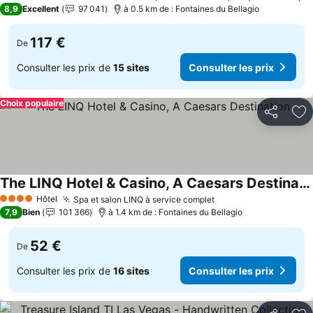
5 Étoiles
8,9
Excellent
97 041
à 0.5 km de : Fontaines du Bellagio
117 €
De
Consulter les prix de
15 sites
Consulter les prix
Choix populaire
Partager
Aj
The LINQ Hotel & Casino, A Caesars Destination
Consulter les prix
Hôtel
Spa et salon LINQ à service complet
Consulter les prix
4 Étoiles
7,9
Bien
101 366
à 1.4 km de : Fontaines du Bellagio
52 €
De
Consulter les prix de
16 sites
Consulter les prix