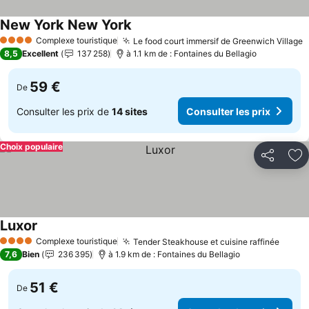
New York New York
Consulter les prix
Complexe touristique
Le food court immersif de Greenwich Village
C
4 Étoiles
8,5
Excellent
137 258
à 1.1 km de : Fontaines du Bellagio
59 €
De
Consulter les prix de
14 sites
Consulter les prix
Choix populaire
Partager
Aj
Luxor
Consulter les prix
Complexe touristique
Tender Steakhouse et cuisine raffinée
Consu
4 Étoiles
7,6
Bien
236 395
à 1.9 km de : Fontaines du Bellagio
51 €
De