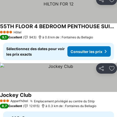
Partager
Aj
55TH FLOOR 4 BEDROOM PENTHOUSE SUITE IN ELARA HILTON FOR 12
Consulter les prix
Hôtel
4 Étoiles
9,1
Excellent
943
à 0.6 km de : Fontaines du Bellagio
Sélectionnez des dates pour voir
Consulter les prix
les prix exacts
Partager
Aj
Jockey Club
Consulter les prix
Appart’hôtel
Emplacement privilégié au centre du Strip
Consulter l
3 Étoiles
8,7
Excellent
12 615
à 0.3 km de : Fontaines du Bellagio