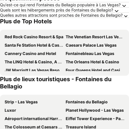
Qu'est-ce qui rend Fontaines du Bellagio populaire à Las Vegas?
Quels sont les hébergements près de Fontaines du Bellagio?
Quelles autres attractions sont proches de Fontaines du Bellagio?
Plus de Top Hotels
Red Rock Casino Resort & Spa
The Venetian Resort Las Vegas
Santa Fe Station Hotel & Casino
Caesars Palace Las Vegas
Cannery Casino and Hotel
Fontainebleau Las Vegas
The LINQ Hotel & Casino, A Caesars Destination
The Orleans Hotel & Casino
JW Marriott Las Vegas Resort & Spa
Four Queens Hotel and Casino
Plus de lieux touristiques - Fontaines du
Masquerade Tower at Rio Hotel & Casino
The Palazzo at The Venetian
Bellagio
Sunset Station Hotel & Casino
Plaza Hotel & Casino
Circa Resort & Casino - Adults Only
The Berkley, Las Vegas
Strip - Las Vegas
Fontaines du Bellagio
Best Western Plus Henderson Hotel
OYO Hotel and Casino Las Vegas
Luxor
Planet Hollywood - Las Vegas
Main Street Station Casino Brewery Hotel
Vdara Hotel & Spa
Aéroport international Harry Reid
Eiffel Tower Experience - Paris Las Vegas
California Hotel and Casino
Durango Casino & Resort
The Colosseum at Caesars Palace
Treasure Island
Downtown Grand Hotel & Casino
Element by Marriott Las Vegas Symphony Park