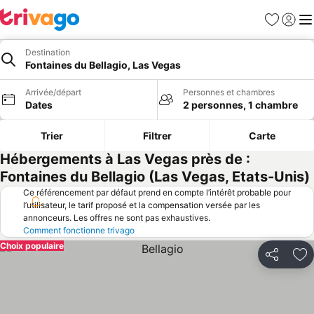
Favoris
Se con
Me
Destination
Fontaines du Bellagio, Las Vegas
Arrivée/départ
Personnes et chambres
Dates
2 personnes, 1 chambre
Trier
Filtrer
Carte
Hébergements à Las Vegas près de :
Fontaines du Bellagio (Las Vegas, Etats-Unis)
Ce référencement par défaut prend en compte l’intérêt probable pour
l’utilisateur, le tarif proposé et la compensation versée par les
annonceurs. Les offres ne sont pas exhaustives.
Comment fonctionne trivago
Choix populaire
Partager
Aj