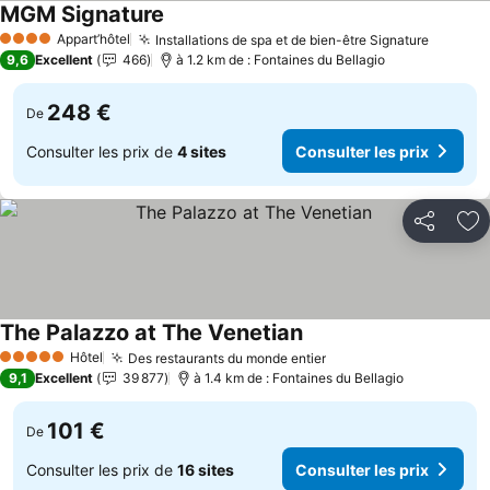
MGM Signature
Consulter les prix
Appart’hôtel
Installations de spa et de bien-être Signature
Consult
4 Étoiles
9,6
Excellent
466
à 1.2 km de : Fontaines du Bellagio
248 €
De
Consulter les prix de
4 sites
Consulter les prix
Partager
Aj
The Palazzo at The Venetian
Consulter les prix
Hôtel
Des restaurants du monde entier
Consulter les prix
5 Étoiles
9,1
Excellent
39 877
à 1.4 km de : Fontaines du Bellagio
101 €
De
Consulter les prix de
16 sites
Consulter les prix