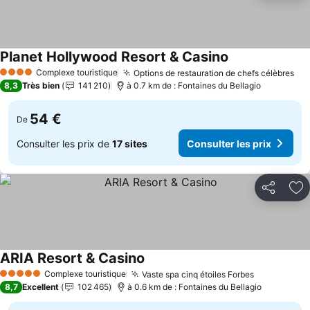
Planet Hollywood Resort & Casino
Consulter les pr
Complexe touristique
Options de restauration de chefs célèbres
Con
4 Étoiles
8,3
Très bien
141 210
à 0.7 km de : Fontaines du Bellagio
54 €
De
Consulter les prix de
17 sites
Consulter les prix
Partager
Aj
ARIA Resort & Casino
Consulter les prix
Complexe touristique
Vaste spa cinq étoiles Forbes
Consulter l
5 Étoiles
8,7
Excellent
102 465
à 0.6 km de : Fontaines du Bellagio