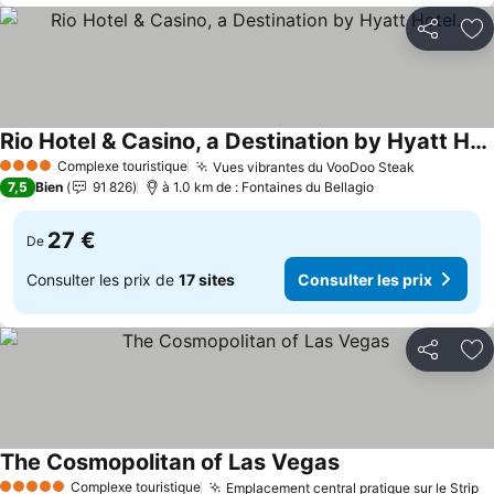
Partager
Aj
Rio Hotel & Casino, a Destination by Hyatt Hotel.
Consulter les prix
Complexe touristique
Vues vibrantes du VooDoo Steak
Consulter
4 Étoiles
7,5
Bien
91 826
à 1.0 km de : Fontaines du Bellagio
27 €
De
Consulter les prix de
17 sites
Consulter les prix
Partager
Aj
The Cosmopolitan of Las Vegas
Consulter les prix
Complexe touristique
Emplacement central pratique sur le Strip
Co