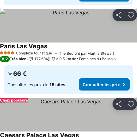
Partager
Aj
Paris Las Vegas
Consulter les prix
Complexe touristique
The Bedford par Martha Stewart
Consulter 
4 Étoiles
8,2
Très bien
177 694
à 0.5 km de : Fontaines du Bellagio
66 €
De
Consulter les prix de
15 sites
Consulter les prix
Choix populaire
Partager
Aj
Caesars Palace Las Vegas