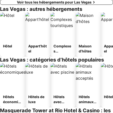
Voir tous les hébergements pour Las Vegas
Las Vegas : autres hébergements
Hôtel
Appart’hôt
Complexe
Maison
Appa
el
s
d’hôtes
el
touristique
Las Vegas : catégories d’hôtels populaires
s
Hôtels
Hôtels de
Hôtels
Hôtels
Hôtel
économiq
luxe
avec
animaux
ues
piscine
acceptés
Masquerade Tower at Rio Hotel & Casino : les