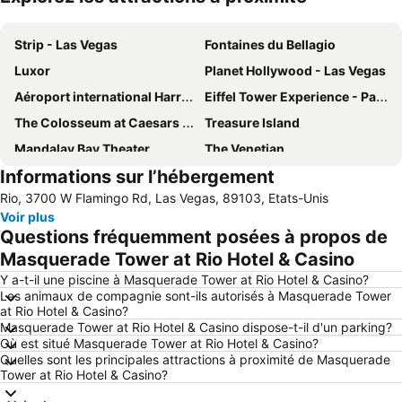
Agrandir la carte
Strip - Las Vegas
Fontaines du Bellagio
Luxor
Planet Hollywood - Las Vegas
Aéroport international Harry Reid
Eiffel Tower Experience - Paris Las Vegas
The Colosseum at Caesars Palace
Treasure Island
Mandalay Bay Theater
The Venetian
Informations sur l’hébergement
Fremont Street Experience
Bellagio Conservatory and Botanical Garden
Rio, 3700 W Flamingo Rd, Las Vegas, 89103, Etats-Unis
SWISS WATCH BY JCK
Rio Las Vegas
Voir plus
Flamingo Showroom
Centre des Congrès de Las Vegas
Questions fréquemment posées à propos de
Quartier Downtown
Eiffel Tower
Masquerade Tower at Rio Hotel & Casino
The Toller Coaster - New York New York
Buca di Beppo - Excalibur
Y a-t-il une piscine à Masquerade Tower at Rio Hotel & Casino?
Les animaux de compagnie sont-ils autorisés à Masquerade Tower
Tour Stratosphère
Sahara Paradise Plaza
at Rio Hotel & Casino?
Masquerade Tower at Rio Hotel & Casino dispose-t-il d'un parking?
Aéroport de Las Vegas North
Via Bellagio
Où est situé Masquerade Tower at Rio Hotel & Casino?
The D Las Vegas
Wynn Esplanade shops
Quelles sont les principales attractions à proximité de Masquerade
Tower at Rio Hotel & Casino?
NIGHTCLUB & BAR - BEVERAGE AND FOOD SHOW
Aire Nationale de Conservation de Red Rock Canyon