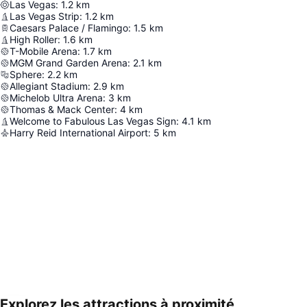
Las Vegas
:
1.2
km
Las Vegas Strip
:
1.2
km
Caesars Palace / Flamingo
:
1.5
km
High Roller
:
1.6
km
T-Mobile Arena
:
1.7
km
MGM Grand Garden Arena
:
2.1
km
Sphere
:
2.2
km
Allegiant Stadium
:
2.9
km
Michelob Ultra Arena
:
3
km
Thomas & Mack Center
:
4
km
Welcome to Fabulous Las Vegas Sign
:
4.1
km
Harry Reid International Airport
:
5
km
Explorez les attractions à proximité