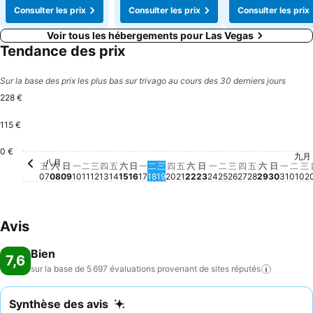
Consulter les prix
Consulter les prix
Consulter les prix
Voir tous les hébergements pour Las Vegas
Tendance des prix
Sur la base des prix les plus bas sur trivago au cours des 30 derniers jours
228 €
115 €
星期日, 八月 09
114 €
0 €
星期三, 八月 26
97 €
星期二, 八月 25
95 €
星期六, 八
91 €
星期六, 八月 15
79 €
星期六, 八月 22
79 €
星期五, 八月 14
76 €
星期五, 八月 21
76 €
九月
星期五, 八月
71 €
星期四, 八月 2
69 €
星期一, 八月 10
67 €
星期三, 八月 12
67 €
星期三, 八月 19
67 €
星期四, 八月 20
67 €
星期日, 
67 €
星期一
67 €
星期
67 
星
6
星期二, 八月 11
65 €
星期四, 八月 13
66 €
星期日, 八月 16
66 €
星期一, 八月 17
66 €
星期二, 八月 18
60 €
星期日, 八月 23
61 €
星期一, 八月 24
61 €
八月
星期五, 八月 07
Aucun prix disponible à cette date
星期六, 八月 08
Aucun prix disponible à cette date
五
六
日
一
二
三
四
五
六
日
一
二
三
四
五
六
日
一
二
三
四
五
六
日
一
二
三
07
08
09
10
11
12
13
14
15
16
17
18
19
20
21
22
23
24
25
26
27
28
29
30
31
01
02
Avis
Bien
7,6
sur la base de 5 697 évaluations provenant de sites
réputés
Synthèse des avis