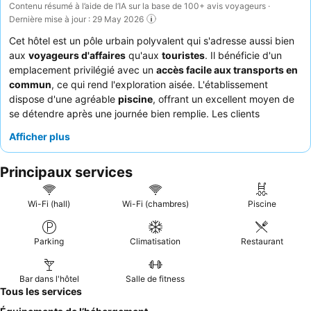
Contenu résumé à l’aide de l’IA sur la base de 100+ avis voyageurs ·
Dernière mise à jour : 29 May 2026
Cet hôtel est un pôle urbain polyvalent qui s'adresse aussi bien
aux
voyageurs d'affaires
qu'aux
touristes
. Il bénéficie d'un
emplacement privilégié avec un
accès facile aux transports en
commun
, ce qui rend l'exploration aisée. L'établissement
dispose d'une agréable
piscine
, offrant un excellent moyen de
se détendre après une journée bien remplie. Les clients
apprécient constamment le
personnel aimable et
Afficher plus
professionnel
et la commodité des diverses
options de
restauration sur place
. Pour un séjour plus confortable, pensez
Principaux services
à demander une chambre dans une
section rénovée
afin
d'éviter les meubles démodés.
Wi-Fi (hall)
Wi-Fi (chambres)
Piscine
Parking
Climatisation
Restaurant
Bar dans l'hôtel
Salle de fitness
Tous les services