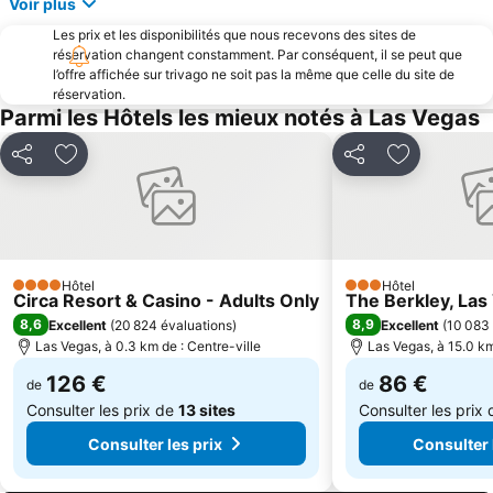
Voir plus
Barrage Hoover
INTERNATIONAL CES
Les prix et les disponibilités que nous recevons des sites de
Harrah's Showroom
The Fashion Show Mall
réservation changent constamment. Par conséquent, il se peut que
The Grand Canal Shoppes
Paradise
l’offre affichée sur trivago ne soit pas la même que celle du site de
réservation.
Musée de la Découverte pour enfants
Montecito Marketplace I & II
Parmi les Hôtels les mieux notés à Las Vegas
AAPEX
SHOT SHOW
Partager
Ajouter à mes favoris
Partager
Ajouter à m
Inn Zone Flamingo
Hard Rock Café Las Vegas Strip
Century Orleans 18 Movie Theater at Orleans Casino
Stratosphere Theater
Town Square
Golden Gate Casino
West Wind Las Vegas 5 Drive-In
Vegas Valley Plaza
Hôtel
Hôtel
4 Étoiles
3 Étoiles
South Point Showroom
Summerlin
Circa Resort & Casino - Adults Only
The Berkley, Las
8,6
8,9
Excellent
(
20 824 évaluations
)
Excellent
(
10 083 
Aliante
Las Vegas, à 0.3 km de : Centre-ville
Las Vegas, à 15.0 km
126 €
86 €
de
de
Consulter les prix de
13 sites
Consulter les prix
Consulter les prix
Consulter 