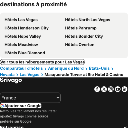
destinations à proximité
Hôtels Las Vegas
Hôtels North Las Vegas
Hôtels Henderson City
Hôtels Pahrump
Hôtels Hope Valley
Hôtels Boulder City
Hôtels Meadview
Hôtels Overton
Hôtels Blue Diamond
Voir tous les hébergements pour Las Vegas
Comparateur d'hôtels
Amérique du Nord
Etats-Unis
Nevada
Las Vegas
Masquerade Tower at Rio Hotel & Casino
Facebook
Twitter
Insta
Yo
Ajouter sur Google
Retrouvez facilement nos résultats :
ajoutez trivago comme source
préférée sur Google.
Entreprise