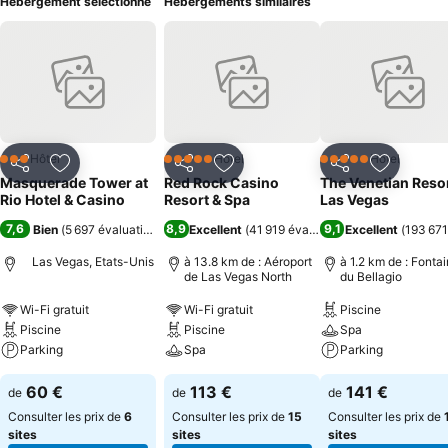
Hébergement sélectionné
Hébergements similaires
Hôtel
Hôtel
Hôtel
3 Étoiles
5 Étoiles
5 Étoiles
Partager
Ajouter à mes favoris
Partager
Ajouter à mes favoris
Partager
Ajouter à
Masquerade Tower at
Red Rock Casino
The Venetian Reso
Rio Hotel & Casino
Resort & Spa
Las Vegas
7,6
8,9
9,1
Bien
(
5 697 évaluations
)
Excellent
(
41 919 évaluations
Excellent
)
(
193 671
Las Vegas, Etats-Unis
à 13.8 km de : Aéroport
à 1.2 km de : Fonta
de Las Vegas North
du Bellagio
Wi-Fi gratuit
Wi-Fi gratuit
Piscine
Piscine
Piscine
Spa
Parking
Spa
Parking
60 €
113 €
141 €
de
de
de
Consulter les prix de
6
Consulter les prix de
15
Consulter les prix de
sites
sites
sites