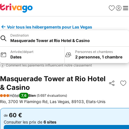
Favoris
Se con
Me
Voir tous les hébergements pour Las Vegas
Destination
Masquerade Tower at Rio Hotel & Casino
Arrivée/départ
Personnes et chambres
Dates
2 personnes, 1 chambre
Comment les paiements influencent notre classement
Masquerade Tower at Rio Hotel
& Casino
Partager
Aj
Hôtel
7,6
Bien
(
5 697 évaluations
)
3 Étoiles
Rio, 3700 W Flamingo Rd, Las Vegas, 89103, Etats-Unis
60 €
60 €
de
de
Consulter les prix de
6 sites
Consulter les prix de
6 sites