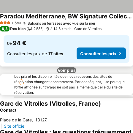
Paradou Mediterranee, BW Signature Collection
Consulter les prix
Hôtel
Balcons ou terrasses avec vue sur la mer
Consulter les pri
3 Étoiles
8,3
Très bien
2 585
à 14.8 km de : Gare de Vitrolles
94 €
De
Consulter les prix de
17 sites
Consulter les prix
Voir plus
Les prix et les disponibilités que nous recevons des sites de
réservation changent constamment. Par conséquent, il se peut que
l’offre affichée sur trivago ne soit pas la même que celle du site de
réservation.
Gare de Vitrolles (Vitrolles, France)
Contact
Place de la Gare
,
13127
,
|
Site officiel
Gare de Vitrolles : les questions fréquemment