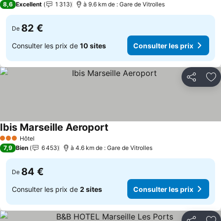
8,6
Excellent
1 313
à 9.6 km de : Gare de Vitrolles
82 €
De
Consulter les prix de
10 sites
Consulter les prix
Partager
Aj
Ibis Marseille Aeroport
Consulter les prix
Hôtel
3 Étoiles
7,9
Bien
6 453
à 4.6 km de : Gare de Vitrolles
84 €
De
Consulter les prix de
2 sites
Consulter les prix