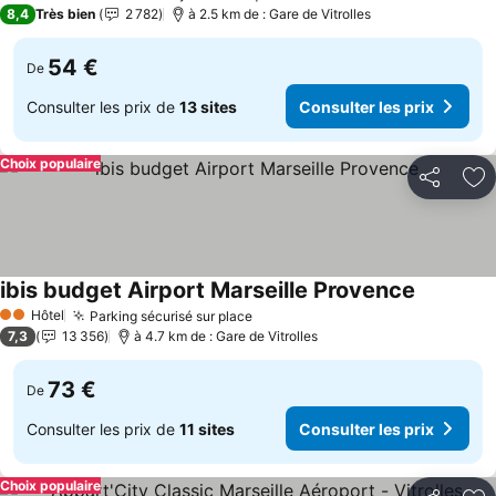
3 Étoiles
8,4
Très bien
2 782
à 2.5 km de : Gare de Vitrolles
54 €
De
Consulter les prix de
13 sites
Consulter les prix
Choix populaire
Partager
Aj
ibis budget Airport Marseille Provence
Consulter 
Hôtel
Parking sécurisé sur place
Consulter les prix
2 Étoiles
7,3
13 356
à 4.7 km de : Gare de Vitrolles
73 €
De
Consulter les prix de
11 sites
Consulter les prix
Choix populaire