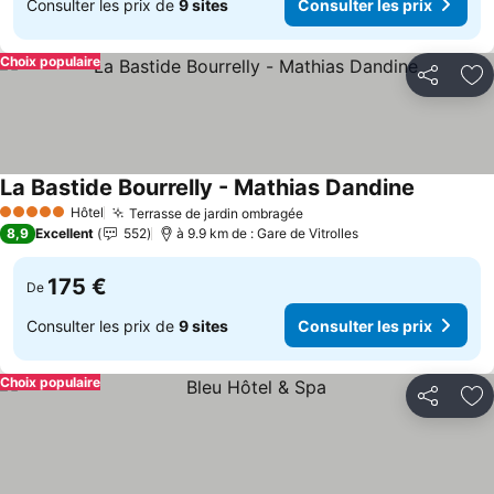
Consulter les prix de
9 sites
Consulter les prix
Choix populaire
Partager
Aj
La Bastide Bourrelly - Mathias Dandine
Consulter
Hôtel
Terrasse de jardin ombragée
Consulter les prix
5 Étoiles
8,9
Excellent
552
à 9.9 km de : Gare de Vitrolles
175 €
De
Consulter les prix de
9 sites
Consulter les prix
Choix populaire
Partager
Aj