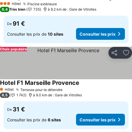
Consult
Hôtel
Piscine extérieure
Consulter les prix
3 Étoiles
8,4
Très bien
735
à 9.2 km de : Gare de Vitrolles
91 €
De
Consulter les prix de
10 sites
Consulter les prix
Choix populaire
Partager
Aj
Hotel F1 Marseille Provence
Consulter les prix
Hôtel
Terrasse pour te détendre
Consulter les prix
1 Étoiles
6,5
1 742
à 9.0 km de : Gare de Vitrolles
31 €
De
Consulter les prix de
6 sites
Consulter les prix