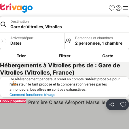
Favoris
Se con
Me
Destination
Gare de Vitrolles, Vitrolles
Arrivée/départ
Personnes et chambres
Dates
2 personnes, 1 chambre
Trier
Filtrer
Carte
Hébergements à Vitrolles près de : Gare de
Vitrolles (Vitrolles, France)
Ce référencement par défaut prend en compte l’intérêt probable pour
l’utilisateur, le tarif proposé et la compensation versée par les
annonceurs. Les offres ne sont pas exhaustives.
Comment fonctionne trivago
Choix populaire
Partager
Aj