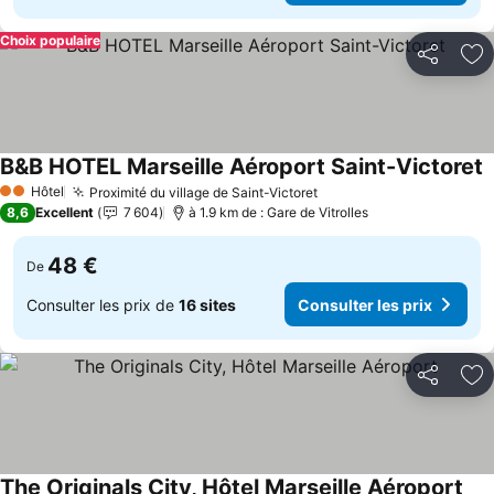
Choix populaire
Partager
Aj
B&B HOTEL Marseille Aéroport Saint-Victoret
C
Hôtel
Proximité du village de Saint-Victoret
Consulter les prix
2 Étoiles
8,6
Excellent
7 604
à 1.9 km de : Gare de Vitrolles
48 €
De
Consulter les prix de
16 sites
Consulter les prix
Partager
Aj
The Originals City, Hôtel Marseille Aéroport