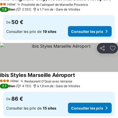
Con
Hôtel
Proximité de l'aéroport de Marseille Provence
Consulter les p
2 Étoiles
7,8
Bien
2 351
à 1.7 km de : Gare de Vitrolles
50 €
De
Consulter les prix de
19 sites
Consulter les prix
Partager
Aj
ibis Styles Marseille Aéroport
Consulter les prix
Hôtel
Restaurant O'Quai avec terrasse
Consulter les prix
3 Étoiles
7,7
Bien
4 751
à 1.9 km de : Gare de Vitrolles
86 €
De
Consulter les prix de
15 sites
Consulter les prix