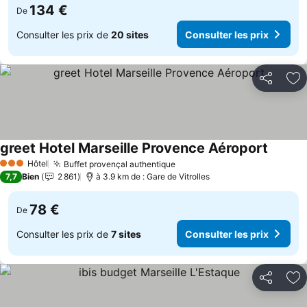
134 €
De
Consulter les prix de
20 sites
Consulter les prix
Partager
Aj
greet Hotel Marseille Provence Aéroport
Consult
Hôtel
Buffet provençal authentique
Consulter les prix
3 Étoiles
7,7
Bien
2 861
à 3.9 km de : Gare de Vitrolles
78 €
De
Consulter les prix de
7 sites
Consulter les prix
Partager
Aj