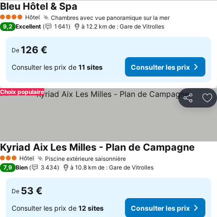
Bleu Hôtel & Spa
Consulter les prix
Hôtel
Chambres avec vue panoramique sur la mer
Consulter les
4 Étoiles
9,2
Excellent
1 641
à 12.2 km de : Gare de Vitrolles
126 €
De
Consulter les prix de
11 sites
Consulter les prix
Choix populaire
Partager
Aj
Kyriad Aix Les Milles - Plan de Campagne
Consul
Hôtel
Piscine extérieure saisonnière
Consulter les prix
3 Étoiles
7,9
Bien
3 434
à 10.8 km de : Gare de Vitrolles
53 €
De
Consulter les prix de
12 sites
Consulter les prix