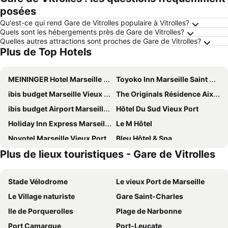
posées
Qu'est-ce qui rend Gare de Vitrolles populaire à Vitrolles?
Quels sont les hébergements près de Gare de Vitrolles?
Quelles autres attractions sont proches de Gare de Vitrolles?
Plus de Top Hotels
MEININGER Hotel Marseille Centre La Joliette
Toyoko Inn Marseille Saint Charles
ibis budget Marseille Vieux Port
The Originals Résidence Aix Schuman
ibis budget Airport Marseille Provence
Hôtel Du Sud Vieux Port
Holiday Inn Express Marseille Airport By Ihg
Le M Hôtel
Novotel Marseille Vieux Port
Bleu Hôtel & Spa
Plus de lieux touristiques - Gare de Vitrolles
Paradou Mediterranee, BW Signature Collection
B&B HOTEL Marseille Les Ports
Hôtel Carré Vieux Port
Renaissance Aix-en-Provence Hotel
Stade Vélodrome
Le vieux Port de Marseille
ibis budget Marseille Timone
Novotel Marseille Centre Prado Vélodrome
Le Village naturiste
Gare Saint-Charles
Crowne Plaza Marseille - Le DÔme By Ihg
Kyriad Direct Martigues
Ile de Porquerolles
Plage de Narbonne
Best Western Hotel du Mucem
Radisson Hotel Aix En Provence
Port Camargue
Port-Leucate
B&B HOTEL Marseille Prado Parc des expositions
Appart'hôtel Odalys City Les Floridianes