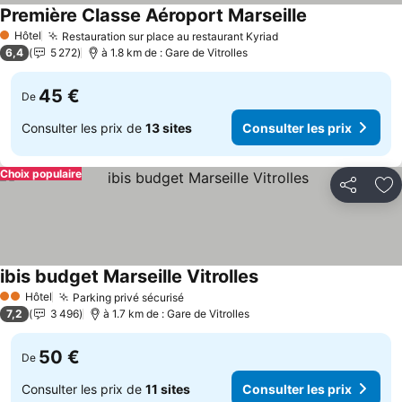
Première Classe Aéroport Marseille
Consulter les 
Hôtel
Restauration sur place au restaurant Kyriad
Consulter les prix
1 Étoiles
6,4
5 272
à 1.8 km de : Gare de Vitrolles
45 €
De
Consulter les prix de
13 sites
Consulter les prix
Choix populaire
Partager
Aj
ibis budget Marseille Vitrolles
Consulter les prix
Hôtel
Parking privé sécurisé
Consulter les prix
2 Étoiles
7,2
3 496
à 1.7 km de : Gare de Vitrolles
50 €
De
Consulter les prix de
11 sites
Consulter les prix