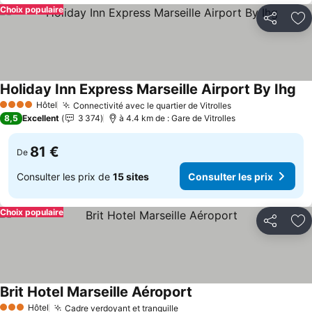
Choix populaire
Partager
Aj
Holiday Inn Express Marseille Airport By Ihg
Con
Hôtel
Connectivité avec le quartier de Vitrolles
Consulter les p
4 Étoiles
8,5
Excellent
3 374
à 4.4 km de : Gare de Vitrolles
81 €
De
Consulter les prix de
15 sites
Consulter les prix
Choix populaire
Partager
Aj
Brit Hotel Marseille Aéroport
Consulter les prix
Hôtel
Cadre verdoyant et tranquille
Consulter les prix