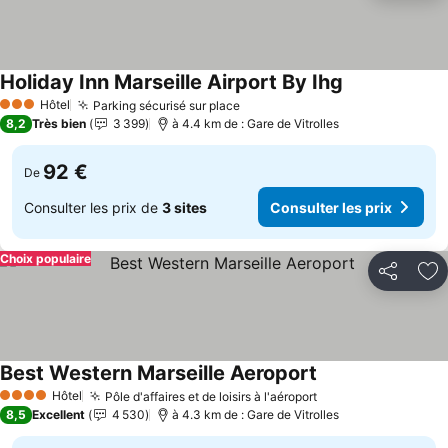
Holiday Inn Marseille Airport By Ihg
Consulter les 
Hôtel
Parking sécurisé sur place
Consulter les prix
3 Étoiles
8,2
Très bien
3 399
à 4.4 km de : Gare de Vitrolles
92 €
De
Consulter les prix de
3 sites
Consulter les prix
Choix populaire
Partager
Aj
Best Western Marseille Aeroport
Consulter les pri
Hôtel
Pôle d'affaires et de loisirs à l'aéroport
Consulter les pri
4 Étoiles
8,5
Excellent
4 530
à 4.3 km de : Gare de Vitrolles