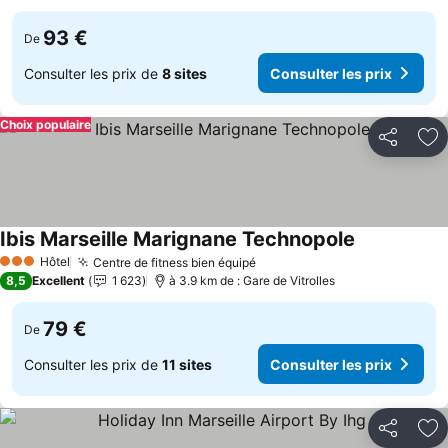
93 €
De
Consulter les prix de
8 sites
Consulter les prix
Choix populaire
Partager
Aj
Ibis Marseille Marignane Technopole
Consulter le
Hôtel
Centre de fitness bien équipé
Consulter les prix
3 Étoiles
8,5
Excellent
1 623
à 3.9 km de : Gare de Vitrolles
79 €
De
Consulter les prix de
11 sites
Consulter les prix
Partager
Aj