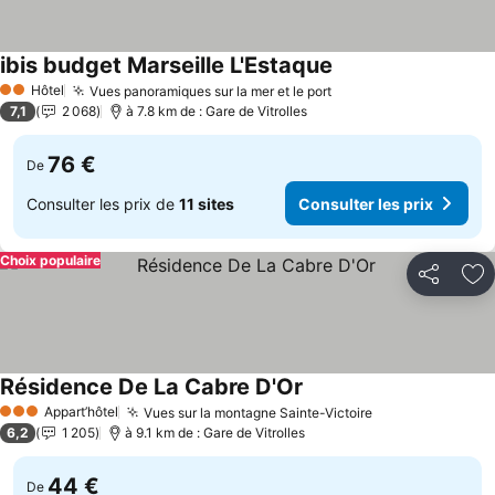
ibis budget Marseille L'Estaque
Consulter les prix
Hôtel
Vues panoramiques sur la mer et le port
Consulter les prix
2 Étoiles
7,1
2 068
à 7.8 km de : Gare de Vitrolles
76 €
De
Consulter les prix de
11 sites
Consulter les prix
Choix populaire
Partager
Aj
Résidence De La Cabre D'Or
Consulter les prix
Appart’hôtel
Vues sur la montagne Sainte-Victoire
Consulter les p
3 Étoiles
6,2
1 205
à 9.1 km de : Gare de Vitrolles
44 €
De