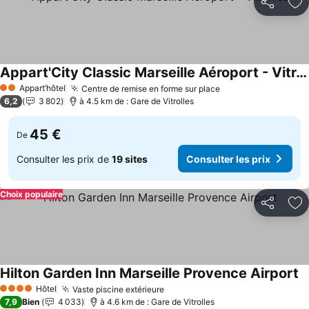
Partager
Aj
Appart'City Classic Marseille Aéroport - Vitrolles
Consulter les prix
Appart’hôtel
Centre de remise en forme sur place
Consulter les pri
2 Étoiles
6,2
3 802
à 4.5 km de : Gare de Vitrolles
45 €
De
Consulter les prix de
19 sites
Consulter les prix
Choix populaire
Partager
Aj
Hilton Garden Inn Marseille Provence Airport
Co
Hôtel
Vaste piscine extérieure
Consulter les prix
4 Étoiles
7,9
Bien
4 033
à 4.6 km de : Gare de Vitrolles