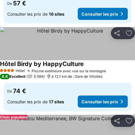
57 €
De
Consulter les prix de
16 sites
Consulter les prix
Partager
Aj
Hôtel Birdy by HappyCulture
Consulter les prix
Hôtel
Piscine extérieure avec vue sur la montagne
Consulter les
4 Étoiles
8,6
Excellent
5 384
à 12.1 km de : Gare de Vitrolles
74 €
De
Consulter les prix de
17 sites
Consulter les prix
Choix populaire
Partager
Aj