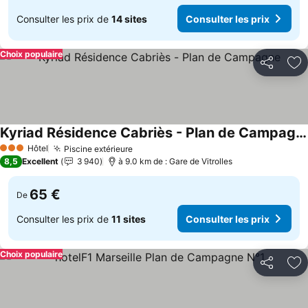
Consulter les prix de
14 sites
Consulter les prix
Choix populaire
Partager
Aj
Kyriad Résidence Cabriès - Plan de Campagne
Consulter les prix
Hôtel
Piscine extérieure
Consulter les prix
3 Étoiles
8,5
Excellent
3 940
à 9.0 km de : Gare de Vitrolles
65 €
De
Consulter les prix de
11 sites
Consulter les prix
Choix populaire
Partager
Aj