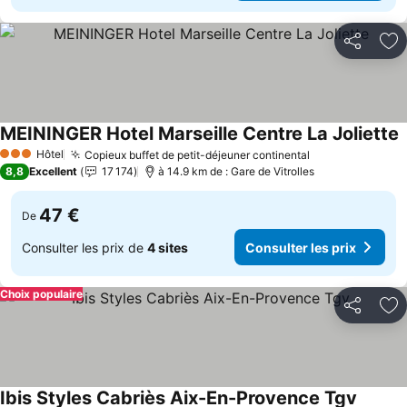
Partager
Aj
MEININGER Hotel Marseille Centre La Joliette
C
Hôtel
Copieux buffet de petit-déjeuner continental
Consulter les 
3 Étoiles
8,8
Excellent
17 174
à 14.9 km de : Gare de Vitrolles
47 €
De
Consulter les prix de
4 sites
Consulter les prix
Choix populaire
Partager
Aj
Ibis Styles Cabriès Aix-En-Provence Tgv