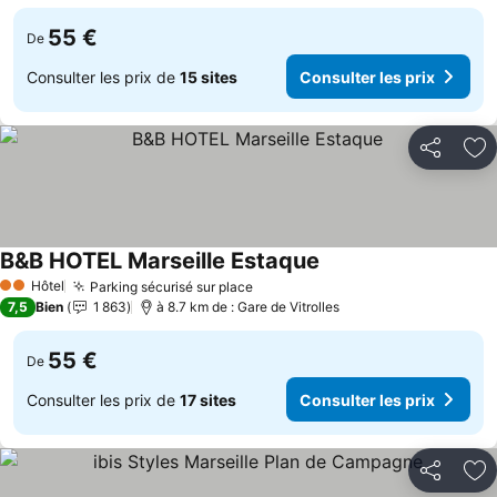
55 €
De
Consulter les prix de
15 sites
Consulter les prix
Partager
Aj
B&B HOTEL Marseille Estaque
Consulter les prix
Hôtel
Parking sécurisé sur place
Consulter les prix
2 Étoiles
7,5
Bien
1 863
à 8.7 km de : Gare de Vitrolles
55 €
De
Consulter les prix de
17 sites
Consulter les prix
Partager
Aj