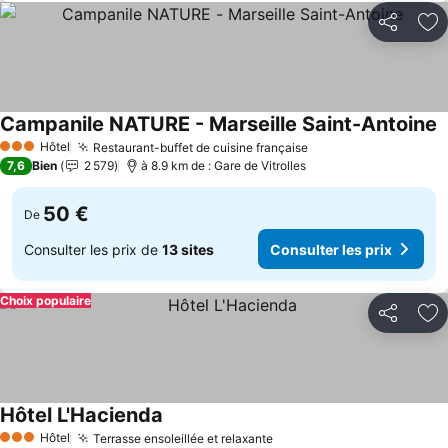
Partager
Aj
Campanile NATURE - Marseille Saint-Antoine
C
Hôtel
Restaurant-buffet de cuisine française
Consulter les prix
3 Étoiles
7,6
Bien
2 579
à 8.9 km de : Gare de Vitrolles
50 €
De
Consulter les prix de
13 sites
Consulter les prix
Choix populaire
Partager
Aj
Hôtel L'Hacienda
Consulter les prix
Hôtel
Terrasse ensoleillée et relaxante
Consulter les prix
3 Étoiles