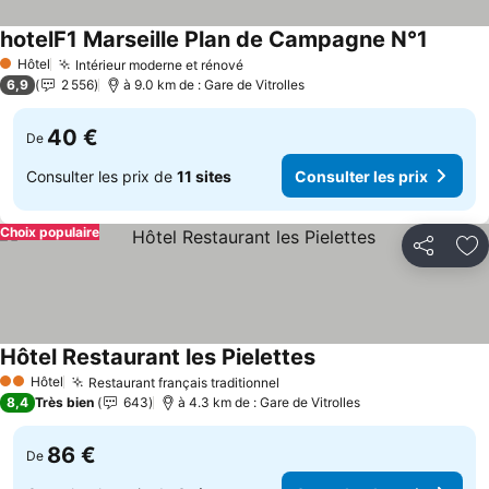
hotelF1 Marseille Plan de Campagne N°1
Consult
Hôtel
Intérieur moderne et rénové
Consulter les prix
1 Étoiles
6,9
2 556
à 9.0 km de : Gare de Vitrolles
40 €
De
Consulter les prix de
11 sites
Consulter les prix
Choix populaire
Partager
Aj
Hôtel Restaurant les Pielettes
Consulter les prix
Hôtel
Restaurant français traditionnel
Consulter les prix
2 Étoiles
8,4
Très bien
643
à 4.3 km de : Gare de Vitrolles
86 €
De