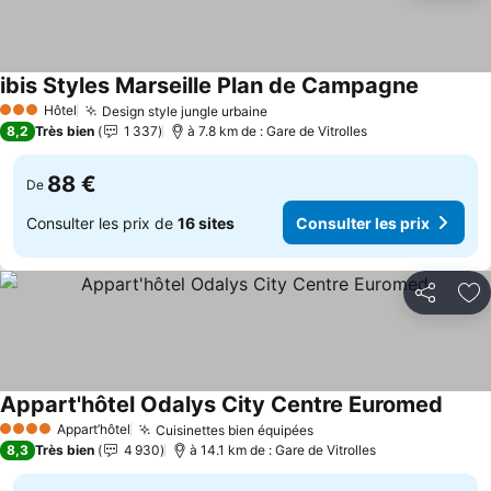
ibis Styles Marseille Plan de Campagne
Consulter
Hôtel
Design style jungle urbaine
Consulter les prix
3 Étoiles
8,2
Très bien
1 337
à 7.8 km de : Gare de Vitrolles
88 €
De
Consulter les prix de
16 sites
Consulter les prix
Partager
Aj
Appart'hôtel Odalys City Centre Euromed
Consul
Appart’hôtel
Cuisinettes bien équipées
Consulter les prix
4 Étoiles
8,3
Très bien
4 930
à 14.1 km de : Gare de Vitrolles