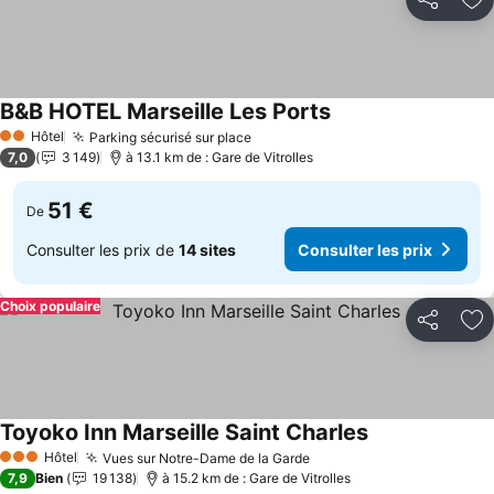
Partager
Aj
B&B HOTEL Marseille Les Ports
Consulter les prix
Hôtel
Parking sécurisé sur place
Consulter les prix
2 Étoiles
7,0
3 149
à 13.1 km de : Gare de Vitrolles
51 €
De
Consulter les prix de
14 sites
Consulter les prix
Choix populaire
Partager
Aj
Toyoko Inn Marseille Saint Charles
Consulter les p
Hôtel
Vues sur Notre-Dame de la Garde
Consulter les prix
3 Étoiles
7,9
Bien
19 138
à 15.2 km de : Gare de Vitrolles