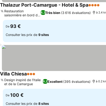
Thalazur Port-Camargue - Hotel & Spa
4 Étoiles
Con
Restauration
Très bien
(3 616 évaluations)
8,2
à 2.4 k
saisonnière en bord de
Consulter les prix
mer
93 €
De
Consulter les prix de
9 sites
Villa Chiesa
3 Étoiles
Consulter les prix
Design inspiré de l'Italie
Excellent
(395 évaluations)
9,2
à 0.2 k
et de la Camargue
Consulter les prix
100 €
De
Consulter les prix de
8 sites