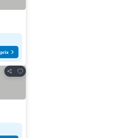
 prix
Ajouter à mes favoris
Partager