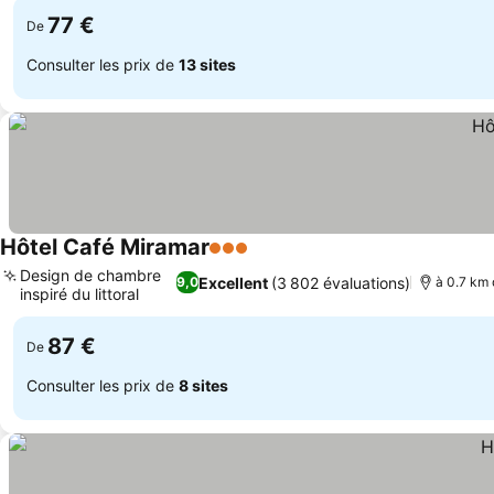
77 €
De
Consulter les prix de
13 sites
Hôtel Café Miramar
3 Étoiles
Consulter les prix
Design de chambre
Excellent
(3 802 évaluations)
9,0
à 0.7 km 
inspiré du littoral
Consulter les prix
87 €
De
Consulter les prix de
8 sites