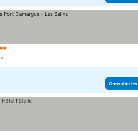
toiles
Consulter les prix
ue
Consulter les