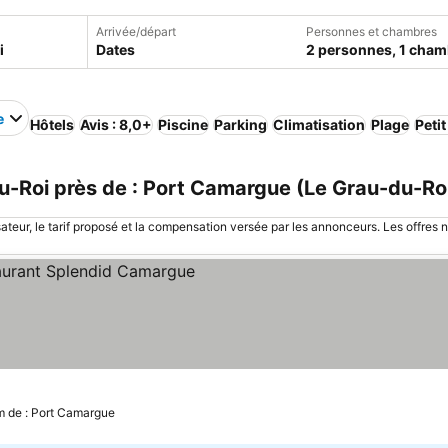
Arrivée/départ
Personnes et chambres
Dates
2 personnes, 1 cham
e
Hôtels
Avis : 8,0+
Piscine
Parking
Climatisation
Plage
Peti
-Roi près de : Port Camargue (Le Grau-du-Roi
sateur, le tarif proposé et la compensation versée par les annonceurs. Les offres 
ter les prix
m de : Port Camargue