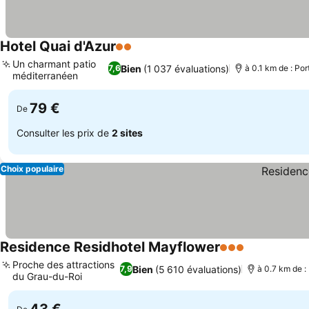
Hotel Quai d'Azur
2 Étoiles
Consulter les prix
Un charmant patio
Bien
(1 037 évaluations)
7,6
à 0.1 km de : Po
méditerranéen
Consulter les prix
79 €
De
Consulter les prix de
2 sites
Choix populaire
Residence Residhotel Mayflower
3 Étoiles
Consulter le
Proche des attractions
Bien
(5 610 évaluations)
7,9
à 0.7 km de 
du Grau-du-Roi
Consulter les prix