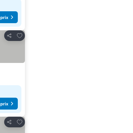
 prix
Ajouter à mes favoris
Partager
 prix
Ajouter à mes favoris
Partager