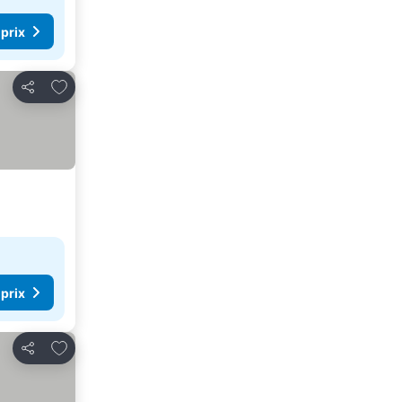
 prix
Ajouter à mes favoris
Partager
 prix
Ajouter à mes favoris
Partager