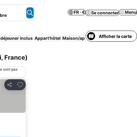
FR · €
Menu
Se connecter
bre
Afficher la carte
t déjeuner inclus
Appart’hôtel
Maison/appartement entier
Animau
, France)
ne sont pas
Ajouter à mes favoris
Partager