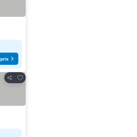
 prix
Ajouter à mes favoris
Partager