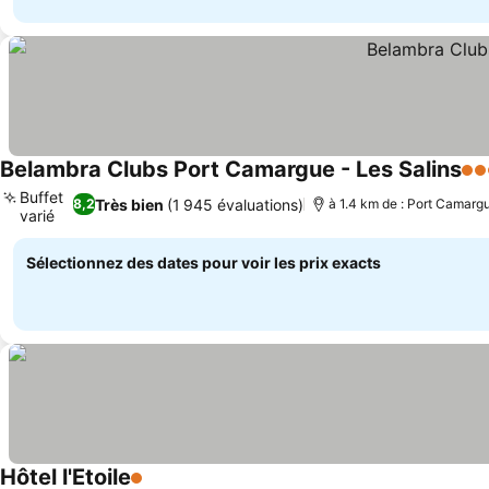
Belambra Clubs Port Camargue - Les Salins
4 É
Buffet
Très bien
(1 945 évaluations)
8,2
à 1.4 km de : Port Camarg
varié
Consulter les prix
Sélectionnez des dates pour voir les prix exacts
Hôtel l'Etoile