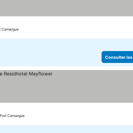
rt Camargue
Consulter les
s prix
: Port Camargue