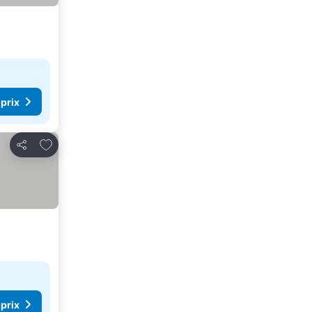
 prix
Ajouter à mes favoris
Partager
 prix