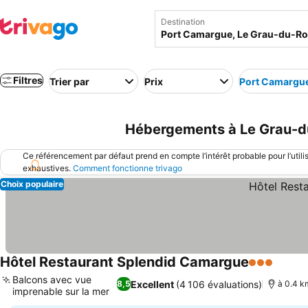
Destination
Filtres
Trier par
Prix
Port Camargu
Hébergements à Le Grau-du
Ce référencement par défaut prend en compte l’intérêt probable pour l’utili
exhaustives.
Comment fonctionne trivago
Choix populaire
Hôtel Restaurant Splendid Camargue
3 Étoiles
Consul
Balcons avec vue
Excellent
(4 106 évaluations)
8,5
à 0.4 k
imprenable sur la mer
Consulter les prix