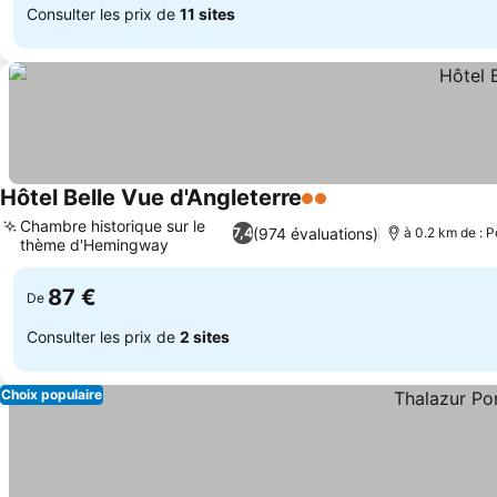
Consulter les prix de
11 sites
Hôtel Belle Vue d'Angleterre
2 Étoiles
Consulter les prix
Chambre historique sur le
(974 évaluations)
7,4
à 0.2 km de : 
thème d'Hemingway
Consulter les prix
87 €
De
Consulter les prix de
2 sites
Choix populaire