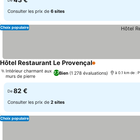
43 €
De
Consulter les prix de
6 sites
Choix populaire
Hôtel Restaurant Le Provençal
1 Étoiles
Consulter les prix
Intérieur charmant aux
Bien
(1 278 évaluations)
7,7
à 0.1 km de :
murs de pierre
Consulter les prix
82 €
De
Consulter les prix de
2 sites
Choix populaire