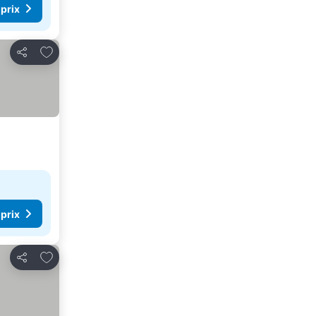
 prix
Ajouter à mes favoris
Partager
 prix
Ajouter à mes favoris
Partager