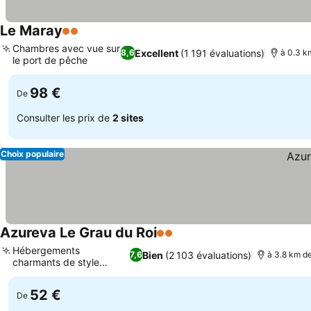
Le Maray
2 Étoiles
Consulter les prix
Chambres avec vue sur
Excellent
(1 191 évaluations)
8,6
à 0.3 k
le port de pêche
Consulter les prix
98 €
De
Consulter les prix de
2 sites
Choix populaire
Azureva Le Grau du Roi
2 Étoiles
Consulter les prix
Hébergements
Bien
(2 103 évaluations)
7,6
à 3.8 km d
charmants de style
Consulter les prix
cabane
52 €
De