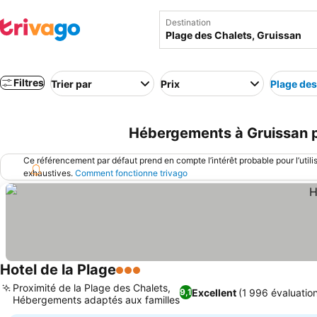
Destination
Filtres
Trier par
Prix
Plage des
Hébergements à Gruissan pr
Ce référencement par défaut prend en compte l’intérêt probable pour l’utili
exhaustives.
Comment fonctionne trivago
Hotel de la Plage
3 Étoiles
Consulter les prix
Proximité de la Plage des Chalets,
Excellent
(1 996 évaluatio
9,1
Hébergements adaptés aux familles
Consulter les prix