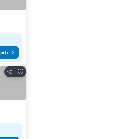
 prix
Ajouter à mes favoris
Partager