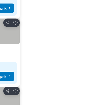
 prix
Ajouter à mes favoris
Partager
 prix
Ajouter à mes favoris
Partager