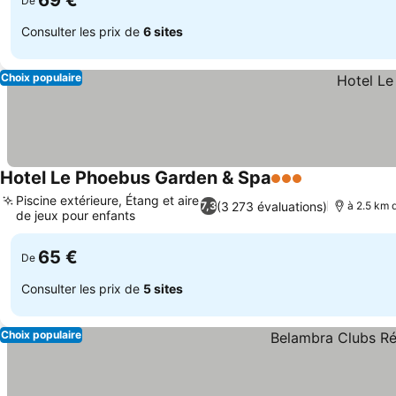
69 €
De
Consulter les prix de
6 sites
Choix populaire
Hotel Le Phoebus Garden & Spa
3 Étoiles
Consulter les
Piscine extérieure, Étang et aire
(3 273 évaluations)
7,3
à 2.5 km 
de jeux pour enfants
Consulter les prix
65 €
De
Consulter les prix de
5 sites
Choix populaire