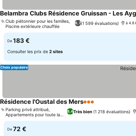
Belambra Clubs Résidence Gruissan - Les Ay
Club piétonnier pour les familles,
(1 599 évaluations)
6,7
à 4.8
Piscine extérieure chauffée
Consulter les prix
183 €
De
Consulter les prix de
2 sites
Choix populaire
Résidence l'Oustal des Mers
3 Étoiles
Consulter les prix
Parking privé attribué,
Très bien
(1 218 évaluations)
8,4
Appartements pour toute la
Consulter les prix
famille
72 €
De