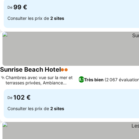
99 €
De
Consulter les prix de
2 sites
Sunrise Beach Hotel
2 Étoiles
Consulter les prix
Chambres avec vue sur la mer et
Très bien
(2 067 évaluatio
8,1
terrasses privées, Ambiance
Consulter les prix
familiale
102 €
De
Consulter les prix de
2 sites