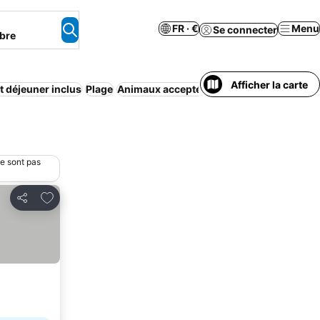
FR · €
Menu
Se connecter
bre
Afficher la carte
it déjeuner inclus
Plage
Animaux acceptés
Appart’hôtel
Maison/a
ne sont pas
Ajouter à mes favoris
Partager