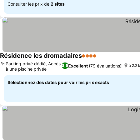
Consulter les prix de
2 sites
Résidence les dromadaires
4 Étoiles
Consulter les prix
Parking privé dédié, Accès
Excellent
(79 évaluations)
8,6
à 2.2 
à une piscine privée
Consulter les prix
Sélectionnez des dates pour voir les prix exacts