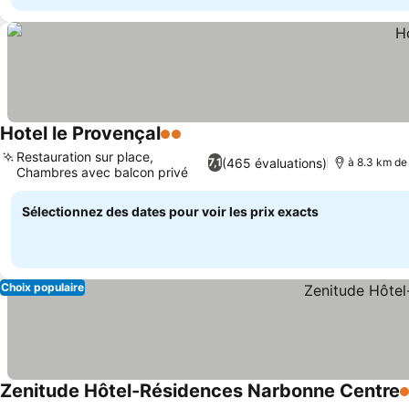
Hotel le Provençal
2 Étoiles
Consulter les prix
Restauration sur place,
(465 évaluations)
7,1
à 8.3 km de
Chambres avec balcon privé
Consulter les prix
Sélectionnez des dates pour voir les prix exacts
Choix populaire
Zenitude Hôtel-Résidences Narbonne Centre
4