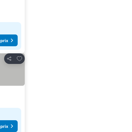
 prix
Ajouter à mes favoris
Partager
 prix