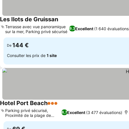
Les Ilots de Gruissan
Consulter les prix
Terrasse avec vue panoramique
Excellent
(1 640 évaluations
9,3
sur la mer, Parking privé sécurisé
Consulter les prix
144 €
De
Consulter les prix de
1 site
Hotel Port Beach
3 Étoiles
Consulter les prix
Parking privé sécurisé,
Excellent
(3 477 évaluations)
8,7
Proximité de la plage de
Consulter les prix
Grazel