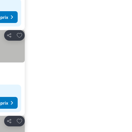
 prix
Ajouter à mes favoris
Partager
 prix
Ajouter à mes favoris
Partager