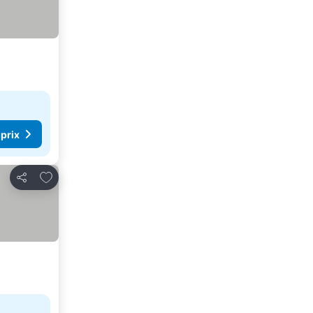
 prix
Ajouter à mes favoris
Partager