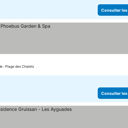
Consulter les
 prix
de : Plage des Chalets
Consulter les