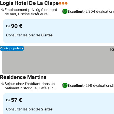
Logis Hotel De La Clape
3 Étoiles
Consulter les prix
Emplacement privilégié en bord
Excellent
(2 304 évaluation
9,0
de mer, Piscine extérieure
Consulter les prix
chauffée
90 €
De
Consulter les prix de
6 sites
Choix populaire
Résidence Martins
Consulter les prix
Séjour chez l'habitant dans un
Excellent
(298 évaluations)
8,5
bâtiment historique, Café sur
Consulter les prix
place
57 €
De
Consulter les prix de
2 sites