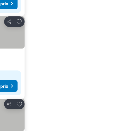
 prix
Ajouter à mes favoris
Partager
 prix
Ajouter à mes favoris
Partager