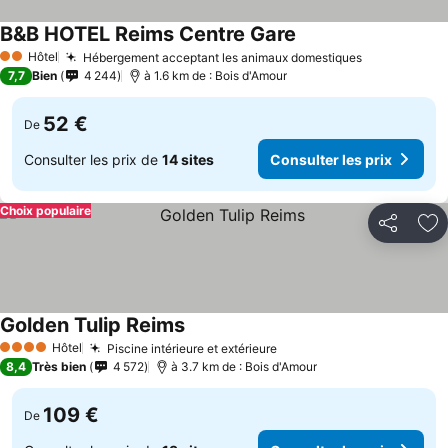
B&B HOTEL Reims Centre Gare
Hôtel
Hébergement acceptant les animaux domestiques
2 Étoiles
7,7
Bien
4 244
à 1.6 km de : Bois d'Amour
52 €
De
Consulter les prix de
14 sites
Consulter les prix
Choix populaire
Partager
Aj
Golden Tulip Reims
Hôtel
Piscine intérieure et extérieure
4 Étoiles
8,4
Très bien
4 572
à 3.7 km de : Bois d'Amour
109 €
De