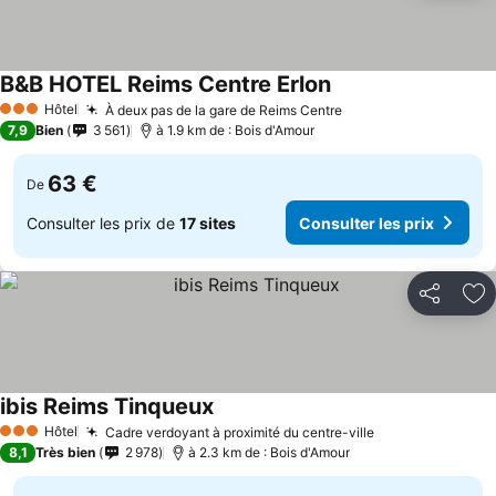
B&B HOTEL Reims Centre Erlon
Hôtel
À deux pas de la gare de Reims Centre
3 Étoiles
7,9
Bien
3 561
à 1.9 km de : Bois d'Amour
63 €
De
Consulter les prix de
17 sites
Consulter les prix
Partager
Aj
ibis Reims Tinqueux
Hôtel
Cadre verdoyant à proximité du centre-ville
3 Étoiles
8,1
Très bien
2 978
à 2.3 km de : Bois d'Amour