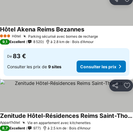
Partager
Aj
Hôtel Akena Reims Bezannes
Hôtel
Parking sécurisé avec bornes de recharge
3 Étoiles
9,1
Excellent
8 520
à 2.8 km de : Bois d'Amour
83 €
De
Consulter les prix de
9 sites
Consulter les prix
Partager
Aj
Zenitude Hôtel-Résidences Reims Saint-Thomas
Appart’hôtel
Vie en appartement avec kitchenettes
8,7
Excellent
977
à 2.5 km de : Bois d'Amour