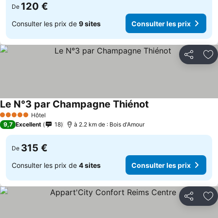
120 €
De
Consulter les prix de
9 sites
Consulter les prix
Partager
Aj
Le N°3 par Champagne Thiénot
Hôtel
5 Étoiles
9,7
Excellent
18
à 2.2 km de : Bois d'Amour
315 €
De
Consulter les prix de
4 sites
Consulter les prix
Partager
Aj