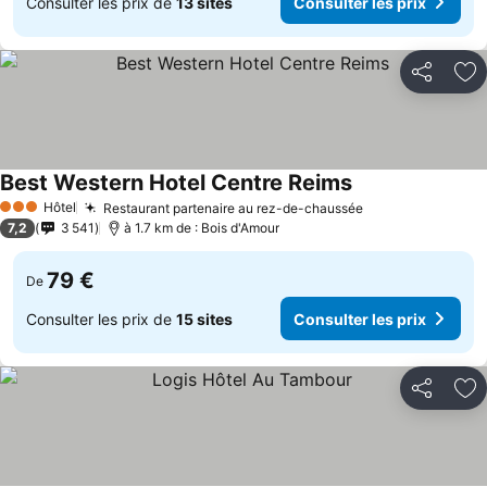
Consulter les prix de
13 sites
Consulter les prix
Partager
Aj
Best Western Hotel Centre Reims
Hôtel
Restaurant partenaire au rez-de-chaussée
3 Étoiles
7,2
3 541
à 1.7 km de : Bois d'Amour
79 €
De
Consulter les prix de
15 sites
Consulter les prix
Partager
Aj