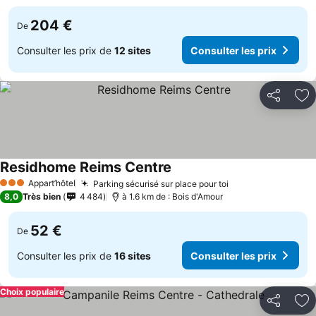
204 €
De
Consulter les prix de
12 sites
Consulter les prix
Partager
Aj
Residhome Reims Centre
Appart’hôtel
Parking sécurisé sur place pour toi
3 Étoiles
8,0
Très bien
4 484
à 1.6 km de : Bois d'Amour
52 €
De
Consulter les prix de
16 sites
Consulter les prix
Choix populaire
Partager
Aj