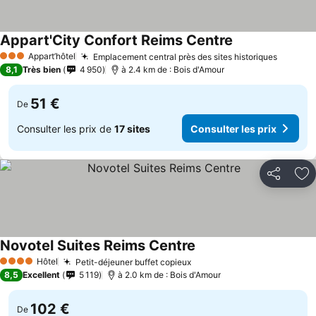
Appart'City Confort Reims Centre
Appart’hôtel
Emplacement central près des sites historiques
3 Étoiles
8,1
Très bien
4 950
à 2.4 km de : Bois d'Amour
51 €
De
Consulter les prix de
17 sites
Consulter les prix
Partager
Aj
Novotel Suites Reims Centre
Hôtel
Petit-déjeuner buffet copieux
4 Étoiles
8,5
Excellent
5 119
à 2.0 km de : Bois d'Amour
102 €
De