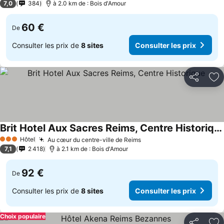
7,0
384
à 2.0 km de : Bois d'Amour
60 €
De
Consulter les prix de
8 sites
Consulter les prix
Partager
Aj
Brit Hotel Aux Sacres Reims, Centre Historique
Hôtel
Au cœur du centre-ville de Reims
3 Étoiles
7,1
2 418
à 2.1 km de : Bois d'Amour
92 €
De
Consulter les prix de
8 sites
Consulter les prix
Choix populaire