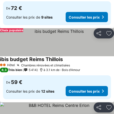
72 €
De
Consulter les prix de
9 sites
Consulter les prix
Choix populaire
Partager
Aj
ibis budget Reims Thillois
Hôtel
Chambres rénovées et climatisées
2 Étoiles
8,3
Très bien
5 414
à 3.1 km de : Bois d'Amour
59 €
De
Consulter les prix de
12 sites
Consulter les prix
Partager
Aj