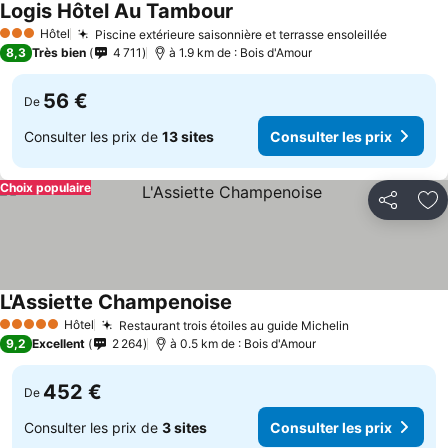
Logis Hôtel Au Tambour
Hôtel
Piscine extérieure saisonnière et terrasse ensoleillée
3 Étoiles
8,3
Très bien
4 711
à 1.9 km de : Bois d'Amour
56 €
De
Consulter les prix de
13 sites
Consulter les prix
Choix populaire
Partager
Aj
L'Assiette Champenoise
Hôtel
Restaurant trois étoiles au guide Michelin
5 Étoiles
9,2
Excellent
2 264
à 0.5 km de : Bois d'Amour
452 €
De
Consulter les prix de
3 sites
Consulter les prix