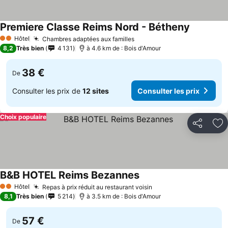
Premiere Classe Reims Nord - Bétheny
Hôtel
Chambres adaptées aux familles
2 Étoiles
8,2
Très bien
4 131
à 4.6 km de : Bois d'Amour
38 €
De
Consulter les prix de
12 sites
Consulter les prix
Choix populaire
Partager
Aj
B&B HOTEL Reims Bezannes
Hôtel
Repas à prix réduit au restaurant voisin
2 Étoiles
8,1
Très bien
5 214
à 3.5 km de : Bois d'Amour
57 €
De