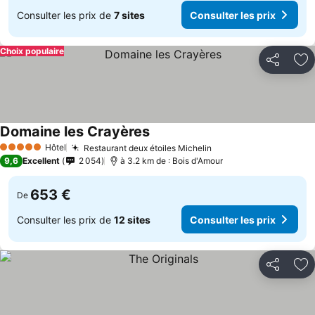
Consulter les prix de
7 sites
Consulter les prix
Choix populaire
Partager
Aj
Domaine les Crayères
Hôtel
Restaurant deux étoiles Michelin
5 Étoiles
9,6
Excellent
2 054
à 3.2 km de : Bois d'Amour
653 €
De
Consulter les prix de
12 sites
Consulter les prix
Partager
Aj