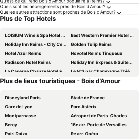
Qu'est-ce qui rend Bois d'Amour populaire à Reims?
Quels sont les hébergements près de Bois d'Amour?
Quelles autres attractions sont proches de Bois d'Amour?
Plus de Top Hotels
LOISIUM Wine & Spa Hotel Champagne
Best Western Premier Hotel de la Paix
Holiday Inn Reims - City Centre By Ihg
Golden Tulip Reims
Hotel Azur Reims
Novotel Reims Tinqueux
Radisson Hotel Reims
Holiday Inn Express & Suites Reims - Rives De Vesle By Ihg
La Caserne Chanzy Hotel & Spa, Autograph Collection
Le N°3 par Champagne Thiénot
Plus de lieux touristiques - Bois d'Amour
Premiere Classe Reims Nord - Bétheny
Continental Hotel
Novotel Suites Reims Centre
Campanile Reims Centre - Cathedrale
Disneyland Paris
Stade de France
B&B HOTEL Reims Croix Blandin
greet Hotel Reims Tinqueux
Gare de Lyon
Parc Astérix
Logis Hôtel Au Tambour
ibis budget Reims Thillois
Montparnasse
Aéroport de Paris-Charles-de-Gaulle
Mercure Reims Parc des Expositions
ibis budget Reims Parc Des Expositions
Bercy
15e arr. Porte de Versailles
B&B HOTEL Reims Bezannes
Best Western Hotel Centre Reims
Pairi Daiza
9e arr. Opéra
B&B HOTEL Reims Centre Gare
Hôtel Akena Reims Bezannes