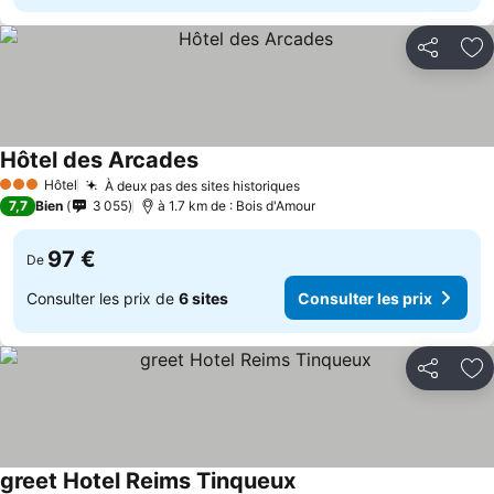
Partager
Aj
Hôtel des Arcades
Hôtel
À deux pas des sites historiques
3 Étoiles
7,7
Bien
3 055
à 1.7 km de : Bois d'Amour
97 €
De
Consulter les prix de
6 sites
Consulter les prix
Partager
Aj
greet Hotel Reims Tinqueux