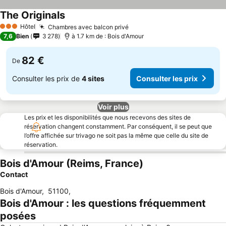
The Originals
Hôtel
Chambres avec balcon privé
3 Étoiles
7,6
Bien
3 278
à 1.7 km de : Bois d'Amour
82 €
De
Consulter les prix de
4 sites
Consulter les prix
Voir plus
Les prix et les disponibilités que nous recevons des sites de
réservation changent constamment. Par conséquent, il se peut que
l’offre affichée sur trivago ne soit pas la même que celle du site de
réservation.
Bois d'Amour (Reims, France)
Contact
Bois d'Amour
,
51100
,
Bois d'Amour : les questions fréquemment
posées