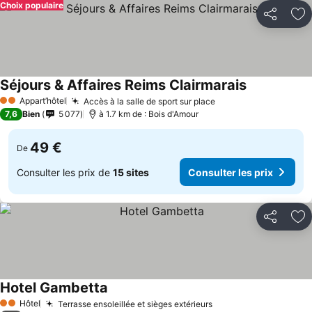
Choix populaire
Partager
Aj
Séjours & Affaires Reims Clairmarais
Appart’hôtel
Accès à la salle de sport sur place
2 Étoiles
7,6
Bien
5 077
à 1.7 km de : Bois d'Amour
49 €
De
Consulter les prix de
15 sites
Consulter les prix
Partager
Aj
Hotel Gambetta
Hôtel
Terrasse ensoleillée et sièges extérieurs
2 Étoiles