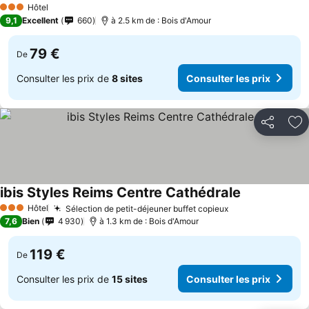
Hôtel
3 Étoiles
9,1
Excellent
660
à 2.5 km de : Bois d'Amour
79 €
De
Consulter les prix de
8 sites
Consulter les prix
Partager
Aj
ibis Styles Reims Centre Cathédrale
Hôtel
Sélection de petit-déjeuner buffet copieux
3 Étoiles
7,6
Bien
4 930
à 1.3 km de : Bois d'Amour
119 €
De
Consulter les prix de
15 sites
Consulter les prix