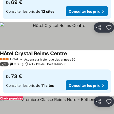
69 €
De
Consulter les prix de
12 sites
Consulter les prix
Partager
Aj
Hôtel Crystal Reims Centre
Hôtel
Ascenseur historique des années 50
3 Étoiles
7,2
3 695
à 1.7 km de : Bois d'Amour
73 €
De
Consulter les prix de
11 sites
Consulter les prix
Choix populaire
Partager
Aj