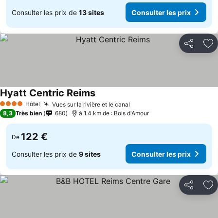
Consulter les prix de
13 sites
Consulter les prix
Partager
Aj
Hyatt Centric Reims
Hôtel
Vues sur la rivière et le canal
4 Étoiles
8,3
Très bien
680
à 1.4 km de : Bois d'Amour
122 €
De
Consulter les prix de
9 sites
Consulter les prix
Partager
Aj