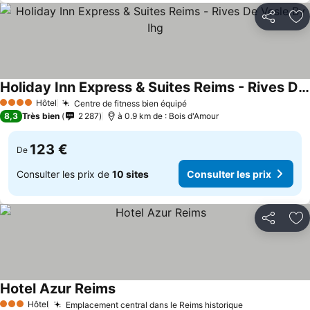
Partager
Aj
Holiday Inn Express & Suites Reims - Rives De Vesle By Ihg
Hôtel
Centre de fitness bien équipé
4 Étoiles
8,3
Très bien
2 287
à 0.9 km de : Bois d'Amour
123 €
De
Consulter les prix de
10 sites
Consulter les prix
Partager
Aj
Hotel Azur Reims
Hôtel
Emplacement central dans le Reims historique
3 Étoiles