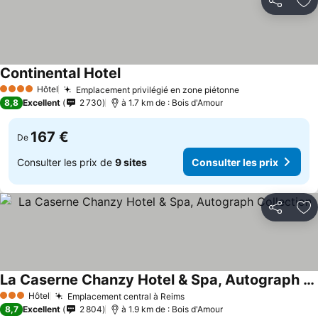
Partager
Aj
Continental Hotel
Hôtel
Emplacement privilégié en zone piétonne
4 Étoiles
8,8
Excellent
2 730
à 1.7 km de : Bois d'Amour
167 €
De
Consulter les prix de
9 sites
Consulter les prix
Partager
Aj
La Caserne Chanzy Hotel & Spa, Autograph Collection
Hôtel
Emplacement central à Reims
3 Étoiles
8,7
Excellent
2 804
à 1.9 km de : Bois d'Amour