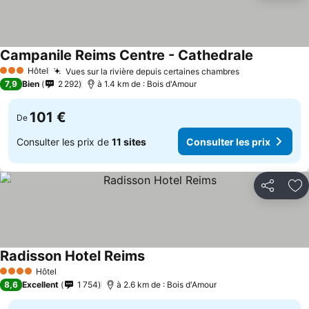
Campanile Reims Centre - Cathedrale
Hôtel
Vues sur la rivière depuis certaines chambres
3 Étoiles
7,9
Bien
2 292
à 1.4 km de : Bois d'Amour
101 €
De
Consulter les prix de
11 sites
Consulter les prix
Partager
Aj
Radisson Hotel Reims
Hôtel
4 Étoiles
8,6
Excellent
1 754
à 2.6 km de : Bois d'Amour