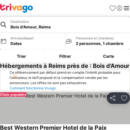
Favoris
Se con
Me
Destination
Bois d'Amour, Reims
Arrivée/départ
Personnes et chambres
Dates
2 personnes, 1 chambre
Trier
Filtrer
Carte
Hébergements à Reims près de : Bois d'Amour
Ce référencement par défaut prend en compte l’intérêt probable pour
l’utilisateur, le tarif proposé et la compensation versée par les
annonceurs. Les offres ne sont pas exhaustives.
Comment fonctionne trivago
Choix populaire
Partager
Aj
Best Western Premier Hotel de la Paix