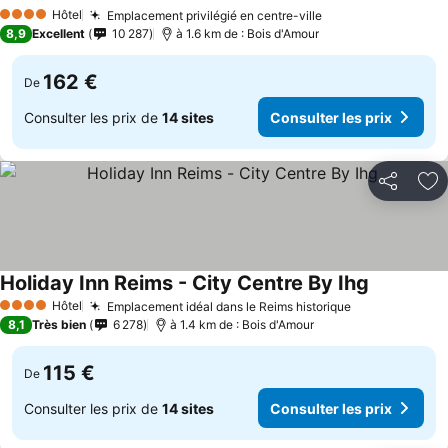
Hôtel
Emplacement privilégié en centre-ville
4 Étoiles
8,9
Excellent
10 287
à 1.6 km de : Bois d'Amour
162 €
De
Consulter les prix de
14 sites
Consulter les prix
Partager
Aj
Holiday Inn Reims - City Centre By Ihg
Hôtel
Emplacement idéal dans le Reims historique
4 Étoiles
8,1
Très bien
6 278
à 1.4 km de : Bois d'Amour
115 €
De
Consulter les prix de
14 sites
Consulter les prix