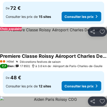
72 €
De
Consulter les prix de
15 sites
Consulter les prix
Choix populaire
Partager
Aj
Premiere Classe Roissy Aéroport Charles De Gaulle
Hôtel
Décorations festives de saison
2 Étoiles
7,7
Bien
17 850
à 3.6 km de : Aéroport de Paris-Charles-de-Gaulle
48 €
De
Consulter les prix de
12 sites
Consulter les prix
Partager
Aj