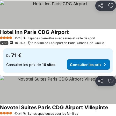
Partager
Aj
Hotel Inn Paris CDG Airport
Hôtel
Espaces bien-être avec sauna et salle de sport
4 Étoiles
7,0
10 049
à 2.8 km de : Aéroport de Paris-Charles-de-Gaulle
71 €
De
Consulter les prix de
16 sites
Consulter les prix
Partager
Aj
Novotel Suites Paris CDG Airport Villepinte
Hôtel
Suites spacieuses pour les familles
4 Étoiles