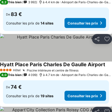
8,2
Très bien
3 992
à 4.4 km de : Aéroport de Paris-Charles-de-Gaulle
83 €
De
Consulter les prix de
14 sites
Consulter les prix
Partager
Aj
Hyatt Place Paris Charles De Gaulle Airport
Hôtel
Piscine intérieure et centre de fitness
4 Étoiles
8,0
Très bien
4 099
à 4.7 km de : Aéroport de Paris-Charles-de-Gaulle
74 €
De
Consulter les prix de
19 sites
Consulter les prix