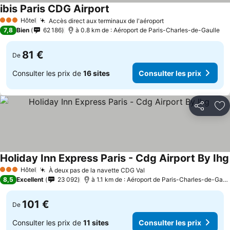
ibis Paris CDG Airport
Hôtel
Accès direct aux terminaux de l'aéroport
3 Étoiles
7,8
Bien
62 186
à 0.8 km de : Aéroport de Paris-Charles-de-Gaulle
81 €
De
Consulter les prix de
16 sites
Consulter les prix
Partager
Aj
Holiday Inn Express Paris - Cdg Airport By Ihg
Hôtel
À deux pas de la navette CDG Val
3 Étoiles
8,5
Excellent
23 092
à 1.1 km de : Aéroport de Paris-Charles-de-Gaulle
101 €
De
Consulter les prix de
11 sites
Consulter les prix