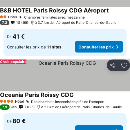
B&B HOTEL Paris Roissy CDG Aéroport
Hôtel
Chambres familiales avec mezzanine
2 Étoiles
7,2
18 455
à 3.7 km de : Aéroport de Paris-Charles-de-Gaulle
41 €
De
Consulter les prix de
11 sites
Consulter les prix
Choix populaire
Partager
Aj
Oceania Paris Roissy CDG
Hôtel
Des chambres insonorisées près de l'aéroport
4 Étoiles
7,9
Bien
7 025
à 2.1 km de : Aéroport de Paris-Charles-de-Gaulle
80 €
De