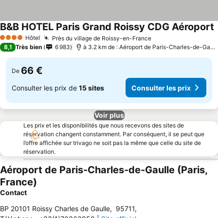
B&B HOTEL Paris Grand Roissy CDG Aéroport
Hôtel
Près du village de Roissy-en-France
4 Étoiles
8,1
Très bien
6 983
à 3.2 km de : Aéroport de Paris-Charles-de-Gaulle
66 €
De
Consulter les prix de
15 sites
Consulter les prix
Voir plus
Les prix et les disponibilités que nous recevons des sites de
réservation changent constamment. Par conséquent, il se peut que
l’offre affichée sur trivago ne soit pas la même que celle du site de
réservation.
Aéroport de Paris-Charles-de-Gaulle (Paris,
France)
Contact
BP 20101 Roissy Charles de Gaulle
,
95711
,