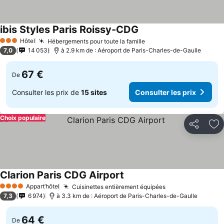
ibis Styles Paris Roissy-CDG
Hôtel
Hébergements pour toute la famille
3 Étoiles
7,0
14 053
à 2.9 km de : Aéroport de Paris-Charles-de-Gaulle
67 €
De
Consulter les prix de
15 sites
Consulter les prix
Choix populaire
Partager
Aj
Clarion Paris CDG Airport
Appart’hôtel
Cuisinettes entièrement équipées
4 Étoiles
7,3
6 974
à 3.3 km de : Aéroport de Paris-Charles-de-Gaulle
64 €
De