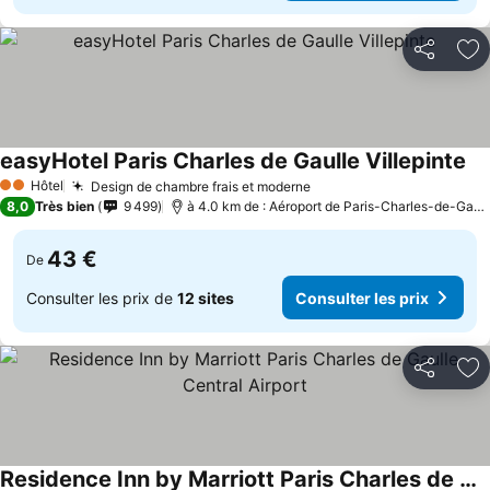
Partager
Aj
easyHotel Paris Charles de Gaulle Villepinte
Hôtel
Design de chambre frais et moderne
2 Étoiles
8,0
Très bien
9 499
à 4.0 km de : Aéroport de Paris-Charles-de-Gaulle
43 €
De
Consulter les prix de
12 sites
Consulter les prix
Partager
Aj
Residence Inn by Marriott Paris Charles de Gaulle Central Airport