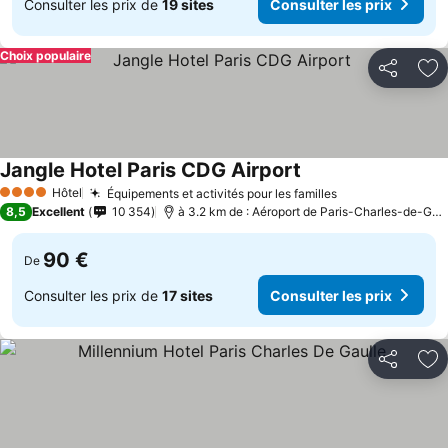
Consulter les prix de
19 sites
Consulter les prix
Choix populaire
Partager
Aj
Jangle Hotel Paris CDG Airport
Hôtel
Équipements et activités pour les familles
4 Étoiles
8,5
Excellent
10 354
à 3.2 km de : Aéroport de Paris-Charles-de-Gaulle
90 €
De
Consulter les prix de
17 sites
Consulter les prix
Partager
Aj