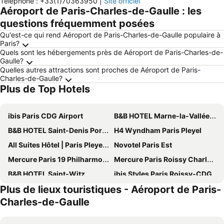
Téléphone
:
+33(1)70363950
|
Site officiel
Aéroport de Paris-Charles-de-Gaulle : les
questions fréquemment posées
Qu'est-ce qui rend Aéroport de Paris-Charles-de-Gaulle populaire à
Paris?
Quels sont les hébergements près de Aéroport de Paris-Charles-de-
Gaulle?
Quelles autres attractions sont proches de Aéroport de Paris-
Charles-de-Gaulle?
Plus de Top Hotels
ibis Paris CDG Airport
B&B HOTEL Marne-la-Vallée Chelles
B&B HOTEL Saint-Denis Porte de Paris
H4 Wyndham Paris Pleyel
All Suites Hôtel | Paris Pleyel – L’île Saint Denis
Novotel Paris Est
Mercure Paris 19 Philharmonie La Villette
Mercure Paris Roissy Charles de Gaulle Hotel
B&B HOTEL Saint-Witz
ibis Styles Paris Roissy-CDG
Plus de lieux touristiques - Aéroport de Paris-
Novotel Paris Stade Basilique
B&B HOTEL Paris Roissy CDG Aéroport
Charles-de-Gaulle
Novotel Roissy Saint-Witz
Novotel Suites Paris Stade de France
Holiday Inn Express Paris - Cdg Airport By Ihg
ibis budget Paris Aubervilliers