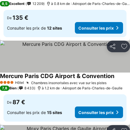
4 Étoiles
8,5
Excellent
12 209
à 0.8 km de : Aéroport de Paris-Charles-de-Gaulle
135 €
De
Consulter les prix de
12 sites
Consulter les prix
Partager
Aj
Mercure Paris CDG Airport & Convention
Hôtel
Chambres insonorisées avec vue sur les pistes
4 Étoiles
7,8
Bien
8 433
à 1.2 km de : Aéroport de Paris-Charles-de-Gaulle
87 €
De
Consulter les prix de
15 sites
Consulter les prix