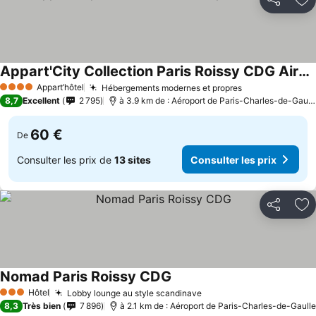
Partager
Aj
Appart'City Collection Paris Roissy CDG Airport
Appart’hôtel
Hébergements modernes et propres
4 Étoiles
8,7
Excellent
2 795
à 3.9 km de : Aéroport de Paris-Charles-de-Gaulle
60 €
De
Consulter les prix de
13 sites
Consulter les prix
Partager
Aj
Nomad Paris Roissy CDG
Hôtel
Lobby lounge au style scandinave
3 Étoiles
8,3
Très bien
7 896
à 2.1 km de : Aéroport de Paris-Charles-de-Gaulle