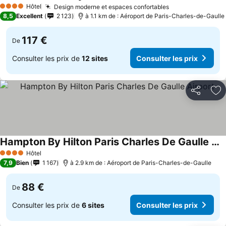
Hôtel
Design moderne et espaces confortables
4 Étoiles
8,5
Excellent
2 123
à 1.1 km de : Aéroport de Paris-Charles-de-Gaulle
117 €
De
Consulter les prix de
12 sites
Consulter les prix
Partager
Aj
Hampton By Hilton Paris Charles De Gaulle Airport
Hôtel
4 Étoiles
7,9
Bien
1 167
à 2.9 km de : Aéroport de Paris-Charles-de-Gaulle
88 €
De
Consulter les prix de
6 sites
Consulter les prix