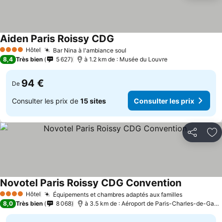
Aiden Paris Roissy CDG
Hôtel
Bar Nina à l'ambiance soul
4 Étoiles
8,4
Très bien
5 627
à 1.2 km de : Musée du Louvre
94 €
De
Consulter les prix de
15 sites
Consulter les prix
Partager
Aj
Novotel Paris Roissy CDG Convention
Hôtel
Équipements et chambres adaptés aux familles
4 Étoiles
8,0
Très bien
8 068
à 3.5 km de : Aéroport de Paris-Charles-de-Gaulle