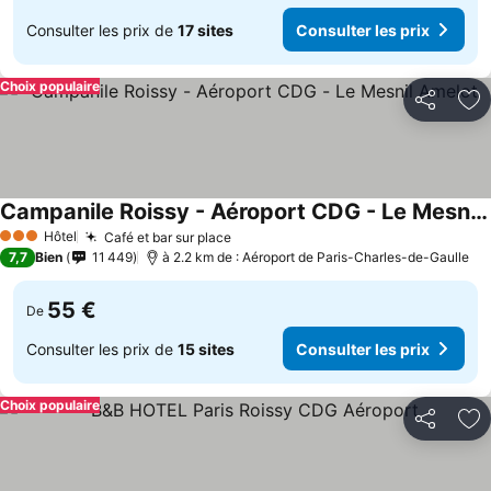
Consulter les prix de
17 sites
Consulter les prix
Choix populaire
Partager
Aj
Campanile Roissy - Aéroport CDG - Le Mesnil Amelot
Hôtel
Café et bar sur place
3 Étoiles
7,7
Bien
11 449
à 2.2 km de : Aéroport de Paris-Charles-de-Gaulle
55 €
De
Consulter les prix de
15 sites
Consulter les prix
Choix populaire
Partager
Aj