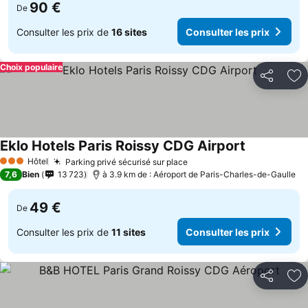
90 €
De
Consulter les prix de
16 sites
Consulter les prix
Choix populaire
Partager
Aj
Eklo Hotels Paris Roissy CDG Airport
Hôtel
Parking privé sécurisé sur place
3 Étoiles
7,6
Bien
13 723
à 3.9 km de : Aéroport de Paris-Charles-de-Gaulle
49 €
De
Consulter les prix de
11 sites
Consulter les prix
Partager
Aj