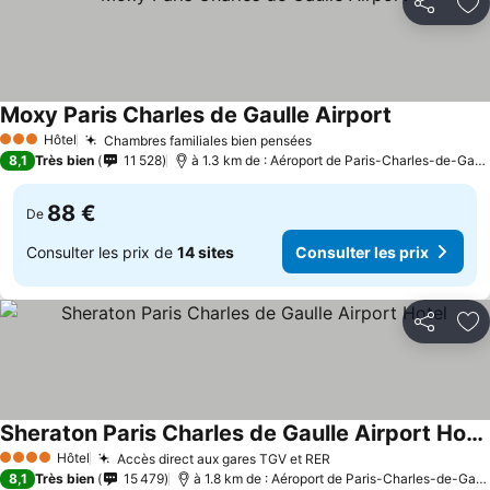
Partager
Aj
Moxy Paris Charles de Gaulle Airport
Hôtel
Chambres familiales bien pensées
3 Étoiles
8,1
Très bien
11 528
à 1.3 km de : Aéroport de Paris-Charles-de-Gaulle
88 €
De
Consulter les prix de
14 sites
Consulter les prix
Partager
Aj
Sheraton Paris Charles de Gaulle Airport Hotel
Hôtel
Accès direct aux gares TGV et RER
4 Étoiles
8,1
Très bien
15 479
à 1.8 km de : Aéroport de Paris-Charles-de-Gaulle