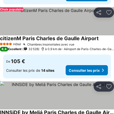
Choix populaire
Partager
Aj
citizenM Paris Charles de Gaulle Airport
Hôtel
Chambres insonorisées avec vue
4 Étoiles
8,8
Excellent
32 528
à 0.9 km de : Aéroport de Paris-Charles-de-Gaulle
105 €
De
Consulter les prix de
14 sites
Consulter les prix
Partager
Aj
INNSiDE by Meliá Paris Charles de Gaulle Airport