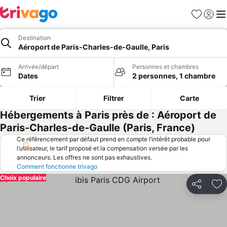
Favoris
Se con
Me
Destination
Aéroport de Paris-Charles-de-Gaulle, Paris
Arrivée/départ
Personnes et chambres
Dates
2 personnes, 1 chambre
Trier
Filtrer
Carte
Hébergements à Paris près de : Aéroport de
Paris-Charles-de-Gaulle (Paris, France)
Ce référencement par défaut prend en compte l’intérêt probable pour
l’utilisateur, le tarif proposé et la compensation versée par les
annonceurs. Les offres ne sont pas exhaustives.
Comment fonctionne trivago
Choix populaire
Partager
Aj