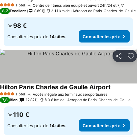
Hôtel
Centre de fitness bien équipé et ouvert 24h/24 et 7j/7
4 Étoiles
8,7
Excellent
8 891
à 1.1 km de : Aéroport de Paris-Charles-de-Gaulle
98 €
De
Consulter les prix de
14 sites
Consulter les prix
Partager
Aj
Hilton Paris Charles de Gaulle Airport
Hôtel
Accès inégalé aux terminaux aéroportuaires
4 Étoiles
7,8
Bien
12 821
à 0.8 km de : Aéroport de Paris-Charles-de-Gaulle
110 €
De
Consulter les prix de
14 sites
Consulter les prix