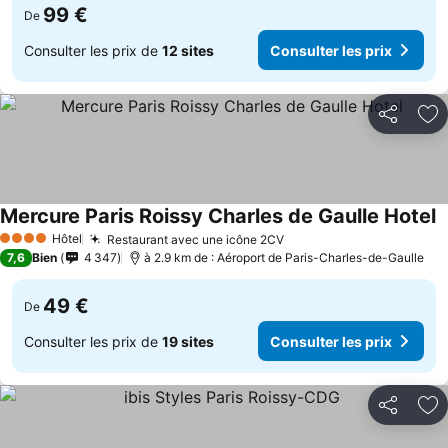
99 €
De
Consulter les prix de
12 sites
Consulter les prix
Partager
Aj
Mercure Paris Roissy Charles de Gaulle Hotel
Hôtel
Restaurant avec une icône 2CV
4 Étoiles
7,6
Bien
4 347
à 2.9 km de : Aéroport de Paris-Charles-de-Gaulle
49 €
De
Consulter les prix de
19 sites
Consulter les prix
Partager
Aj