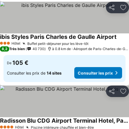
Partager
Aj
ibis Styles Paris Charles de Gaulle Airport
Hôtel
Buffet petit-déjeuner pour les lève-tôt
3 Étoiles
8,2
Très bien
40 730
à 0.8 km de : Aéroport de Paris-Charles-de-Gaulle
105 €
De
Consulter les prix de
14 sites
Consulter les prix
Partager
Aj
Radisson Blu CDG Airport Terminal Hotel, Paris
Hôtel
Piscine intérieure chauffée et bien-être