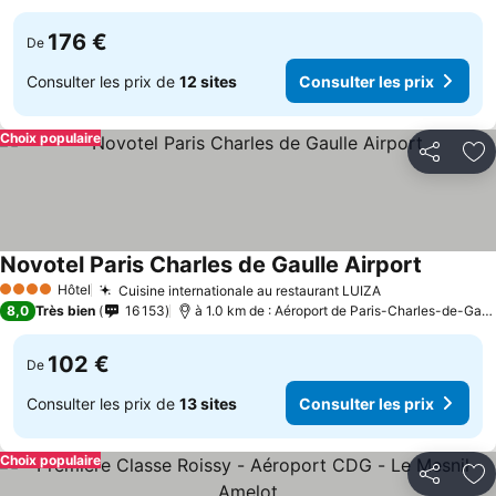
176 €
De
Consulter les prix de
12 sites
Consulter les prix
Choix populaire
Partager
Aj
Novotel Paris Charles de Gaulle Airport
Hôtel
Cuisine internationale au restaurant LUIZA
4 Étoiles
8,0
Très bien
16 153
à 1.0 km de : Aéroport de Paris-Charles-de-Gaulle
102 €
De
Consulter les prix de
13 sites
Consulter les prix
Choix populaire
Partager
Aj