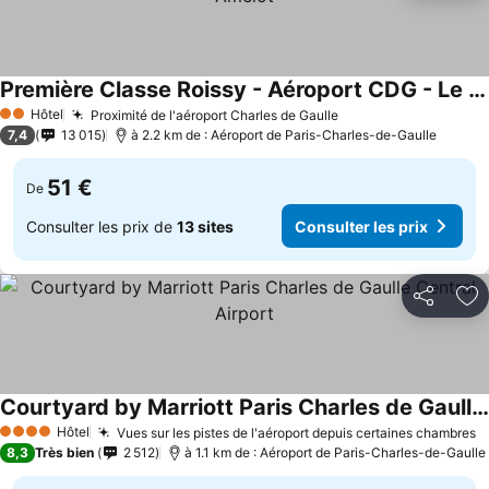
Première Classe Roissy - Aéroport CDG - Le Mesnil-Amelot
Hôtel
Proximité de l'aéroport Charles de Gaulle
2 Étoiles
7,4
13 015
à 2.2 km de : Aéroport de Paris-Charles-de-Gaulle
51 €
De
Consulter les prix de
13 sites
Consulter les prix
Partager
Aj
Courtyard by Marriott Paris Charles de Gaulle Central Airport
Hôtel
Vues sur les pistes de l'aéroport depuis certaines chambres
4 Étoiles
8,3
Très bien
2 512
à 1.1 km de : Aéroport de Paris-Charles-de-Gaulle