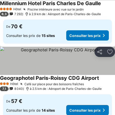
Millennium Hotel Paris Charles De Gaulle
Hôtel
Piscine intérieure avec vue sur le jardin
4 Étoiles
6,3
7 292
à 2.9 km de : Aéroport de Paris-Charles-de-Gaulle
70 €
De
Consulter les prix de
15 sites
Consulter les prix
Partager
Aj
Geographotel Paris-Roissy CDG Airport
Hôtel
Café sur place pour des boissons fraîches
3 Étoiles
7,1
8 040
à 2.5 km de : Aéroport de Paris-Charles-de-Gaulle
57 €
De
Consulter les prix de
14 sites
Consulter les prix