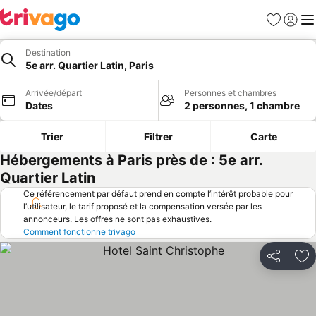
Favoris
Se con
Me
Destination
5e arr. Quartier Latin, Paris
Arrivée/départ
Personnes et chambres
Dates
2 personnes, 1 chambre
Trier
Filtrer
Carte
Hébergements à Paris près de : 5e arr.
Quartier Latin
Ce référencement par défaut prend en compte l’intérêt probable pour
l’utilisateur, le tarif proposé et la compensation versée par les
annonceurs. Les offres ne sont pas exhaustives.
Comment fonctionne trivago
Partager
Aj