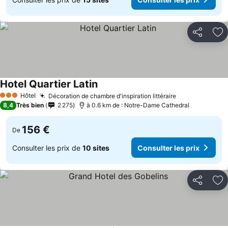
Partager
Aj
Hotel Quartier Latin
Hôtel
Décoration de chambre d'inspiration littéraire
3 Étoiles
8,4
Très bien
2 275
à 0.6 km de : Notre-Dame Cathedral
156 €
De
Consulter les prix de
10 sites
Consulter les prix
Partager
Aj