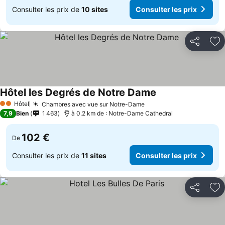
Consulter les prix de
10 sites
Consulter les prix
Partager
Aj
Hôtel les Degrés de Notre Dame
Hôtel
Chambres avec vue sur Notre-Dame
2 Étoiles
7,9
Bien
1 463
à 0.2 km de : Notre-Dame Cathedral
102 €
De
Consulter les prix de
11 sites
Consulter les prix
Partager
Aj