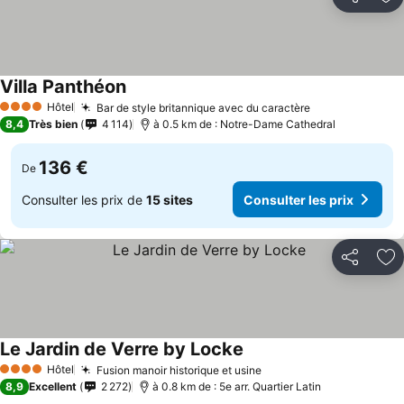
Partager
Aj
Villa Panthéon
Hôtel
Bar de style britannique avec du caractère
4 Étoiles
8,4
Très bien
4 114
à 0.5 km de : Notre-Dame Cathedral
136 €
De
Consulter les prix de
15 sites
Consulter les prix
Partager
Aj
Le Jardin de Verre by Locke
Hôtel
Fusion manoir historique et usine
4 Étoiles
8,9
Excellent
2 272
à 0.8 km de : 5e arr. Quartier Latin