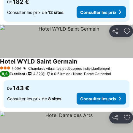
182 €
De
Consulter les prix de
12 sites
Consulter les prix
Partager
Aj
Hotel WYLD Saint Germain
Hôtel
Chambres vibrantes et décorées individuellement
3 Étoiles
8,6
Excellent
4 323
à 0.5 km de : Notre-Dame Cathedral
143 €
De
Consulter les prix de
8 sites
Consulter les prix
Partager
Aj