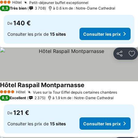
Hôtel
Petit-déjeuner buffet exceptionnel
3 Étoiles
8,3
Très bien
3 708
à 0.6 km de : Notre-Dame Cathedral
140 €
De
Consulter les prix de
15 sites
Consulter les prix
Partager
Aj
Hôtel Raspail Montparnasse
Hôtel
Vues sur la Tour Eiffel depuis certaines chambres
4 Étoiles
8,5
Excellent
2 375
à 1.9 km de : Notre-Dame Cathedral
121 €
De
Consulter les prix de
15 sites
Consulter les prix