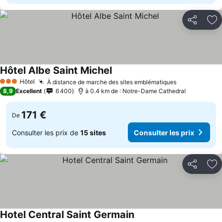
Partager
Aj
Hôtel Albe Saint Michel
Hôtel
À distance de marche des sites emblématiques
3 Étoiles
8,9
Excellent
6 400
à 0.4 km de : Notre-Dame Cathedral
171 €
De
Consulter les prix de
15 sites
Consulter les prix
Partager
Aj
Hotel Central Saint Germain