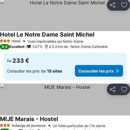
Partager
Aj
Hotel Le Notre Dame Saint Michel
Hôtel
Vues imprenables sur Notre-Dame
3 Étoiles
8,5
Excellent
5 071
à 0.2 km de : Notre-Dame Cathedral
233 €
De
Consulter les prix de
15 sites
Consulter les prix
Partager
Aj
MIJE Marais - Hostel
Auberge de jeunesse
Un hôtel particulier du 17e siècle
3 Étoiles