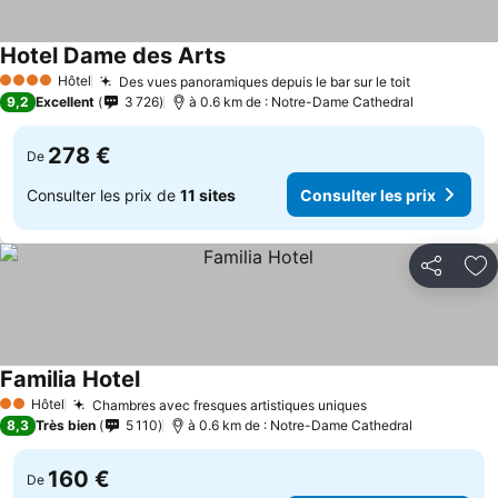
Hotel Dame des Arts
Hôtel
Des vues panoramiques depuis le bar sur le toit
4 Étoiles
9,2
Excellent
3 726
à 0.6 km de : Notre-Dame Cathedral
278 €
De
Consulter les prix de
11 sites
Consulter les prix
Partager
Aj
Familia Hotel
Hôtel
Chambres avec fresques artistiques uniques
2 Étoiles
8,3
Très bien
5 110
à 0.6 km de : Notre-Dame Cathedral
160 €
De