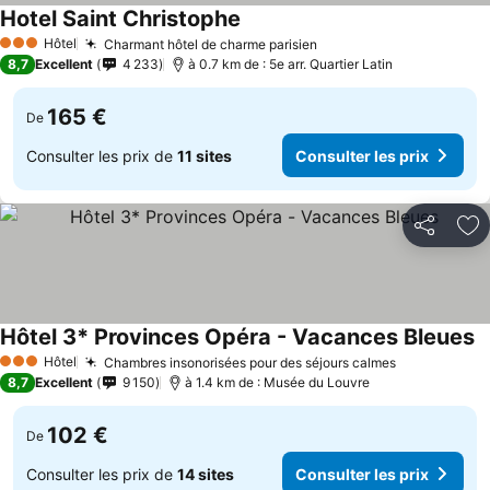
Hotel Saint Christophe
Hôtel
Charmant hôtel de charme parisien
3 Étoiles
8,7
Excellent
4 233
à 0.7 km de : 5e arr. Quartier Latin
165 €
De
Consulter les prix de
11 sites
Consulter les prix
Partager
Aj
Hôtel 3* Provinces Opéra - Vacances Bleues
Hôtel
Chambres insonorisées pour des séjours calmes
3 Étoiles
8,7
Excellent
9 150
à 1.4 km de : Musée du Louvre
102 €
De
Consulter les prix de
14 sites
Consulter les prix