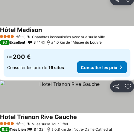
Partager
Aj
Hôtel Madison
Hôtel
Chambres insonorisées avec vue sur la ville
4 Étoiles
9,1
Excellent
3 414
à 1.0 km de : Musée du Louvre
200 €
De
Consulter les prix de
16 sites
Consulter les prix
Partager
Aj
Hotel Trianon Rive Gauche
Hôtel
Vues sur la Tour Eiffel
4 Étoiles
8,2
Très bien
8 432
à 0.8 km de : Notre-Dame Cathedral