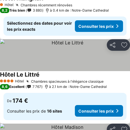
Hôtel
Chambres récemment rénovées
1 Étoiles
8,2
Très bien
3 880
à 0.4 km de : Notre-Dame Cathedral
Sélectionnez des dates pour voir
Consulter les prix
les prix exacts
Partager
Aj
Hôtel Le Littré
Hôtel
Chambres spacieuses à l'élégance classique
4 Étoiles
8,6
Excellent
7 767
à 2.1 km de : Notre-Dame Cathedral
174 €
De
Consulter les prix de
16 sites
Consulter les prix