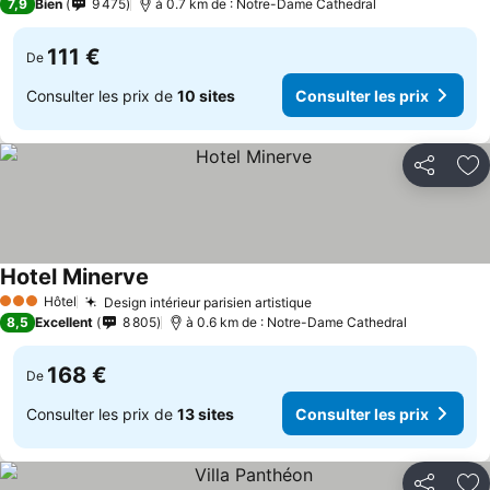
7,9
Bien
9 475
à 0.7 km de : Notre-Dame Cathedral
111 €
De
Consulter les prix de
10 sites
Consulter les prix
Partager
Aj
Hotel Minerve
Hôtel
Design intérieur parisien artistique
3 Étoiles
8,5
Excellent
8 805
à 0.6 km de : Notre-Dame Cathedral
168 €
De
Consulter les prix de
13 sites
Consulter les prix