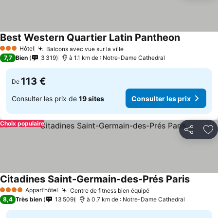
Best Western Quartier Latin Pantheon
Hôtel
Balcons avec vue sur la ville
3 Étoiles
7,7
Bien
3 319
à 1.1 km de : Notre-Dame Cathedral
113 €
De
Consulter les prix de
19 sites
Consulter les prix
Choix populaire
Partager
Aj
Citadines Saint-Germain-des-Prés Paris
Appart’hôtel
Centre de fitness bien équipé
4 Étoiles
8,4
Très bien
13 509
à 0.7 km de : Notre-Dame Cathedral