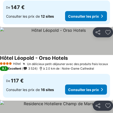
147 €
De
Consulter les prix de
12 sites
Consulter les prix
Partager
Aj
Hôtel Léopold - Orso Hotels
Hôtel
Un délicieux petit-déjeuner avec des produits frais locaux
4 Étoiles
9,1
Excellent
3 524
à 2.0 km de : Notre-Dame Cathedral
117 €
De
Consulter les prix de
16 sites
Consulter les prix
Partager
Aj