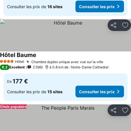
Consulter les prix de
16 sites
Consulter les prix
Partager
Aj
Hôtel Baume
Hôtel
Chambre duplex unique avec vue sur la ville
4 Étoiles
9,2
Excellent
2 596
à 0.8 km de : Notre-Dame Cathedral
177 €
De
Consulter les prix de
15 sites
Consulter les prix
Choix populaire
Partager
Aj