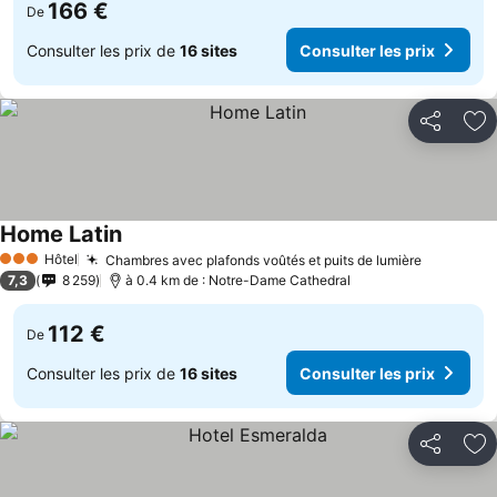
166 €
De
Consulter les prix de
16 sites
Consulter les prix
Partager
Aj
Home Latin
Hôtel
Chambres avec plafonds voûtés et puits de lumière
3 Étoiles
7,3
8 259
à 0.4 km de : Notre-Dame Cathedral
112 €
De
Consulter les prix de
16 sites
Consulter les prix
Partager
Aj