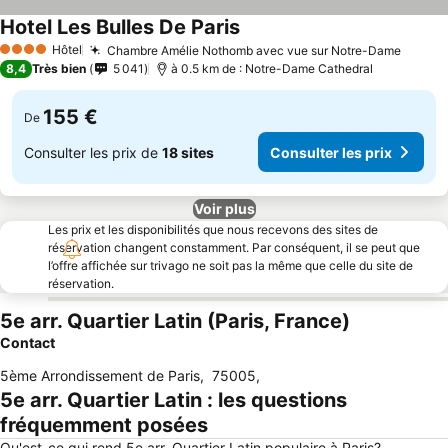
Hotel Les Bulles De Paris
Hôtel
Chambre Amélie Nothomb avec vue sur Notre-Dame
4 Étoiles
8,4
Très bien
5 041
à 0.5 km de : Notre-Dame Cathedral
155 €
De
Consulter les prix de
18 sites
Consulter les prix
Voir plus
Les prix et les disponibilités que nous recevons des sites de
réservation changent constamment. Par conséquent, il se peut que
l’offre affichée sur trivago ne soit pas la même que celle du site de
réservation.
5e arr. Quartier Latin (Paris, France)
Contact
5ème Arrondissement de Paris
,
75005
,
5e arr. Quartier Latin : les questions
fréquemment posées
Qu'est-ce qui rend 5e arr. Quartier Latin populaire à Paris?