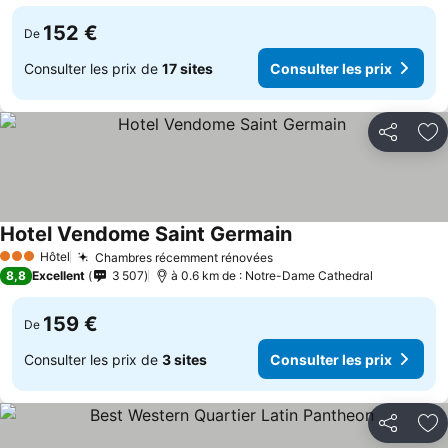
152 €
De
Consulter les prix de
17 sites
Consulter les prix
Partager
Aj
Hotel Vendome Saint Germain
Hôtel
Chambres récemment rénovées
3 Étoiles
8,8
Excellent
3 507
à 0.6 km de : Notre-Dame Cathedral
159 €
De
Consulter les prix de
3 sites
Consulter les prix
Partager
Aj