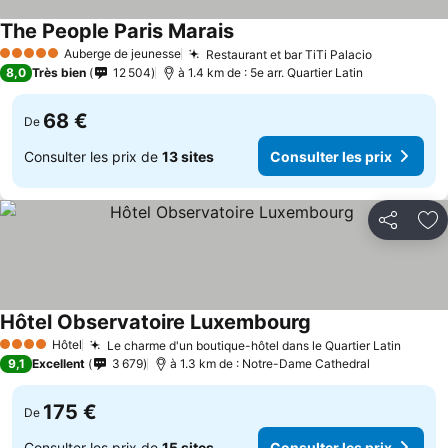
The People Paris Marais
Auberge de jeunesse
Restaurant et bar TiTi Palacio
5 Étoiles
8,0
Très bien
12 504
à 1.4 km de : 5e arr. Quartier Latin
68 €
De
Consulter les prix de
13 sites
Consulter les prix
Partager
Aj
Hôtel Observatoire Luxembourg
Hôtel
Le charme d'un boutique-hôtel dans le Quartier Latin
4 Étoiles
9,1
Excellent
3 679
à 1.3 km de : Notre-Dame Cathedral
175 €
De
Consulter les prix de
15 sites
Consulter les prix