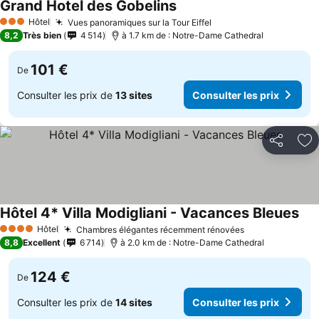
Grand Hotel des Gobelins
Hôtel
Vues panoramiques sur la Tour Eiffel
3 Étoiles
8,2
Très bien
4 514
à 1.7 km de : Notre-Dame Cathedral
101 €
De
Consulter les prix de
13 sites
Consulter les prix
Partager
Aj
Hôtel 4* Villa Modigliani - Vacances Bleues
Hôtel
Chambres élégantes récemment rénovées
4 Étoiles
8,8
Excellent
6 714
à 2.0 km de : Notre-Dame Cathedral
124 €
De
Consulter les prix de
14 sites
Consulter les prix