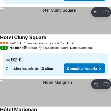
Partager
Aj
Hotel Cluny Square
Hôtel
Chambres avec vue sur la Tour Eiffel
3 Étoiles
8,4
Très bien
4 805
à 0.5 km de : Notre-Dame Cathedral
92 €
De
Consulter les prix de
13 sites
Consulter les prix
Partager
Aj
Hôtel Marignan