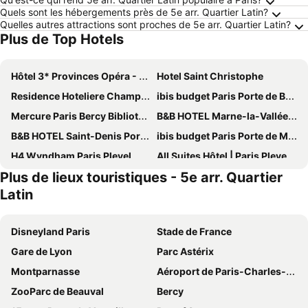
Quels sont les hébergements près de 5e arr. Quartier Latin?
Quelles autres attractions sont proches de 5e arr. Quartier Latin?
Plus de Top Hotels
Hôtel 3* Provinces Opéra - Vacances Bleues
Hotel Saint Christophe
Residence Hoteliere Champ de Mars
ibis budget Paris Porte de Bercy
Mercure Paris Bercy Bibliothèque
B&B HOTEL Marne-la-Vallée Chelles
B&B HOTEL Saint-Denis Porte de Paris
ibis budget Paris Porte de Montmartre
H4 Wyndham Paris Pleyel
All Suites Hôtel | Paris Pleyel – L’île Saint Denis
Plus de lieux touristiques - 5e arr. Quartier
Novotel Paris Est
ibis Paris Tour Eiffel Cambronne 15ème
Latin
Grand Hotel de Paris
123home- Garden & spa
Executive Hotel Paris Gennevilliers
Hôtel Le Littré
Disneyland Paris
Stade de France
Pullman Paris Tour Eiffel
Mercure Paris 19 Philharmonie La Villette
Gare de Lyon
Parc Astérix
Hôtel De Paris Opera
Novotel Paris 13 Porte d'Italie
Montparnasse
Aéroport de Paris-Charles-de-Gaulle
Novotel Paris Stade Basilique
Hotel Cluny Square
ZooParc de Beauval
Bercy
ibis budget Paris Gennevilliers
Tribe Paris La Defense Esplanade