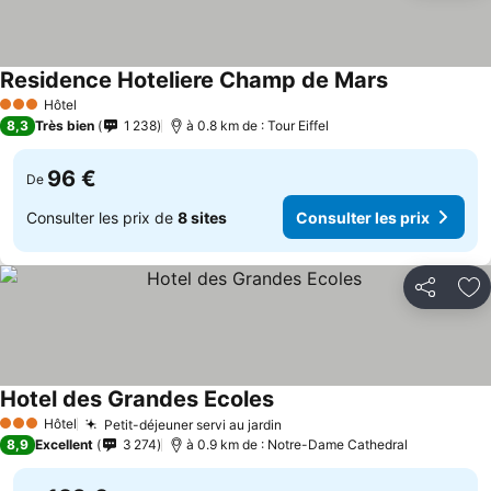
Residence Hoteliere Champ de Mars
Hôtel
3 Étoiles
8,3
Très bien
1 238
à 0.8 km de : Tour Eiffel
96 €
De
Consulter les prix de
8 sites
Consulter les prix
Partager
Aj
Hotel des Grandes Ecoles
Hôtel
Petit-déjeuner servi au jardin
3 Étoiles
8,9
Excellent
3 274
à 0.9 km de : Notre-Dame Cathedral