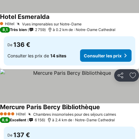
Hotel Esmeralda
Hôtel
Vues imprenables sur Notre-Dame
1 Étoiles
8,1
Très bien
2 759
à 0.2 km de : Notre-Dame Cathedral
136 €
De
Consulter les prix de
14 sites
Consulter les prix
Partager
Aj
Mercure Paris Bercy Bibliothèque
Hôtel
Chambres insonorisées pour des séjours calmes
4 Étoiles
8,6
Excellent
6 156
à 2.4 km de : Notre-Dame Cathedral
137 €
De