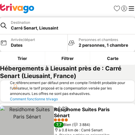
Favoris
Se con
Me
Destination
Carré Senart, Lieusaint
Arrivée/départ
Personnes et chambres
Dates
2 personnes, 1 chambre
Trier
Filtrer
Carte
Hébergements à Lieusaint près de : Carré
Senart (Lieusaint, France)
Ce référencement par défaut prend en compte l’intérêt probable pour
l’utilisateur, le tarif proposé et la compensation versée par les
annonceurs. Les offres ne sont pas exhaustives.
Comment fonctionne trivago
Residhome Suites Paris
Partager
Ajouter à mes favoris
Sénart
Consulter les prix
4 Étoiles
7,7
Bien
3 884
à 0.8 km de : Carré Senart