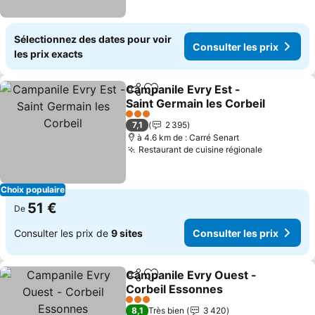
Sélectionnez des dates pour voir
Consulter les prix
les prix exacts
Campanile Evry Est -
Partager
Ajouter à mes favoris
Saint Germain les Corbeil
Consulter les prix
3 Étoiles
7,1
2 395
à 4.6 km de : Carré Senart
Restaurant de cuisine régionale
Consulter 
Choix populaire
51 €
De
Consulter les prix de
9 sites
Consulter les prix
Campanile Evry Ouest -
Partager
Ajouter à mes favoris
Corbeil Essonnes
Consulter les prix
3 Étoiles
8,1
Très bien
3 420