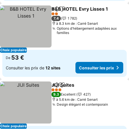
B&B HOTEL Evry Lisses 1
Partager
Ajouter à mes favoris
C
2 Étoiles
7,4
1 782
à 8.3 km de : Carré Senart
Options d'hébergement adaptées aux
familles
Choix populaire
53 €
De
Consulter les prix de
12 sites
Consulter les prix
JIJI Suites
Partager
Ajouter à mes favoris
Consulter les pri
3 Étoiles
9,3
Excellent
427
à 5.6 km de : Carré Senart
Design élégant et contemporain
Consulter
Choix populaire