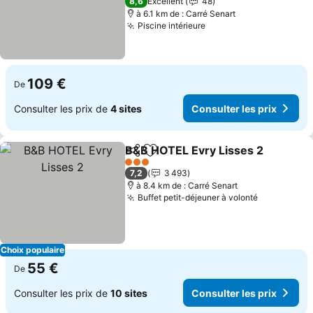
8,6
Excellent
48
à 6.1 km de : Carré Senart
Piscine intérieure
Consulter les prix
109 €
De
Consulter les prix de
4 sites
Consulter les prix
B&B HOTEL Evry Lisses 2
Partager
Ajouter à mes favoris
C
3 Étoiles
7,2
3 493
à 8.4 km de : Carré Senart
Buffet petit-déjeuner à volonté
Consulter 
Choix populaire
55 €
De
Consulter les prix de
10 sites
Consulter les prix