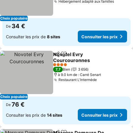
Hébergement adapté aux familles
Consulte
Choix populaire
34 €
De
Consulter les prix de
8 sites
Consulter les prix
Novotel Evry
Partager
Ajouter à mes favoris
Courcouronnes
Consulter les prix
4 Étoiles
7,7
Bien
3 656
à 9.0 km de : Carré Senart
Restaurant L'Intermède
Consulter les pr
Choix populaire
76 €
De
Consulter les prix de
14 sites
Consulter les prix
Mercure Demeure De