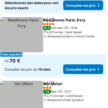
Sélectionnez des dates pour voir
Consulter les prix
les prix exacts
Residhome Paris-Evry
Partager
Ajouter à mes favoris
Cons
4 Étoiles
8,2
Très bien
1 616
à 9.0 km de : Carré Senart
Restaurant et bar Le French Corner
Consult
Choix populaire
70 €
De
Consulter les prix de
19 sites
Consulter les prix
ibis Melun
Partager
Ajouter à mes favoris
Consulter les pri
3 Étoiles
7,6
Bien
1 517
à 11.2 km de : Carré Senart
Restaurant et bar sur place
Consulter les