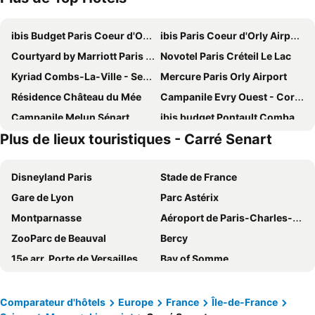
ibis Budget Paris Coeur d'Orly Airport
ibis Paris Coeur d'Orly Airport
Courtyard by Marriott Paris Creteil
Novotel Paris Créteil Le Lac
Kyriad Combs-La-Ville - Senart
Mercure Paris Orly Airport
Résidence Château du Mée
Campanile Evry Ouest - Corbeil Essonnes
Campanile Melun Sénart
ibis budget Pontault Combault RN4 Marne la Vallée
Plus de lieux touristiques - Carré Senart
Espace Leonard De Vinci
Premiere Classe Evry Sud - Mennecy
Première Classe Melun Senart
Novotel Senart Golf de Greenparc
Disneyland Paris
Stade de France
Les Demeures de Varennes, BW Signature Collection
ibis Styles Paris Orly Airport
Gare de Lyon
Parc Astérix
Comfort Hôtel Brétigny-sur-Orge
Kyriad Brie Comte Robert
Montparnasse
Aéroport de Paris-Charles-de-Gaulle
B&B HOTEL Lieusaint Carré Sénart
B&B HOTEL Viry-Châtillon
ZooParc de Beauval
Bercy
Novotel Evry Courcouronnes
Orly Superior Hotel
15e arr. Porte de Versailles
Bay of Somme
B&B HOTEL Paris Créteil
Hôtel L'ile Du Saussay
9e arr. Opéra
Tour Eiffel
Campanile Créteil - Bonneuil Sur Marne
B&B HOTEL La Queue-en-Brie
Gare Montparnasse
12e arr. Bercy
B&B HOTEL Corbeil-Essonnes
Novotel Paris Coeur d'Orly Airport
Comparateur d'hôtels
Europe
France
Île-de-France