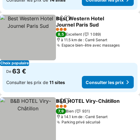
Best Western Hotel
Partager
Ajouter à mes favoris
Journel Paris Sud
Consulter les prix
3 Étoiles
8,5
Excellent
1 089
à 11.5 km de : Carré Senart
Espace bien-être avec massages
Consulte
Choix populaire
63 €
De
Consulter les prix de
11 sites
Consulter les prix
B&B HOTEL Viry-Châtillon
Partager
Ajouter à mes favoris
3 Étoiles
7,9
Bien
931
à 14.1 km de : Carré Senart
Parking privé sécurisé
Consulter les pri