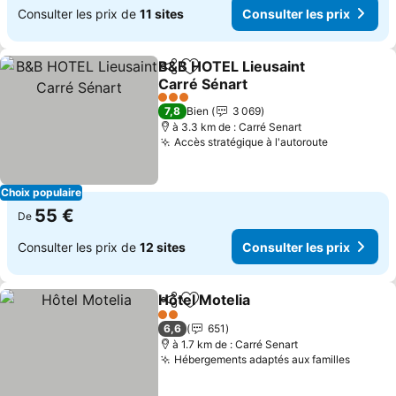
Consulter les prix de
11 sites
Consulter les prix
B&B HOTEL Lieusaint
Partager
Ajouter à mes favoris
Carré Sénart
Consulter les prix
3 Étoiles
7,8
Bien
3 069
à 3.3 km de : Carré Senart
Accès stratégique à l'autoroute
Consulter 
Choix populaire
55 €
De
Consulter les prix de
12 sites
Consulter les prix
Hôtel Motelia
Partager
Ajouter à mes favoris
Consulter les
2 Étoiles
6,6
651
à 1.7 km de : Carré Senart
Hébergements adaptés aux familles
Consult