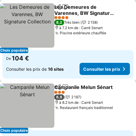
Les Demeures de
Partager
Ajouter à mes favoris
Varennes, BW Signature
Collection
Consulter les prix
4 Étoiles
8,2
Très bien
2 158
à 7.2 km de : Carré Senart
Piscine extérieure chauffée
Consulter les
Choix populaire
104 €
De
Consulter les prix de
16 sites
Consulter les prix
Campanile Melun Sénart
Partager
Ajouter à mes favoris
C
3 Étoiles
6,8
2 187
à 8.2 km de : Carré Senart
Restaurant français traditionnel
Consulter 
Choix populaire