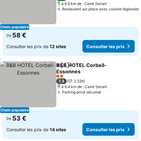
à 6.9 km de : Carré Senart
Restaurant sur place avec cuisine régionale
C
Choix populaire
58 €
De
Consulter les prix de
12 sites
Consulter les prix
B&B HOTEL Corbeil-
Partager
Ajouter à mes favoris
Essonnes
Consulter les prix
2 Étoiles
7,3
2 326
à 6.4 km de : Carré Senart
Parking privé sécurisé
Consulter les pri
Choix populaire
53 €
De
Consulter les prix de
14 sites
Consulter les prix