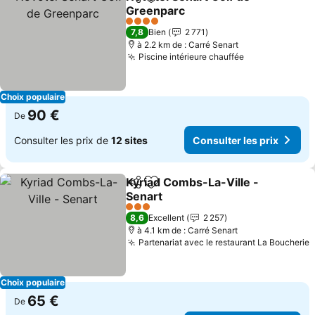
Partager
Ajouter à mes favoris
Greenparc
Consulter les prix
4 Étoiles
7,8
Bien
2 771
à 2.2 km de : Carré Senart
Piscine intérieure chauffée
Consulter les
Choix populaire
90 €
De
Consulter les prix de
12 sites
Consulter les prix
Kyriad Combs-La-Ville -
Partager
Ajouter à mes favoris
Senart
Consulter les prix
3 Étoiles
8,6
Excellent
2 257
à 4.1 km de : Carré Senart
Partenariat avec le restaurant La Boucherie
C
Choix populaire
65 €
De