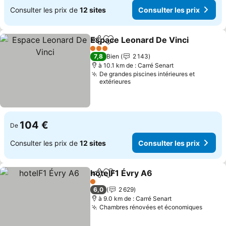
Consulter les prix de
12 sites
Consulter les prix
Espace Leonard De Vinci
Partager
Ajouter à mes favoris
C
3 Étoiles
7,8
Bien
2 143
à 10.1 km de : Carré Senart
De grandes piscines intérieures et
extérieures
104 €
De
Consulter les prix de
12 sites
Consulter les prix
hotelF1 Évry A6
Partager
Ajouter à mes favoris
Consulter l
1 Étoiles
6,0
2 629
à 9.0 km de : Carré Senart
Chambres rénovées et économiques
Consul