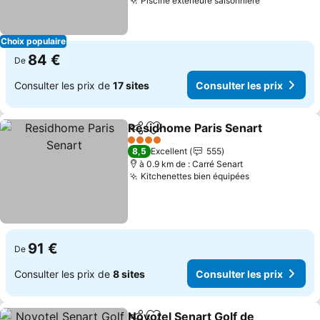
Piscine extérieure saisonnière
Consulter l
Choix populaire
84 €
De
Consulter les prix de
17 sites
Consulter les prix
Residhome Paris Senart
Partager
Ajouter à mes favoris
Co
4 Étoiles
8,5
Excellent
555
à 0.9 km de : Carré Senart
Kitchenettes bien équipées
Consulter les
91 €
De
Consulter les prix de
8 sites
Consulter les prix
Novotel Senart Golf de