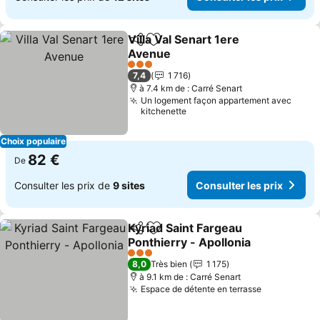
Villa Val Senart 1ere
Partager
Ajouter à mes favoris
Avenue
Consulter les prix
3 Étoiles
7,4
1 716
à 7.4 km de : Carré Senart
Un logement façon appartement avec
kitchenette
Choix populaire
82 €
De
Consulter les prix de
9 sites
Consulter les prix
Kyriad Saint Fargeau
Partager
Ajouter à mes favoris
Ponthierry - Apollonia
Consulter les prix
3 Étoiles
8,0
Très bien
1 175
à 9.1 km de : Carré Senart
Espace de détente en terrasse
Consulter l