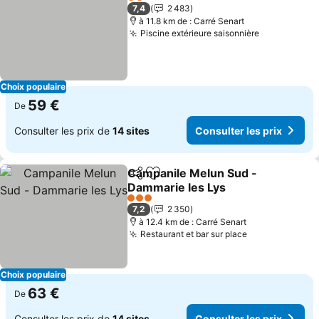
2 Étoiles
7,4
2 483
à 11.8 km de : Carré Senart
Piscine extérieure saisonnière
Consulter l
Choix populaire
59 €
De
Consulter les prix de
14 sites
Consulter les prix
Campanile Melun Sud -
Partager
Ajouter à mes favoris
Dammarie les Lys
Consulter les prix
3 Étoiles
7,2
2 350
à 12.4 km de : Carré Senart
Restaurant et bar sur place
Consulter les
Choix populaire
63 €
De
Consulter les prix de
14 sites
Consulter les prix