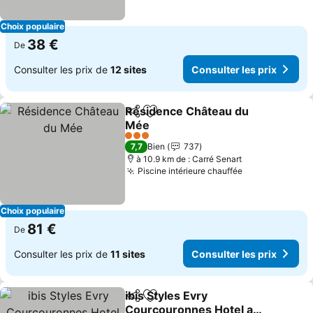
Choix populaire
38 €
De
Consulter les prix de
12 sites
Consulter les prix
Résidence Château du
Partager
Ajouter à mes favoris
Mée
Consulter les prix
3 Étoiles
7,7
Bien
737
à 10.9 km de : Carré Senart
Piscine intérieure chauffée
Consulter les
Choix populaire
81 €
De
Consulter les prix de
11 sites
Consulter les prix
ibis Styles Evry
Partager
Ajouter à mes favoris
Courcouronnes Hotel and