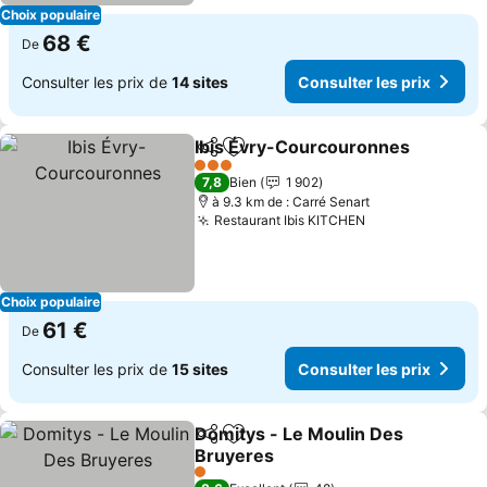
Choix populaire
68 €
De
Consulter les prix de
14 sites
Consulter les prix
Ibis Évry-Courcouronnes
Partager
Ajouter à mes favoris
C
3 Étoiles
7,8
Bien
1 902
à 9.3 km de : Carré Senart
Restaurant Ibis KITCHEN
Consulter les p
Choix populaire
61 €
De
Consulter les prix de
15 sites
Consulter les prix
Domitys - Le Moulin Des
Partager
Ajouter à mes favoris
Bruyeres
Consulter les prix
1 Étoiles