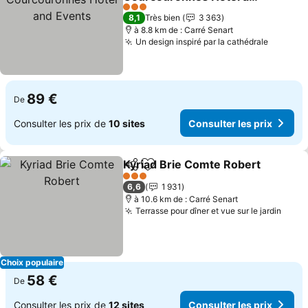
Events
Consulter les prix
3 Étoiles
8,1
Très bien
3 363
à 8.8 km de : Carré Senart
Un design inspiré par la cathédrale
Consult
89 €
De
Consulter les prix de
10 sites
Consulter les prix
Kyriad Brie Comte Robert
Partager
Ajouter à mes favoris
3 Étoiles
6,6
1 931
à 10.6 km de : Carré Senart
Terrasse pour dîner et vue sur le jardin
Consu
Choix populaire
58 €
De
Consulter les prix de
12 sites
Consulter les prix