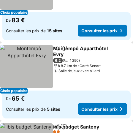
Choix populaire
83 €
De
Consulter les prix de
15 sites
Consulter les prix
Montempô Apparthôtel
Partager
Ajouter à mes favoris
Evry
Consulter les prix
6,2
1 290
à 8.7 km de : Carré Senart
Salle de jeux avec billard
Consulter les p
Choix populaire
65 €
De
Consulter les prix de
5 sites
Consulter les prix
ibis budget Santeny
Partager
Ajouter à mes favoris
Consul