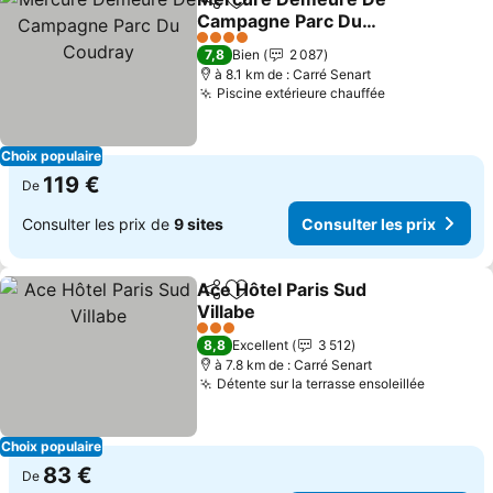
Partager
Ajouter à mes favoris
Campagne Parc Du
Coudray
Consulter les prix
4 Étoiles
7,8
Bien
2 087
à 8.1 km de : Carré Senart
Piscine extérieure chauffée
Consulter les
Choix populaire
119 €
De
Consulter les prix de
9 sites
Consulter les prix
Ace Hôtel Paris Sud
Partager
Ajouter à mes favoris
Villabe
Consulter les prix
3 Étoiles
8,8
Excellent
3 512
à 7.8 km de : Carré Senart
Détente sur la terrasse ensoleillée
Consulte
Choix populaire
83 €
De