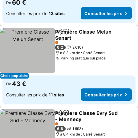
60 €
De
Consulter les prix de
13 sites
Consulter les prix
Première Classe Melun
Partager
Ajouter à mes favoris
Senart
Consulter les prix
1 Étoiles
6,2
2 610
à 8.3 km de : Carré Senart
Parking pratique sur place
Consulter les 
Choix populaire
43 €
De
Consulter les prix de
11 sites
Consulter les prix
Premiere Classe Evry Sud
Partager
Ajouter à mes favoris
- Mennecy
Consulter les prix
1 Étoiles
6,8
1 693
à 8.4 km de : Carré Senart