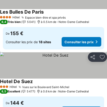
Les Bulles De Paris
Hôtel
Espace bien-être et spa privés
4 Étoiles
8,4
Très bien
5 041
à 0.5 km de : Notre-Dame Cathedral
155 €
De
Consulter les prix de
18 sites
Consulter les prix
Partager
Aj
Hotel De Suez
Hôtel
Vues sur le Boulevard Saint-Michel
3 Étoiles
8,5
Excellent
5 477
à 0.6 km de : Notre-Dame Cathedral
144 €
De