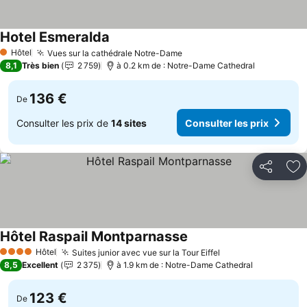
Hotel Esmeralda
Hôtel
Vues sur la cathédrale Notre-Dame
1 Étoiles
8,1
Très bien
2 759
à 0.2 km de : Notre-Dame Cathedral
136 €
De
Consulter les prix de
14 sites
Consulter les prix
Partager
Aj
Hôtel Raspail Montparnasse
Hôtel
Suites junior avec vue sur la Tour Eiffel
4 Étoiles
8,5
Excellent
2 375
à 1.9 km de : Notre-Dame Cathedral
123 €
De