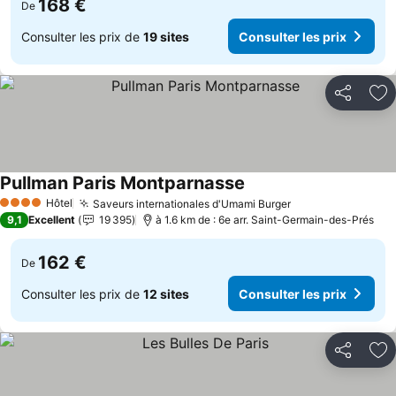
168 €
De
Consulter les prix de
19 sites
Consulter les prix
Partager
Aj
Pullman Paris Montparnasse
Hôtel
Saveurs internationales d'Umami Burger
4 Étoiles
9,1
Excellent
19 395
à 1.6 km de : 6e arr. Saint-Germain-des-Prés
162 €
De
Consulter les prix de
12 sites
Consulter les prix
Partager
Aj