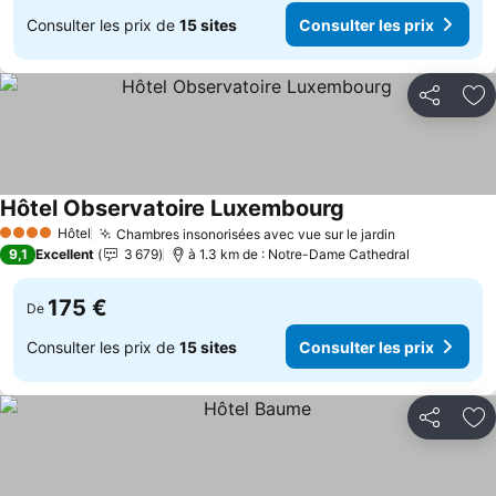
Consulter les prix de
15 sites
Consulter les prix
Partager
Aj
Hôtel Observatoire Luxembourg
Hôtel
Chambres insonorisées avec vue sur le jardin
4 Étoiles
9,1
Excellent
3 679
à 1.3 km de : Notre-Dame Cathedral
175 €
De
Consulter les prix de
15 sites
Consulter les prix
Partager
Aj