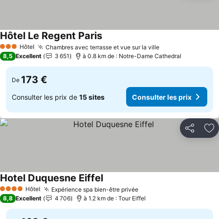
Hôtel Le Regent Paris
Hôtel
Chambres avec terrasse et vue sur la ville
3 Étoiles
8,5
Excellent
3 651
à 0.8 km de : Notre-Dame Cathedral
173 €
De
Consulter les prix de
15 sites
Consulter les prix
Partager
Aj
Hotel Duquesne Eiffel
Hôtel
Expérience spa bien-être privée
4 Étoiles
8,8
Excellent
4 706
à 1.2 km de : Tour Eiffel