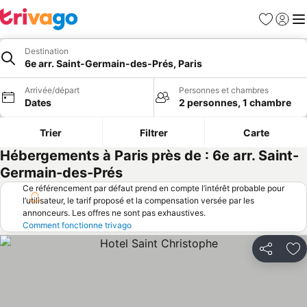
Favoris
Se con
Me
Destination
6e arr. Saint-Germain-des-Prés, Paris
Arrivée/départ
Personnes et chambres
Dates
2 personnes, 1 chambre
Trier
Filtrer
Carte
Hébergements à Paris près de : 6e arr. Saint-
Germain-des-Prés
Ce référencement par défaut prend en compte l’intérêt probable pour
l’utilisateur, le tarif proposé et la compensation versée par les
annonceurs. Les offres ne sont pas exhaustives.
Comment fonctionne trivago
Partager
Aj