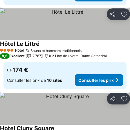
Partager
Aj
Hôtel Le Littré
Hôtel
Sauna et hammam traditionnels
4 Étoiles
8,6
Excellent
7 767
à 2.1 km de : Notre-Dame Cathedral
174 €
De
Consulter les prix de
16 sites
Consulter les prix
Partager
Aj
Hotel Cluny Square