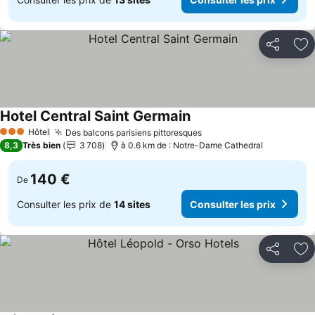
Partager
Aj
Hotel Central Saint Germain
Hôtel
Des balcons parisiens pittoresques
3 Étoiles
8,3
Très bien
3 708
à 0.6 km de : Notre-Dame Cathedral
140 €
De
Consulter les prix de
14 sites
Consulter les prix
Partager
Aj