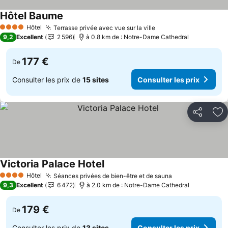
Hôtel Baume
Hôtel
Terrasse privée avec vue sur la ville
4 Étoiles
9,2
Excellent
2 596
à 0.8 km de : Notre-Dame Cathedral
177 €
De
Consulter les prix de
15 sites
Consulter les prix
Partager
Aj
Victoria Palace Hotel
Hôtel
Séances privées de bien-être et de sauna
4 Étoiles
9,3
Excellent
6 472
à 2.0 km de : Notre-Dame Cathedral
179 €
De
Consulter les prix de
13 sites
Consulter les prix