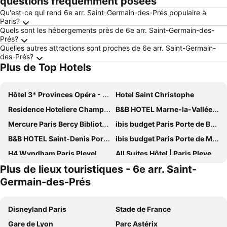
questions fréquemment posées
Qu'est-ce qui rend 6e arr. Saint-Germain-des-Prés populaire à
Paris?
Quels sont les hébergements près de 6e arr. Saint-Germain-des-
Prés?
Quelles autres attractions sont proches de 6e arr. Saint-Germain-
des-Prés?
Plus de Top Hotels
Hôtel 3* Provinces Opéra - Vacances Bleues
Hotel Saint Christophe
Residence Hoteliere Champ de Mars
B&B HOTEL Marne-la-Vallée Chelles
Mercure Paris Bercy Bibliothèque
ibis budget Paris Porte de Bercy
B&B HOTEL Saint-Denis Porte de Paris
ibis budget Paris Porte de Montmartre
H4 Wyndham Paris Pleyel
All Suites Hôtel | Paris Pleyel – L’île Saint Denis
Plus de lieux touristiques - 6e arr. Saint-
Novotel Paris Est
Grand Hotel de Paris
Germain-des-Prés
ibis Paris Tour Eiffel Cambronne 15ème
Executive Hotel Paris Gennevilliers
Pullman Paris Tour Eiffel
123home- Garden & spa
Disneyland Paris
Stade de France
Mercure Paris 19 Philharmonie La Villette
Hôtel Le Littré
Gare de Lyon
Parc Astérix
Hôtel De Paris Opera
Novotel Paris Stade Basilique