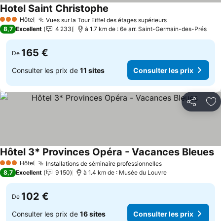
Hotel Saint Christophe
Hôtel
Vues sur la Tour Eiffel des étages supérieurs
3 Étoiles
8,7
Excellent
4 233
à 1.7 km de : 6e arr. Saint-Germain-des-Prés
165 €
De
Consulter les prix de
11 sites
Consulter les prix
Partager
Aj
Hôtel 3* Provinces Opéra - Vacances Bleues
Hôtel
Installations de séminaire professionnelles
3 Étoiles
8,7
Excellent
9 150
à 1.4 km de : Musée du Louvre
102 €
De
Consulter les prix de
16 sites
Consulter les prix