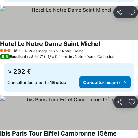
Partager
Aj
Hotel Le Notre Dame Saint Michel
Hôtel
Vues inégalées sur Notre-Dame
3 Étoiles
8,5
Excellent
5 071
à 0.2 km de : Notre-Dame Cathedral
232 €
De
Consulter les prix de
15 sites
Consulter les prix
Partager
Aj
ibis Paris Tour Eiffel Cambronne 15ème