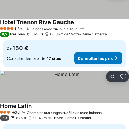
Hotel Trianon Rive Gauche
Hôtel
Balcons avec vue sur la Tour Eiffel
4 Étoiles
8,2
Très bien
8 432
à 0.8 km de : Notre-Dame Cathedral
150 €
De
Consulter les prix de
17 sites
Consulter les prix
Partager
Aj
Home Latin
Hôtel
Chambres aux étages supérieurs avec balcons
3 Étoiles
7,3
8 259
à 0.4 km de : Notre-Dame Cathedral