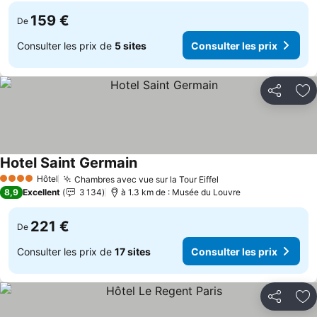
159 €
De
Consulter les prix de
5 sites
Consulter les prix
Partager
Aj
Hotel Saint Germain
Hôtel
Chambres avec vue sur la Tour Eiffel
4 Étoiles
8,9
Excellent
3 134
à 1.3 km de : Musée du Louvre
221 €
De
Consulter les prix de
17 sites
Consulter les prix
Partager
Aj