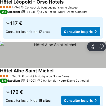
Hôtel Léopold - Orso Hotels
Hôtel
Concept de boutique parisienne vintage
4 Étoiles
9,1
Excellent
3 524
à 2.0 km de : Notre-Dame Cathedral
117 €
De
Consulter les prix de
17 sites
Consulter les prix
Partager
Aj
Hôtel Albe Saint Michel
Hôtel
Proximité historique de Notre-Dame
3 Étoiles
8,9
Excellent
6 400
à 0.4 km de : Notre-Dame Cathedral
176 €
De
Consulter les prix de
15 sites
Consulter les prix