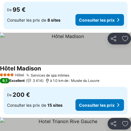
95 €
De
Consulter les prix de
8 sites
Consulter les prix
Partager
Aj
Hôtel Madison
Hôtel
Services de spa intimes
4 Étoiles
9,1
Excellent
3 414
à 1.0 km de : Musée du Louvre
200 €
De
Consulter les prix de
15 sites
Consulter les prix
Partager
Aj