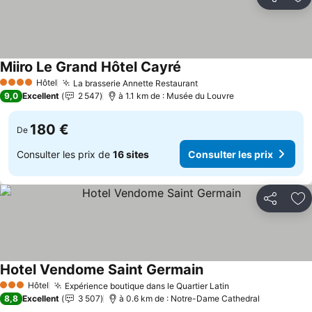
Partager
Aj
Miiro Le Grand Hôtel Cayré
Hôtel
La brasserie Annette Restaurant
4 Étoiles
9,0
Excellent
2 547
à 1.1 km de : Musée du Louvre
180 €
De
Consulter les prix de
16 sites
Consulter les prix
Partager
Aj
Hotel Vendome Saint Germain
Hôtel
Expérience boutique dans le Quartier Latin
3 Étoiles
8,8
Excellent
3 507
à 0.6 km de : Notre-Dame Cathedral