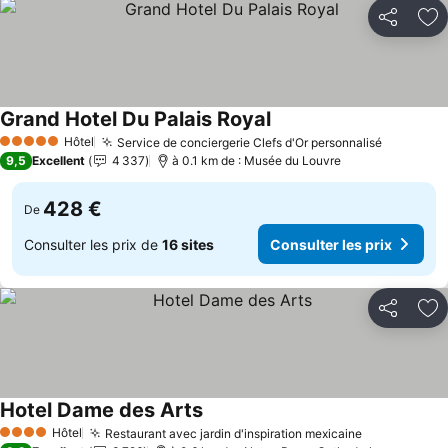
Partager
Aj
Grand Hotel Du Palais Royal
Hôtel
Service de conciergerie Clefs d'Or personnalisé
5 Étoiles
9,5
Excellent
4 337
à 0.1 km de : Musée du Louvre
428 €
De
Consulter les prix de
16 sites
Consulter les prix
Partager
Aj
Hotel Dame des Arts
Hôtel
Restaurant avec jardin d'inspiration mexicaine
4 Étoiles