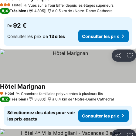
Hôtel
Vues sur la Tour Eiffel depuis les étages supérieurs
3 Étoiles
8,4
Très bien
4 805
à 0.5 km de : Notre-Dame Cathedral
92 €
De
Consulter les prix de
13 sites
Consulter les prix
Partager
Aj
Hôtel Marignan
Hôtel
Chambres familiales polyvalentes à plusieurs lits
1 Étoiles
8,2
Très bien
3 880
à 0.4 km de : Notre-Dame Cathedral
Sélectionnez des dates pour voir
Consulter les prix
les prix exacts