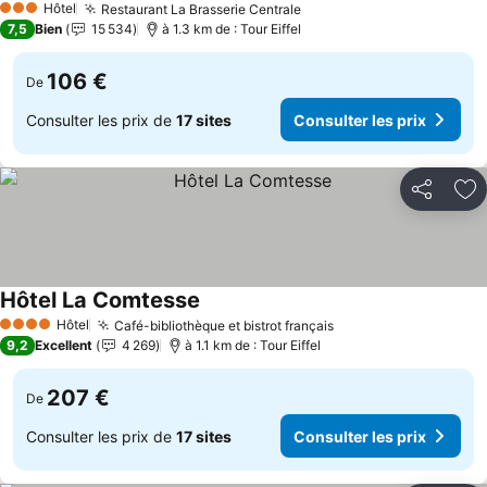
Hôtel
Restaurant La Brasserie Centrale
3 Étoiles
7,5
Bien
15 534
à 1.3 km de : Tour Eiffel
106 €
De
Consulter les prix de
17 sites
Consulter les prix
Partager
Aj
Hôtel La Comtesse
Hôtel
Café-bibliothèque et bistrot français
4 Étoiles
9,2
Excellent
4 269
à 1.1 km de : Tour Eiffel
207 €
De
Consulter les prix de
17 sites
Consulter les prix