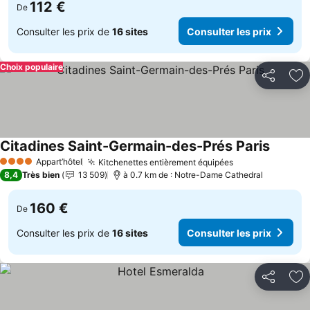
112 €
De
Consulter les prix de
16 sites
Consulter les prix
Choix populaire
Partager
Aj
Citadines Saint-Germain-des-Prés Paris
Appart’hôtel
Kitchenettes entièrement équipées
4 Étoiles
8,4
Très bien
13 509
à 0.7 km de : Notre-Dame Cathedral
160 €
De
Consulter les prix de
16 sites
Consulter les prix
Partager
Aj