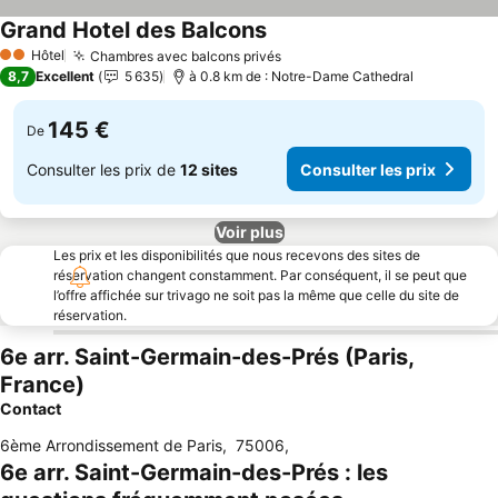
Grand Hotel des Balcons
Hôtel
Chambres avec balcons privés
2 Étoiles
8,7
Excellent
5 635
à 0.8 km de : Notre-Dame Cathedral
145 €
De
Consulter les prix de
12 sites
Consulter les prix
Voir plus
Les prix et les disponibilités que nous recevons des sites de
réservation changent constamment. Par conséquent, il se peut que
l’offre affichée sur trivago ne soit pas la même que celle du site de
réservation.
6e arr. Saint-Germain-des-Prés (Paris,
France)
Contact
6ème Arrondissement de Paris
,
75006
,
6e arr. Saint-Germain-des-Prés : les