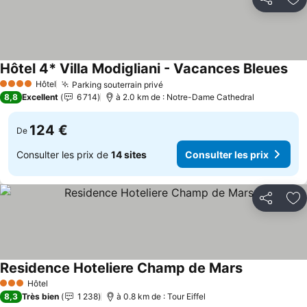
Partager
Aj
Hôtel 4* Villa Modigliani - Vacances Bleues
Hôtel
Parking souterrain privé
4 Étoiles
8,8
Excellent
6 714
à 2.0 km de : Notre-Dame Cathedral
124 €
De
Consulter les prix de
14 sites
Consulter les prix
Partager
Aj
Residence Hoteliere Champ de Mars
Hôtel
3 Étoiles
8,3
Très bien
1 238
à 0.8 km de : Tour Eiffel