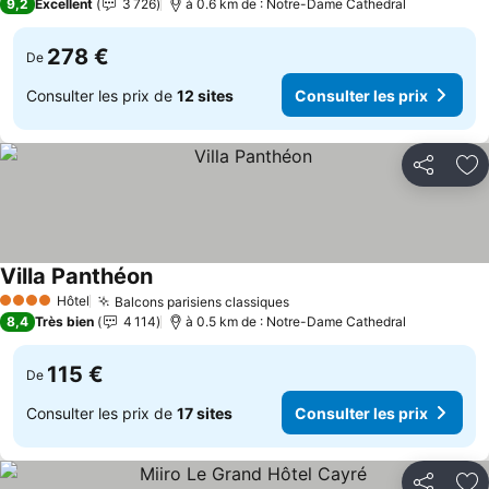
9,2
Excellent
3 726
à 0.6 km de : Notre-Dame Cathedral
278 €
De
Consulter les prix de
12 sites
Consulter les prix
Partager
Aj
Villa Panthéon
Hôtel
Balcons parisiens classiques
4 Étoiles
8,4
Très bien
4 114
à 0.5 km de : Notre-Dame Cathedral
115 €
De
Consulter les prix de
17 sites
Consulter les prix