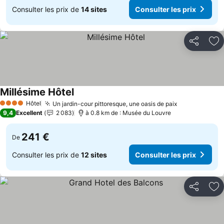
Consulter les prix de
14 sites
Consulter les prix
Partager
Aj
Millésime Hôtel
Hôtel
Un jardin-cour pittoresque, une oasis de paix
4 Étoiles
9,4
Excellent
2 083
à 0.8 km de : Musée du Louvre
241 €
De
Consulter les prix de
12 sites
Consulter les prix
Partager
Aj