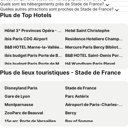
Quels sont les hébergements près de Stade de France?
Quelles autres attractions sont proches de Stade de France?
Plus de Top Hotels
Hôtel 3* Provinces Opéra - Vacances Bleues
Hotel Saint Christophe
ibis Paris CDG Airport
Residence Hoteliere Champ de Mars
B&B HOTEL Marne-la-Vallée Chelles
Mercure Paris Bercy Bibliothèque
ibis budget Paris Porte de Bercy
B&B HOTEL Saint-Denis Porte de Paris
ibis budget Paris Porte de Montmartre
H4 Wyndham Paris Pleyel
Plus de lieux touristiques - Stade de France
All Suites Hôtel | Paris Pleyel – L’île Saint Denis
Novotel Paris Est
Grand Hotel de Paris
ibis Paris Tour Eiffel Cambronne 15ème
Disneyland Paris
Stade de France
Executive Hotel Paris Gennevilliers
Pullman Paris Tour Eiffel
Gare de Lyon
Parc Astérix
123home- Garden & spa
Mercure Paris 19 Philharmonie La Villette
Montparnasse
Aéroport de Paris-Charles-de-Gaulle
Mercure Paris Roissy Charles de Gaulle Hotel
Hôtel Le Littré
ZooParc de Beauval
Bercy
Hôtel De Paris Opera
ibis Styles Paris Roissy-CDG
15e arr. Porte de Versailles
Bay of Somme
Novotel Paris Stade Basilique
Novotel Paris 13 Porte d'Italie