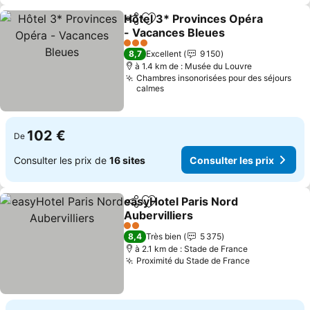
Hôtel 3* Provinces Opéra
Partager
Ajouter à mes favoris
- Vacances Bleues
3 Étoiles
8,7
Excellent
9 150
à 1.4 km de : Musée du Louvre
Chambres insonorisées pour des séjours
calmes
102 €
De
Consulter les prix de
16 sites
Consulter les prix
easyHotel Paris Nord
Partager
Ajouter à mes favoris
Aubervilliers
2 Étoiles
8,4
Très bien
5 375
à 2.1 km de : Stade de France
Proximité du Stade de France