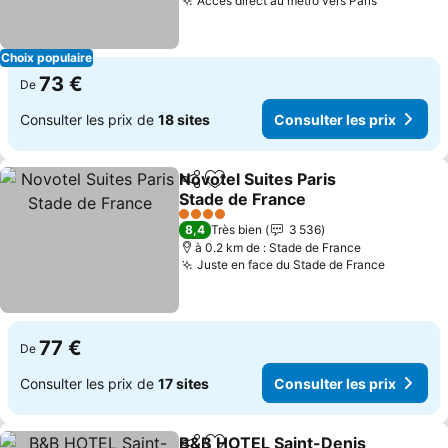
Accès direct au métro vers Paris
Choix populaire
73 €
De
Consulter les prix de
18 sites
Consulter les prix
Novotel Suites Paris
Partager
Ajouter à mes favoris
Stade de France
4 Étoiles
8,4
Très bien
3 536
à 0.2 km de : Stade de France
Juste en face du Stade de France
77 €
De
Consulter les prix de
17 sites
Consulter les prix
B&B HOTEL Saint-Denis