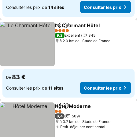
Consulter les prix de
14 sites
Consulter les prix
Le Charmant Hôtel
Partager
Ajouter à mes favoris
4 Étoiles
9,2
Excellent
345
à 2.0 km de : Stade de France
83 €
De
Consulter les prix de
11 sites
Consulter les prix
Hôtel Moderne
Partager
Ajouter à mes favoris
2 Étoiles
6,4
509
à 0.7 km de : Stade de France
Petit-déjeuner continental