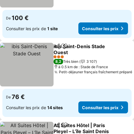
100 €
De
Consulter les prix de
1 site
Consulter les prix
ibis Saint-Denis Stade
Partager
Ajouter à mes favoris
Ouest
3 Étoiles
8,2
Très bien
3 107
à 0.5 km de : Stade de France
Petit-déjeuner français fraîchement préparé
76 €
De
Consulter les prix de
14 sites
Consulter les prix
All Suites Hôtel | Paris
Partager
Ajouter à mes favoris
Pleyel – L’île Saint Denis