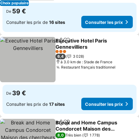
Choix populaire
59 €
De
Consulter les prix de
16 sites
Consulter les prix
Executive Hotel Paris
Partager
Ajouter à mes favoris
Gennevilliers
3 Étoiles
6,4
3 028
à 3.0 km de : Stade de France
Restaurant français traditionnel
39 €
De
Consulter les prix de
17 sites
Consulter les prix
Break and Home Campus
Partager
Ajouter à mes favoris
Condorcet Maison des
chercheurs
8,0
Très bien
1 778