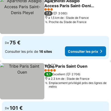
Aparthotel Adagio
Partager
Ajouter à mes favoris
Access Paris Saint-Denis
Pleyel
3 Étoiles
7,3
3 060
à 1.5 km de : Stade de France
Proche du Stade de France
75 €
De
Consulter les prix de
16 sites
Consulter les prix
Tribe Paris Saint Ouen
Partager
Ajouter à mes favoris
4 Étoiles
9,1
Excellent
2 706
à 2.3 km de : Stade de France
Emplacement privilégié près des lignes de
métro
101 €
De