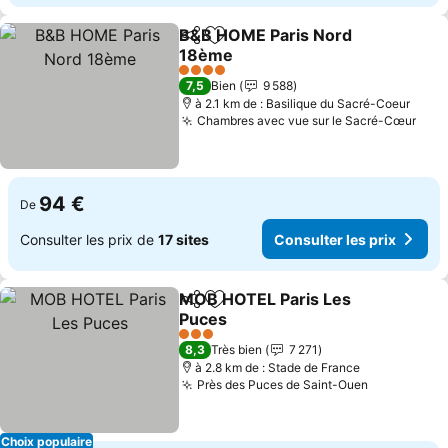
B&B HOME Paris Nord
Partager
Ajouter à mes favoris
18ème
4 Étoiles
7,5
Bien
9 588
à 2.1 km de : Basilique du Sacré-Coeur
Chambres avec vue sur le Sacré-Cœur
94 €
De
Consulter les prix de
17 sites
Consulter les prix
MOB HOTEL Paris Les
Partager
Ajouter à mes favoris
Puces
3 Étoiles
8,3
Très bien
7 271
à 2.8 km de : Stade de France
Près des Puces de Saint-Ouen
Choix populaire