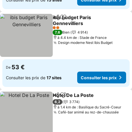
ibis budget Paris
Partager
Ajouter à mes favoris
Gennevilliers
2 Étoiles
7,6
Bien
4 914
à 4.4 km de : Stade de France
Design moderne Nest Ibis Budget
53 €
De
Consulter les prix de
17 sites
Consulter les prix
Hotel De La Poste
Partager
Ajouter à mes favoris
6,2
3 774
à 1.4 km de : Basilique du Sacré-Coeur
Café-bar animé au rez-de-chaussée