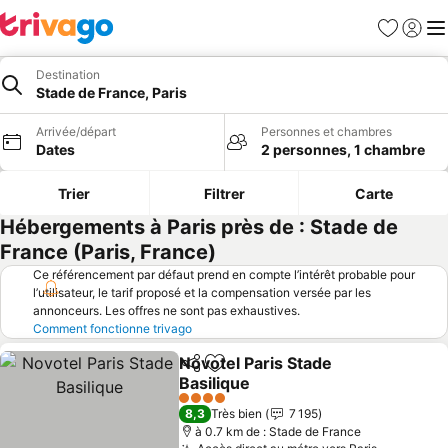
Favoris
Se con
Me
Destination
Stade de France, Paris
Arrivée/départ
Personnes et chambres
Dates
2 personnes, 1 chambre
Trier
Filtrer
Carte
Hébergements à Paris près de : Stade de
France (Paris, France)
Ce référencement par défaut prend en compte l’intérêt probable pour
l’utilisateur, le tarif proposé et la compensation versée par les
annonceurs. Les offres ne sont pas exhaustives.
Comment fonctionne trivago
Novotel Paris Stade
Partager
Ajouter à mes favoris
Basilique
4 Étoiles
8,3
Très bien
7 195
à 0.7 km de : Stade de France