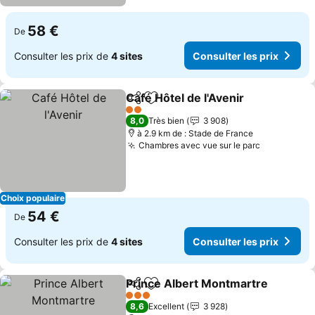
58 €
De
Consulter les prix de
4 sites
Consulter les prix
Café Hôtel de l'Avenir
Partager
Ajouter à mes favoris
2 Étoiles
8,0
Très bien
3 908
à 2.9 km de : Stade de France
Chambres avec vue sur le parc
Choix populaire
54 €
De
Consulter les prix de
4 sites
Consulter les prix
Prince Albert Montmartre
Partager
Ajouter à mes favoris
3 Étoiles
8,6
Excellent
3 928