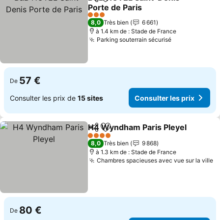
Partager
Ajouter à mes favoris
Porte de Paris
3 Étoiles
8,0
Très bien
6 661
à 1.4 km de : Stade de France
Parking souterrain sécurisé
57 €
De
Consulter les prix de
15 sites
Consulter les prix
H4 Wyndham Paris Pleyel
Partager
Ajouter à mes favoris
4 Étoiles
8,0
Très bien
9 868
à 1.3 km de : Stade de France
Chambres spacieuses avec vue sur la ville
80 €
De