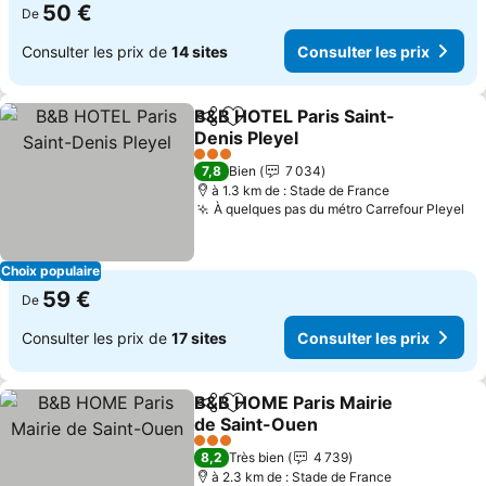
50 €
De
Consulter les prix de
14 sites
Consulter les prix
B&B HOTEL Paris Saint-
Partager
Ajouter à mes favoris
Denis Pleyel
3 Étoiles
7,8
Bien
7 034
à 1.3 km de : Stade de France
À quelques pas du métro Carrefour Pleyel
Choix populaire
59 €
De
Consulter les prix de
17 sites
Consulter les prix
B&B HOME Paris Mairie
Partager
Ajouter à mes favoris
de Saint-Ouen
3 Étoiles
8,2
Très bien
4 739
à 2.3 km de : Stade de France