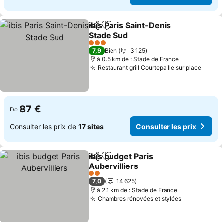
ibis Paris Saint-Denis
Partager
Ajouter à mes favoris
Stade Sud
3 Étoiles
7,9
Bien
3 125
à 0.5 km de : Stade de France
Restaurant grill Courtepaille sur place
87 €
De
Consulter les prix de
17 sites
Consulter les prix
ibis budget Paris
Partager
Ajouter à mes favoris
Aubervilliers
2 Étoiles
7,0
14 625
à 2.1 km de : Stade de France
Chambres rénovées et stylées