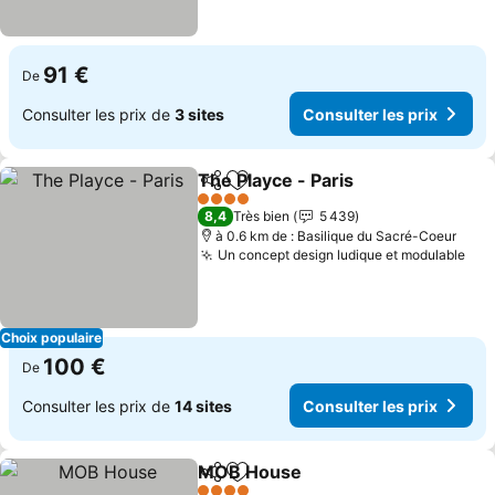
91 €
De
Consulter les prix de
3 sites
Consulter les prix
The Playce - Paris
Partager
Ajouter à mes favoris
4 Étoiles
8,4
Très bien
5 439
à 0.6 km de : Basilique du Sacré-Coeur
Un concept design ludique et modulable
Choix populaire
100 €
De
Consulter les prix de
14 sites
Consulter les prix
MOB House
Partager
Ajouter à mes favoris