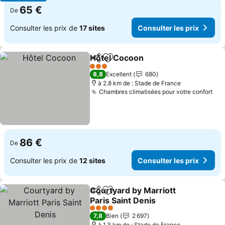
65 €
De
Consulter les prix de
17 sites
Consulter les prix
Hôtel Cocoon
Partager
Ajouter à mes favoris
3 Étoiles
8,8
Excellent
680
à 2.8 km de : Stade de France
Chambres climatisées pour votre confort
86 €
De
Consulter les prix de
12 sites
Consulter les prix
Courtyard by Marriott
Partager
Ajouter à mes favoris
Paris Saint Denis
4 Étoiles
7,8
Bien
2 697
à 1.3 km de : Stade de France