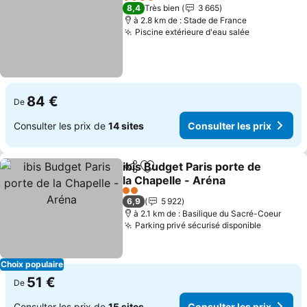
4 Étoiles
8,4
Très bien
3 665
à 2.8 km de : Stade de France
Piscine extérieure d'eau salée
84 €
De
Consulter les prix de
14 sites
Consulter les prix
ibis Budget Paris porte de
Partager
Ajouter à mes favoris
la Chapelle - Aréna
2 Étoiles
6,9
5 922
à 2.1 km de : Basilique du Sacré-Coeur
Parking privé sécurisé disponible
Choix populaire
51 €
De
Consulter les prix de
15 sites
Consulter les prix