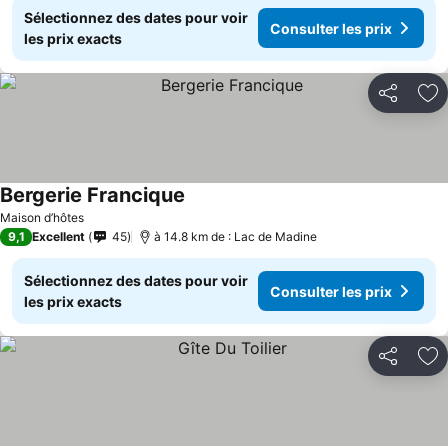
Sélectionnez des dates pour voir
Consulter les prix
les prix exacts
Partager
Aj
Bergerie Francique
Maison d’hôtes
9,1
Excellent
45
à 14.8 km de : Lac de Madine
Sélectionnez des dates pour voir
Consulter les prix
les prix exacts
Partager
Aj