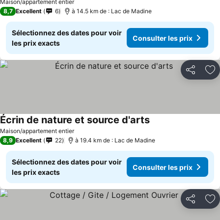
Maison/appartement entier
8,7
Excellent
6
à 14.5 km de : Lac de Madine
Sélectionnez des dates pour voir
Consulter les prix
les prix exacts
Partager
Aj
Écrin de nature et source d'arts
Maison/appartement entier
8,9
Excellent
22
à 19.4 km de : Lac de Madine
Sélectionnez des dates pour voir
Consulter les prix
les prix exacts
Partager
Aj