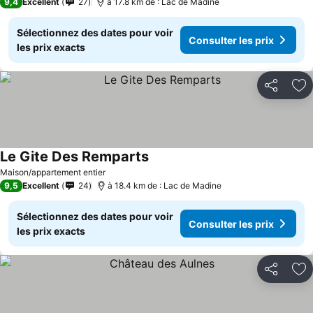
9,4
Excellent
27
à 17.8 km de : Lac de Madine
Sélectionnez des dates pour voir
Consulter les prix
les prix exacts
Partager
Aj
Le Gite Des Remparts
Maison/appartement entier
9,5
Excellent
24
à 18.4 km de : Lac de Madine
Sélectionnez des dates pour voir
Consulter les prix
les prix exacts
Partager
Aj