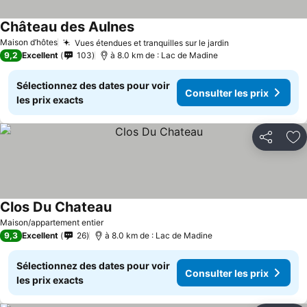
Château des Aulnes
Maison d’hôtes
Vues étendues et tranquilles sur le jardin
9,2
Excellent
103
à 8.0 km de : Lac de Madine
Sélectionnez des dates pour voir
Consulter les prix
les prix exacts
Partager
Aj
Clos Du Chateau
Maison/appartement entier
9,3
Excellent
26
à 8.0 km de : Lac de Madine
Sélectionnez des dates pour voir
Consulter les prix
les prix exacts