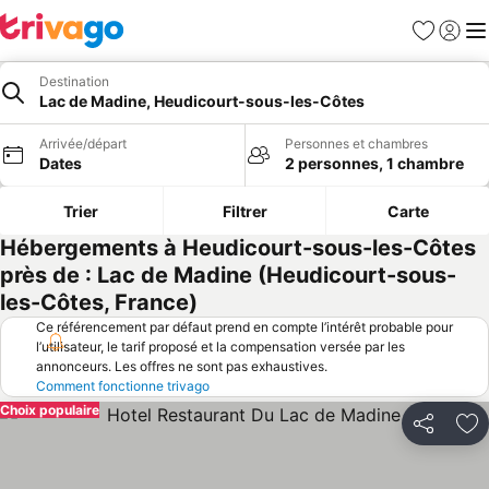
Favoris
Se con
Me
Destination
Lac de Madine, Heudicourt-sous-les-Côtes
Arrivée/départ
Personnes et chambres
Dates
2 personnes, 1 chambre
Trier
Filtrer
Carte
Hébergements à Heudicourt-sous-les-Côtes
près de : Lac de Madine (Heudicourt-sous-
les-Côtes, France)
Ce référencement par défaut prend en compte l’intérêt probable pour
l’utilisateur, le tarif proposé et la compensation versée par les
annonceurs. Les offres ne sont pas exhaustives.
Comment fonctionne trivago
Choix populaire
Partager
Aj