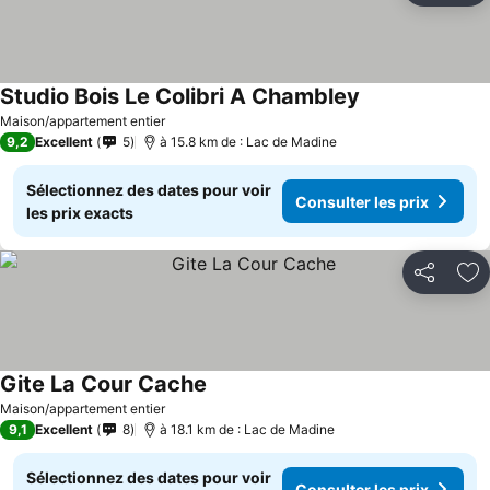
Studio Bois Le Colibri A Chambley
Maison/appartement entier
9,2
Excellent
5
à 15.8 km de : Lac de Madine
Sélectionnez des dates pour voir
Consulter les prix
les prix exacts
Partager
Aj
Gite La Cour Cache
Maison/appartement entier
9,1
Excellent
8
à 18.1 km de : Lac de Madine
Sélectionnez des dates pour voir
Consulter les prix