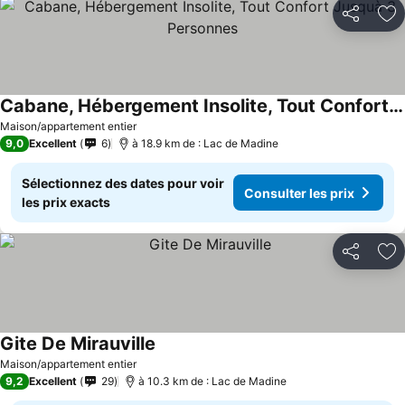
Partager
Aj
Cabane, Hébergement Insolite, Tout Confort Jusquà 3 Personnes
Maison/appartement entier
9,0
Excellent
6
à 18.9 km de : Lac de Madine
Sélectionnez des dates pour voir
Consulter les prix
les prix exacts
Partager
Aj
Gite De Mirauville
Maison/appartement entier
9,2
Excellent
29
à 10.3 km de : Lac de Madine