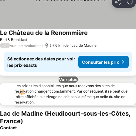
Partager
Aj
Le Château de la Renommière
Bed & Breakfast
/
à 7.6 km de : Lac de Madine
Aucune évaluation
Sélectionnez des dates pour voir
Consulter les prix
les prix exacts
Voir plus
Les prix et les disponibilités que nous recevons des sites de
réservation changent constamment. Par conséquent, il se peut que
l’offre affichée sur trivago ne soit pas la même que celle du site de
réservation.
Lac de Madine (Heudicourt-sous-les-Côtes,
France)
Contact