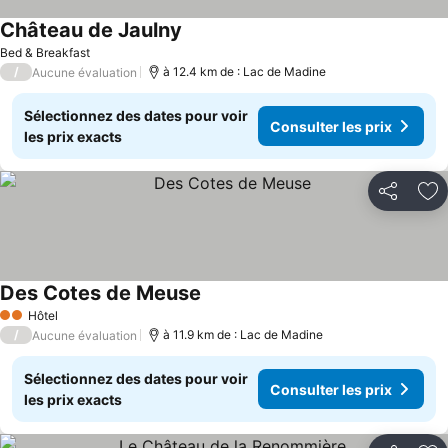
Château de Jaulny
Bed & Breakfast
/
à 12.4 km de : Lac de Madine
Aucune évaluation
Sélectionnez des dates pour voir
Consulter les prix
les prix exacts
Partager
Aj
Des Cotes de Meuse
Hôtel
2 Étoiles
/
à 11.9 km de : Lac de Madine
Aucune évaluation
Sélectionnez des dates pour voir
Consulter les prix
les prix exacts