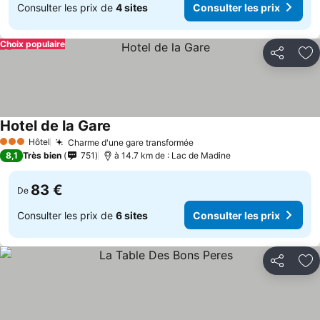
Consulter les prix de
4 sites
Consulter les prix
Choix populaire
Partager
Aj
Hotel de la Gare
Hôtel
Charme d'une gare transformée
3 Étoiles
8,1
Très bien
751
à 14.7 km de : Lac de Madine
83 €
De
Consulter les prix de
6 sites
Consulter les prix
Partager
Aj