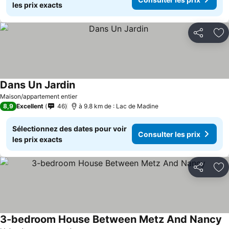
les prix exacts
Partager
Aj
Dans Un Jardin
Maison/appartement entier
8,9
Excellent
46
à 9.8 km de : Lac de Madine
Sélectionnez des dates pour voir
Consulter les prix
les prix exacts
Partager
Aj
3-bedroom House Between Metz And Nancy