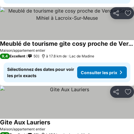
Partager
Aj
Meublé de tourisme gite cosy proche de Verdun Saint Mihiel à Lacroix-Sur-Meuse
Maison/appartement entier
9,4
Excellent
50
à 17.8 km de : Lac de Madine
Sélectionnez des dates pour voir
Consulter les prix
les prix exacts
Partager
Aj
Gite Aux Lauriers
Maison/appartement entier