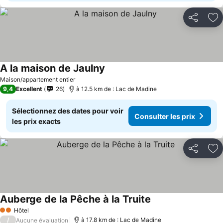
Partager
Aj
A la maison de Jaulny
Maison/appartement entier
9,4
Excellent
26
à 12.5 km de : Lac de Madine
Sélectionnez des dates pour voir
Consulter les prix
les prix exacts
Partager
Aj
Auberge de la Pêche à la Truite
Hôtel
2 Étoiles
/
à 17.8 km de : Lac de Madine
Aucune évaluation