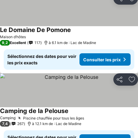
Partager
Aj
Le Domaine De Pomone
Maison d’hôtes
9,2
Excellent
117
à 6.1 km de : Lac de Madine
Sélectionnez des dates pour voir
Consulter les prix
les prix exacts
Partager
Aj
Camping de la Pelouse
Camping
Piscine chauffée pour tous les âges
7,4
267
à 12.1 km de : Lac de Madine
Sélectionnez des dates pour voir