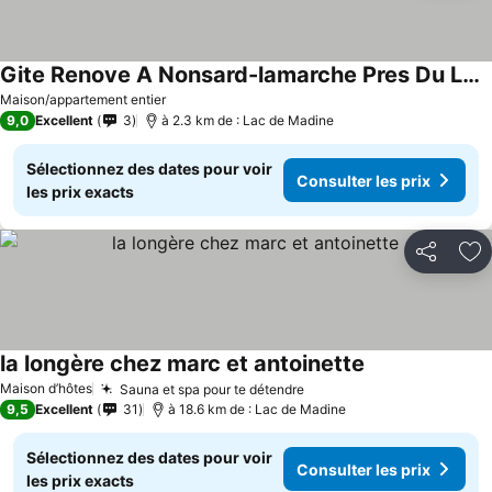
Gite Renove A Nonsard-lamarche Pres Du Lac De Madine, Animaux Admis, 4 Pers - Fr-1-585-173
Maison/appartement entier
9,0
Excellent
3
à 2.3 km de : Lac de Madine
Sélectionnez des dates pour voir
Consulter les prix
les prix exacts
Partager
Aj
la longère chez marc et antoinette
Maison d’hôtes
Sauna et spa pour te détendre
9,5
Excellent
31
à 18.6 km de : Lac de Madine
Sélectionnez des dates pour voir
Consulter les prix
les prix exacts