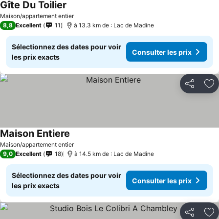
Gîte Du Toilier
Maison/appartement entier
8,8
Excellent
11
à 13.3 km de : Lac de Madine
Sélectionnez des dates pour voir
Consulter les prix
les prix exacts
Partager
Aj
Maison Entiere
Maison/appartement entier
9,0
Excellent
18
à 14.5 km de : Lac de Madine
Sélectionnez des dates pour voir
Consulter les prix
les prix exacts
Partager
Aj