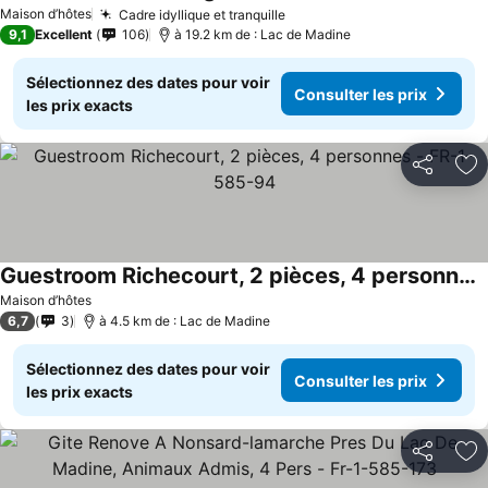
Maison d’hôtes
Cadre idyllique et tranquille
9,1
Excellent
106
à 19.2 km de : Lac de Madine
Sélectionnez des dates pour voir
Consulter les prix
les prix exacts
Partager
Aj
Guestroom Richecourt, 2 pièces, 4 personnes - FR-1-585-94
Maison d’hôtes
6,7
3
à 4.5 km de : Lac de Madine
Sélectionnez des dates pour voir
Consulter les prix
les prix exacts
Partager
Aj