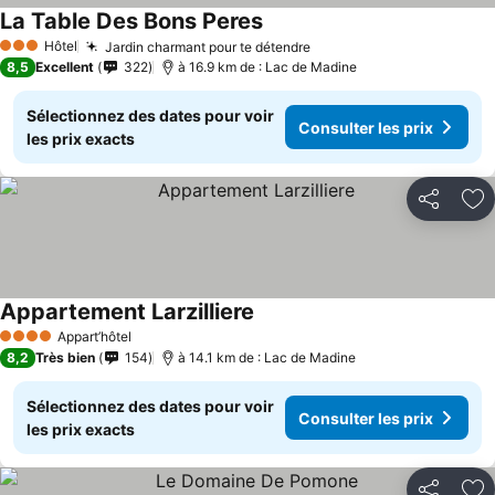
La Table Des Bons Peres
Hôtel
Jardin charmant pour te détendre
3 Étoiles
8,5
Excellent
322
à 16.9 km de : Lac de Madine
Sélectionnez des dates pour voir
Consulter les prix
les prix exacts
Partager
Aj
Appartement Larzilliere
Appart’hôtel
4 Étoiles
8,2
Très bien
154
à 14.1 km de : Lac de Madine
Sélectionnez des dates pour voir
Consulter les prix
les prix exacts