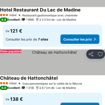
Hotel Restaurant Du Lac de Madine
Hôtel
Restaurant gastronomique avec cheminée
3 Étoiles
8,8
Excellent
1 866
à 3.5 km de : Lac de Madine
121 €
De
Consulter les prix de
7 sites
Consulter les prix
Choix populaire
Partager
Aj
Château de Hattonchâtel
Hôtel
Vues panoramiques sur la vallée de la Wöuvre
3 Étoiles
8,8
Excellent
1 318
à 8.7 km de : Lac de Madine
138 €
De