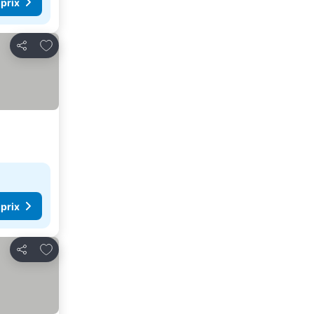
 prix
Ajouter à mes favoris
Partager
 prix
Ajouter à mes favoris
Partager