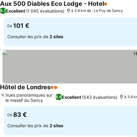
Aux 500 Diables Eco Lodge - Hotel
1 Étoiles
Consulter le
Excellent
(1 045 évaluations)
8,7
à 3.9 km de : Le Puy de Sancy
101 €
De
Consulter les prix de
2 sites
Hôtel de Londres
2 Étoiles
Consulter les prix
Vues panoramiques sur
Excellent
(543 évaluations)
8,6
à 3.9 k
le massif du Sancy
Consulter les prix
83 €
De
Consulter les prix de
2 sites