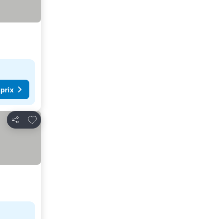
 prix
Ajouter à mes favoris
Partager