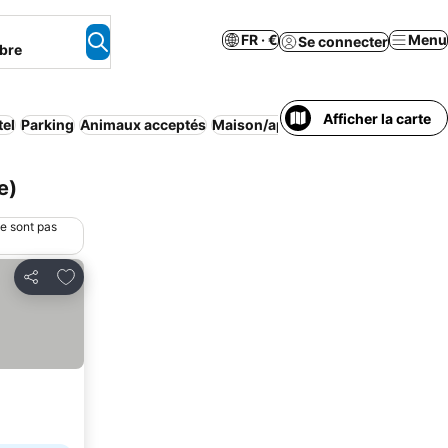
FR · €
Menu
Se connecter
bre
Afficher la carte
tel
Parking
Animaux acceptés
Maison/appartement entier
Climat
e)
ne sont pas
Ajouter à mes favoris
Partager