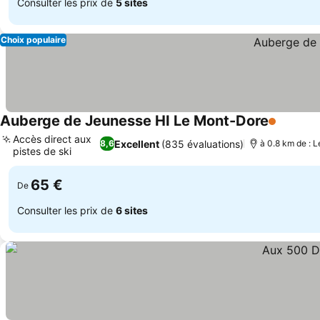
Consulter les prix de
5 sites
Choix populaire
Auberge de Jeunesse HI Le Mont-Dore
1 Étoiles
Consult
Accès direct aux
Excellent
(835 évaluations)
8,6
à 0.8 km de : 
pistes de ski
Consulter les prix
65 €
De
Consulter les prix de
6 sites