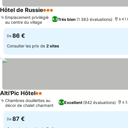
Hôtel de Russie
3 Étoiles
Consulter les prix
Emplacement privilégié
Très bien
(1 383 évaluations)
8,2
à 4.1
au centre du village
Consulter les prix
86 €
De
Consulter les prix de
2 sites
Alti'Pic Hôtel
2 Étoiles
Consulter les prix
Chambres douillettes au
Excellent
(942 évaluations)
9,4
à 3
décor de chalet charmant
Consulter les prix
87 €
De