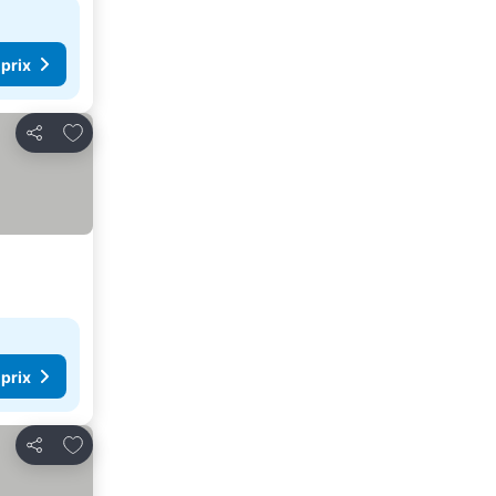
 prix
Ajouter à mes favoris
Partager
 prix
Ajouter à mes favoris
Partager