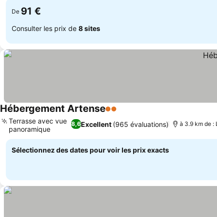
91 €
De
Consulter les prix de
8 sites
Hébergement Artense
2 Étoiles
Consulter les prix
Terrasse avec vue
Excellent
(965 évaluations)
8,6
à 3.9 km de :
panoramique
Consulter les prix
Sélectionnez des dates pour voir les prix exacts