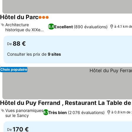
Hôtel du Parc
3 Étoiles
Consulter les prix
Architecture
Excellent
(890 évaluations)
8,6
à 4.1 km d
historique du XIXe
Consulter les prix
siècle
88 €
De
Consulter les prix de
9 sites
Choix populaire
Hôtel du Puy Ferrand , Restaurant La Table de 
Vues panoramiques
Très bien
(2 076 évaluations)
8,1
à 0.8 km de
sur le Sancy
Consulter les prix
170 €
De