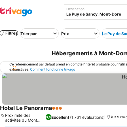
Destination
Filtres
Trier par
Prix
Le Puy de Sa
Hébergements à Mont-Dore 
Ce référencement par défaut prend en compte l’intérêt probable pour l’utili
exhaustives.
Comment fonctionne trivago
Hotel Le Panorama
3 Étoiles
Consulter les prix
Proximité des
Excellent
(1 761 évaluations)
8,5
à 3.9 km 
activités du Mont
Consulter les prix
Dore