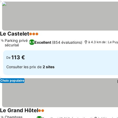
Le Castelet
3 Étoiles
Consulter les prix
Parking privé
Excellent
(854 évaluations)
8,9
à 4.3 km de : Le Pu
sécurisé
Consulter les prix
113 €
De
Consulter les prix de
2 sites
Choix populaire
Le Grand Hôtel
2 Étoiles
Consulter les prix
Chambres