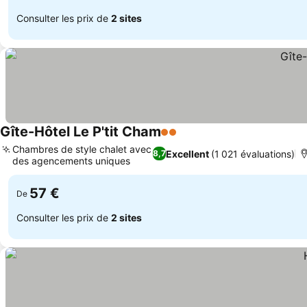
Consulter les prix de
2 sites
Gîte-Hôtel Le P'tit Cham
2 Étoiles
Consulter les prix
Chambres de style chalet avec
Excellent
(1 021 évaluations)
8,7
des agencements uniques
Consulter les prix
57 €
De
Consulter les prix de
2 sites