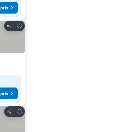
 prix
Ajouter à mes favoris
Partager
 prix
Ajouter à mes favoris
Partager