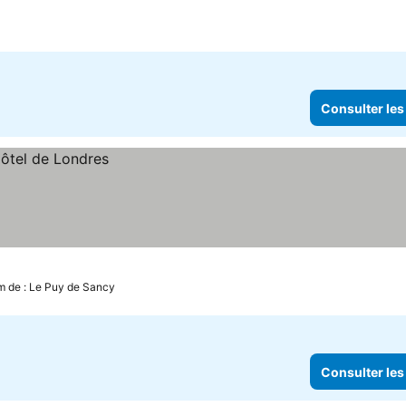
s prix
Consulter les
m de : Le Puy de Sancy
Consulter les