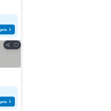
 prix
Ajouter à mes favoris
Partager
 prix