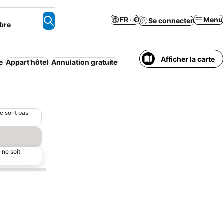
FR · €
Menu
Se connecter
bre
Afficher la carte
e
Appart’hôtel
Annulation gratuite
ne sont pas
 ne soit