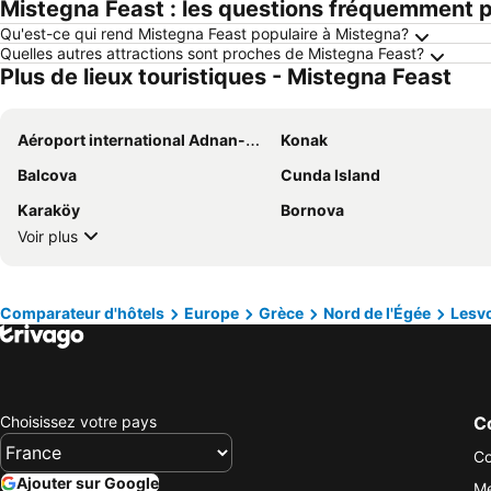
Mistegna Feast : les questions fréquemment 
Qu'est-ce qui rend Mistegna Feast populaire à Mistegna?
Quelles autres attractions sont proches de Mistegna Feast?
Plus de lieux touristiques - Mistegna Feast
Aéroport international Adnan-Menderes
Konak
Balcova
Cunda Island
Karaköy
Bornova
Voir plus
Comparateur d'hôtels
Europe
Grèce
Nord de l'Égée
Lesv
Choisissez votre pays
Co
Co
Ajouter sur Google
Me