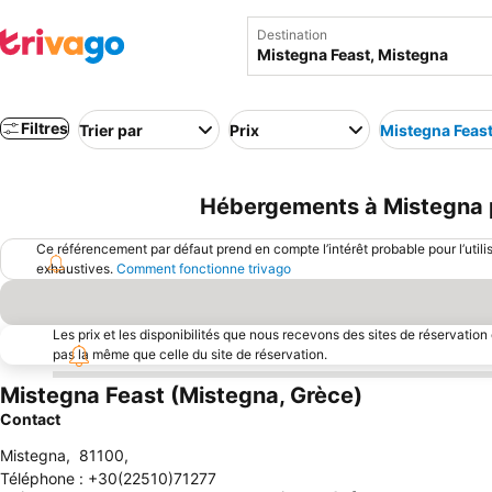
Destination
Filtres
Trier par
Prix
Mistegna Feas
Hébergements à Mistegna p
Ce référencement par défaut prend en compte l’intérêt probable pour l’utili
exhaustives.
Comment fonctionne trivago
Les prix et les disponibilités que nous recevons des sites de réservation
pas la même que celle du site de réservation.
Mistegna Feast (Mistegna, Grèce)
Contact
Mistegna
,
81100
,
Téléphone
:
+30(22510)71277