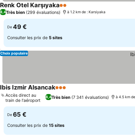
Renk Otel Karşıyaka
2 Étoiles
Consulter les prix
Très bien
(299 évaluations)
8,4
à 1.2 km de : Karsiyaka
49 €
De
Consulter les prix de
5 sites
Choix populaire
Ibis Izmir Alsancak
3 Étoiles
Consulter les prix
Accès direct au
Très bien
(7 341 évaluations)
8,4
à 4.5 km de
train de l'aéroport
Consulter les prix
65 €
De
Consulter les prix de
15 sites