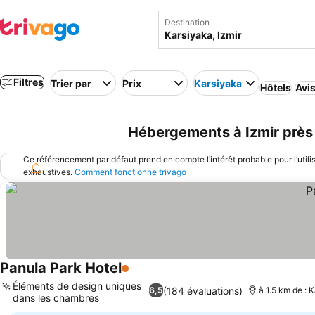
Destination
Filtres
Trier par
Prix
Karsiyaka
Hôtels
Avis
Hébergements à Izmir près 
Ce référencement par défaut prend en compte l’intérêt probable pour l’utili
exhaustives.
Comment fonctionne trivago
Panula Park Hotel
1 Étoiles
Consulter les prix
Éléments de design uniques
(184 évaluations)
6,5
à 1.5 km de : 
dans les chambres
Consulter les prix