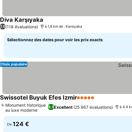
Diva Karşıyaka
Consulter les prix
(118 évaluations)
7,0
à 1.8 km de : Karsiyaka
Sélectionnez des dates pour voir les prix exacts
Choix populaire
Swissotel Buyuk Efes Izmir
5 Étoiles
Consulter les pr
Monument historique
Excellent
(25 967 évaluations)
9,3
à 4.4 k
au luxe moderne
Consulter les prix
124 €
De