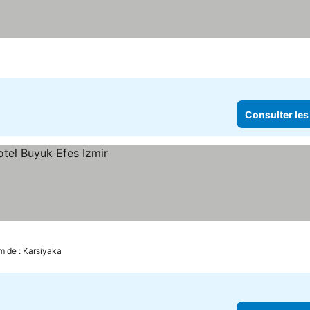
Consulter les
ix
m de : Karsiyaka