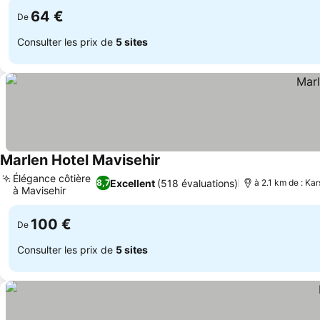
64 €
De
Consulter les prix de
5 sites
Marlen Hotel Mavisehir
Consulter les prix
Élégance côtière
Excellent
(518 évaluations)
8,7
à 2.1 km de : Ka
à Mavisehir
Consulter les prix
100 €
De
Consulter les prix de
5 sites