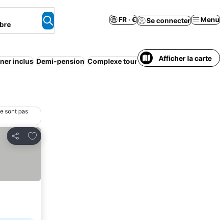
FR · €
Menu
Se connecter
bre
Afficher la carte
uner inclus
Demi-pension
Complexe touristique
Appart’hôtel
Bai
ne sont pas
Ajouter à mes favoris
Partager