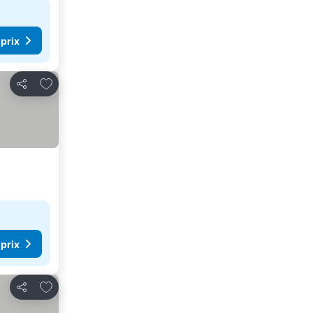
 prix
Ajouter à mes favoris
Partager
 prix
Ajouter à mes favoris
Partager