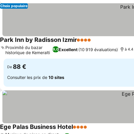
Choix populaire
Park Inn by Radisson Izmir
4 Étoiles
Consulter les prix
Proximité du bazar
Excellent
(10 919 évaluations)
9,0
à 4.4
historique de Kemeralti
Consulter les prix
88 €
De
Consulter les prix de
10 sites
Ege Palas Business Hotel
4 Étoiles
Consulter les prix