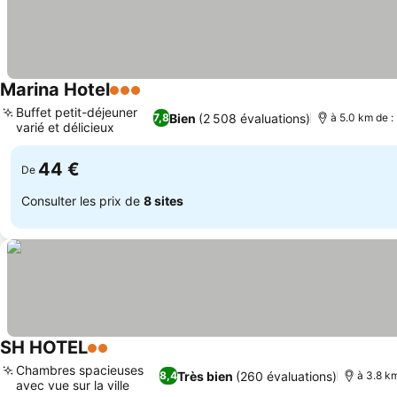
Marina Hotel
3 Étoiles
Consulter les prix
Buffet petit-déjeuner
Bien
(2 508 évaluations)
7,8
à 5.0 km de :
varié et délicieux
Consulter les prix
44 €
De
Consulter les prix de
8 sites
SH HOTEL
2 Étoiles
Consulter les prix
Chambres spacieuses
Très bien
(260 évaluations)
8,4
à 3.8 k
avec vue sur la ville