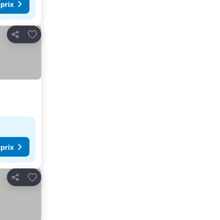
 prix
Ajouter à mes favoris
Partager
 prix
Ajouter à mes favoris
Partager