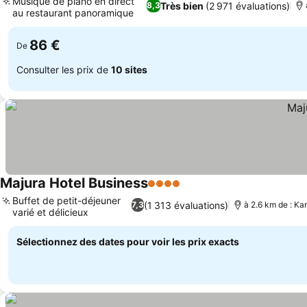
Musique de piano en direct
Très bien
(2 971 évaluations)
8,3
au restaurant panoramique
Consulter les prix
86 €
De
Consulter les prix de
10 sites
Majura Hotel Business
4 Étoiles
Consulter les prix
Buffet de petit-déjeuner
(1 313 évaluations)
7,3
à 2.6 km de : Ka
varié et délicieux
Consulter les prix
Sélectionnez des dates pour voir les prix exacts