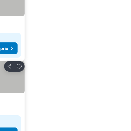
 prix
Ajouter à mes favoris
Partager