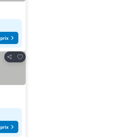
 prix
Ajouter à mes favoris
Partager
 prix