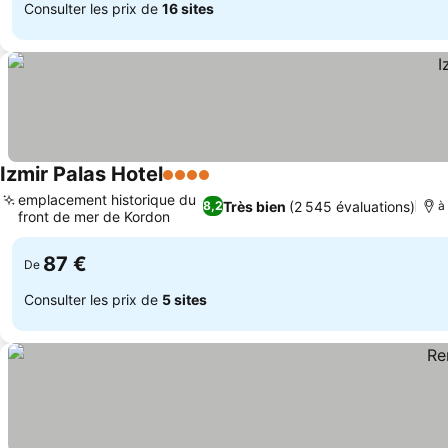
Consulter les prix de
16 sites
Izmir Palas Hotel
4 Étoiles
Consulter les prix
emplacement historique du
Très bien
(2 545 évaluations)
8,2
à
front de mer de Kordon
Consulter les prix
87 €
De
Consulter les prix de
5 sites