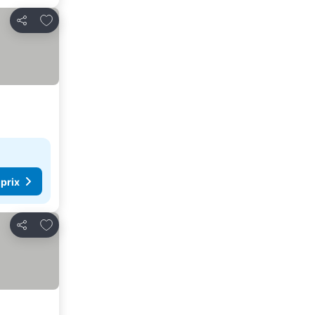
Ajouter à mes favoris
Partager
 prix
Ajouter à mes favoris
Partager