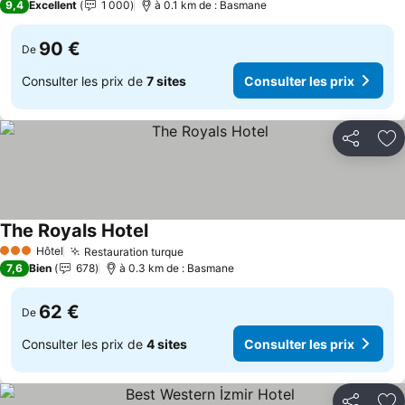
9,4
Excellent
1 000
à 0.1 km de : Basmane
90 €
De
Consulter les prix de
7 sites
Consulter les prix
Partager
Aj
The Royals Hotel
Consulter les prix
Hôtel
Restauration turque
Consulter les prix
3 Étoiles
7,6
Bien
678
à 0.3 km de : Basmane
62 €
De
Consulter les prix de
4 sites
Consulter les prix