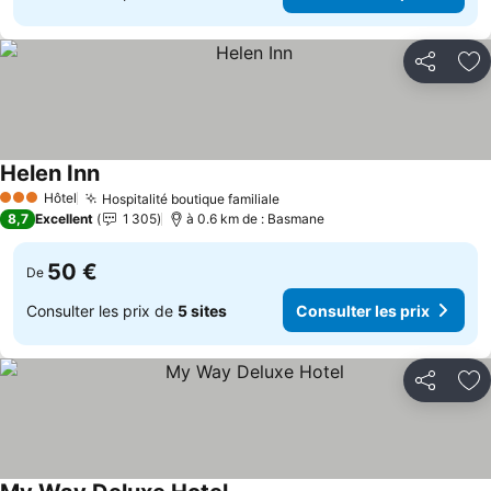
Partager
Aj
Helen Inn
Consulter les prix
Hôtel
Hospitalité boutique familiale
Consulter les prix
3 Étoiles
8,7
Excellent
1 305
à 0.6 km de : Basmane
50 €
De
Consulter les prix de
5 sites
Consulter les prix
Partager
Aj