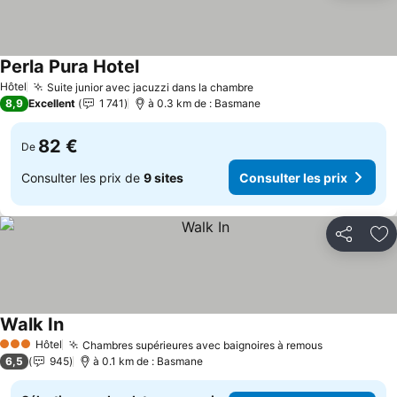
Perla Pura Hotel
Consulter les prix
Hôtel
Suite junior avec jacuzzi dans la chambre
Consulter les prix
8,9
Excellent
1 741
à 0.3 km de : Basmane
82 €
De
Consulter les prix de
9 sites
Consulter les prix
Partager
Aj
Walk In
Consulter les prix
Hôtel
Chambres supérieures avec baignoires à remous
Consulter l
3 Étoiles
6,5
945
à 0.1 km de : Basmane