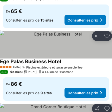
65 €
De
Consulter les prix de
15 sites
Consulter les prix
Partager
Aj
Ege Palas Business Hotel
Consulter les prix
Hôtel
Piscine extérieure et terrasse ensoleillée
Consulter les pr
4 Étoiles
8,3
Très bien
2 971
à 1.4 km de : Basmane
86 €
De
Consulter les prix de
9 sites
Consulter les prix
Partager
Aj