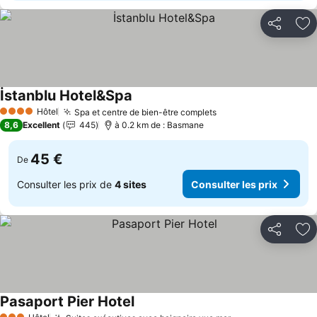
Partager
Aj
İstanblu Hotel&Spa
Consulter les prix
Hôtel
Spa et centre de bien-être complets
Consulter les prix
4 Étoiles
8,6
Excellent
445
à 0.2 km de : Basmane
45 €
De
Consulter les prix de
4 sites
Consulter les prix
Partager
Aj
Pasaport Pier Hotel
Consulter les prix