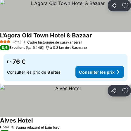
Partager
Aj
L'Agora Old Town Hotel & Bazaar
Consulter les prix
Hôtel
Cadre historique de caravansérail
Consulter les prix
3 Étoiles
8,6
Excellent
5 445
à 0.8 km de : Basmane
76 €
De
Consulter les prix de
8 sites
Consulter les prix
Partager
Aj
Alves Hotel
Consulter les prix
Hôtel
Sauna relaxant et bain turc
Consulter les prix