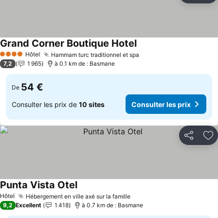
Grand Corner Boutique Hotel
Consulter les prix
Hôtel
Hammam turc traditionnel et spa
Consulter les prix
4 Étoiles
7,2
1 965
à 0.1 km de : Basmane
54 €
De
Consulter les prix de
10 sites
Consulter les prix
Partager
Aj
Punta Vista Otel
Consulter les prix
Hôtel
Hébergement en ville axé sur la famille
Consulter les prix
9,2
Excellent
1 418
à 0.7 km de : Basmane