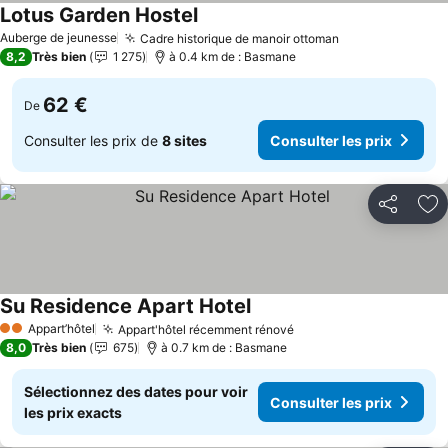
Lotus Garden Hostel
Consulter les prix
Auberge de jeunesse
Cadre historique de manoir ottoman
Consulter les 
8,2
Très bien
1 275
à 0.4 km de : Basmane
62 €
De
Consulter les prix de
8 sites
Consulter les prix
Partager
Aj
Su Residence Apart Hotel
Consulter les prix
Appart’hôtel
Appart'hôtel récemment rénové
Consulter les prix
2 Étoiles
8,0
Très bien
675
à 0.7 km de : Basmane
Sélectionnez des dates pour voir
Consulter les prix
les prix exacts