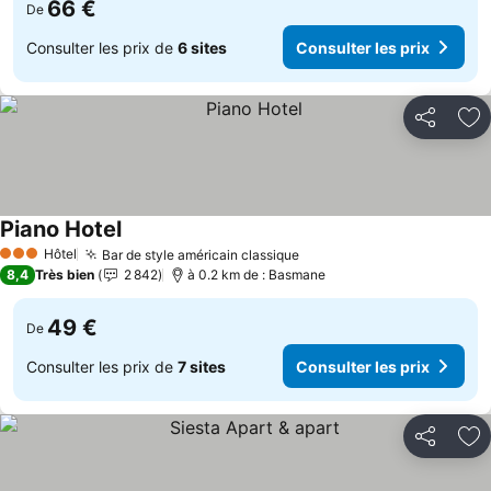
66 €
De
Consulter les prix de
6 sites
Consulter les prix
Partager
Aj
Piano Hotel
Consulter les prix
Hôtel
Bar de style américain classique
Consulter les prix
3 Étoiles
8,4
Très bien
2 842
à 0.2 km de : Basmane
49 €
De
Consulter les prix de
7 sites
Consulter les prix
Partager
Aj