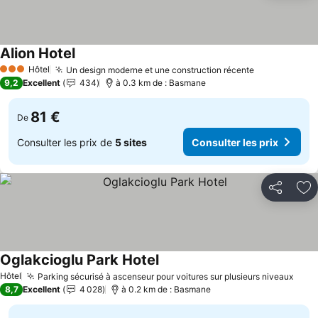
Alion Hotel
Consulter les prix
Hôtel
Un design moderne et une construction récente
Consulter le
3 Étoiles
9,2
Excellent
434
à 0.3 km de : Basmane
81 €
De
Consulter les prix de
5 sites
Consulter les prix
Partager
Aj
Oglakcioglu Park Hotel
Consulter les prix
Hôtel
Parking sécurisé à ascenseur pour voitures sur plusieurs niveaux
Cons
8,7
Excellent
4 028
à 0.2 km de : Basmane