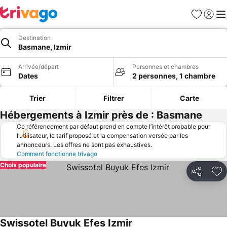
Favoris
Se con
Me
Destination
Basmane, Izmir
Arrivée/départ
Personnes et chambres
Dates
2 personnes, 1 chambre
Trier
Filtrer
Carte
Hébergements à Izmir près de : Basmane
Ce référencement par défaut prend en compte l’intérêt probable pour
l’utilisateur, le tarif proposé et la compensation versée par les
annonceurs. Les offres ne sont pas exhaustives.
Comment fonctionne trivago
Choix populaire
Partager
Aj
Swissotel Buyuk Efes Izmir