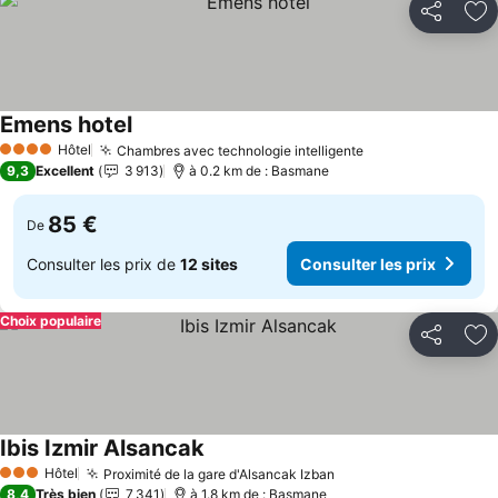
Partager
Aj
Emens hotel
Consulter les prix
Hôtel
Chambres avec technologie intelligente
Consulter les pr
4 Étoiles
9,3
Excellent
3 913
à 0.2 km de : Basmane
85 €
De
Consulter les prix de
12 sites
Consulter les prix
Choix populaire
Partager
Aj
Ibis Izmir Alsancak
Consulter les prix
Hôtel
Proximité de la gare d'Alsancak Izban
Consulter les prix
3 Étoiles
8,4
Très bien
7 341
à 1.8 km de : Basmane