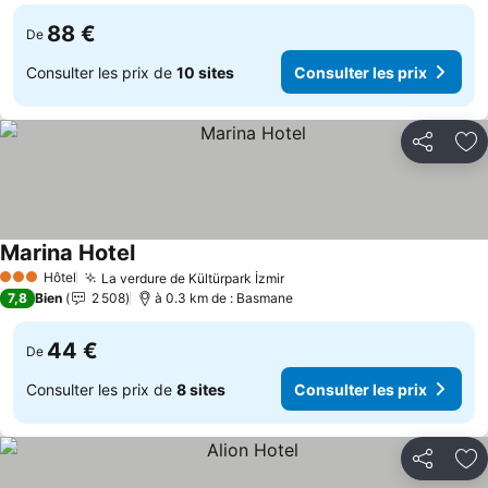
88 €
De
Consulter les prix de
10 sites
Consulter les prix
Partager
Aj
Marina Hotel
Consulter les prix
Hôtel
La verdure de Kültürpark İzmir
Consulter les prix
3 Étoiles
7,8
Bien
2 508
à 0.3 km de : Basmane
44 €
De
Consulter les prix de
8 sites
Consulter les prix
Partager
Aj