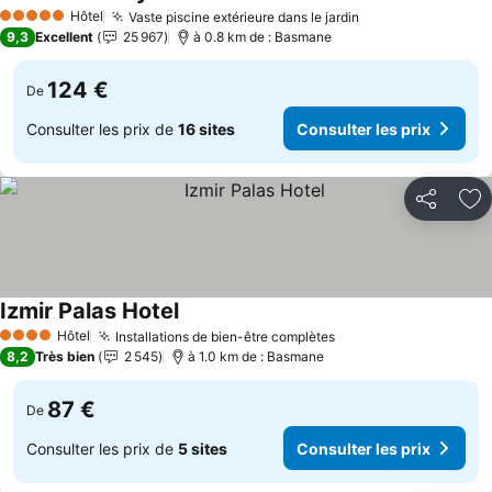
Consulter les prix
Hôtel
Vaste piscine extérieure dans le jardin
Consulter les pr
5 Étoiles
9,3
Excellent
25 967
à 0.8 km de : Basmane
124 €
De
Consulter les prix de
16 sites
Consulter les prix
Partager
Aj
Izmir Palas Hotel
Consulter les prix
Hôtel
Installations de bien-être complètes
Consulter les prix
4 Étoiles
8,2
Très bien
2 545
à 1.0 km de : Basmane
87 €
De
Consulter les prix de
5 sites
Consulter les prix