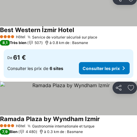
Partager
Aj
Best Western İzmir Hotel
Consulter les prix
Hôtel
Service de voiturier sécurisé sur place
Consulter les pri
4 Étoiles
8,1
Très bien
507
à 0.8 km de : Basmane
61 €
De
Consulter les prix de
6 sites
Consulter les prix
Partager
Aj
Ramada Plaza by Wyndham Izmir
Consulter les pr
Hôtel
Gastronomie internationale et turque
Consulter les prix
4 Étoiles
7,9
Bien
4 480
à 0.3 km de : Basmane