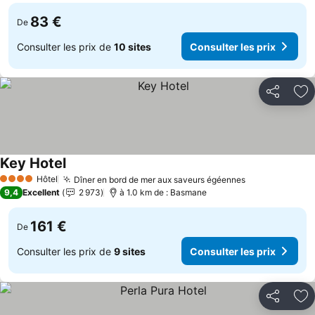
83 €
De
Consulter les prix de
10 sites
Consulter les prix
Partager
Aj
Key Hotel
Consulter les prix
Hôtel
Dîner en bord de mer aux saveurs égéennes
Consulter les
4 Étoiles
9,4
Excellent
2 973
à 1.0 km de : Basmane
161 €
De
Consulter les prix de
9 sites
Consulter les prix
Partager
Aj