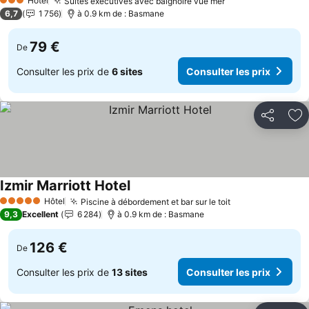
Hôtel
Suites exécutives avec baignoire vue mer
Consulter les pr
3 Étoiles
6,7
1 756
à 0.9 km de : Basmane
79 €
De
Consulter les prix de
6 sites
Consulter les prix
Partager
Aj
Izmir Marriott Hotel
Consulter les prix
Hôtel
Piscine à débordement et bar sur le toit
Consulter les p
5 Étoiles
9,3
Excellent
6 284
à 0.9 km de : Basmane
126 €
De
Consulter les prix de
13 sites
Consulter les prix