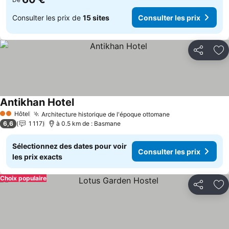
Consulter les prix de
15 sites
Consulter les prix
Partager
Aj
Antikhan Hotel
Consulter les prix
Hôtel
Architecture historique de l'époque ottomane
Consulter les p
2 Étoiles
6,6
1 117
à 0.5 km de : Basmane
Sélectionnez des dates pour voir
Consulter les prix
les prix exacts
Choix populaire
Partager
Aj