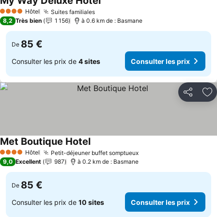
My Way Deluxe Hotel
Consulter les prix
Hôtel
Suites familiales
Consulter les prix
4 Étoiles
8,2
Très bien
1 156
à 0.6 km de : Basmane
85 €
De
Consulter les prix de
4 sites
Consulter les prix
Partager
Aj
Met Boutique Hotel
Consulter les prix
Hôtel
Petit-déjeuner buffet somptueux
Consulter les prix
4 Étoiles
9,0
Excellent
987
à 0.2 km de : Basmane
85 €
De
Consulter les prix de
10 sites
Consulter les prix