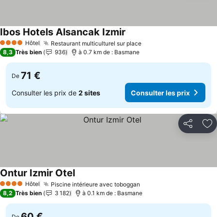
Ibos Hotels Alsancak Izmir
Consulter les prix
Hôtel
Restaurant multiculturel sur place
Consulter les prix
4 Étoiles
8,3
Très bien
936
à 0.7 km de : Basmane
71 €
De
Consulter les prix de
2 sites
Consulter les prix
Partager
Aj
Ontur Izmir Otel
Consulter les prix
Hôtel
Piscine intérieure avec toboggan
Consulter les prix
4 Étoiles
8,2
Très bien
3 182
à 0.1 km de : Basmane
60 €
De