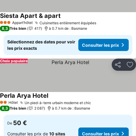
Siesta Apart & apart
Consulter les prix
Appart’hôtel
Cuisinettes entièrement équipées
Consulter les pri
3 Étoiles
8,3
Très bien
417
à 0.7 km de : Basmane
Sélectionnez des dates pour voir
Consulter les prix
les prix exacts
Choix populaire
Partager
Aj
Perla Arya Hotel
Consulter les prix
Hôtel
Un pied-à-terre urbain moderne et chic
Consulter les prix
2 Étoiles
8,3
Très bien
2 087
à 0.7 km de : Basmane
50 €
De
Consulter les prix de
10 sites
Consulter les prix