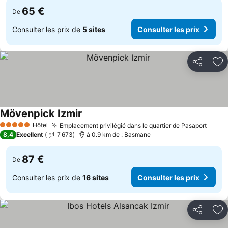
65 €
De
Consulter les prix de
5 sites
Consulter les prix
Partager
Aj
Mövenpick Izmir
Consulter les prix
Hôtel
Emplacement privilégié dans le quartier de Pasaport
Consu
5 Étoiles
8,4
Excellent
7 673
à 0.9 km de : Basmane
87 €
De
Consulter les prix de
16 sites
Consulter les prix
Partager
Aj