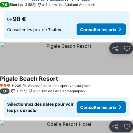
4 Étoiles
7,9
Bien
3 882
à 4.4 km de : Adaland Aquapark
98 €
De
Consulter les prix de
7 sites
Consulter les prix
Partager
Aj
Pigale Beach Resort
Hôtel
Vastes installations sportives sur place
3 Étoiles
7,0
1 727
à 2.5 km de : Adaland Aquapark
Sélectionnez des dates pour voir
Consulter les prix
les prix exacts
Partager
Aj