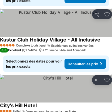
les prix exacts
Partager
Aj
Kustur Club Holiday Village - All Inclusive
Complexe touristique
Expériences culinaires variées
5 Étoiles
8,8
Excellent
5 465
à 2.1 km de : Adaland Aquapark
Sélectionnez des dates pour voir
Consulter les prix
les prix exacts
Partager
Aj
City's Hill Hotel
Hôtel
Vues panoramiques sur la mer Égée