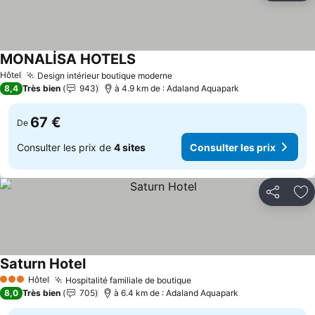
MONALİSA HOTELS
Hôtel
Design intérieur boutique moderne
8,4
Très bien
943
à 4.9 km de : Adaland Aquapark
67 €
De
Consulter les prix de
4 sites
Consulter les prix
Partager
Aj
Saturn Hotel
Hôtel
Hospitalité familiale de boutique
3 Étoiles
8,0
Très bien
705
à 6.4 km de : Adaland Aquapark