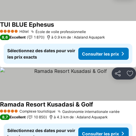
TUI BLUE Ephesus
Hôtel
École de voile professionnelle
5 Étoiles
8,6
Excellent
1 870
à 0.9 km de : Adaland Aquapark
Sélectionnez des dates pour voir
Consulter les prix
les prix exacts
Partager
Aj
Ramada Resort Kusadasi & Golf
Complexe touristique
Gastronomie internationale variée
5 Étoiles
8,7
Excellent
10 850
à 4.3 km de : Adaland Aquapark
Sélectionnez des dates pour voir
Consulter les prix