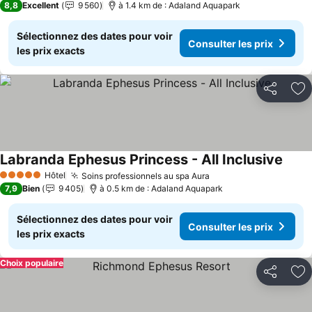
8,8
Excellent
9 560
à 1.4 km de : Adaland Aquapark
Sélectionnez des dates pour voir
Consulter les prix
les prix exacts
Partager
Aj
Labranda Ephesus Princess - All Inclusive
Hôtel
Soins professionnels au spa Aura
5 Étoiles
7,9
Bien
9 405
à 0.5 km de : Adaland Aquapark
Sélectionnez des dates pour voir
Consulter les prix
les prix exacts
Choix populaire
Partager
Aj