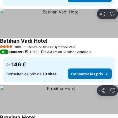
Partager
Aj
Batıhan Vadi Hotel
Hôtel
Centre de fitness GymZone Vadi
4 Étoiles
9,1
Excellent
1 052
à 3.3 km de : Adaland Aquapark
146 €
De
Consulter les prix de
10 sites
Consulter les prix
Partager
Aj
Proxima Hotel