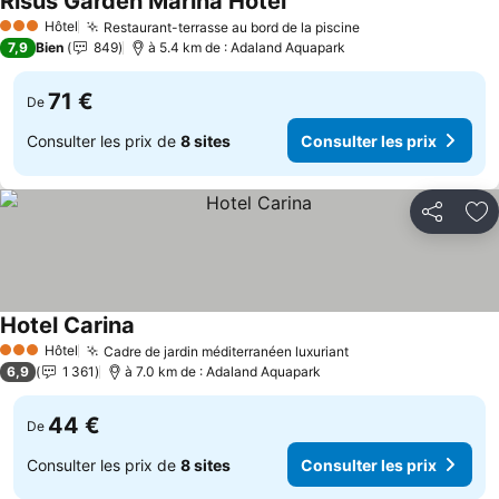
Risus Garden Marina Hotel
Hôtel
Restaurant-terrasse au bord de la piscine
3 Étoiles
7,9
Bien
849
à 5.4 km de : Adaland Aquapark
71 €
De
Consulter les prix de
8 sites
Consulter les prix
Partager
Aj
Hotel Carina
Hôtel
Cadre de jardin méditerranéen luxuriant
3 Étoiles
6,9
1 361
à 7.0 km de : Adaland Aquapark
44 €
De
Consulter les prix de
8 sites
Consulter les prix