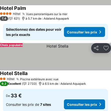
Hotel Palm
Hôtel
Vues panoramiques sur la mer
4 Étoiles
7,4
621
à 5.7 km de : Adaland Aquapark
Sélectionnez des dates pour voir
Consulter les prix
les prix exacts
Choix populaire
Partager
Aj
Hotel Stella
Hôtel
Piscine extérieure avec vue
2 Étoiles
9,2
Excellent
2 733
à 6.5 km de : Adaland Aquapark
33 €
De
Consulter les prix de
7 sites
Consulter les prix