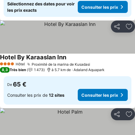
Sélectionnez des dates pour voir
Consulter les prix
les prix exacts
Partager
Aj
Hotel By Karaaslan Inn
Hôtel
Proximité de la marina de Kusadasi
4 Étoiles
8,3
Très bien
1 473
à 5.7 km de : Adaland Aquapark
65 €
De
Consulter les prix de
12 sites
Consulter les prix
Partager
Aj