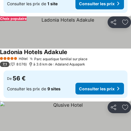
Consulter les prix de
1 site
Consulter les prix
Choix populaire
Partager
Aj
Ladonia Hotels Adakule
Hôtel
Parc aquatique familial sur place
5 Étoiles
7,1
8 076
à 3.6 km de : Adaland Aquapark
56 €
De
Consulter les prix de
9 sites
Consulter les prix
Partager
Aj