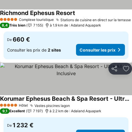
Richmond Ephesus Resort
Complexe touristique
Stations de cuisine en direct sur la terrasse
5 Étoiles
8,4
Très bien
7 155
à 1.9 km de : Adaland Aquapark
660 €
De
Consulter les prix de
2 sites
Consulter les prix
Partager
Aj
Korumar Ephesus Beach & Spa Resort - Ultra All Inclusive
Hôtel
Vastes piscines lagon
5 Étoiles
9,1
Excellent
7 197
à 2.2 km de : Adaland Aquapark
1 232 €
De