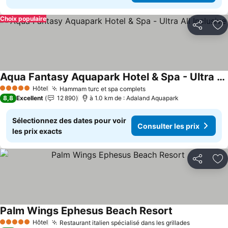
Choix populaire
Partager
Aj
Aqua Fantasy Aquapark Hotel & Spa - Ultra All Inclusive
Hôtel
Hammam turc et spa complets
5 Étoiles
8,8
Excellent
12 890
à 1.0 km de : Adaland Aquapark
Sélectionnez des dates pour voir
Consulter les prix
les prix exacts
Partager
Aj
Palm Wings Ephesus Beach Resort
Hôtel
Restaurant italien spécialisé dans les grillades
5 Étoiles