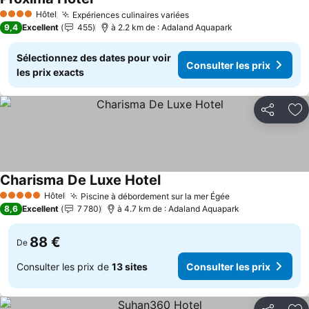
Hôtel
Expériences culinaires variées
4 Étoiles
9,4
Excellent
455
à 2.2 km de : Adaland Aquapark
Sélectionnez des dates pour voir
Consulter les prix
les prix exacts
Partager
Aj
Charisma De Luxe Hotel
Hôtel
Piscine à débordement sur la mer Égée
5 Étoiles
8,6
Excellent
7 780
à 4.7 km de : Adaland Aquapark
88 €
De
Consulter les prix de
13 sites
Consulter les prix