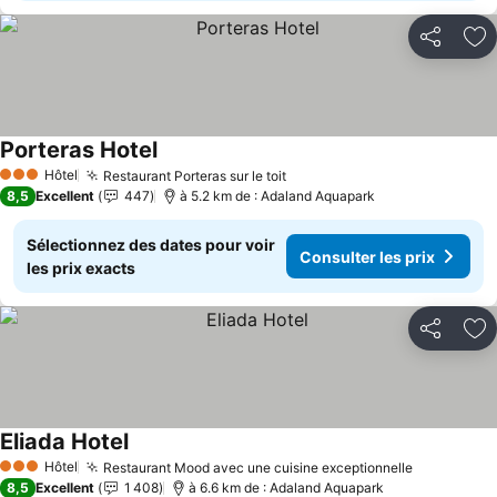
Partager
Aj
Porteras Hotel
Hôtel
Restaurant Porteras sur le toit
3 Étoiles
8,5
Excellent
447
à 5.2 km de : Adaland Aquapark
Sélectionnez des dates pour voir
Consulter les prix
les prix exacts
Partager
Aj
Eliada Hotel
Hôtel
Restaurant Mood avec une cuisine exceptionnelle
3 Étoiles
8,5
Excellent
1 408
à 6.6 km de : Adaland Aquapark