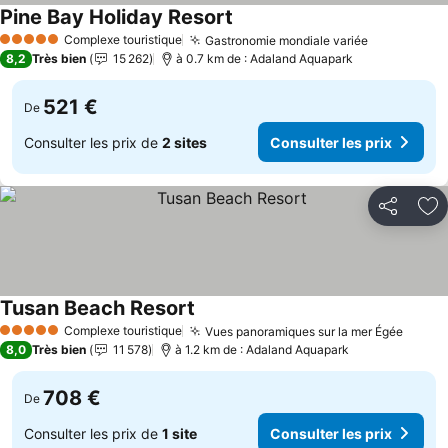
Pine Bay Holiday Resort
Complexe touristique
Gastronomie mondiale variée
5 Étoiles
8,2
Très bien
15 262
à 0.7 km de : Adaland Aquapark
521 €
De
Consulter les prix de
2 sites
Consulter les prix
Partager
Aj
Tusan Beach Resort
Complexe touristique
Vues panoramiques sur la mer Égée
5 Étoiles
8,0
Très bien
11 578
à 1.2 km de : Adaland Aquapark
708 €
De
Consulter les prix de
1 site
Consulter les prix