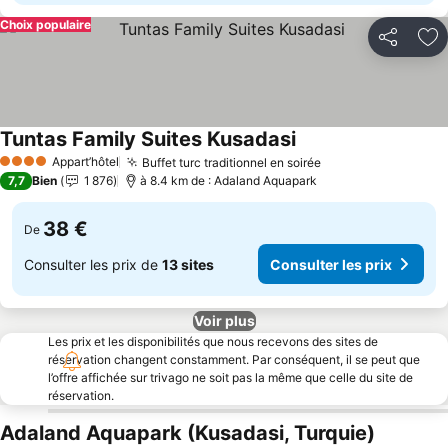
Choix populaire
Partager
Aj
Tuntas Family Suites Kusadasi
Appart’hôtel
Buffet turc traditionnel en soirée
4 Étoiles
7,7
Bien
1 876
à 8.4 km de : Adaland Aquapark
38 €
De
Consulter les prix de
13 sites
Consulter les prix
Voir plus
Les prix et les disponibilités que nous recevons des sites de
réservation changent constamment. Par conséquent, il se peut que
l’offre affichée sur trivago ne soit pas la même que celle du site de
réservation.
Adaland Aquapark (Kusadasi, Turquie)