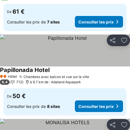
61 €
De
Consulter les prix de
7 sites
Consulter les prix
Partager
Aj
Papillonada Hotel
Hôtel
Chambres avec balcon et vue sur la ville
2 Étoiles
6,4
712
à 6.7 km de : Adaland Aquapark
50 €
De
Consulter les prix de
8 sites
Consulter les prix
Partager
Aj