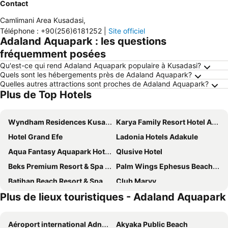
Contact
Camlimani Area Kusadasi
,
Téléphone
:
+90(256)6181252
|
Site officiel
Adaland Aquapark : les questions
fréquemment posées
Qu'est-ce qui rend Adaland Aquapark populaire à Kusadasi?
Quels sont les hébergements près de Adaland Aquapark?
Quelles autres attractions sont proches de Adaland Aquapark?
Plus de Top Hotels
Wyndham Residences Kusadasi Golf & Spa
Karya Family Resort Hotel All Inclusive
Hotel Grand Efe
Ladonia Hotels Adakule
Aqua Fantasy Aquapark Hotel & Spa - Ultra All Inclusive
Qlusive Hotel
Beks Premium Resort & Spa Hotel
Palm Wings Ephesus Beach Resort
Batihan Beach Resort & Spa
Club Marvy
Plus de lieux touristiques - Adaland Aquapark
Omer Holiday Resort - All Inclusive
Grand Belish Hotel
Korumar Hotel De Luxe
Charisma De Luxe Hotel
Aéroport international Adnan-Menderes
Akyaka Public Beach
Labranda Ephesus Princess
My Aegean Star Hotel