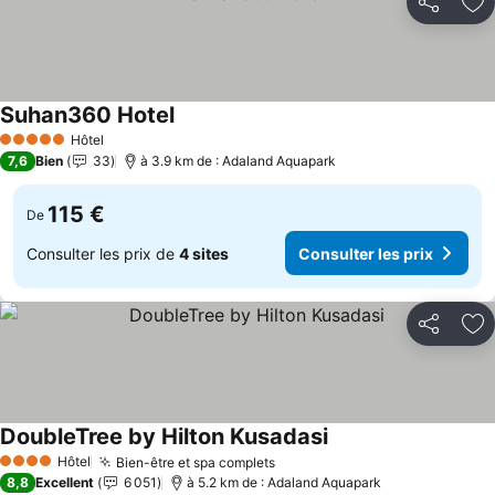
Partager
Aj
Suhan360 Hotel
Hôtel
5 Étoiles
7,6
Bien
33
à 3.9 km de : Adaland Aquapark
115 €
De
Consulter les prix de
4 sites
Consulter les prix
Partager
Aj
DoubleTree by Hilton Kusadasi
Hôtel
Bien-être et spa complets
4 Étoiles
8,8
Excellent
6 051
à 5.2 km de : Adaland Aquapark