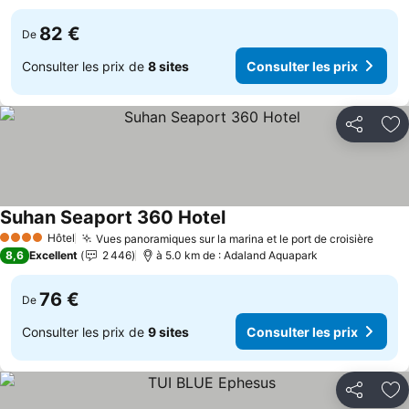
82 €
De
Consulter les prix de
8 sites
Consulter les prix
Partager
Aj
Suhan Seaport 360 Hotel
Hôtel
Vues panoramiques sur la marina et le port de croisière
4 Étoiles
8,6
Excellent
2 446
à 5.0 km de : Adaland Aquapark
76 €
De
Consulter les prix de
9 sites
Consulter les prix
Partager
Aj