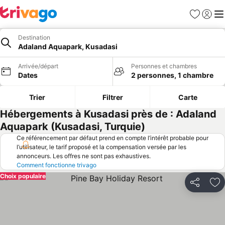
Favoris
Se con
Me
Destination
Adaland Aquapark, Kusadasi
Arrivée/départ
Personnes et chambres
Dates
2 personnes, 1 chambre
Trier
Filtrer
Carte
Hébergements à Kusadasi près de : Adaland
Aquapark (Kusadasi, Turquie)
Ce référencement par défaut prend en compte l’intérêt probable pour
l’utilisateur, le tarif proposé et la compensation versée par les
annonceurs. Les offres ne sont pas exhaustives.
Comment fonctionne trivago
Choix populaire
Partager
Aj