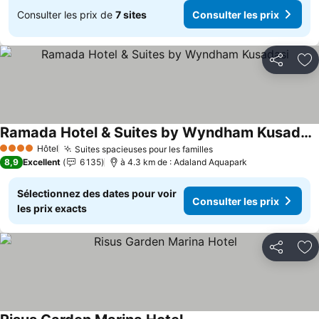
Consulter les prix de
7 sites
Consulter les prix
Partager
Aj
Ramada Hotel & Suites by Wyndham Kusadasi
Hôtel
Suites spacieuses pour les familles
4 Étoiles
8,9
Excellent
6 135
à 4.3 km de : Adaland Aquapark
Sélectionnez des dates pour voir
Consulter les prix
les prix exacts
Partager
Aj