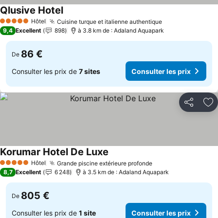
Qlusive Hotel
Hôtel
Cuisine turque et italienne authentique
5 Étoiles
9,4
Excellent
898
à 3.8 km de : Adaland Aquapark
86 €
De
Consulter les prix de
7 sites
Consulter les prix
Partager
Aj
Korumar Hotel De Luxe
Hôtel
Grande piscine extérieure profonde
5 Étoiles
8,7
Excellent
6 248
à 3.5 km de : Adaland Aquapark
805 €
De
Consulter les prix de
1 site
Consulter les prix