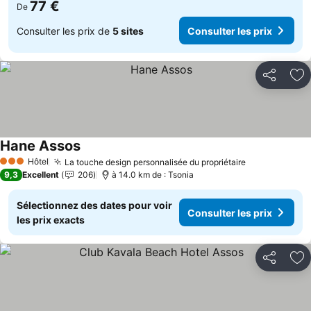
77 €
De
Consulter les prix de
5 sites
Consulter les prix
Partager
Aj
Hane Assos
Hôtel
La touche design personnalisée du propriétaire
3 Étoiles
9,3
Excellent
206
à 14.0 km de : Tsonia
Sélectionnez des dates pour voir
Consulter les prix
les prix exacts
Partager
Aj