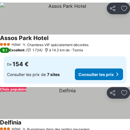
Partager
Aj
Assos Park Hotel
Hôtel
Chambres VIP spécialement décorées
3 Étoiles
9,1
Excellent
1 724
à 14.2 km de : Tsonia
154 €
De
Consulter les prix de
7 sites
Consulter les prix
Choix populaire
Partager
Aj
Delfinia
Hôtel
Bungalows dans des jardins paysagers