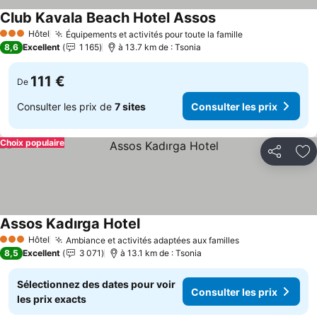
Club Kavala Beach Hotel Assos
Hôtel
Équipements et activités pour toute la famille
3 Étoiles
8,6
Excellent
1 165
à 13.7 km de : Tsonia
111 €
De
Consulter les prix de
7 sites
Consulter les prix
Choix populaire
Partager
Aj
Assos Kadırga Hotel
Hôtel
Ambiance et activités adaptées aux familles
3 Étoiles
8,5
Excellent
3 071
à 13.1 km de : Tsonia
Sélectionnez des dates pour voir
Consulter les prix
les prix exacts