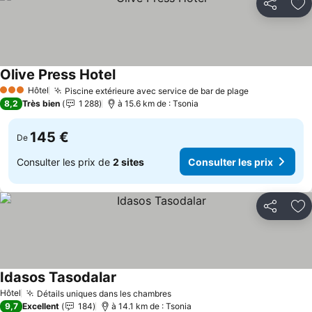
Partager
Aj
Olive Press Hotel
Hôtel
Piscine extérieure avec service de bar de plage
3 Étoiles
8,2
Très bien
1 288
à 15.6 km de : Tsonia
145 €
De
Consulter les prix de
2 sites
Consulter les prix
Partager
Aj
Idasos Tasodalar
Hôtel
Détails uniques dans les chambres
9,7
Excellent
184
à 14.1 km de : Tsonia