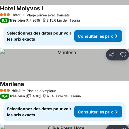
Hotel Molyvos I
Hôtel
Plage privée avec transats
3 Étoiles
8,3
Très bien
936
à 15.6 km de : Tsonia
Sélectionnez des dates pour voir
Consulter les prix
les prix exacts
Partager
Aj
Marilena
Hôtel
Piscine olympique
3 Étoiles
8,4
Très bien
438
à 14.3 km de : Tsonia
Sélectionnez des dates pour voir
Consulter les prix
les prix exacts