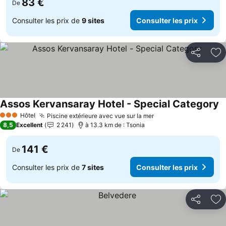
83 €
De
Consulter les prix de
9 sites
Consulter les prix
Partager
Aj
Assos Kervansaray Hotel - Special Category
Hôtel
Piscine extérieure avec vue sur la mer
3 Étoiles
8,5
Excellent
2 241
à 13.3 km de : Tsonia
141 €
De
Consulter les prix de
7 sites
Consulter les prix
Partager
Aj