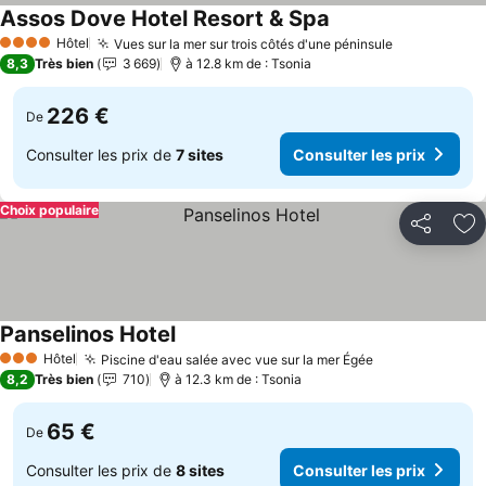
Assos Dove Hotel Resort & Spa
Hôtel
Vues sur la mer sur trois côtés d'une péninsule
4 Étoiles
8,3
Très bien
3 669
à 12.8 km de : Tsonia
226 €
De
Consulter les prix de
7 sites
Consulter les prix
Choix populaire
Partager
Aj
Panselinos Hotel
Hôtel
Piscine d'eau salée avec vue sur la mer Égée
3 Étoiles
8,2
Très bien
710
à 12.3 km de : Tsonia
65 €
De
Consulter les prix de
8 sites
Consulter les prix