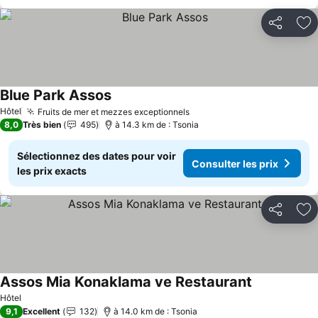
Partager
Aj
Blue Park Assos
Hôtel
Fruits de mer et mezzes exceptionnels
8,0
Très bien
495
à 14.3 km de : Tsonia
Sélectionnez des dates pour voir
Consulter les prix
les prix exacts
Partager
Aj
Assos Mia Konaklama ve Restaurant
Hôtel
9,1
Excellent
132
à 14.0 km de : Tsonia