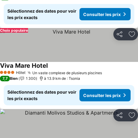
Sélectionnez des dates pour voir
Consulter les prix
les prix exacts
Choix populaire
Partager
Aj
Viva Mare Hotel
Hôtel
Un vaste complexe de plusieurs piscines
4 Étoiles
7,7
Bien
1 300
à 13.9 km de : Tsonia
Sélectionnez des dates pour voir
Consulter les prix
les prix exacts
Partager
Aj