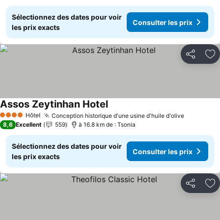
Sélectionnez des dates pour voir
Consulter les prix
les prix exacts
Partager
Aj
Assos Zeytinhan Hotel
Hôtel
Conception historique d'une usine d'huile d'olive
4 Étoiles
8,6
Excellent
559
à 16.8 km de : Tsonia
Sélectionnez des dates pour voir
Consulter les prix
les prix exacts
Partager
Aj