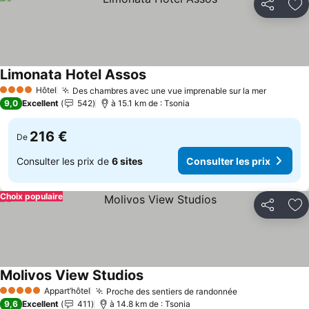
Partager
Aj
Limonata Hotel Assos
Hôtel
Des chambres avec une vue imprenable sur la mer
4 Étoiles
9,0
Excellent
542
à 15.1 km de : Tsonia
216 €
De
Consulter les prix de
6 sites
Consulter les prix
Choix populaire
Partager
Aj
Molivos View Studios
Appart’hôtel
Proche des sentiers de randonnée
5 Étoiles
9,6
Excellent
411
à 14.8 km de : Tsonia