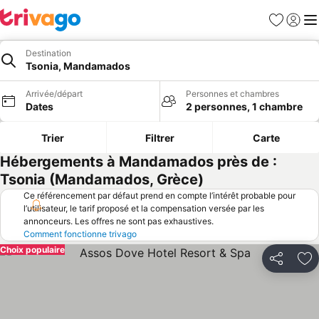
Favoris
Se con
Me
Destination
Tsonia, Mandamados
Arrivée/départ
Personnes et chambres
Dates
2 personnes, 1 chambre
Trier
Filtrer
Carte
Hébergements à Mandamados près de :
Tsonia (Mandamados, Grèce)
Ce référencement par défaut prend en compte l’intérêt probable pour
l’utilisateur, le tarif proposé et la compensation versée par les
annonceurs. Les offres ne sont pas exhaustives.
Comment fonctionne trivago
Choix populaire
Partager
Aj