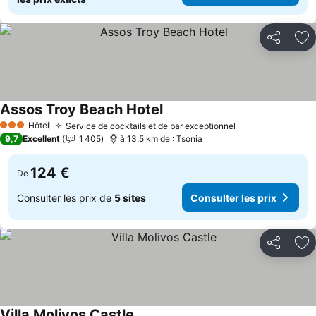
Partager
Aj
Assos Troy Beach Hotel
Hôtel
Service de cocktails et de bar exceptionnel
3 Étoiles
9,7
Excellent
1 405
à 13.5 km de : Tsonia
124 €
De
Consulter les prix de
5 sites
Consulter les prix
Partager
Aj
Villa Molivos Castle