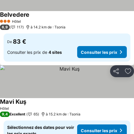
Belvedere
Hôtel
3 Étoiles
6,9
117
à 14.2 km de : Tsonia
83 €
De
Consulter les prix de
4 sites
Consulter les prix
Partager
Aj
Mavi Kuş
Hôtel
9,4
Excellent
65
à 15.2 km de : Tsonia
Sélectionnez des dates pour voir
Consulter les prix
les prix exacts