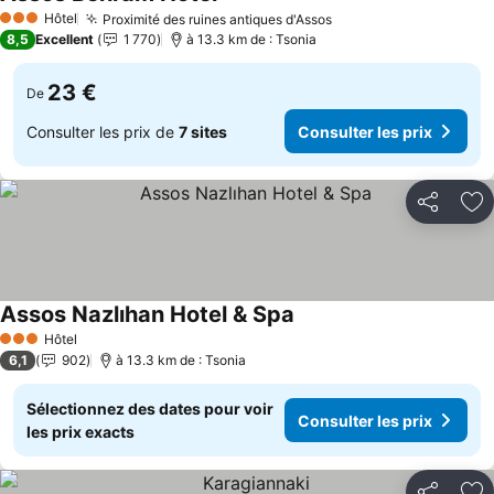
Hôtel
Proximité des ruines antiques d'Assos
3 Étoiles
8,5
Excellent
1 770
à 13.3 km de : Tsonia
23 €
De
Consulter les prix de
7 sites
Consulter les prix
Partager
Aj
Assos Nazlıhan Hotel & Spa
Hôtel
3 Étoiles
6,1
902
à 13.3 km de : Tsonia
Sélectionnez des dates pour voir
Consulter les prix
les prix exacts