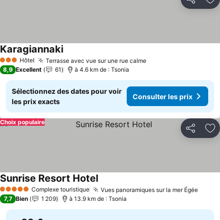
Partager
Aj
Karagiannaki
Hôtel
Terrasse avec vue sur une rue calme
3 Étoiles
8,9
Excellent
61
à 4.6 km de : Tsonia
Sélectionnez des dates pour voir
Consulter les prix
les prix exacts
Choix populaire
Partager
Aj
Sunrise Resort Hotel
Complexe touristique
Vues panoramiques sur la mer Égée
5 Étoiles
7,7
Bien
1 209
à 13.9 km de : Tsonia