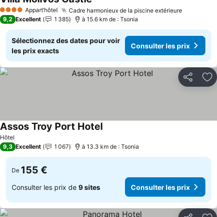
Appart’hôtel
Cadre harmonieux de la piscine extérieure
4 Étoiles
9,2
Excellent
1 385
à 15.6 km de : Tsonia
Sélectionnez des dates pour voir
Consulter les prix
les prix exacts
Partager
Aj
Assos Troy Port Hotel
Hôtel
9,3
Excellent
1 067
à 13.3 km de : Tsonia
155 €
De
Consulter les prix de
9 sites
Consulter les prix