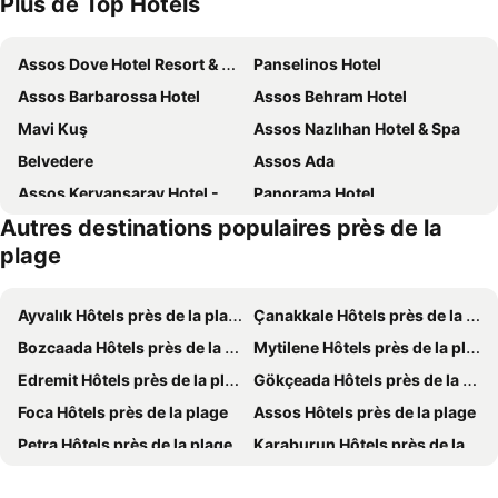
Plus de Top Hotels
Assos Dove Hotel Resort & Spa
Panselinos Hotel
Assos Barbarossa Hotel
Assos Behram Hotel
Mavi Kuş
Assos Nazlıhan Hotel & Spa
Belvedere
Assos Ada
Assos Kervansaray Hotel - Special Category
Panorama Hotel
Autres destinations populaires près de la
Assos Alis Farm Boutique & Spa
Assos Troy Beach Hotel
plage
Delfinia
Assos Troy Port Hotel
Hane Assos
Hotel Molyvos I
Ayvalık Hôtels près de la plage
Çanakkale Hôtels près de la plage
Assos Park Hotel
Club Kavala Beach Hotel Assos
Bozcaada Hôtels près de la plage
Mytilene Hôtels près de la plage
Limonata Hotel Assos
Assos Zeytinhan Hotel
Edremit Hôtels près de la plage
Gökçeada Hôtels près de la plage
Olive Press Hotel
Aphrodite Hotel
Foca Hôtels près de la plage
Assos Hôtels près de la plage
Assos Kadırga Hotel
Marilena
Petra Hôtels près de la plage
Karaburun Hôtels près de la plage
Assos Longevity Hotel
Theofilos Classic Hotel
Mithimna - Molivos Hôtels près de la plage
Skala Eressos Hôtels près de la plage
Clara Resort
Elisa Butik Hotel ve Restaurant