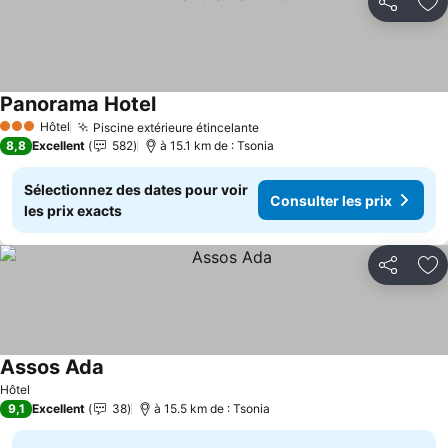
Partager
Aj
Panorama Hotel
Hôtel
Piscine extérieure étincelante
3 Étoiles
8,8
Excellent
582
à 15.1 km de : Tsonia
Sélectionnez des dates pour voir
Consulter les prix
les prix exacts
Partager
Aj
Assos Ada
Hôtel
9,1
Excellent
38
à 15.5 km de : Tsonia