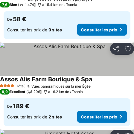
3 Étoiles
7,6
Bien
1 474
à 15.4 km de : Tsonia
58 €
De
Consulter les prix de
9 sites
Consulter les prix
Partager
Aj
Assos Alis Farm Boutique & Spa
Hôtel
Vues panoramiques sur la mer Égée
4 Étoiles
8,9
Excellent
206
à 16.2 km de : Tsonia
189 €
De
Consulter les prix de
2 sites
Consulter les prix