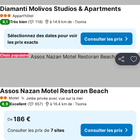
Diamanti Molivos Studios & Apartments
Appart’hôtel
3 Étoiles
8,1
Très bien
118
à 14.6 km de : Tsonia
Sélectionnez des dates pour voir
Consulter les prix
les prix exacts
Choix populaire
Partager
Aj
Assos Nazan Motel Restoran Beach
Motel
Jetée privée avec vue sur la mer
2 Étoiles
8,9
Excellent
657
à 16.4 km de : Tsonia
186 €
De
Consulter les prix de
7 sites
Consulter les prix