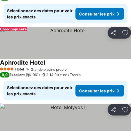
Sélectionnez des dates pour voir
Consulter les prix
les prix exacts
Choix populaire
Partager
Aj
Aphrodite Hotel
Hôtel
Grande piscine propre
4 Étoiles
9,0
Excellent
961
à 14.9 km de : Tsonia
Sélectionnez des dates pour voir
Consulter les prix
les prix exacts
Partager
Aj