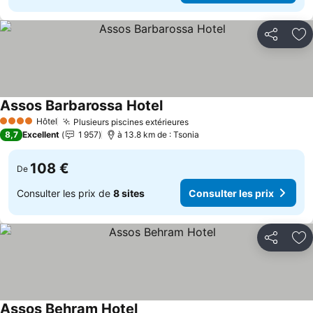
Partager
Aj
Assos Barbarossa Hotel
Hôtel
Plusieurs piscines extérieures
4 Étoiles
8,7
Excellent
1 957
à 13.8 km de : Tsonia
108 €
De
Consulter les prix de
8 sites
Consulter les prix
Partager
Aj
Assos Behram Hotel