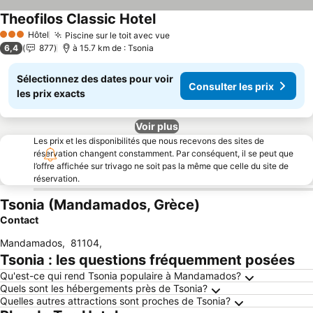
Theofilos Classic Hotel
Hôtel
Piscine sur le toit avec vue
3 Étoiles
6,4
877
à 15.7 km de : Tsonia
Sélectionnez des dates pour voir
Consulter les prix
les prix exacts
Voir plus
Les prix et les disponibilités que nous recevons des sites de
réservation changent constamment. Par conséquent, il se peut que
l’offre affichée sur trivago ne soit pas la même que celle du site de
réservation.
Tsonia (Mandamados, Grèce)
Contact
Mandamados
,
81104
,
Tsonia : les questions fréquemment posées
Qu'est-ce qui rend Tsonia populaire à Mandamados?
Quels sont les hébergements près de Tsonia?
Quelles autres attractions sont proches de Tsonia?