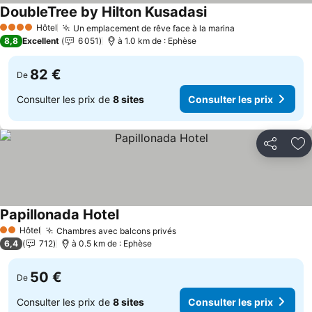
DoubleTree by Hilton Kusadasi
Hôtel
Un emplacement de rêve face à la marina
4 Étoiles
8,8
Excellent
6 051
à 1.0 km de : Ephèse
82 €
De
Consulter les prix de
8 sites
Consulter les prix
Partager
Aj
Papillonada Hotel
Hôtel
Chambres avec balcons privés
2 Étoiles
6,4
712
à 0.5 km de : Ephèse
50 €
De
Consulter les prix de
8 sites
Consulter les prix