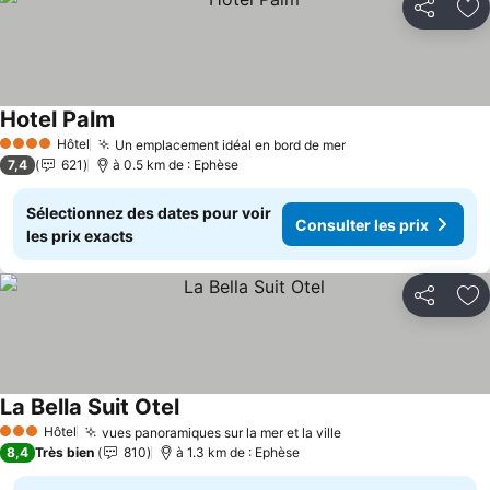
Partager
Aj
Hotel Palm
Hôtel
Un emplacement idéal en bord de mer
4 Étoiles
7,4
621
à 0.5 km de : Ephèse
Sélectionnez des dates pour voir
Consulter les prix
les prix exacts
Partager
Aj
La Bella Suit Otel
Hôtel
vues panoramiques sur la mer et la ville
3 Étoiles
8,4
Très bien
810
à 1.3 km de : Ephèse