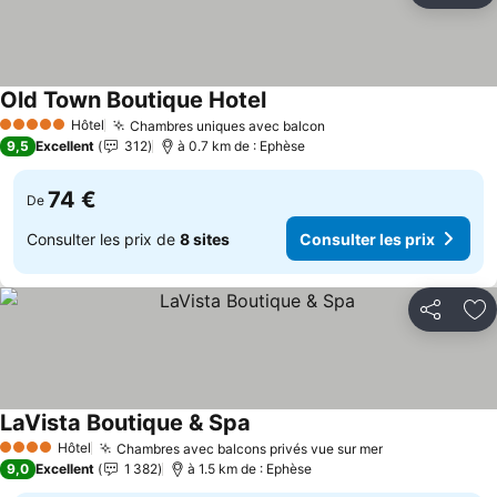
Old Town Boutique Hotel
Hôtel
Chambres uniques avec balcon
5 Étoiles
9,5
Excellent
312
à 0.7 km de : Ephèse
74 €
De
Consulter les prix de
8 sites
Consulter les prix
Partager
Aj
LaVista Boutique & Spa
Hôtel
Chambres avec balcons privés vue sur mer
4 Étoiles
9,0
Excellent
1 382
à 1.5 km de : Ephèse