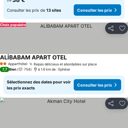
38 €
De
Consulter les prix de
13 sites
Consulter les prix
Choix populaire
Partager
Aj
ALİBABAM APART OTEL
Appart’hôtel
Repas délicieux et abordables sur place
2 Étoiles
7,7
Bien
754
à 1.6 km de : Ephèse
Sélectionnez des dates pour voir
Consulter les prix
les prix exacts
Partager
Aj