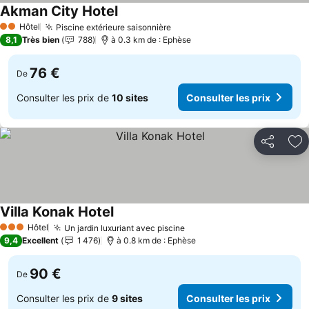
Akman City Hotel
Hôtel
Piscine extérieure saisonnière
2 Étoiles
8,1
Très bien
788
à 0.3 km de : Ephèse
76 €
De
Consulter les prix de
10 sites
Consulter les prix
Partager
Aj
Villa Konak Hotel
Hôtel
Un jardin luxuriant avec piscine
3 Étoiles
9,4
Excellent
1 476
à 0.8 km de : Ephèse
90 €
De
Consulter les prix de
9 sites
Consulter les prix