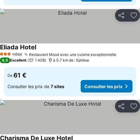
Partager
Aj
Eliada Hotel
Hôtel
Restaurant Mood avec une cuisine exceptionnelle
3 Étoiles
8,5
Excellent
1 408
à 0.7 km de : Ephèse
61 €
De
Consulter les prix de
7 sites
Consulter les prix
Partager
Aj
Charisma De Luxe Hotel