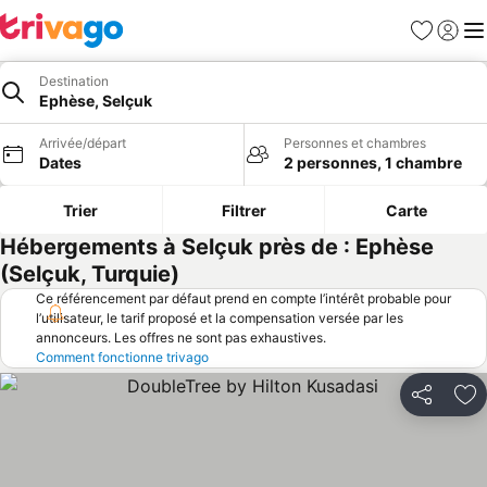
Favoris
Se con
Me
Destination
Ephèse, Selçuk
Arrivée/départ
Personnes et chambres
Dates
2 personnes, 1 chambre
Trier
Filtrer
Carte
Hébergements à Selçuk près de : Ephèse
(Selçuk, Turquie)
Ce référencement par défaut prend en compte l’intérêt probable pour
l’utilisateur, le tarif proposé et la compensation versée par les
annonceurs. Les offres ne sont pas exhaustives.
Comment fonctionne trivago
Partager
Aj