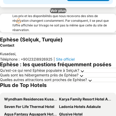
Voir plus
Les prix et les disponibilités que nous recevons des sites de
réservation changent constamment. Par conséquent, il se peut que
l’offre affichée sur trivago ne soit pas la même que celle du site de
réservation.
Ephèse (Selçuk, Turquie)
Contact
Kusadasi
,
Téléphone
:
+90(232)8926925
|
Site officiel
Ephèse : les questions fréquemment posées
Qu'est-ce qui rend Ephèse populaire à Selçuk?
Quels sont les hébergements près de Ephèse?
Quelles autres attractions sont proches de Ephèse?
Plus de Top Hotels
Wyndham Residences Kusadasi Golf & Spa
Karya Family Resort Hotel All Inclusive
Seven For Life Thermal Hotel
Ladonia Hotels Adakule
Aqua Fantasy Aquapark Hotel & Spa - Ultra All Inclusive
Qlusive Hotel