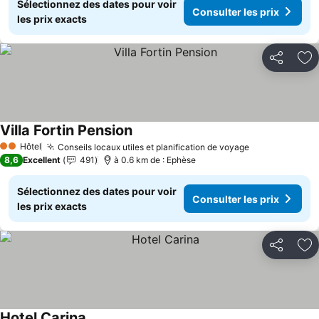
Sélectionnez des dates pour voir
Consulter les prix
les prix exacts
Partager
Aj
Villa Fortin Pension
Hôtel
Conseils locaux utiles et planification de voyage
2 Étoiles
8,6
Excellent
491
à 0.6 km de : Ephèse
Sélectionnez des dates pour voir
Consulter les prix
les prix exacts
Partager
Aj
Hotel Carina