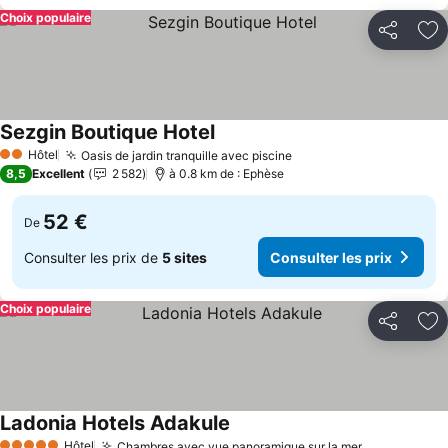
Choix populaire
Partager
Aj
Sezgin Boutique Hotel
Hôtel
Oasis de jardin tranquille avec piscine
2 Étoiles
8,5
Excellent
2 582
à 0.8 km de : Ephèse
52 €
De
Consulter les prix de
5 sites
Consulter les prix
Choix populaire
Partager
Aj
Ladonia Hotels Adakule
Hôtel
Chambres avec vue panoramique sur la mer