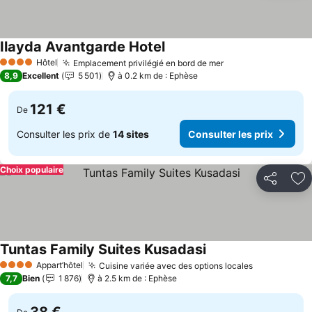
Ilayda Avantgarde Hotel
Hôtel
Emplacement privilégié en bord de mer
4 Étoiles
8,9
Excellent
5 501
à 0.2 km de : Ephèse
121 €
De
Consulter les prix de
14 sites
Consulter les prix
Choix populaire
Partager
Aj
Tuntas Family Suites Kusadasi
Appart’hôtel
Cuisine variée avec des options locales
4 Étoiles
7,7
Bien
1 876
à 2.5 km de : Ephèse