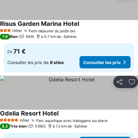
Risus Garden Marina Hotel
Hôtel
Petit-déjeuner du jardin bio
3 Étoiles
7,9
Bien
849
à 0.7 km de : Ephèse
71 €
De
Consulter les prix de
8 sites
Consulter les prix
Partager
Aj
Odelia Resort Hotel
Hôtel
Parc aquatique avec toboggans sur place
5 Étoiles
8,2
Très bien
5 990
à 1.2 km de : Ephèse