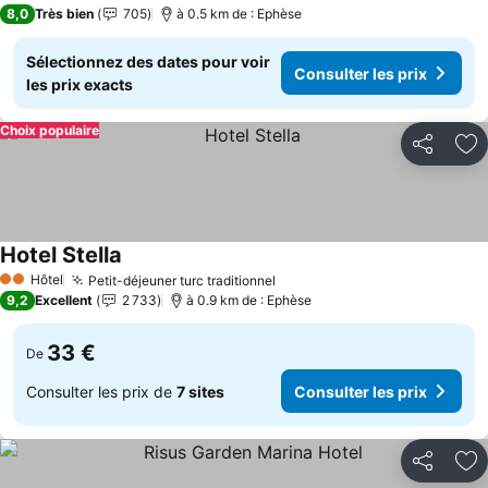
3 Étoiles
8,0
Très bien
705
à 0.5 km de : Ephèse
Sélectionnez des dates pour voir
Consulter les prix
les prix exacts
Choix populaire
Partager
Aj
Hotel Stella
Hôtel
Petit-déjeuner turc traditionnel
2 Étoiles
9,2
Excellent
2 733
à 0.9 km de : Ephèse
33 €
De
Consulter les prix de
7 sites
Consulter les prix
Partager
Aj