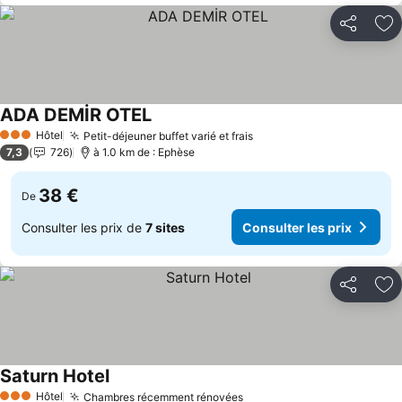
Partager
Aj
ADA DEMİR OTEL
Hôtel
Petit-déjeuner buffet varié et frais
3 Étoiles
7,3
726
à 1.0 km de : Ephèse
38 €
De
Consulter les prix de
7 sites
Consulter les prix
Partager
Aj
Saturn Hotel
Hôtel
Chambres récemment rénovées