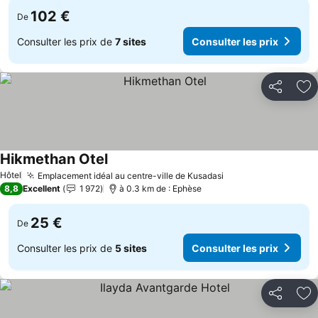
102 €
De
Consulter les prix de
7 sites
Consulter les prix
Partager
Aj
Hikmethan Otel
Hôtel
Emplacement idéal au centre-ville de Kusadasi
8,8
Excellent
1 972
à 0.3 km de : Ephèse
25 €
De
Consulter les prix de
5 sites
Consulter les prix
Partager
Aj