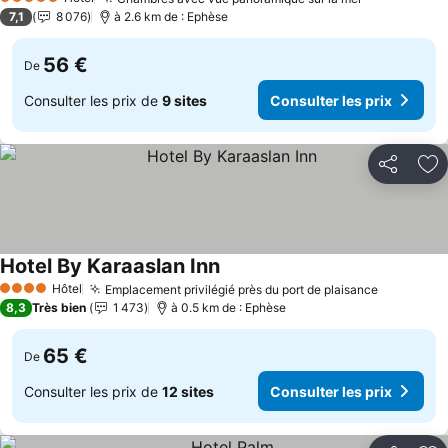
5 Étoiles
7,1
8 076
à 2.6 km de : Ephèse
56 €
De
Consulter les prix de
9 sites
Consulter les prix
Partager
Aj
Hotel By Karaaslan Inn
Hôtel
Emplacement privilégié près du port de plaisance
4 Étoiles
8,3
Très bien
1 473
à 0.5 km de : Ephèse
65 €
De
Consulter les prix de
12 sites
Consulter les prix