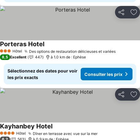
Partager
Aj
Porteras Hotel
Hôtel
Des options de restauration délicieuses et variées
3 Étoiles
8,5
Excellent
447
à 1.0 km de : Ephèse
Sélectionnez des dates pour voir
Consulter les prix
les prix exacts
Partager
Aj
Kayhanbey Hotel
Hôtel
Dîner en terrasse avec vue sur la mer
4 Étoiles
6,2
563
à 0.9 km de : Ephèse