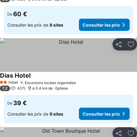
60 €
De
Consulter les prix de
8 sites
Consulter les prix
Partager
Aj
Dias Hotel
Hôtel
Excursions locales organisées
2 Étoiles
7,2
437
à 0.4 km de : Ephèse
39 €
De
Consulter les prix de
9 sites
Consulter les prix
Partager
Aj