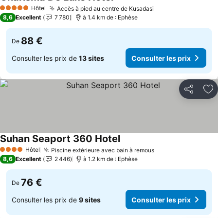
Hôtel
Accès à pied au centre de Kusadasi
5 Étoiles
8,6
Excellent
7 780
à 1.4 km de : Ephèse
88 €
De
Consulter les prix de
13 sites
Consulter les prix
Partager
Aj
Suhan Seaport 360 Hotel
Hôtel
Piscine extérieure avec bain à remous
4 Étoiles
8,6
Excellent
2 446
à 1.2 km de : Ephèse
76 €
De
Consulter les prix de
9 sites
Consulter les prix