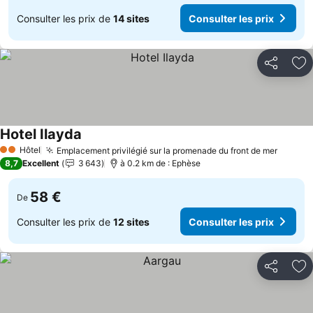
Consulter les prix de
14 sites
Consulter les prix
Partager
Aj
Hotel Ilayda
Hôtel
Emplacement privilégié sur la promenade du front de mer
2 Étoiles
8,7
Excellent
3 643
à 0.2 km de : Ephèse
58 €
De
Consulter les prix de
12 sites
Consulter les prix
Partager
Aj