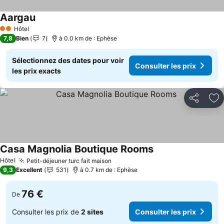
Aargau
Hôtel
2 Étoiles
7,8
Bien
7
à 0.0 km de : Ephèse
Sélectionnez des dates pour voir
Consulter les prix
les prix exacts
Partager
Aj
Casa Magnolia Boutique Rooms
Hôtel
Petit-déjeuner turc fait maison
9,3
Excellent
531
à 0.7 km de : Ephèse
76 €
De
Consulter les prix de
2 sites
Consulter les prix