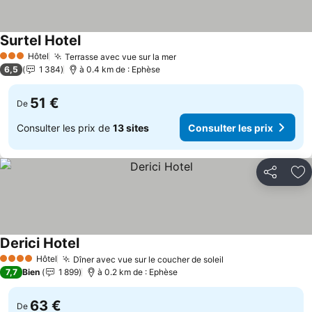
Surtel Hotel
Hôtel
Terrasse avec vue sur la mer
3 Étoiles
6,5
1 384
à 0.4 km de : Ephèse
51 €
De
Consulter les prix de
13 sites
Consulter les prix
Partager
Aj
Derici Hotel
Hôtel
Dîner avec vue sur le coucher de soleil
4 Étoiles
7,7
Bien
1 899
à 0.2 km de : Ephèse
63 €
De