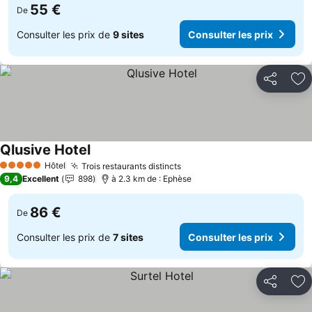
55 €
De
Consulter les prix de
9 sites
Consulter les prix
Partager
Aj
Qlusive Hotel
Hôtel
Trois restaurants distincts
5 Étoiles
9,4
Excellent
898
à 2.3 km de : Ephèse
86 €
De
Consulter les prix de
7 sites
Consulter les prix
Partager
Aj