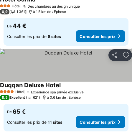
Hôtel
Des chambres au design unique
3 Étoiles
6,9
1 361
à 1.5 km de : Ephèse
44 €
De
Consulter les prix de
8 sites
Consulter les prix
Partager
Aj
Duqqan Deluxe Hotel
Hôtel
Expérience spa privée exclusive
4 Étoiles
8,5
Excellent
621
à 0.6 km de : Ephèse
65 €
De
Consulter les prix de
11 sites
Consulter les prix