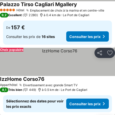
Palazzo Tirso Cagliari Mgallery
Hôtel
Emplacement de choix à la marina et en centre-ville
5 Étoiles
9,2
Excellent
2 280
à 0.4 km de : Le Port de Cagliari
157 €
De
Consulter les prix de
16 sites
Consulter les prix
Choix populaire
Partager
Aj
IzzHome Corso76
Appart’hôtel
Divertissement avec grande Smart TV
8,1
Très bien
449
à 0.5 km de : Le Port de Cagliari
Sélectionnez des dates pour voir
Consulter les prix
les prix exacts