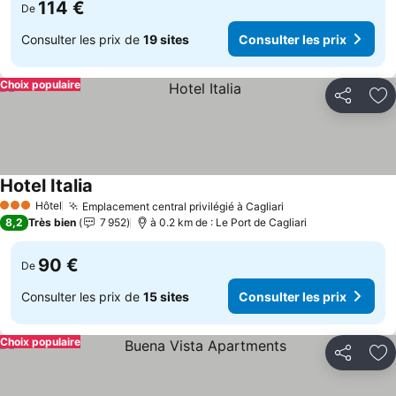
114 €
De
Consulter les prix de
19 sites
Consulter les prix
Choix populaire
Partager
Aj
Hotel Italia
Hôtel
Emplacement central privilégié à Cagliari
3 Étoiles
8,2
Très bien
7 952
à 0.2 km de : Le Port de Cagliari
90 €
De
Consulter les prix de
15 sites
Consulter les prix
Choix populaire
Partager
Aj