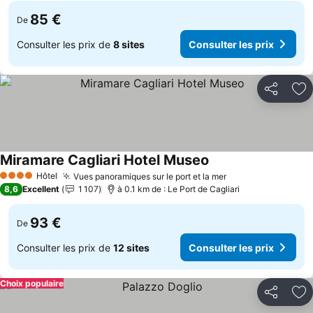
85 €
De
Consulter les prix de
8 sites
Consulter les prix
Partager
Aj
Miramare Cagliari Hotel Museo
Hôtel
Vues panoramiques sur le port et la mer
4 Étoiles
8,6
Excellent
1 107
à 0.1 km de : Le Port de Cagliari
93 €
De
Consulter les prix de
12 sites
Consulter les prix
Choix populaire
Partager
Aj