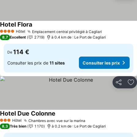
Hotel Flora
Hôtel
Emplacement central privilégié à Cagliari
4 Étoiles
8,7
Excellent
2 719
à 0.4 km de : Le Port de Cagliari
114 €
De
Consulter les prix de
11 sites
Consulter les prix
Partager
Aj
Hotel Due Colonne
Hôtel
Chambres avec vue sur la marina
3 Étoiles
8,3
Très bien
1 170
à 0.2 km de : Le Port de Cagliari