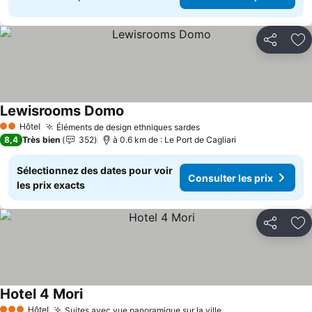
Partager
Aj
Lewisrooms Domo
Hôtel
Éléments de design ethniques sardes
2 Étoiles
8,4
Très bien
352
à 0.6 km de : Le Port de Cagliari
Sélectionnez des dates pour voir
Consulter les prix
les prix exacts
Partager
Aj
Hotel 4 Mori
Hôtel
Suites avec vue panoramique sur la ville