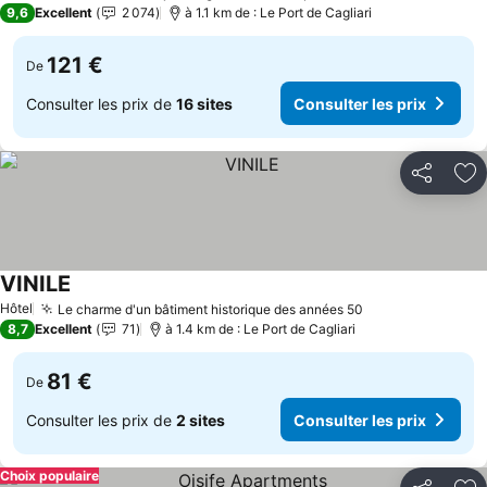
9,6
Excellent
2 074
à 1.1 km de : Le Port de Cagliari
121 €
De
Consulter les prix de
16 sites
Consulter les prix
Partager
Aj
VINILE
Hôtel
Le charme d'un bâtiment historique des années 50
8,7
Excellent
71
à 1.4 km de : Le Port de Cagliari
81 €
De
Consulter les prix de
2 sites
Consulter les prix
Choix populaire