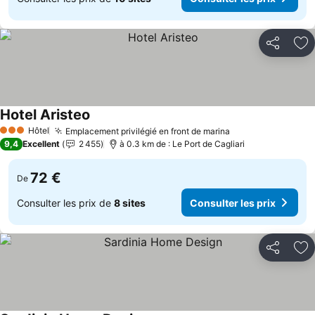
Partager
Aj
Hotel Aristeo
Hôtel
Emplacement privilégié en front de marina
3 Étoiles
9,4
Excellent
2 455
à 0.3 km de : Le Port de Cagliari
72 €
De
Consulter les prix de
8 sites
Consulter les prix
Partager
Aj