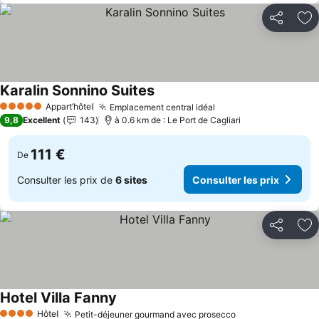
Partager
Aj
Karalin Sonnino Suites
Appart’hôtel
Emplacement central idéal
5 Étoiles
9,8
Excellent
143
à 0.6 km de : Le Port de Cagliari
111 €
De
Consulter les prix de
6 sites
Consulter les prix
Partager
Aj
Hotel Villa Fanny
Hôtel
Petit-déjeuner gourmand avec prosecco
4 Étoiles