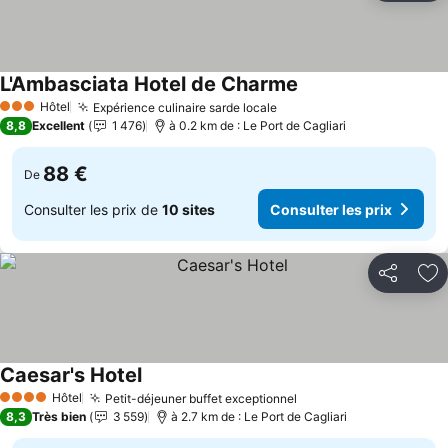
L'Ambasciata Hotel de Charme
Hôtel
Expérience culinaire sarde locale
3 Étoiles
8,8
Excellent
1 476
à 0.2 km de : Le Port de Cagliari
88 €
De
Consulter les prix de
10 sites
Consulter les prix
Partager
Aj
Caesar's Hotel
Hôtel
Petit-déjeuner buffet exceptionnel
4 Étoiles
8,3
Très bien
3 559
à 2.7 km de : Le Port de Cagliari