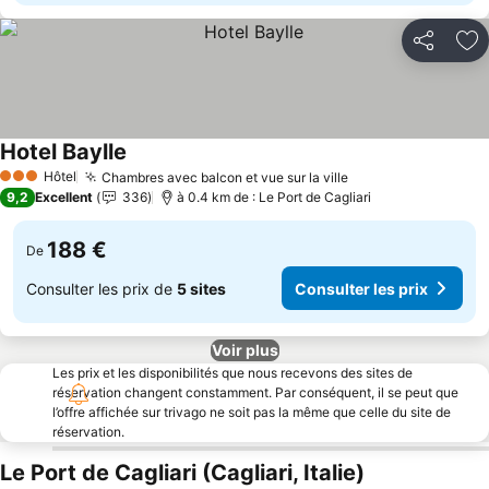
Partager
Aj
Hotel Baylle
Hôtel
Chambres avec balcon et vue sur la ville
3 Étoiles
9,2
Excellent
336
à 0.4 km de : Le Port de Cagliari
188 €
De
Consulter les prix de
5 sites
Consulter les prix
Voir plus
Les prix et les disponibilités que nous recevons des sites de
réservation changent constamment. Par conséquent, il se peut que
l’offre affichée sur trivago ne soit pas la même que celle du site de
réservation.
Le Port de Cagliari (Cagliari, Italie)