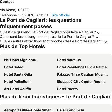
Contact
Via Roma
,
09123
,
Téléphone
:
+390(70)679531
|
Site officiel
Le Port de Cagliari : les questions
fréquemment posées
Qu'est-ce qui rend Le Port de Cagliari populaire à Cagliari?
Quels sont les hébergements près de Le Port de Cagliari?
Quelles autres attractions sont proches de Le Port de Cagliari?
Plus de Top Hotels
Phi Hotel Sighientu
Hotel Nautilus
Hotel Soleo
Hotel Residence Ulivi e Palme
Hotel Santa Gilla
Palazzo Tirso Cagliari Mgallery
Hotel Palladium
BluLassù City Center Rooms
Art Hotel Califfo
Hotel Poetto
Plus de lieux touristiques - Le Port de Cagliari
Best Western Hotel Residence Italia
UNA HOTELS T Hotel Cagliari
Holiday Inn Cagliari By Ihg
Hotel Ristorante Calamosca
Aéroport Olbia–Costa Smeralda–Prince Karim Aga Khan IV
Cala Brandinchi
Mimì Rooms
Miramare Cagliari Hotel Museo