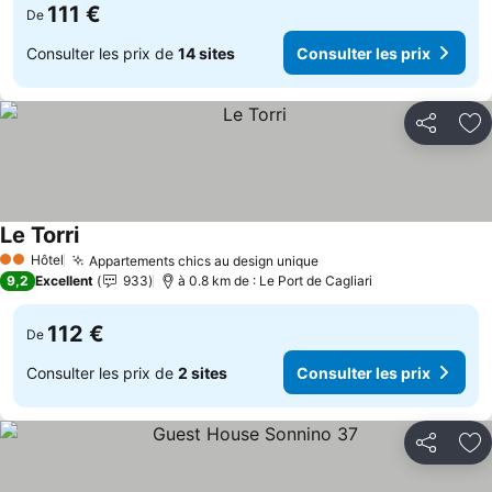
111 €
De
Consulter les prix de
14 sites
Consulter les prix
Partager
Aj
Le Torri
Hôtel
Appartements chics au design unique
2 Étoiles
9,2
Excellent
933
à 0.8 km de : Le Port de Cagliari
112 €
De
Consulter les prix de
2 sites
Consulter les prix
Partager
Aj