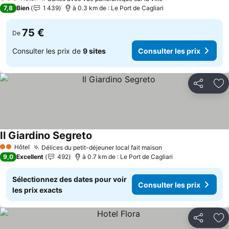
3 Étoiles
7,8
Bien
1 439
à 0.3 km de : Le Port de Cagliari
75 €
De
Consulter les prix de
9 sites
Consulter les prix
Partager
Aj
Il Giardino Segreto
Hôtel
Délices du petit-déjeuner local fait maison
2 Étoiles
9,0
Excellent
492
à 0.7 km de : Le Port de Cagliari
Sélectionnez des dates pour voir
Consulter les prix
les prix exacts
Partager
Aj