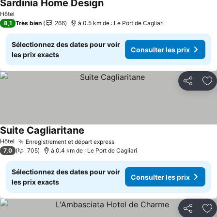
Sardinia Home Design
Hôtel
8,1
Très bien
266
à 0.5 km de : Le Port de Cagliari
Sélectionnez des dates pour voir
Consulter les prix
les prix exacts
Partager
Aj
Suite Cagliaritane
Hôtel
Enregistrement et départ express
7,0
705
à 0.4 km de : Le Port de Cagliari
Sélectionnez des dates pour voir
Consulter les prix
les prix exacts
Partager
Aj