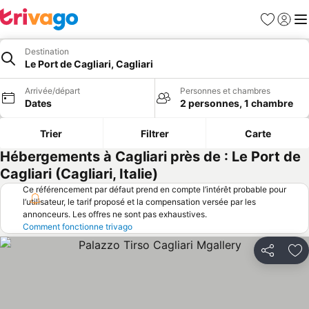
Favoris
Se con
Me
Destination
Le Port de Cagliari, Cagliari
Arrivée/départ
Personnes et chambres
Dates
2 personnes, 1 chambre
Trier
Filtrer
Carte
Hébergements à Cagliari près de : Le Port de
Cagliari (Cagliari, Italie)
Ce référencement par défaut prend en compte l’intérêt probable pour
l’utilisateur, le tarif proposé et la compensation versée par les
annonceurs. Les offres ne sont pas exhaustives.
Comment fonctionne trivago
Partager
Aj