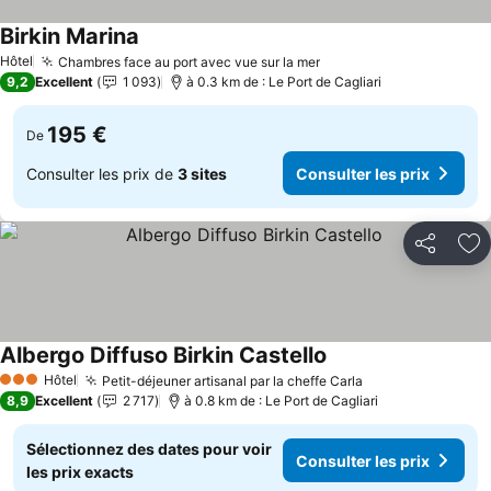
Birkin Marina
Hôtel
Chambres face au port avec vue sur la mer
9,2
Excellent
1 093
à 0.3 km de : Le Port de Cagliari
195 €
De
Consulter les prix de
3 sites
Consulter les prix
Partager
Aj
Albergo Diffuso Birkin Castello
Hôtel
Petit-déjeuner artisanal par la cheffe Carla
3 Étoiles
8,9
Excellent
2 717
à 0.8 km de : Le Port de Cagliari
Sélectionnez des dates pour voir
Consulter les prix
les prix exacts