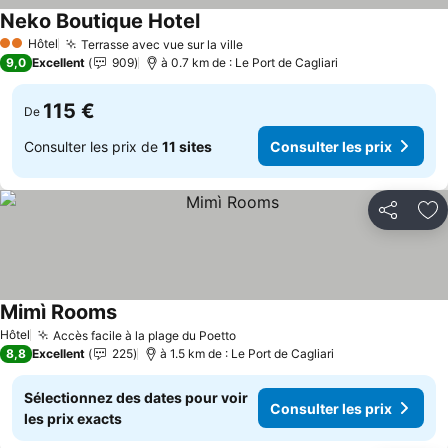
Neko Boutique Hotel
Hôtel
Terrasse avec vue sur la ville
2 Étoiles
9,0
Excellent
909
à 0.7 km de : Le Port de Cagliari
115 €
De
Consulter les prix de
11 sites
Consulter les prix
Partager
Aj
Mimì Rooms
Hôtel
Accès facile à la plage du Poetto
8,8
Excellent
225
à 1.5 km de : Le Port de Cagliari
Sélectionnez des dates pour voir
Consulter les prix
les prix exacts