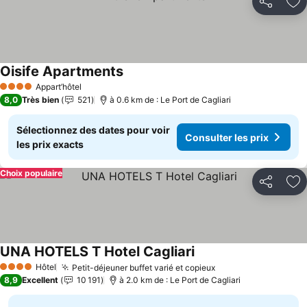
Partager
Aj
Oisife Apartments
Appart’hôtel
4 Étoiles
8,0
Très bien
521
à 0.6 km de : Le Port de Cagliari
Sélectionnez des dates pour voir
Consulter les prix
les prix exacts
Choix populaire
Partager
Aj
UNA HOTELS T Hotel Cagliari
Hôtel
Petit-déjeuner buffet varié et copieux
4 Étoiles
8,9
Excellent
10 191
à 2.0 km de : Le Port de Cagliari