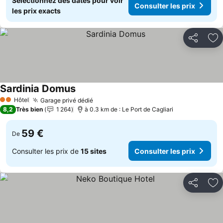
Sélectionnez des dates pour voir
Consulter les prix
les prix exacts
Partager
Aj
Sardinia Domus
Hôtel
Garage privé dédié
2 Étoiles
8,2
Très bien
1 264
à 0.3 km de : Le Port de Cagliari
59 €
De
Consulter les prix de
15 sites
Consulter les prix
Partager
Aj