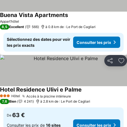
Buena Vista Apartments
Appart’hôtel
8,5
Excellent
566
à 0.8 km de : Le Port de Cagliari
Sélectionnez des dates pour voir
Consulter les prix
les prix exacts
Partager
Aj
Hotel Residence Ulivi e Palme
Hôtel
Accès à la piscine intérieure
3 Étoiles
7,6
Bien
4 241
à 2.8 km de : Le Port de Cagliari
63 €
De
Consulter les prix de
16 sites
Consulter les prix