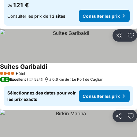
121 €
De
Consulter les prix de
13 sites
Consulter les prix
Partager
Aj
Suites Garibaldi
Hôtel
4 Étoiles
9,2
Excellent
524
à 0.6 km de : Le Port de Cagliari
Sélectionnez des dates pour voir
Consulter les prix
les prix exacts
Partager
Aj