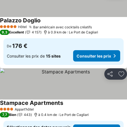
Palazzo Doglio
Hôtel
Bar américain avec cocktails créatifs
5 Étoiles
9,3
Excellent
4 157
à 0.9 km de : Le Port de Cagliari
176 €
De
Consulter les prix de
15 sites
Consulter les prix
Partager
Aj
Stampace Apartments
Appart’hôtel
4 Étoiles
7,7
Bien
443
à 0.4 km de : Le Port de Cagliari