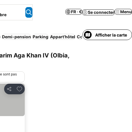
FR · €
Menu
Se connecter
bre
Afficher la carte
e
Demi-pension
Parking
Appart’hôtel
Complexe touristique
Mais
arim Aga Khan IV (Olbia,
ne sont pas
Ajouter à mes favoris
Partager