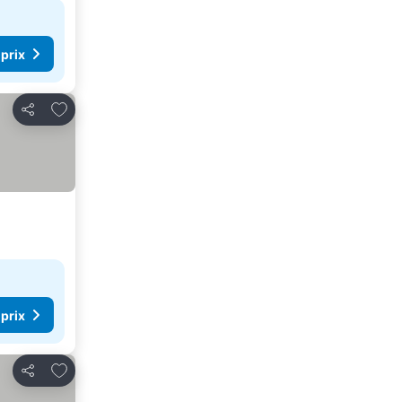
 prix
Ajouter à mes favoris
Partager
 prix
Ajouter à mes favoris
Partager