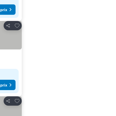
 prix
Ajouter à mes favoris
Partager
 prix
Ajouter à mes favoris
Partager