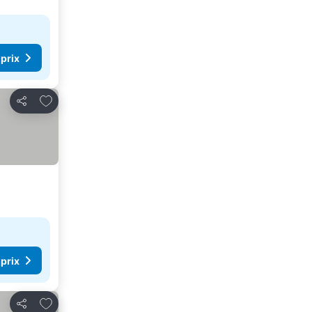
 prix
Ajouter à mes favoris
Partager
 prix
Ajouter à mes favoris
Partager