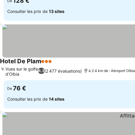
128 €
De
Consulter les prix de
13 sites
Hotel De Plam
3 Étoiles
Vues sur le golfe
(2 477 évaluations)
6,3
à 2.4 km de : Aéroport Olb
d'Olbia
76 €
De
Consulter les prix de
14 sites