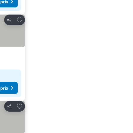
 prix
Ajouter à mes favoris
Partager
 prix
Ajouter à mes favoris
Partager