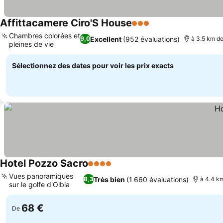
Affittacamere Ciro'S House
3 Étoiles
Chambres colorées et
Excellent
(952 évaluations)
9,0
à 3.5 km d
pleines de vie
Sélectionnez des dates pour voir les prix exacts
Hotel Pozzo Sacro
4 Étoiles
Vues panoramiques
Très bien
(1 660 évaluations)
8,3
à 4.4 k
sur le golfe d'Olbia
68 €
De