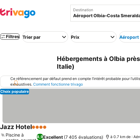
Destination
Filtres
Trier par
Prix
Aéroport
Hébergements à Olbia près 
Italie)
Ce référencement par défaut prend en compte l’intérêt probable pour l’utili
exhaustives.
Comment fonctionne trivago
Choix populaire
Jazz Hotel
4 Étoiles
Piscine à
Excellent
(7 405 évaluations)
8,9
à 0.7 km de : Aé