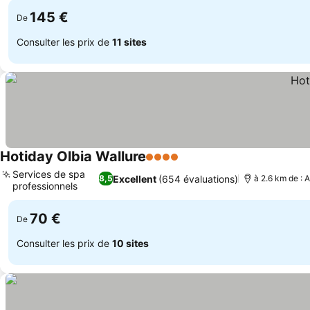
145 €
De
Consulter les prix de
11 sites
Hotiday Olbia Wallure
4 Étoiles
Services de spa
Excellent
(654 évaluations)
8,5
à 2.6 km de :
professionnels
70 €
De
Consulter les prix de
10 sites