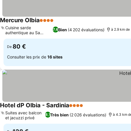
Mercure Olbia
4 Étoiles
Cuisine sarde
Bien
(4 202 évaluations)
7,6
à 2.9 km de
authentique au Sa
Cardiga
80 €
De
Consulter les prix de
16 sites
Hotel dP Olbia - Sardinia
4 Étoiles
Suites avec balcon
Très bien
(2 026 évaluations)
8,1
à 4.3 km d
et jacuzzi privé