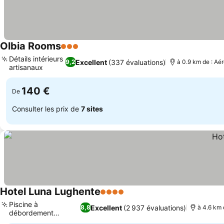
Olbia Rooms
3 Étoiles
Détails intérieurs
Excellent
(337 évaluations)
9,2
à 0.9 km de : Aé
artisanaux
140 €
De
Consulter les prix de
7 sites
Hotel Luna Lughente
4 Étoiles
Piscine à
Excellent
(2 937 évaluations)
8,8
à 4.6 km 
débordement
panoramique