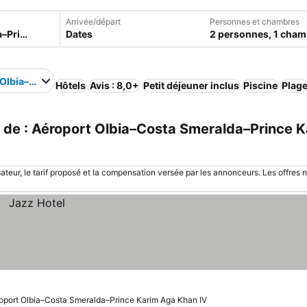
Arrivée/départ
Personnes et chambres
Dates
2 personnes, 1 cham
 Olbia–Costa Smeralda–Prince Karim Aga Khan IV
Hôtels
Avis : 8,0+
Petit déjeuner inclus
Piscine
Plag
de : Aéroport Olbia–Costa Smeralda–Prince K
sateur, le tarif proposé et la compensation versée par les annonceurs. Les offres 
roport Olbia–Costa Smeralda–Prince Karim Aga Khan IV