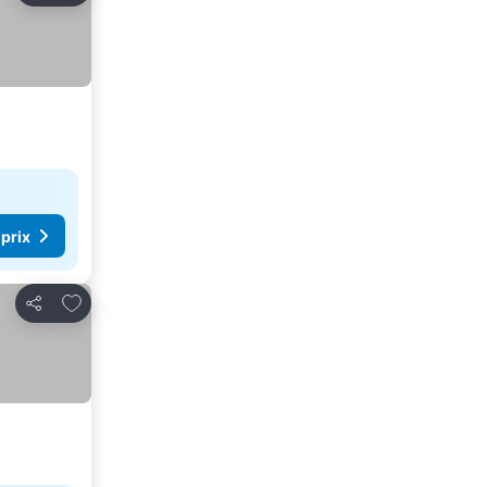
 prix
Ajouter à mes favoris
Partager