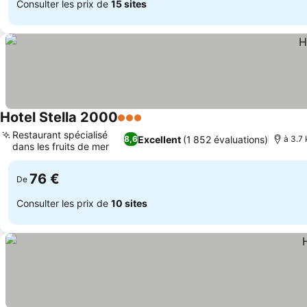
Consulter les prix de
15 sites
Hotel Stella 2000
3 Étoiles
Restaurant spécialisé
Excellent
(1 852 évaluations)
8,6
à 3.7
dans les fruits de mer
76 €
De
Consulter les prix de
10 sites