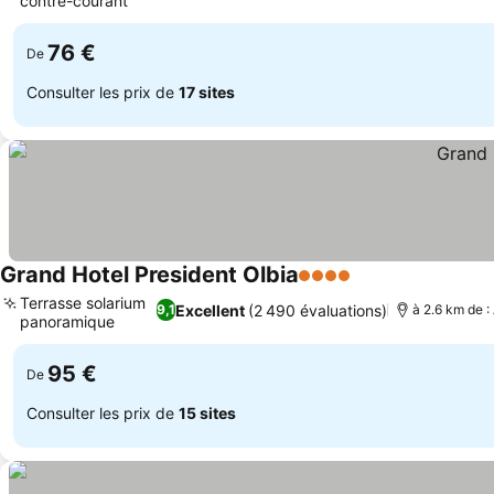
contre-courant
76 €
De
Consulter les prix de
17 sites
Grand Hotel President Olbia
4 Étoiles
Terrasse solarium
Excellent
(2 490 évaluations)
9,1
à 2.6 km de 
panoramique
95 €
De
Consulter les prix de
15 sites