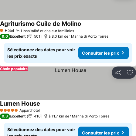
Agriturismo Cuile de Molino
Hôtel
Hospitalité et chaleur familiales
1 Étoiles
9,0
Excellent
501
à 8.0 km de : Marina di Porto Torres
Sélectionnez des dates pour voir
Consulter les prix
les prix exacts
Choix populaire
Partager
Aj
Lumen House
Appart’hôtel
5 Étoiles
9,3
Excellent
416
à 11.7 km de : Marina di Porto Torres
Sélectionnez des dates pour voir
Consulter les prix
les prix exacts