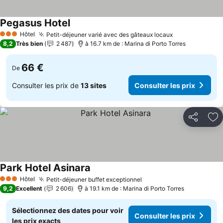
Pegasus Hotel
Hôtel
Petit-déjeuner varié avec des gâteaux locaux
3 Étoiles
8,2
Très bien
2 487
à 16.7 km de : Marina di Porto Torres
66 €
De
Consulter les prix de
13 sites
Consulter les prix
Partager
Aj
Park Hotel Asinara
Hôtel
Petit-déjeuner buffet exceptionnel
3 Étoiles
9,2
Excellent
2 606
à 19.1 km de : Marina di Porto Torres
Sélectionnez des dates pour voir
Consulter les prix
les prix exacts