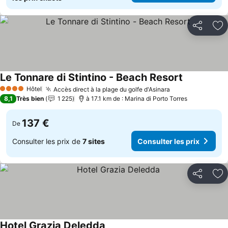
Partager
Aj
Le Tonnare di Stintino - Beach Resort
Hôtel
Accès direct à la plage du golfe d'Asinara
4 Étoiles
8,1
Très bien
1 225
à 17.1 km de : Marina di Porto Torres
137 €
De
Consulter les prix de
7 sites
Consulter les prix
Partager
Aj
Hotel Grazia Deledda