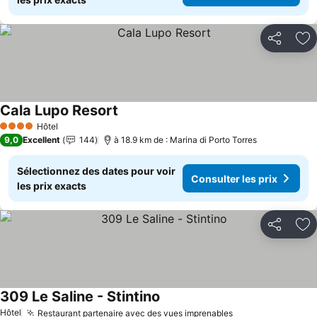
Partager
Aj
Cala Lupo Resort
Hôtel
4 Étoiles
9,0
Excellent
144
à 18.9 km de : Marina di Porto Torres
Sélectionnez des dates pour voir
Consulter les prix
les prix exacts
Partager
Aj
309 Le Saline - Stintino
Hôtel
Restaurant partenaire avec des vues imprenables