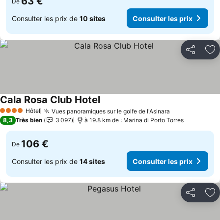
63 €
De
Consulter les prix de
10 sites
Consulter les prix
Partager
Aj
Cala Rosa Club Hotel
Hôtel
Vues panoramiques sur le golfe de l'Asinara
4 Étoiles
8,3
Très bien
3 097
à 19.8 km de : Marina di Porto Torres
106 €
De
Consulter les prix de
14 sites
Consulter les prix
Partager
Aj