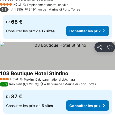
Hôtel
Emplacement central en ville
4 Étoiles
6,8
1 955
à 19.1 km de : Marina di Porto Torres
68 €
De
Consulter les prix de
17 sites
Consulter les prix
Partager
Aj
103 Boutique Hotel Stintino
Hôtel
Proximité du parc national d'Asinara
3 Étoiles
8,0
Très bien
2 053
à 18.5 km de : Marina di Porto Torres
87 €
De
Consulter les prix de
5 sites
Consulter les prix