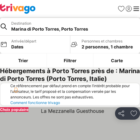
Favoris
Se con
Me
Destination
Marina di Porto Torres, Porto Torres
Arrivée/départ
Personnes et chambres
Dates
2 personnes, 1 chambre
Trier
Filtrer
Carte
Hébergements à Porto Torres près de : Marina
di Porto Torres (Porto Torres, Italie)
Ce référencement par défaut prend en compte l’intérêt probable pour
l’utilisateur, le tarif proposé et la compensation versée par les
annonceurs. Les offres ne sont pas exhaustives.
Comment fonctionne trivago
Choix populaire
Partager
Aj