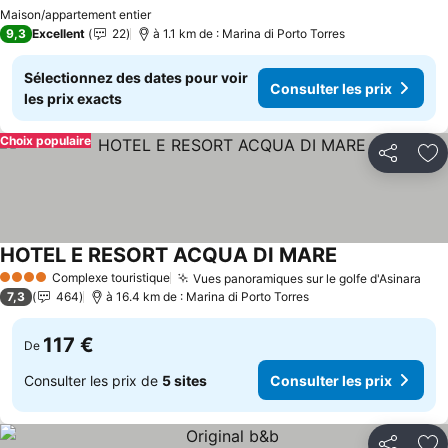
Maison/appartement entier
9,3
Excellent
22
à 1.1 km de : Marina di Porto Torres
Sélectionnez des dates pour voir
Consulter les prix
les prix exacts
Choix populaire
Partager
Aj
HOTEL E RESORT ACQUA DI MARE
Complexe touristique
Vues panoramiques sur le golfe d'Asinara
4 Étoiles
7,3
464
à 16.4 km de : Marina di Porto Torres
117 €
De
Consulter les prix de
5 sites
Consulter les prix