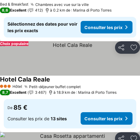
Bed & Breakfast
Chambres avec vue sur la ville
8,6
Excellent
412
à 0.2 km de : Marina di Porto Torres
Sélectionnez des dates pour voir
Consulter les prix
les prix exacts
Choix populaire
Partager
Aj
Hotel Cala Reale
Hôtel
Petit-déjeuner buffet complet
3 Étoiles
8,7
Excellent
3 467
à 18.9 km de : Marina di Porto Torres
85 €
De
Consulter les prix de
13 sites
Consulter les prix