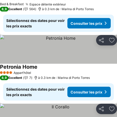
Bed & Breakfast
Espace détente extérieur
8,9
Excellent
564
à 0.3 km de : Marina di Porto Torres
Sélectionnez des dates pour voir
Consulter les prix
les prix exacts
Partager
Aj
Petronia Home
Appart’hôtel
4 Étoiles
8,9
Excellent
7
à 0.3 km de : Marina di Porto Torres
Sélectionnez des dates pour voir
Consulter les prix
les prix exacts
Partager
Aj