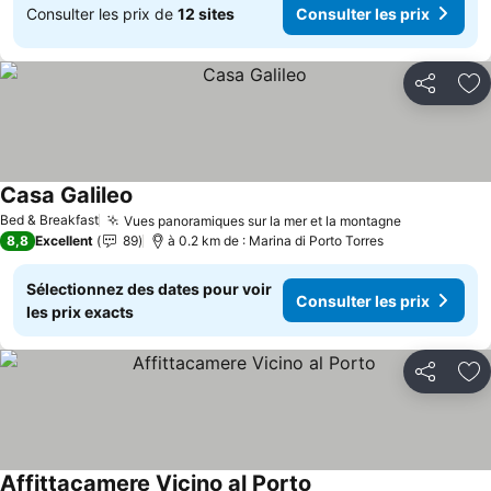
Consulter les prix de
12 sites
Consulter les prix
Partager
Aj
Casa Galileo
Bed & Breakfast
Vues panoramiques sur la mer et la montagne
8,8
Excellent
89
à 0.2 km de : Marina di Porto Torres
Sélectionnez des dates pour voir
Consulter les prix
les prix exacts
Partager
Aj
Affittacamere Vicino al Porto