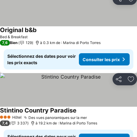
Partager
Aj
Original b&b
Bed & Breakfast
7,6
Bien
129
à 0.3 km de : Marina di Porto Torres
Sélectionnez des dates pour voir
Consulter les prix
les prix exacts
Partager
Aj
Stintino Country Paradise
Hôtel
Des vues panoramiques sur la mer
3 Étoiles
7,4
3 337
à 19.2 km de : Marina di Porto Torres
Sélectionnez des dates pour voir