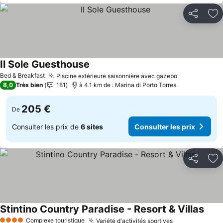
Partager
Aj
Il Sole Guesthouse
Bed & Breakfast
Piscine extérieure saisonnière avec gazebo
8,0
Très bien
181
à 4.1 km de : Marina di Porto Torres
205 €
De
Consulter les prix de
6 sites
Consulter les prix
Partager
Aj
Stintino Country Paradise - Resort & Villas
Complexe touristique
Variété d'activités sportives