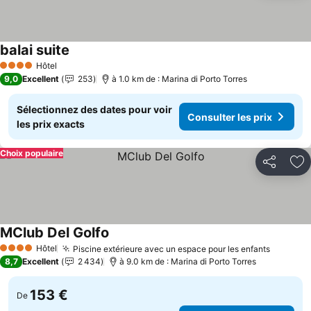
balai suite
Hôtel
4 Étoiles
9,0
Excellent
253
à 1.0 km de : Marina di Porto Torres
Sélectionnez des dates pour voir
Consulter les prix
les prix exacts
Choix populaire
Partager
Aj
MClub Del Golfo
Hôtel
Piscine extérieure avec un espace pour les enfants
4 Étoiles
8,7
Excellent
2 434
à 9.0 km de : Marina di Porto Torres
153 €
De