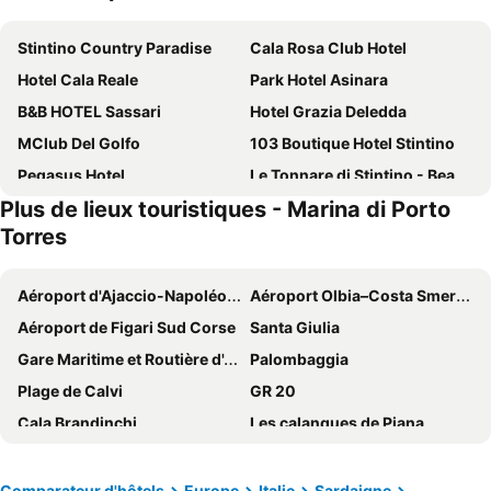
Stintino Country Paradise
Cala Rosa Club Hotel
Hotel Cala Reale
Park Hotel Asinara
B&B HOTEL Sassari
Hotel Grazia Deledda
MClub Del Golfo
103 Boutique Hotel Stintino
Pegasus Hotel
Le Tonnare di Stintino - Beach Resort
Plus de lieux touristiques - Marina di Porto
Hotel Libyssonis
Hotel Silvestrino
Torres
Hotel Balai
Cala Lupo Resort
Q Resort
Villaggio Turistico La Plata
Aéroport d'Ajaccio-Napoléon-Bonaparte
Aéroport Olbia–Costa Smeralda–Prince Karim Aga Khan IV
Parco delle Valli
Hotel Leonardo Da Vinci
Aéroport de Figari Sud Corse
Santa Giulia
Piazza Azuni 18 Guest House
309 Le Saline - Stintino
Gare Maritime et Routière d'Ajaccio
Palombaggia
Camere Vacanze Acqua Chiara
Le Tonnare Family Club
Plage de Calvi
GR 20
Hotel Geranio Rosso
Palazzo Pilo
Cala Brandinchi
Les calanques de Piana
balai suite
B&B Mare E Natura
Le port de Plaisance
Les Iles Sanguinaires
Lina Hotel
B&B Viale San Pietro
La Balagne
Favone
Comparateur d'hôtels
Europe
Italie
Sardaigne