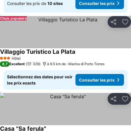
Consulter les prix de
10 sites
Consulter les prix
Choix populaire
Partager
Aj
Villaggio Turistico La Plata
Hôtel
3 Étoiles
8,7
Excellent
329
à 9.5 km de : Marina di Porto Torres
Sélectionnez des dates pour voir
Consulter les prix
les prix exacts
Partager
Aj
Casa "Sa ferula"