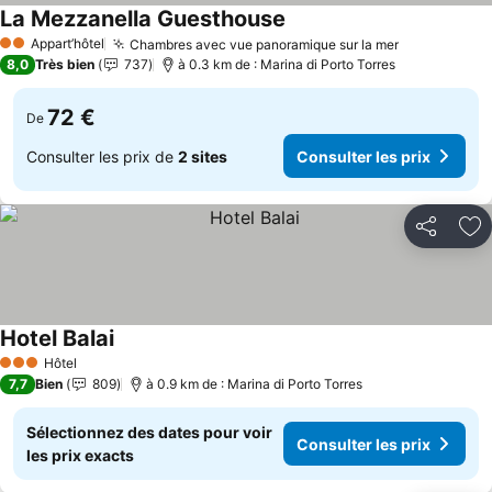
La Mezzanella Guesthouse
Appart’hôtel
Chambres avec vue panoramique sur la mer
2 Étoiles
8,0
Très bien
737
à 0.3 km de : Marina di Porto Torres
72 €
De
Consulter les prix de
2 sites
Consulter les prix
Partager
Aj
Hotel Balai
Hôtel
3 Étoiles
7,7
Bien
809
à 0.9 km de : Marina di Porto Torres
Sélectionnez des dates pour voir
Consulter les prix
les prix exacts