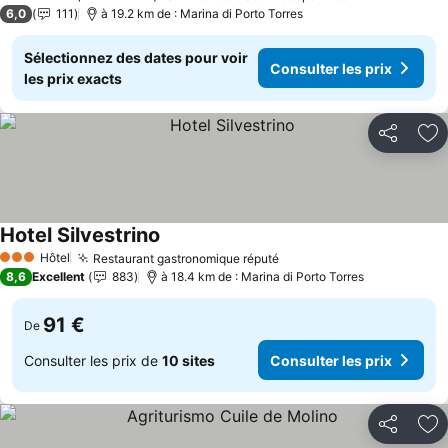
4 Étoiles
6,0
111
à 19.2 km de : Marina di Porto Torres
Sélectionnez des dates pour voir
Consulter les prix
les prix exacts
Partager
Aj
Hotel Silvestrino
Hôtel
Restaurant gastronomique réputé
3 Étoiles
8,6
Excellent
883
à 18.4 km de : Marina di Porto Torres
91 €
De
Consulter les prix de
10 sites
Consulter les prix
Partager
Aj