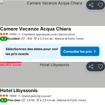
Partager
Aj
Camere Vacanze Acqua Chiara
Hôtel
Chambres spacieuses avec balcon privé
3 Étoiles
9,3
Excellent
149
à 0.5 km de : Marina di Porto Torres
Sélectionnez des dates pour voir
Consulter les prix
les prix exacts
Choix populaire
Partager
Aj
Hotel Libyssonis
Hôtel
Grand parking couvert
3 Étoiles
8,3
Très bien
2 576
à 2.3 km de : Marina di Porto Torres