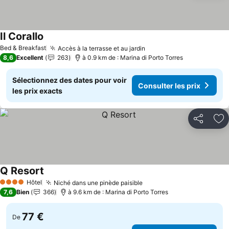
Il Corallo
Bed & Breakfast
Accès à la terrasse et au jardin
8,6
Excellent
263
à 0.9 km de : Marina di Porto Torres
Sélectionnez des dates pour voir
Consulter les prix
les prix exacts
Partager
Aj
Q Resort
Hôtel
Niché dans une pinède paisible
4 Étoiles
7,6
Bien
366
à 9.6 km de : Marina di Porto Torres
77 €
De