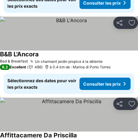
Consulter les prix
les prix exacts
Partager
Aj
B&B L'Ancora
Bed & Breakfast
Un charmant jardin propice à la détente
9,2
Excellent
486
à 0.4 km de : Marina di Porto Torres
Sélectionnez des dates pour voir
Consulter les prix
les prix exacts
Partager
Aj
Affittacamere Da Priscilla