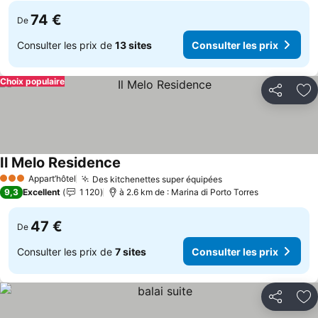
74 €
De
Consulter les prix de
13 sites
Consulter les prix
Choix populaire
Partager
Aj
Il Melo Residence
Appart’hôtel
Des kitchenettes super équipées
3 Étoiles
9,3
Excellent
1 120
à 2.6 km de : Marina di Porto Torres
47 €
De
Consulter les prix de
7 sites
Consulter les prix
Partager
Aj