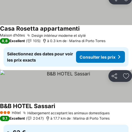
Partager
Aj
Casa Rosetta appartamenti
Maison d’hôtes
Design intérieur moderne et stylé
8,8
Excellent
105
à 0.3 km de : Marina di Porto Torres
Sélectionnez des dates pour voir
Consulter les prix
les prix exacts
Partager
Aj
B&B HOTEL Sassari
Hôtel
Hébergement acceptant les animaux domestiques
3 Étoiles
9,1
Excellent
2 047
à 17.7 km de : Marina di Porto Torres